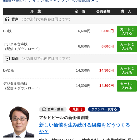
組織を動かすアマゾン流マネジメントの実践録 A...
形 態
定 価
会員価格
購 入
headset
音声
（どの形態でも内容は同じです）
カートに
CD版
6,600円
6,600円
入れる
デジタル音声版
カートに
6,600円
6,600円
入れる
（配信＋ダウンロード）
ondemand_video
動画
（どの形態でも内容は同じです）
カートに
DVD版
14,300円
14,300円
入れる
デジタル動画版
カートに
14,300円
14,300円
入れる
（配信＋ダウンロード）
音声・動画
最新刊
ダウンロード対応
アサヒビールの新価値創造
新しい価値を生み続ける組織をどうつくる
か？