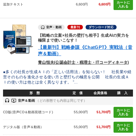
カートに
追加テキスト
6,600円
6,600円
入れる
社員研修を行いたい
経営体系を学びたい
財務・数字力の向上
音声・動画
最新刊
ダウンロード対応
【戦略の立案×社長の壁打ち相手】生成AIの実力を
キーワード
極限まで使いこなす！
【最新刊】戦略参謀《ChatGPT》実戦法（音
声＆動画）
未来先見
不動産
ランチェスター戦略
プレゼン
青山恒夫(公認会計士・税理士・ITコーディネータ)
思考法
経済予測
●多くの社長が生成ＡＩの「正しい活用法」を知らない！ 社長業や経
営そのものを進化させる使い方と壁打ちの極意を公開 社長の生成Ａ
Ｉの使い方は他とは全く異なります。 “...
※「更新」を押すと「カテゴリー」「目的別」「キーワード」を更新いただけます。
形 態
定 価
会員価格
購 入
headset
ondemand_video
音声＆動画
（どの形態でも内容は同じです）
タグから探す
local_offer
refresh
更新する
カートに
CD版(音声CD＆動画視聴コード)
55,000円
51,700円
入れる
すべての音声・動画（全2077タイトル）からお探しいただけます
カートに
デジタル版（音声＆動画）
55,000円
51,700円
タグ・キーワード
入れる