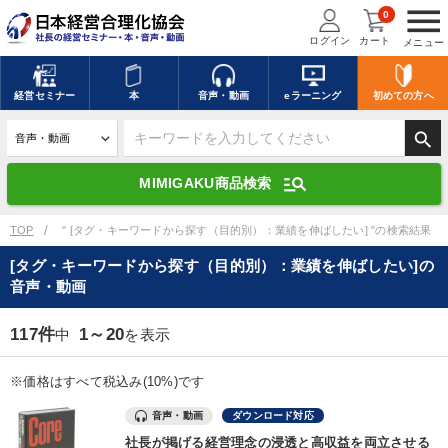
menu
0
ログイン
カート
メニュー
キーワードを入力して探す
edit
経営
セミナー
本
音声・動画
eラーニング
初めての方
へ
search
デジタル版対応のみ検索結果に表示する
manage_search
MIMIGAKU商品検索
search
上記の条件で検索
TOP
" [タグ・キーワードから探す（目的別）：業績を伸ばしたい] "の検索結果
[タグ・キーワードから探す（目的別）：業績を伸ばしたい]の
音声・動画
講演収録物を探す
mic
refresh
更新する
117件
1～20
中
を表示
全国経営者セミナー講演収録物（全1315タイトル）からお探しいただけ
ます
※価格はすべて税込み(10%)です
カテゴリー
音声・動画
ダウンロード対応
社長が掲げる経営理念の浸透と高収益を両立させる