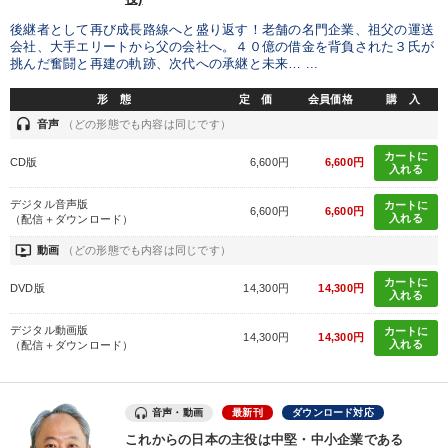
後継者として再び成長路線へと盛り返す！老舗の名門企業、祖父の運送
会社、大手エリートから父の会社へ。４０億の借金を背負された３氏が
挑んだ奮闘と再建の軌跡、次代への承継と未来… ...
形 態
定 価
会員価格
購 入
headset
音声
（どの形態でも内容は同じです）
カートに
CD版
6,600円
6,600円
入れる
デジタル音声版
カートに
6,600円
6,600円
入れる
（配信＋ダウンロード）
ondemand_video
動画
（どの形態でも内容は同じです）
カートに
DVD版
14,300円
14,300円
入れる
デジタル動画版
カートに
14,300円
14,300円
入れる
（配信＋ダウンロード）
音声・動画
最新刊
ダウンロード対応
これからの日本の主役は中堅・中小企業である