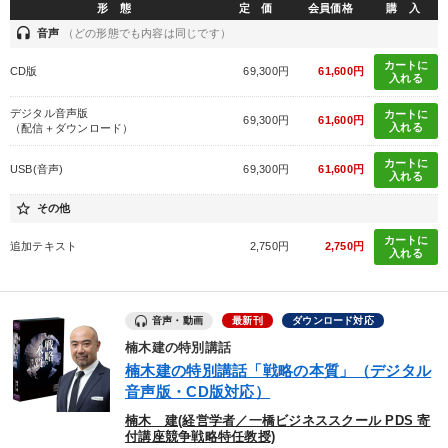
形 態
定 価
会員価格
購 入
headset
音声
（どの形態でも内容は同じです）
カートに
CD版
69,300円
61,600円
入れる
デジタル音声版
カートに
69,300円
61,600円
入れる
（配信＋ダウンロード）
カートに
USB(音声)
69,300円
61,600円
入れる
star_border
その他
カートに
追加テキスト
2,750円
2,750円
入れる
音声・動画
最新刊
ダウンロード対応
楠木建の特別講話
楠木建の特別講話「戦略の本質」（デジタル
音声版・CD版対応）
楠木 建(経営学者／一橋ビジネススクール PDS 寄
付講座競争戦略特任教授)