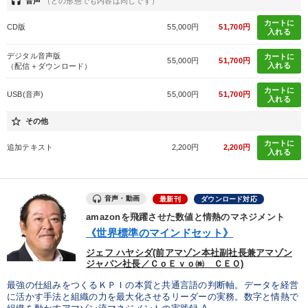
headset
音声
（どの形態でも内容は同じです）
カートに
CD版
55,000円
51,700円
入れる
デジタル音声版
カートに
55,000円
51,700円
入れる
（配信＋ダウンロード）
カートに
USB(音声)
55,000円
51,700円
入れる
star_border
その他
カートに
追加テキスト
2,200円
2,200円
入れる
音声・動画
最新刊
ダウンロード対応
amazonを飛躍させた数値と情熱のマネジメント
《世界標準のマインドセット》
ジェフ ハヤシダ(前アマゾン本社副社長兼アマゾン
ジャパン社長／ＣｏＥｖｏ㈱ ＣＥＯ)
最強の仕組みをつくるＫＰＩの本質と共通言語の判断軸。データを経営
に活かす手法と組織の力を最大化させるリーダーの実務。数字と情熱で