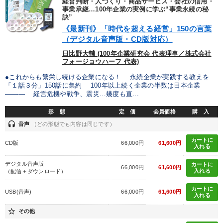
経営判断・人づくり・商品サービス・会社の信用・
事業承継…100年企業の実例に学ぶ“事業永続の秘
2026年夏季全国経営者セミナー収録講演ＣＤ・講演ＤＶＤ・デジ
訣”
タル版（音声／動画ストリーミング・ダウンロード）
《最新刊》「時代を超える経営」150の言葉
（デジタル音声版・CD版対応）
最新技術・トレンド
経営戦略・経営実務
日比野大輔 (100年企業研究会 代表理事／株式会社
フォージョウハーフ 代表)
最新トレンドと時代の潮流を押さえる
●これからも繁栄し続ける企業になる！ 永続企業が実践する教えを
「１話３分」150話に集約 100年以上続く企業の半数は日本企業
全国経営者セミナー収録〈売れ筋・人気〉音声＆動画20選
――― 経営危機や戦争、震災…幾度も直...
資産戦略
井上和弘の財務力UP
148回夏季大会
形 態
定 価
会員価格
購 入
headset
音声
（どの形態でも内容は同じです）
成功哲学・人間学
カートに
CD版
66,000円
61,600円
入れる
2025年春季全国経営者セミナー収録講演ＣＤ・講演ＤＶＤ・デジ
タル版（音声／動画ストリーミング・ダウンロード）
デジタル音声版
カートに
66,000円
61,600円
入れる
（配信＋ダウンロード）
目的別
カートに
USB(音声)
66,000円
61,600円
入れる
star_border
その他
リーダーの魅力向上
業績を伸ばしたい
経営を改善したい