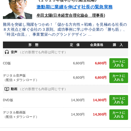
《２０２５年後半からの経営戦略》
激動期に業績を伸ばす社長の緊急実務
牟田太陽(日本経営合理化協会 理事長)
難局を突破し飛躍をつかめ！「儲かる方向性＝戦略」を見極める社長の
８大視点と稼ぐ会社の３原則。成功事例に学ぶ中小企業の「勝ち筋」、
「時流×自流」、事業繁栄へのグランドデザイン ...
形 態
定 価
会員価格
購 入
headset
音声
（どの形態でも内容は同じです）
カートに
CD版
6,600円
6,600円
入れる
デジタル音声版
カートに
6,600円
6,600円
入れる
（配信＋ダウンロード）
ondemand_video
動画
（どの形態でも内容は同じです）
カートに
DVD版
14,300円
14,300円
入れる
デジタル動画版
カートに
14,300円
14,300円
入れる
（配信＋ダウンロード）