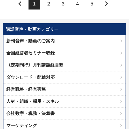
keyboard_arrow_left
keyboard_arrow_right
1
2
3
4
5
講話音声・動画カテゴリー
新刊音声・動画のご案内
全国経営者セミナー収録
《定期刊行》月刊講話経営塾
ダウンロード・配信対応
経営戦略・経営実務
人材・組織・採用・スキル
会社数字・税務・決算書
マーケティング