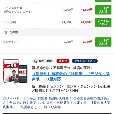
デジタル音声版
カートに
44,000円
41,800円
入れる
（配信＋ダウンロード）
カートに
USB(音声)
44,000円
41,800円
入れる
star_border
その他
カートに
追加テキスト
2,750円
2,750円
入れる
音声・動画
最新刊
ダウンロード対応
新 将命が説く不易流行の「経営の実践」
《新発刊》新将命の「社長塾」（デジタル音
声版・CD版対応）
新 将命(ジョンソン・エンド・ジョンソン (元)社長
／国際ビジネスブレイン 社長)
◎ジャパネットたかた 創業者 髙田明氏推薦！ ◎経営者必聴の講話録が
２０年以上の時を経てついに復刻！永続繁栄を決定する「社長の８大実
践実務」 経営者として、様々な業種...