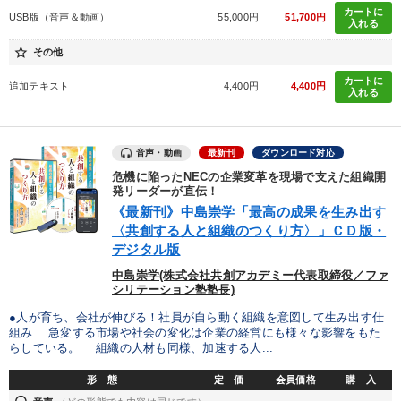
カートに
USB版（音声＆動画）
55,000円
51,700円
入れる
両利きの経営
歴史に学ぶ
上場企業
AI
MBA
star_border
その他
スポーツ関係
通信販売
DX
労務問題・人事対策
カートに
追加テキスト
4,400円
4,400円
入れる
リピート
SNS活用
感動講話
会社を守る
成功哲学
SDGs
インフレ対策・値上げ
デザイン
音声・動画
最新刊
ダウンロード対応
危機に陥ったNECの企業変革を現場で支えた組織開
経営計画
ランチェスター戦略
トレンド
広報・PR
発リーダーが直伝！
《最新刊》中島崇学「最高の成果を生み出す
通販
資産保全
多様性・ダイバーシティ
〈共創する人と組織のつくり方〉」ＣＤ版・
デジタル版
※「更新」を押すと「タグ・キーワード」を更新いただけます。
中島崇学(株式会社共創アカデミー代表取締役／ファ
シリテーション塾塾長)
●人が育ち、会社が伸びる！社員が自ら動く組織を意図して生み出す仕
組み 急変する市場や社会の変化は企業の経営にも様々な影響をもた
らしている。 組織の人材も同様、加速する人...
形 態
定 価
会員価格
購 入