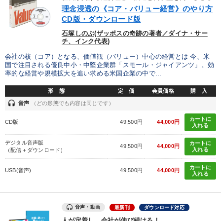
優秀各社の智恵と戦略
事業家のロマンと経営
理念浸透の《コア・バリュー経営》のやり方
CD版・ダウンロード版
若手異才経営者の発想
専門家のアドバイス
石塚しのぶ(ザッポスの奇跡の著者／ダイナ・サー
チ、インク代表)
リーダーの器量を学ぶ
会社の核（コア）となる、価値観（バリュー）中心の経営とは 今、米
国で注目される優良中小・中堅企業群「スモール・ジャイアンツ」。効
率的な経営や規模拡大を追い求める米国企業の中で...
テーマ
形 態
定 価
会員価格
購 入
headset
音声
（どの形態でも内容は同じです）
148回夏季大会
経済・景気・相場予測
カートに
CD版
49,500円
44,000円
入れる
【2月】音声・映像
「儲けの本質」を突く
デジタル音声版
カートに
49,500円
44,000円
マーケティング
【12月】音声・映像
入れる
（配信＋ダウンロード）
カートに
USB(音声)
49,500円
44,000円
入れる
業種
製造業
卸売・小売・飲食業
建設・不動産業
音声・動画
最新刊
ダウンロード対応
人が定着し、会社が伸び続ける！