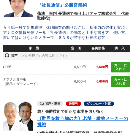
『社長通信』必勝営業術
蒲池 崇(社長通信で売り上げアップ株式会社 代表
取締役)
Ａ４紙一枚で新規獲得、休眠顧客の掘り起こし、採用力の強化も実現！
アナログ情報発信ツール『社長通信』の効果と上手な書き方、使い方。
書いてはいけない９大テーマ、ＳＮＳが苦手な社長の顧客...
形 態
定 価
会員価格
購 入
headset
音声
（どの形態でも内容は同じです）
カートに
CD版
6,600円
6,600円
入れる
デジタル音声版
カートに
6,600円
6,600円
入れる
（配信＋ダウンロード）
音声・動画
最新刊
ダウンロード対応
麹と発酵技術で新たな市場を切り拓く
《世界を救う麹の力》老舗・種麹メーカーの
挑戦