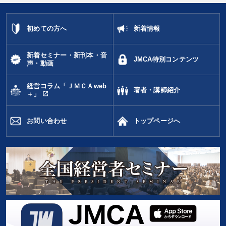
初めての方へ
新着情報
新着セミナー・新刊本・音
JMCA特別コンテンツ
声・動画
経営コラム「ＪＭＣＡweb
著者・講師紹介
open_in_new
＋」
お問い合わせ
トップページへ