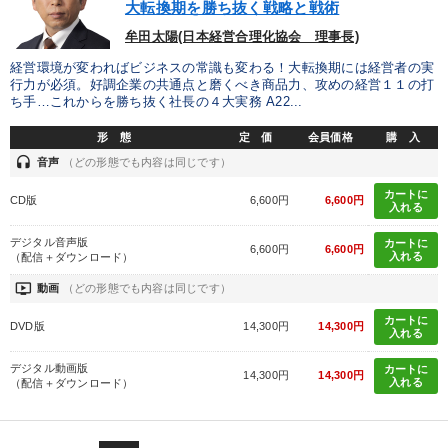
大転換期を勝ち抜く戦略と戦術
牟田太陽(日本経営合理化協会 理事長)
経営環境が変わればビジネスの常識も変わる！大転換期には経営者の実
行力が必須。好調企業の共通点と磨くべき商品力、攻めの経営１１の打
ち手…これからを勝ち抜く社長の４大実務 A22...
形 態
定 価
会員価格
購 入
headset
音声
（どの形態でも内容は同じです）
カートに
CD版
6,600円
6,600円
入れる
デジタル音声版
カートに
6,600円
6,600円
入れる
（配信＋ダウンロード）
ondemand_video
動画
（どの形態でも内容は同じです）
カートに
DVD版
14,300円
14,300円
入れる
デジタル動画版
カートに
14,300円
14,300円
入れる
（配信＋ダウンロード）