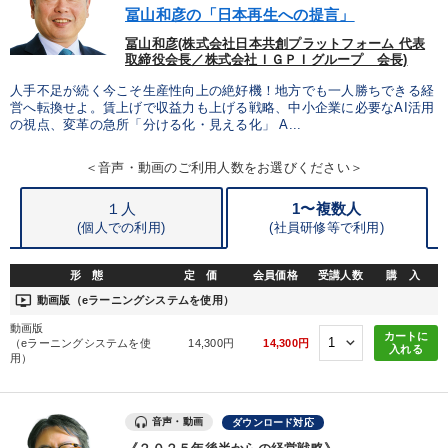
冨山和彦の「日本再生への提言」
冨山和彦(株式会社日本共創プラットフォーム 代表
取締役会長／株式会社ＩＧＰＩグループ 会長)
人手不足が続く今こそ生産性向上の絶好機！地方でも一人勝ちできる経
営へ転換せよ。賃上げで収益力も上げる戦略、中小企業に必要なAI活用
の視点、変革の急所「分ける化・見える化」 A...
＜音声・動画のご利用人数をお選びください＞
１人
1〜複数人
(個人での利用)
(
社員研修等で利用)
形 態
定 価
会員価格
受講人数
購 入
ondemand_video
動画版（eラーニングシステムを使用）
動画版
カートに
（eラーニングシステムを使
14,300円
14,300円
入れる
用）
音声・動画
ダウンロード対応