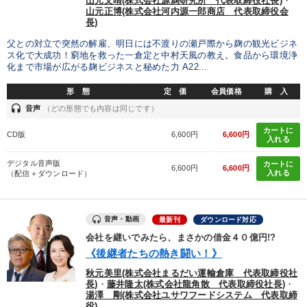
山元文晴(株式会社源麹研究所 代表取締役社長)
・
山元正博(株式会社河内源一郎商店 代表取締役会
長)
父との対立で突然の解雇、明日には不渡りの瀬戸際から麹の観光ビジネ
ス化で大成功！窮地を救った一倉定と中村天風の教え。食品から環境浄
化まで市場が広がる麹ビジネスと秘めた力 A22...
形 態
定 価
会員価格
購 入
headset
音声
（どの形態でも内容は同じです）
カートに
CD版
6,600円
6,600円
入れる
デジタル音声版
カートに
6,600円
6,600円
入れる
（配信＋ダウンロード）
音声・動画
最新刊
ダウンロード対応
会社を継いでみたら、まさかの借金４０億円!?
《後継者たちの熱き闘い！》
秋元美里(株式会社まるだい運輸倉庫 代表取締役社
長)
・
藤井隆太(株式会社龍角散 代表取締役社長)
・
湯澤 剛(株式会社ユサワフードシステム 代表取締
役)