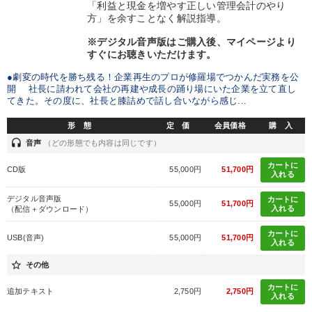
「利益と現金を増やす正しい管理会計のやり
方」を余すことなく解説指導。
※デジタル音声版はご購入後、マイページより
すぐにお聴きいただけます。
●劇変の時代を勝ち残る！企業再生のプロが修羅場でつかんだ実務を公
開 社長に請われて会社の再建や成長の踊り場にいた企業を立て直し
てきた。その度に、社長と膝詰めで話し合いながら感じ...
形 態
定 価
会員価格
購 入
headset
音声
（どの形態でも内容は同じです）
カートに
CD版
55,000円
51,700円
入れる
デジタル音声版
カートに
55,000円
51,700円
入れる
（配信＋ダウンロード）
カートに
USB(音声)
55,000円
51,700円
入れる
star_border
その他
カートに
追加テキスト
2,750円
2,750円
入れる