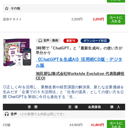
star_border
その他
カートに
追加テキスト
2,200円
2,200円
入れる
音声・動画
最新刊
ダウンロード対応
3時間で「ChatGPT」と「最新生成AI」の使い方が
早分かり
《ChatGPT＆生成AI》活用術CD版・デジタ
ル版
池田朋弘(株式会社Workstyle Evolution 代表取締役
CEO)
◎正しくAIを活用し、業務改善や経営課題の解決策、新たな企業価値を
生みだす「企業での５大活用法」と「社長の道具」としての使い方を公
開 ChatGPTを筆頭に今日も進化する「生...
形 態
定 価
会員価格
購 入
headset
音声
（どの形態でも内容は同じです）
カートに
CD版
44,000円
41,800円
入れる