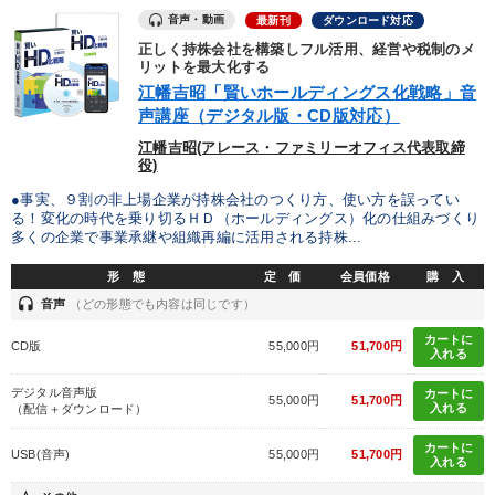
音声・動画
最新刊
ダウンロード対応
正しく持株会社を構築しフル活用、経営や税制のメ
リットを最大化する
江幡吉昭「賢いホールディングス化戦略」音
声講座（デジタル版・CD版対応）
江幡吉昭(アレース・ファミリーオフィス代表取締
役)
●事実、９割の非上場企業が持株会社のつくり方、使い方を誤ってい
る！変化の時代を乗り切るＨＤ（ホールディングス）化の仕組みづくり
多くの企業で事業承継や組織再編に活用される持株...
形 態
定 価
会員価格
購 入
headset
音声
（どの形態でも内容は同じです）
カートに
CD版
55,000円
51,700円
入れる
デジタル音声版
カートに
55,000円
51,700円
入れる
（配信＋ダウンロード）
カートに
USB(音声)
55,000円
51,700円
入れる