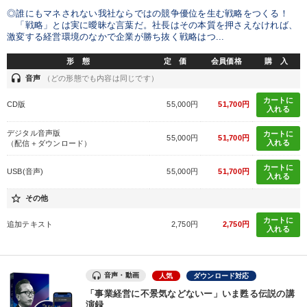
◎誰にもマネされない我社ならではの競争優位を生む戦略をつくる！
「戦略」とは実に曖昧な言葉だ。社長はその本質を押さえなければ、
激変する経営環境のなかで企業が勝ち抜く戦略はつ...
形 態
定 価
会員価格
購 入
headset
音声
（どの形態でも内容は同じです）
カートに
CD版
55,000円
51,700円
入れる
デジタル音声版
カートに
55,000円
51,700円
入れる
（配信＋ダウンロード）
カートに
USB(音声)
55,000円
51,700円
入れる
star_border
その他
カートに
追加テキスト
2,750円
2,750円
入れる
音声・動画
人気
ダウンロード対応
「事業経営に不景気などないー」いま甦る伝説の講
演録