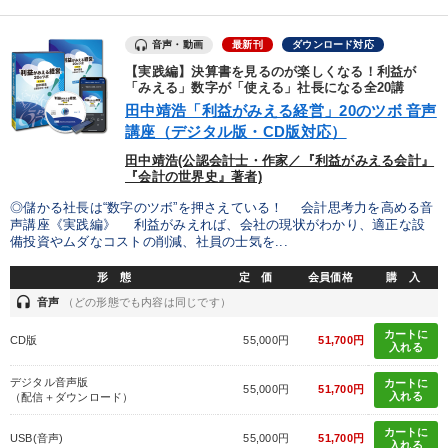
音声・動画
最新刊
ダウンロード対応
【実践編】決算書を見るのが楽しくなる！利益が
「みえる」数字が「使える」社長になる全20講
田中靖浩「利益がみえる経営」20のツボ 音声
講座（デジタル版・CD版対応）
田中靖浩(公認会計士・作家／『利益がみえる会計』
『会計の世界史』著者)
◎儲かる社長は“数字のツボ”を押さえている！ 会計思考力を高める音
声講座《実践編》 利益がみえれば、会社の現状がわかり、適正な設
備投資やムダなコストの削減、社員の士気を...
形 態
定 価
会員価格
購 入
headset
音声
（どの形態でも内容は同じです）
カートに
CD版
55,000円
51,700円
入れる
デジタル音声版
カートに
55,000円
51,700円
入れる
（配信＋ダウンロード）
カートに
USB(音声)
55,000円
51,700円
入れる