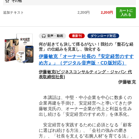
star_border
その他
カートに
追加テキスト
2,200円
2,200円
入れる
音声・動画
最新刊
ダウンロード対応
何が起きても決して揺るがない！我社の「盤石な経
営」の仕組みを見直し、強化する
伊藤敏克「オーナー社長の『安定経営のすす
め方』」（デジタル音声版・CD版対応）
伊藤敏克(ビジネスコンサルティング・ジャパン 代
表取締役社長)
伊藤敏克
本講話は、中堅・中小企業を中心に数多くの
企業再建を手掛け、安定経営へと導いてきた伊
藤敏克氏の、オーナー企業が売上と利益を生み
出し続ける「安定経営のすすめ方」を体系化。
安定経営を実践するために必須となる「顧客
に選ばれ続ける方法」、「会社の強みの磨き
方」、「社長を支える“右腕人材”を育てる法」、