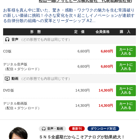
松山一雄(アサヒビール株式会社 代表取締役社長)
お客様を真ん中に置いた、驚き・感動・ワクワクの魅力を生む常識破り
の新しい価値に挑戦！小さな変化を次々起こしイノベーションが連鎖す
る自律分散の組織への変革とリーダーシップ A2...
形 態
定 価
会員価格
購 入
headset
音声
（どの形態でも内容は同じです）
カートに
CD版
6,600円
6,600円
入れる
デジタル音声版
カートに
6,600円
6,600円
入れる
（配信＋ダウンロード）
ondemand_video
動画
（どの形態でも内容は同じです）
カートに
DVD版
14,300円
14,300円
入れる
デジタル動画版
カートに
14,300円
14,300円
入れる
（配信＋ダウンロード）
音声・動画
最新刊
ダウンロード対応
ＳＮＳ全盛期だからこそアナログが効果絶大！