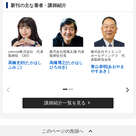
新刊の主な著者・講師紹介
concon株式会社 代表
株式会社雨風太陽 代表
株式会社サイエンス
髙
取締役 CEO
取締役社長
ホールディングス 代
村
表取締役会長
髙橋史好(たかはし
高橋博之(たかはし
し
青山恭明(あおやま
ふみこ)
ひろゆき)
やすあき )
keyboard_arrow_right
講師紹介一覧を見る
keyboard_arrow_up
このページの先頭へ