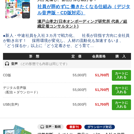
IT・サービス・金融業
コンサルタント
専門家
社員が辞めずに 働きたくなる仕組み（デジタ
ル音声版・CD版対応）
キーワード
瀬戸山孝之(日本オンボーディング研究所 代表／組
織定着コンサルタント)
●新人・中途社員を入社３カ月で戦力化、 社長が目指す方向に全社員
採用
仕組み
FCビジネス
賃金制度
不動産
が動き出す！ 採用環境が変化し、人材の流動化も加速するいま、
「どう採るか」以上に「どう定着させ、どう育て...
DX
形 態
定 価
会員価格
購 入
headset
音声
（どの形態でも内容は同じです）
※「更新」を押すと「テーマ」「キーワード」を更新いただけます。
カートに
CD版
55,000円
51,700円
入れる
経営音声・動画を探す
ondemand_video
refresh
更新する
デジタル音声版
カートに
55,000円
51,700円
入れる
（配信＋ダウンロード）
全国経営者セミナー収録物以外の経営教材（全762タイトル）からお探
しいただけます
カートに
USB(音声)
55,000円
51,700円
入れる
カテゴリー
音声・動画
最新刊
ダウンロード対応
大竹愼一書籍
歴史・古典に学ぶ実務講話