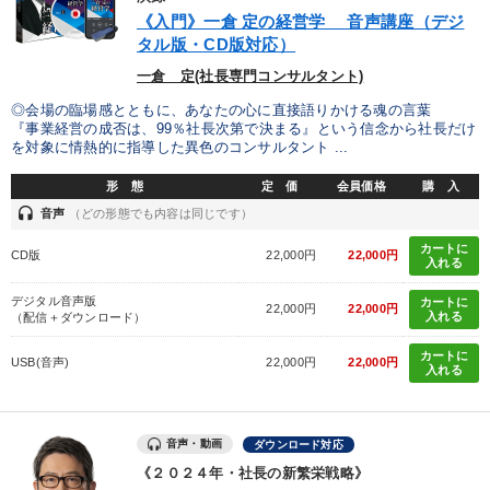
《入門》一倉 定の経営学 音声講座（デジ
タル版・CD版対応）
一倉 定(社長専門コンサルタント)
◎会場の臨場感とともに、あなたの心に直接語りかける魂の言葉
『事業経営の成否は、99％社長次第で決まる』という信念から社長だけ
を対象に情熱的に指導した異色のコンサルタント ...
形 態
定 価
会員価格
購 入
headset
音声
（どの形態でも内容は同じです）
カートに
CD版
22,000円
22,000円
入れる
デジタル音声版
カートに
22,000円
22,000円
入れる
（配信＋ダウンロード）
カートに
USB(音声)
22,000円
22,000円
入れる
音声・動画
ダウンロード対応
《２０２４年・社長の新繁栄戦略》