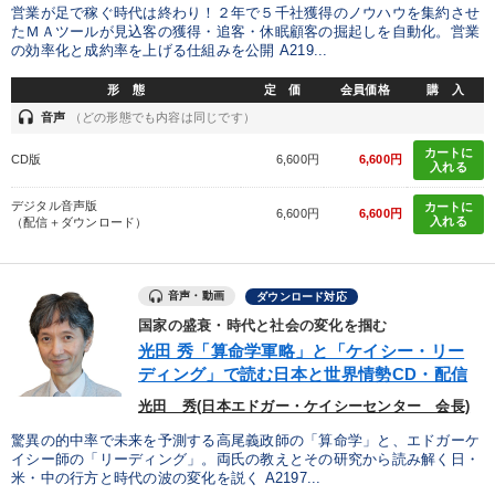
営業が足で稼ぐ時代は終わり！２年で５千社獲得のノウハウを集約させ
たＭＡツールが見込客の獲得・追客・休眠顧客の掘起しを自動化。営業
の効率化と成約率を上げる仕組みを公開 A219...
形 態
定 価
会員価格
購 入
headset
音声
（どの形態でも内容は同じです）
カートに
CD版
6,600円
6,600円
入れる
デジタル音声版
カートに
6,600円
6,600円
入れる
（配信＋ダウンロード）
音声・動画
ダウンロード対応
国家の盛衰・時代と社会の変化を掴む
光田 秀「算命学軍略」と「ケイシー・リー
ディング」で読む日本と世界情勢CD・配信
光田 秀(日本エドガー・ケイシーセンター 会長)
驚異の的中率で未来を予測する高尾義政師の「算命学」と、エドガーケ
イシー師の「リーディング」。両氏の教えとその研究から読み解く日・
米・中の行方と時代の波の変化を説く A2197...