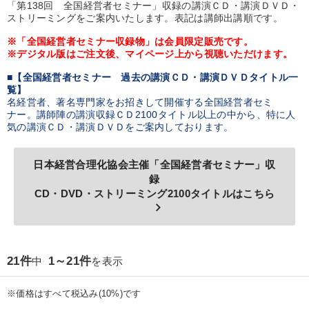
「第138回 全国経営者セミナー」収録の講演ＣＤ・講演ＤＶＤ・
業種
ストリーミングをご案内いたします。表記は講師出講順です。
※「全国経営者セミナー収録物」は会員限定販売です。
製造業
卸売・小売・飲食業
建設・不動産業
※デジタル版はご注文後、マイページ上から視聴いただけます。
IT・サービス・金融業
コンサルタント
専門家
■【全国経営者セミナー 過去の講演ＣＤ・講演ＤＶＤタイトル一
覧】
名経営者、著名専門家をお招きして開催する全国経営者セミ
ナー。講師陣の講演収録ＣＤ2100タイトル以上の中から、特に人
キーワード
気の講演ＣＤ・講演ＤＶＤをご案内しております。
金利
思考法
通販
サービス
日本経営合理化協会主催「全国経営者セミナー」収
録
仕事術・ビジネスハック
営業力強化
CD・DVD・ストリーミング2100タイトルはこちら
keyboard_arrow_right
※「更新」を押すと「テーマ」「キーワード」を更新いただけます。
21件
1～21件
中
を表示
経営音声・動画を探す
ondemand_video
refresh
更新する
全国経営者セミナー収録物以外の経営教材（全762タイトル）からお探
※価格はすべて税込み(10%)です
しいただけます