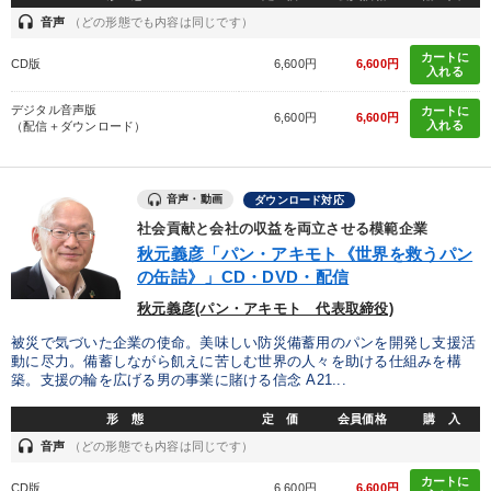
headset
音声
（どの形態でも内容は同じです）
カートに
CD版
6,600円
6,600円
入れる
デジタル音声版
カートに
6,600円
6,600円
入れる
（配信＋ダウンロード）
音声・動画
ダウンロード対応
社会貢献と会社の収益を両立させる模範企業
秋元義彦「パン・アキモト《世界を救うパン
の缶詰》」CD・DVD・配信
秋元義彦(パン・アキモト 代表取締役)
被災で気づいた企業の使命。美味しい防災備蓄用のパンを開発し支援活
動に尽力。備蓄しながら飢えに苦しむ世界の人々を助ける仕組みを構
築。支援の輪を広げる男の事業に賭ける信念 A21...
形 態
定 価
会員価格
購 入
headset
音声
（どの形態でも内容は同じです）
カートに
CD版
6,600円
6,600円