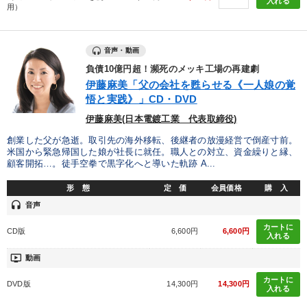
入れる
用）
営業力強化
ブランディング
音声・動画
※「更新」を押すと「タグ・キーワード」を更新いただけます。
負債10億円超！瀕死のメッキ工場の再建劇
伊藤麻美「父の会社を甦らせる《一人娘の覚
悟と実践》」CD・DVD
伊藤麻美(日本電鍍工業 代表取締役)
創業した父が急逝。取引先の海外移転、後継者の放漫経営で倒産寸前。
米国から緊急帰国した娘が社長に就任。職人との対立、資金繰りと縁、
顧客開拓…。徒手空拳で黒字化へと導いた軌跡 A...
形 態
定 価
会員価格
購 入
headset
音声
カートに
CD版
6,600円
6,600円
入れる
ondemand_video
動画
カートに
DVD版
14,300円
14,300円
入れる