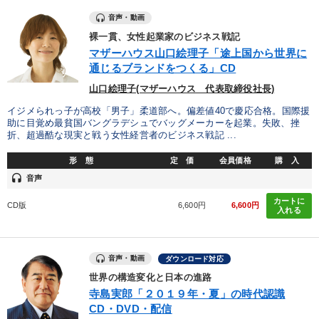
音声・動画
裸一貫、女性起業家のビジネス戦記
マザーハウス山口絵理子「途上国から世界に
通じるブランドをつくる」CD
山口絵理子(マザーハウス 代表取締役社長)
イジメられっ子が高校「男子」柔道部へ。偏差値40で慶応合格。国際援
助に目覚め最貧国バングラデシュでバッグメーカーを起業。失敗、挫
折、超過酷な現実と戦う女性経営者のビジネス戦記 ...
形 態
定 価
会員価格
購 入
headset
音声
カートに
CD版
6,600円
6,600円
入れる
音声・動画
ダウンロード対応
世界の構造変化と日本の進路
寺島実郎「２０１９年・夏」の時代認識
CD・DVD・配信