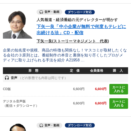
音声・動画
ダウンロード対応
人気報道・経済番組の元ディレクターが明かす
下矢一良「中小企業が無料で何度もテレビに
出続ける法」CD・配信
下矢一良(ストーリーマネジメント 代表)
企業の知名度や規模、商品の特徴も関係なし！マスコミが取材したくな
る会社の３原則とは。番組制作の本音と裏側を知り尽くしたプロがメ
ディアに取り上げられる手法を紹介 A21958 ...
形 態
定 価
会員価格
購 入
headset
音声
（どの形態でも内容は同じです）
カートに
CD版
6,600円
6,600円
入れる
デジタル音声版
カートに
6,600円
6,600円
入れる
（配信＋ダウンロード）
音声・動画
ダウンロード対応