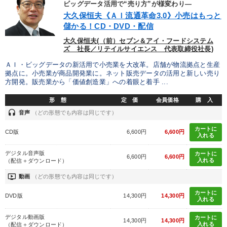
ビッグデータ活用で“売り方”が様変わり―
大久保恒夫《ＡＩ流通革命3.0》小売はもっと
儲かる！CD・DVD・配信
大久保恒夫(（前）セブン＆アイ・フードシステム
ズ 社長／リテイルサイエンス 代表取締役社長)
ＡＩ・ビッグデータの新活用で小売業を大改革。店舗が物流拠点と生産
拠点に。小売業が商品開発業に。ネット販売データの活用と新しい売り
方開発。販売業から「価値創造業」への着眼と着手 ...
形 態
定 価
会員価格
購 入
headset
音声
（どの形態でも内容は同じです）
カートに
CD版
6,600円
6,600円
入れる
デジタル音声版
カートに
6,600円
6,600円
入れる
（配信＋ダウンロード）
ondemand_video
動画
（どの形態でも内容は同じです）
カートに
DVD版
14,300円
14,300円
入れる
デジタル動画版
カートに
14,300円
14,300円
入れる
（配信＋ダウンロード）