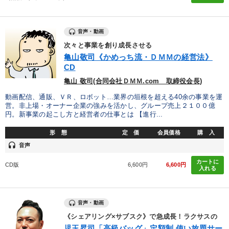
音声・動画
次々と事業を創り成長させる
亀山敬司《かめっち流・ＤＭＭの経営法》
CD
亀山 敬司(合同会社ＤＭＭ.com 取締役会長)
動画配信、通販、ＶＲ、ロボット…業界の垣根を超える40余の事業を運
営。非上場・オーナー企業の強みを活かし、グループ売上２１００億
円。新事業の起こし方と経営者の仕事とは 【進行...
形 態
定 価
会員価格
購 入
headset
音声
カートに
CD版
6,600円
6,600円
入れる
音声・動画
《シェアリング×サブスク》で急成長！ラクサスの
児玉昇司「高級バッグ」定額制 使い放題サー