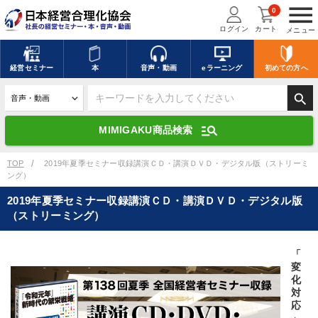
menu
0
ログイン
カート
メニュー
キーワードを入力して探す
edit
経営
セミナー
本
音声・動画
eラーニング
初めての方
へ
search
デジタル版対応のみ検索結果に表示する
manage_search
MIMIGAKU商品検索
search
上記の条件で検索
TOP
2019年夏季セミナー収録講演ＣＤ・講演ＤＶＤ・デジタル版（ストリーミ
ング）
2019年夏季セミナー収録講演ＣＤ・講演ＤＶＤ・デジタル版
講演収録物を探す
mic
refresh
（ストリーミング）
更新する
全国経営者セミナー講演収録物（全1315タイトル）からお探しいただけ
ます
「
変
化
カテゴリー
対
応