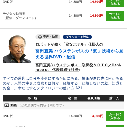
DVD版
14,300円
14,300円
入れる
デジタル動画版
カートに
14,300円
14,300円
入れる
（配信＋ダウンロード）
音声・動画
ダウンロード対応
ロボットが働く「変なホテル」仕掛人の
富田直美 ハウステンボスの「変」技術から見
える世界DVD・配信
富田直美(ハウステンボス 取締役＆ＣＴＯ／Hapi-
robo st 代表取締役社長)
すべての道具は自分を幸せにするためにある。技術が進む先に何がある
のか、人間の幸せと成功とは何か、経験する・経験しないの差、知識と
お金…。幸せにするテクノロジーの使い方 A21...
形 態
定 価
会員価格
購 入
ondemand_video
動画
（どの形態でも内容は同じです）
カートに
DVD版
14,300円
14,300円
入れる