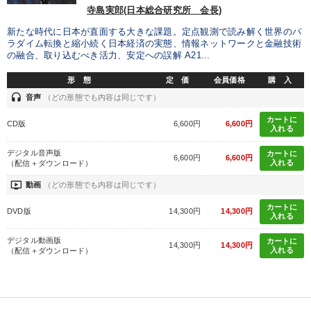
寺島実郎(日本総合研究所 会長)
新たな時代に日本が直面する大きな課題。定点観測で読み解く世界のパ
ラダイム転換と縮小続く日本経済の実態、情報ネットワークと金融技術
の融合、取り込むべき活力、安定への誤解 A21...
形 態
定 価
会員価格
購 入
headset
音声
（どの形態でも内容は同じです）
カートに
CD版
6,600円
6,600円
入れる
デジタル音声版
カートに
6,600円
6,600円
入れる
（配信＋ダウンロード）
ondemand_video
動画
（どの形態でも内容は同じです）
カートに
DVD版
14,300円
14,300円
入れる
デジタル動画版
カートに
14,300円
14,300円
入れる
（配信＋ダウンロード）