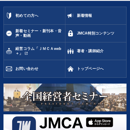
初めての方へ
新着情報
新着セミナー・新刊本・音
JMCA特別コンテンツ
声・動画
経営コラム「ＪＭＣＡweb
著者・講師紹介
open_in_new
＋」
お問い合わせ
トップページへ