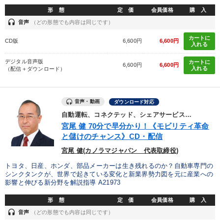
形 態
定 価
会員価格
購 入
headset
音声
（どの形態でも内容は同じです）
カートに
CD版
6,600円
6,600円
入れる
デジタル音声版
カートに
6,600円
6,600円
入れる
（配信＋ダウンロード）
音声・動画
ダウンロード対応
自動運転、コネクテッド、シェアサービス…
宮尾 健 70分で早分かり！《モビリティ革命
と儲けのチャンス》CD・配信
宮尾 健(カノラマジャパン 代表取締役)
トヨタ、日産、ホンダ、部品メーカーは生き残れるのか？自動車専門の
シンクタンクが、世界で起きている変化と新業界勢力図を元に産業への
影響と伸びる新分野を解説指導 A21973
形 態
定 価
会員価格
購 入
headset
音声
（どの形態でも内容は同じです）