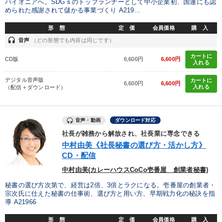
パイオニアへ。SDGｓのトップランナーとして中小企業初、国連にも認
められた感謝されて儲かる事業づくり A219...
形 態
定 価
会員価格
購 入
headset
音声
（どの形態でも内容は同じです）
カートに
CD版
6,600円
6,600円
入れる
デジタル音声版
カートに
6,600円
6,600円
入れる
（配信＋ダウンロード）
音声・動画
ダウンロード対応
社長が雑務から解放され、社長業に専念できる
中村由美《社長秘書の選び方・活かし方》
CD・配信
中村由美(カレーハウスCoCo壱番屋 創業者秘書)
秘書の選び方次第で、経営は2倍、3倍とラクになる。壱番屋の創業者・
宗次氏に仕えた秘書の仕事術、選び方と用い方、早期戦力化の秘訣を指
導 A21966
形 態
定 価
会員価格
購 入