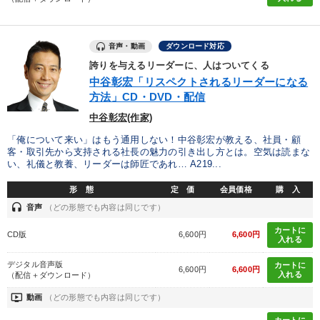
音声・動画
ダウンロード対応
誇りを与えるリーダーに、人はついてくる
中谷彰宏「リスペクトされるリーダーになる
方法」CD・DVD・配信
中谷彰宏(作家)
「俺について来い」はもう通用しない！中谷彰宏が教える、社員・顧
客・取引先から支持される社長の魅力の引き出し方とは。空気は読まな
い、礼儀と教養、リーダーは師匠であれ… A219...
形 態
定 価
会員価格
購 入
headset
音声
（どの形態でも内容は同じです）
カートに
CD版
6,600円
6,600円
入れる
デジタル音声版
カートに
6,600円
6,600円
入れる
（配信＋ダウンロード）
ondemand_video
動画
（どの形態でも内容は同じです）
カートに