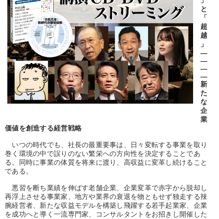
」
優秀各社の智恵と戦略
事業家のロマンと経営
と
「
若手異才経営者の発想
専門家のアドバイス
超
越
」
リーダーの器量を学ぶ
―
―
―
―
テーマ
新
た
な
最新技術・トレンド
企
業
オーナー社長の「現場力の経営」＋現場の「儲ける力」をさらに
価値を創造する経営戦略
高める教材２選
いつの時代でも、社長の最重要事は、日々変転する事業を取り
【5月】音声・映像
社員が自律的に動き出す組織づくり
巻く環境の中で誤りのない繁栄への方向性を決定することであ
る。同時に事業の体質を将来に渡り、高収益に変革し続けること
である。
組織・採用・スキル
悪習を断ち業績を伸ばす老舗企業、企業変革で赤字から脱却し
経営者のための《音声・動画で学ぶ》講演シリーズ
再浮上させる事業家、地方や業界の衰退を物ともせず独走する辣
腕経営者、新たな収益モデルを構築し飛躍する若手起業家、企業
を成功へと導く一流専門家、コンサルタントをお招きし開催した