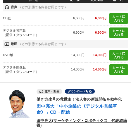
headset
音声
（どの形態でも内容は同じです）
カートに
CD版
6,600円
6,600円
入れる
デジタル音声版
カートに
6,600円
6,600円
入れる
（配信＋ダウンロード）
ondemand_video
動画
（どの形態でも内容は同じです）
カートに
DVD版
14,300円
14,300円
入れる
デジタル動画版
カートに
14,300円
14,300円
入れる
（配信＋ダウンロード）
音声・動画
ダウンロード対応
働き方改革の救世主！法人客の新規開拓を効率化
田中亮大「中小企業の《デジタル営業革
命》」CD・配信
田中亮大(マーケティング・ロボティクス 代表取締
役)