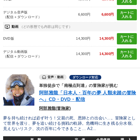
入れる
デジタル音声版
カートに
6,600円
6,600円
入れる
（配信＋ダウンロード）
ondemand_video
動画
（どの形態でも内容は同じです）
カートに
DVD版
14,300円
14,300円
入れる
デジタル動画版
カートに
14,300円
14,300円
入れる
（配信＋ダウンロード）
音声・動画
ダウンロード対応
単独徒歩で「南極点到達」の冒険家が挑む
阿部雅龍「日本人・百年の夢 人類未踏の冒険
へ」CD・DVD・配信
阿部雅龍(冒険家)
夢を持ち続ければ必ず叶う！父親の死、恩師との出会い…。冒険家とし
て世界を渡り、夢を追い続ける挑戦の軌跡。危機時に生き残る分水嶺、
見えないリスク、次の百年に今できること… A2...
形 態
定 価
会員価格
購 入