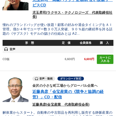
ビスCD
児玉昇司(ラクサス・テクノロジーズ 代表取締役社
長)
憧れのブランドバッグが使い放題！顧客の好みや退会タイミングをＡＩ
管理。僅か４年でユーザー数３０万人突破、９０％超の継続率を誇る話
題の《サブスク》モデルの儲けの仕組みとは A2...
形 態
定 価
会員価格
購 入
headset
音声
カートに
CD版
6,600円
6,600円
入れる
音声・動画
ダウンロード対応
金沢の小さな町工場からグローバル企業へ
近藤典彦「会宝産業の《競争と協調の経
営》」CD・配信
近藤典彦(会宝産業 代表取締役会長)
解体業からスタート。自動車の中古部品を再利用し販売する静脈産業の