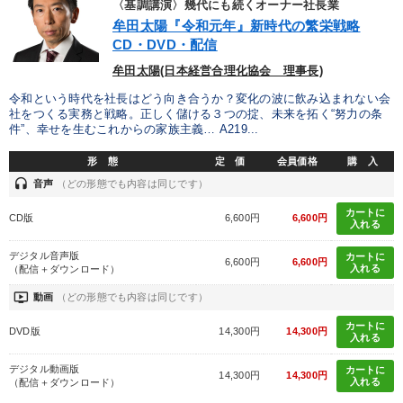
〈基調講演〉幾代にも続くオーナー社長業
経済・景気・相場予測
【5月】音声・映像
牟田太陽『令和元年』新時代の繁栄戦略
CD・DVD・配信
【4月】音声・映像
牟田太陽(日本経営合理化協会 理事長)
令和という時代を社長はどう向き合うか？変化の波に飲み込まれない会
目的別
社をつくる実務と戦略。正しく儲ける３つの掟、未来を拓く“努力の条
件”、幸せを生むこれからの家族主義… A219...
形 態
定 価
会員価格
購 入
社員研修を行いたい
経営を改善したい
headset
音声
（どの形態でも内容は同じです）
後継者に聞かせたい
パフォーマンス向上
カートに
CD版
6,600円
6,600円
入れる
販売力を強化したい
財務・数字力の向上
デジタル音声版
カートに
6,600円
6,600円
入れる
（配信＋ダウンロード）
キーワード
ondemand_video
動画
（どの形態でも内容は同じです）
カートに
DVD版
14,300円
14,300円
入れる
一倉定
会社を守る
人事戦略
金融
SDGs
デジタル動画版
カートに
14,300円
14,300円
入れる
（配信＋ダウンロード）
不動産