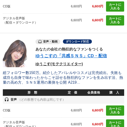
カートに
CD版
6,600円
6,600円
入れる
デジタル音声版
カートに
6,600円
6,600円
入れる
（配信＋ダウンロード）
音声・動画
ダウンロード対応
あなたの会社の熱狂的なファンをつくる
ゆうこすの「共感ＳＮＳ」CD・配信
ゆうこす(モテクリエイター)
総フォロワー数150万。紹介したアパレルやコスメは完売続出。失敗も
成功も自身で味わったからこそ話せる熱狂的なファンを生み出す法、熱
量の高め方、ＳＮＳ運用の裏側を公開 A219...
形 態
定 価
会員価格
購 入
headset
音声
（どの形態でも内容は同じです）
カートに
CD版
6,600円
6,600円
入れる
デジタル音声版
カートに
6,600円
6,600円
入れる
（配信＋ダウンロード）