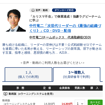
※「更新」を押すと「カテゴリー」「目的別」「キーワード」を更新いただけます。
音声・動画
ダウンロード対応
「カリスマ不在」で偉業達成！強豪ラグビーチーム
に学ぶ
タグから探す
local_offer
refresh
更新する
中竹竜二「次世代リーダーの《最強の組織づ
すべての音声・動画（全2077タイトル）からお探しいただけます
くり》」CD・DVD・配信
中竹竜二(チームボックス 代表取締役CEO)
タグ・キーワード
勝ち続ける組織に、リーダーの背伸びは不要！公式戦経験ゼロでチーム
を連覇に導いた名将が教える、リーダーシップの新常識。部下が動き出
す言葉、指導と感情、悪習慣の断ち方… A219...
リーダーシップ
企業文化
商品開発
トレンド
＜音声・動画のご利用人数をお選びください＞
広報・PR
会社を守る
労務問題・リスク対策
１人
1〜複数人
大竹愼一
経済予測
地方企業の勝ち方
ドラッカー
(個人での利用)
(
社員研修等で利用)
理念・パーパス
健康・ウェルビーイング
FCビジネス
形 態
定 価
会員価格
受講人数
購 入
ondemand_video
サービス
異発想
コミュニケーション
DX
動画版（eラーニングシステムを使用）
動画版
カートに
プロ経営者
稲盛和夫
感動講話
ランチェスター戦略
（eラーニングシステムを使
14,300円
14,300円