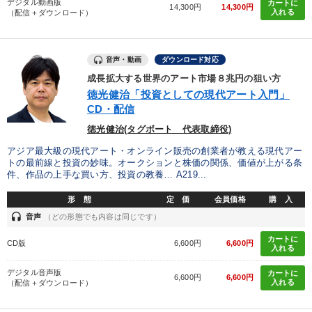
デジタル動画版
カートに
14,300円
14,300円
入れる
（配信＋ダウンロード）
音声・動画
ダウンロード対応
成長拡大する世界のアート市場８兆円の狙い方
徳光健治「投資としての現代アート入門」
CD・配信
徳光健治(タグボート 代表取締役)
アジア最大級の現代アート・オンライン販売の創業者が教える現代アー
トの最前線と投資の妙味。オークションと株価の関係、価値が上がる条
件、作品の上手な買い方、投資の教養… A219...
形 態
定 価
会員価格
購 入
headset
音声
（どの形態でも内容は同じです）
カートに
CD版
6,600円
6,600円
入れる
デジタル音声版
カートに
6,600円
6,600円
入れる
（配信＋ダウンロード）