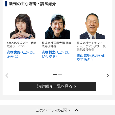
新刊の主な著者・講師紹介
concon株式会社 代表
株式会社雨風太陽 代表
株式会社サイエンス
髙
取締役 CEO
取締役社長
ホールディングス 代
村
表取締役会長
髙橋史好(たかはし
高橋博之(たかはし
し
青山恭明(あおやま
ふみこ)
ひろゆき)
やすあき )
keyboard_arrow_right
講師紹介一覧を見る
keyboard_arrow_up
このページの先頭へ