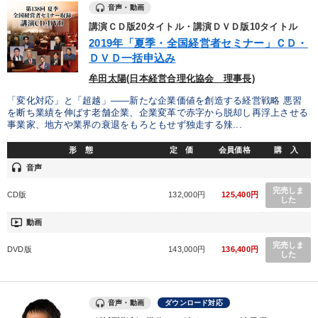
音声・動画
カテゴリー
講演ＣＤ版20タイトル・講演ＤＶＤ版10タイトル
2019年「夏季・全国経営者セミナー」ＣＤ・
ＤＶＤ一括申込み
改善・生産性向上
牟田太陽(日本経営合理化協会 理事長)
2026年夏季全国経営者セミナー収録講演ＣＤ・講演ＤＶＤ・デジ
「変化対応」と「超越」――新たな企業価値を創造する経営戦略 悪習
タル版（音声／動画ストリーミング・ダウンロード）
を断ち業績を伸ばす老舗企業、企業変革で赤字から脱却し再浮上させる
事業家、地方や業界の衰退をもろともせず独走する辣...
経営戦略・経営実務
形 態
定 価
会員価格
購 入
【最新刊】時代を超える経営150の言葉＋社長のスピーチ・話材
headset
音声
集２タイトル
完売しま
CD版
132,000円
125,400円
した
147回春季大会
組織・採用・スキル
ondemand_video
動画
全国経営者セミナー収録〈売れ筋・人気〉音声＆動画20選
完売しま
DVD版
143,000円
136,400円
した
オーナー社長の「現場力の経営」＋現場の「儲ける力」をさらに
高める教材２選
最新刊・戦略参謀ChatGPT実戦法と中小企業のDXと講話ご案内
音声・動画
ダウンロード対応