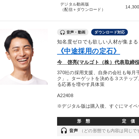
デジタル動画版
14,30
（配信＋ダウンロード）
音声・動画
ダウンロード対応
知名度ゼロでも欲しい人材が集まる
《中途採用の定石》
今 啓亮(マルゴト（株）代表取締役
370社の採用支援、自身の会社も毎
ク」。ターゲットを決める３ステップ
る応募を増やす具体策
A22408
※デジタル版は購入後、すぐにマイペ
形 態
定 価
headset
音声
（どの形態でも内容は同じで