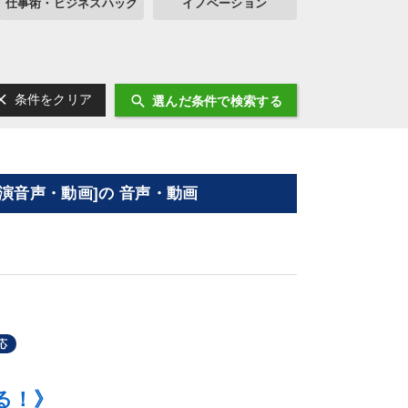
仕事術・ビジネスハック
イノベーション
ear
search
条件をクリア
選んだ条件で検索する
演音声・動画]の 音声・動画
応
る！》