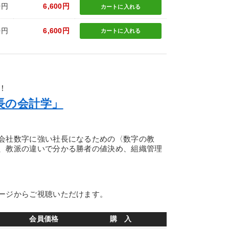
0円
6,600円
カートに
入れる
0円
6,600円
カートに
入れる
！
長の会計学」
会社数字に強い社長になるための〈数字の教
、教派の違いで分かる勝者の値決め、組織管理
ージからご視聴いただけます。
会員価格
購 入