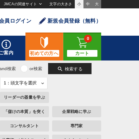
JMCAの関連サイト
文字の大きさ
小
中
大
会員ログイン
新規会員登録（無料）
0
ご案内
初めての方へ
カート
search
and検索
or検索
検索する
リーダーの器量を学ぶ
「儲けの本質」を突く
企業戦略に学ぶ
コンサルタント
専門家