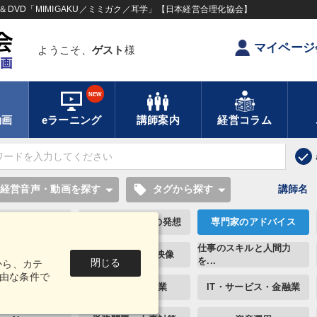
DVD「MIMIGAKU／ミミガク／耳学」【日本経営合理化協会】
マイページ
ようこそ、
ゲスト
様
NEW
動画
eラーニング
講師案内
経営コラム
local_offer
経営音声・動画を探す
タグから探す
講師名
のロマンと経営
若手異才経営者の発想
専門家のアドバイス
を動かすマネ
仕事のスキルと人間力
【4月】音声・映像
を...
閉じる
から、カテ
由な条件で
・小売・飲食業
建設・不動産業
IT・サービス・金融業