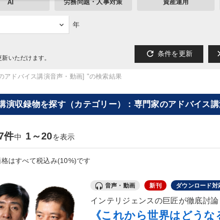
労務問題・人事対策
資産運用
AI
年
refresh
cl
条件を更新
更新いただけます。
のアドバイス講演音声・動画] "の検索結果
[講演収録物を探す（カテゴリー）：専門家のアドバイス講
27件
1～20
中
を表示
格はすべて税込み(10%)です
音声・動画
新刊
ダウンロード対
インテリジェンスの巨匠が徹底討論
《これから世界はどうな