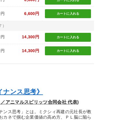
カートに
入れる
0円
6,600円
カートに
入れる
す）
0円
14,300円
カートに
入れる
0円
14,300円
カートに
入れる
イナンス思考》
／アニマルスピリッツ合同会社 代表)
ナンス思考」とは。ミクシィ再建の元社長が教
おカネで掴む企業価値の高め方、ＰＬ脳に陥ら