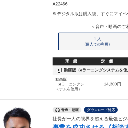
A22466
※デジタル版は購入後、すぐにマイペ
＜音声・動画のご
１人
(個人での利用)
形 態
定 価
ondemand_video
動画版（eラーニングシステムを使
動画版
14,300円
（eラーニングシ
ステムを使用）
音声・動画
ダウンロード対応
社長が一人の限界を超える最強ビジ
事業を成功させる《相談