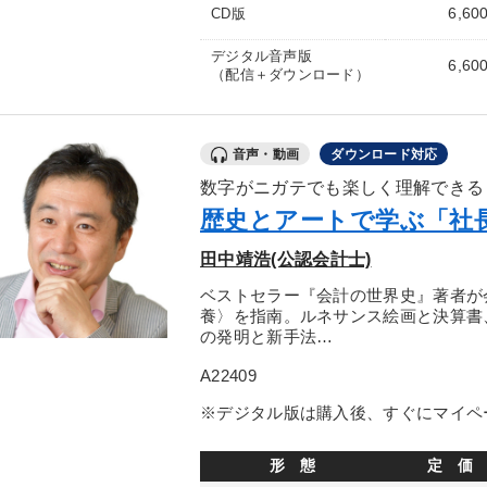
6,60
CD版
デジタル音声版
6,60
（配信＋ダウンロード）
音声・動画
ダウンロード対応
数字がニガテでも楽しく理解できる
歴史とアートで学ぶ「社
田中靖浩(公認会計士)
ベストセラー『会計の世界史』著者が
養〉を指南。ルネサンス絵画と決算書
の発明と新手法…
A22409
※デジタル版は購入後、すぐにマイペ
形 態
定 価