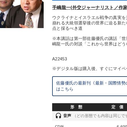
手嶋龍一(外交ジャーナリスト／作家
ウクライナとイスラエル戦争の真実を
崩れる大統領選挙後の世界に迫る新た
点と採るべき道
※本講話は第一部佐藤優氏の講話「世
嶋龍一氏の対談「これから世界はどう
A22453
※デジタル版は購入後、すぐにマイペ
佐藤優氏の最新刊《最新・国際情勢の
はこちら
形 態
定 価
headset
音声
（どの形態でも内容は同じで
6,60