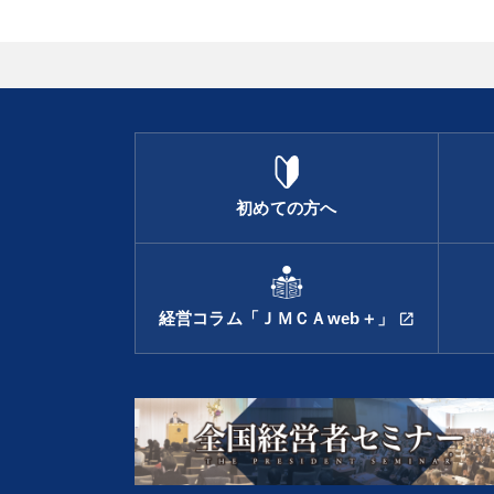
初めての方へ
経営コラム「ＪＭＣＡweb＋」
open_in_new