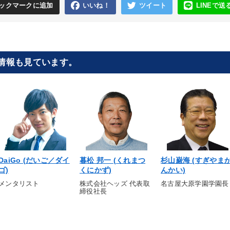
ックマークに追加
いいね！
ツイート
LINEで送
師情報も見ています。
DaiGo (だいご／ダイ
暮松 邦一 (くれまつ
杉山巌海 (すぎやま
ゴ)
くにかず)
んかい)
メンタリスト
株式会社ヘッズ 代表取
名古屋大原学園学園長
締役社長