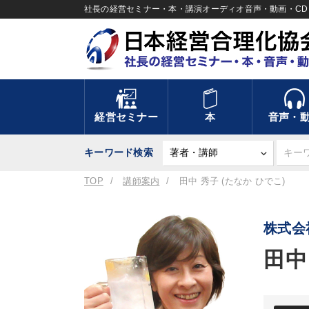
社長の経営セミナー・本・講演オーディオ音声・動画・CD＆
経営セミナー
本
音声・
キーワード検索
TOP
講師案内
田中 秀子 (たなか ひでこ)
株式会
田中