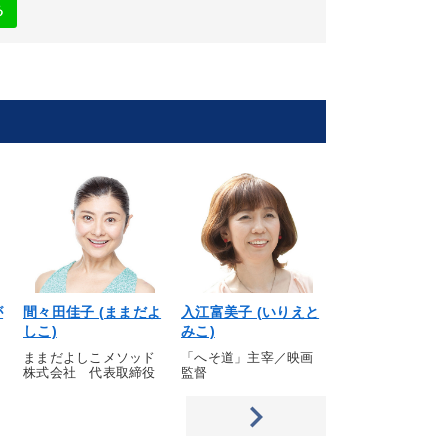
る
が
間々田佳子 (ままだよ
入江富美子 (いりえと
木野内 栄治 (き
しこ)
みこ)
えいじ)
ままだよしこメソッド
「へそ道」主宰／映画
テクニカルアナリ
株式会社 代表取締役
監督