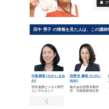
bookmark
ブ
田中 秀子 の情報を見た人は、この講
中島満香 (なかしまみ
田野井 優美 (たのい
か)
ゆみ)
官民連携ビジネス専門
株式会社田野井製作
コンサルタント
所 代表取締役社長