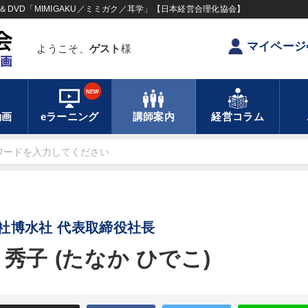
DVD「MIMIGAKU／ミミガク／耳学」【日本経営合理化協会】
マイページ
ようこそ、
ゲスト
様
NEW
動画
eラーニング
講師案内
経営コラム
社博水社 代表取締役社長
 秀子 (たなか ひでこ)