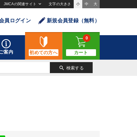
JMCAの関連サイト
文字の大きさ
小
中
大
会員ログイン
新規会員登録（無料）
0
ご案内
初めての方へ
カート
search
検索する