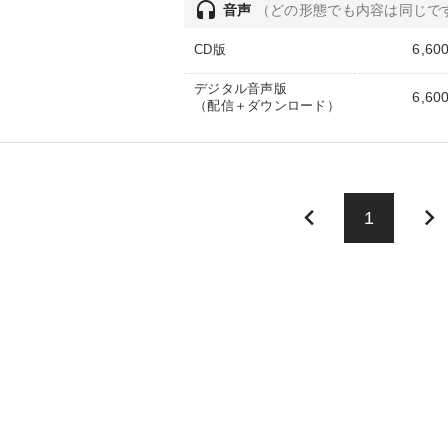
headset
音声
（どの形態でも内容は同じで
6,60
CD版
デジタル音声版
6,60
（配信＋ダウンロード）
keyboard_arrow_left
keyboard_arrow_right
1