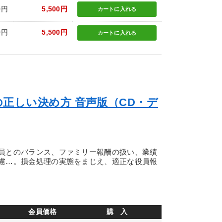
0円
5,500円
カートに
入れる
0円
5,500円
カートに
入れる
正しい決め方 音声版（CD・デ
員とのバランス、ファミリー報酬の扱い、業績
慮…。損金処理の実態をまじえ、適正な役員報
会員価格
購 入