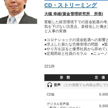
CD・ストリーミング
大槻 幸雄(賃金管理研究所 所長)
変貌した経営環境下での賃金処遇の考
気を下げない注意点、多様化した働き
と人事の実務
●コロナショックの賃金処遇への影響
●浮上した新たな労務管理の問題 ●
●やり方を誤ると優秀社員から辞めて
●定期昇給と社員のモラル ●ニュー
22128
形 態
定 価
headset
音声
（どの形態でも内容は同じで
6,60
CD版
デジタル音声版
6,60