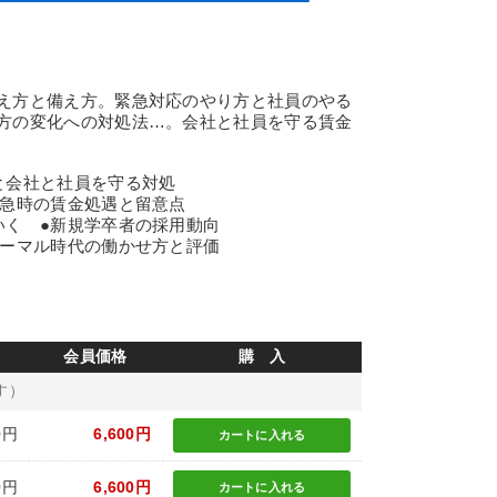
え方と備え方。緊急対応のやり方と社員のやる
方の変化への対処法…。会社と社員を守る賃金
と会社と社員を守る対処
緊急時の賃金処遇と留意点
いく ●新規学卒者の採用動向
ノーマル時代の働かせ方と評価
会員価格
購 入
す）
0円
6,600円
カートに
入れる
0円
6,600円
カートに
入れる