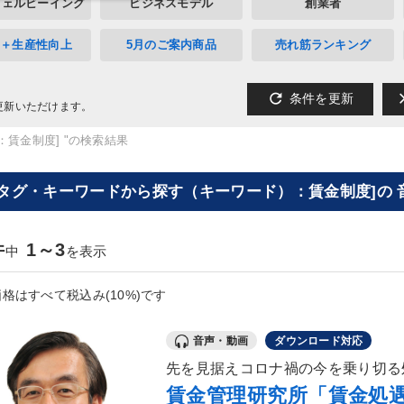
ウェルビーイング
ビジネスモデル
創業者
A＋生産性向上
5月のご案内商品
売れ筋ランキング
refresh
cl
条件を更新
更新いただけます。
：賃金制度] "の検索結果
[タグ・キーワードから探す（キーワード）：賃金制度]の 
件
1～3
中
を表示
格はすべて税込み(10%)です
音声・動画
ダウンロード対応
先を見据えコロナ禍の今を乗り切る
賃金管理研究所「賃金処