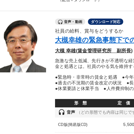
（配信＋ダウンロード）
音声・動画
ダウンロード対応
社員の給料、賞与をどうするか
大槻幸雄の緊急事態下で
大槻 幸雄(賃金管理研究所 副所長)
急激な売上低減、先行きが不透明な経
金と処遇とは。社員のやる気を維持す
●緊急時・非常時の賃金と処遇 ●今
●過去の不況期の賃金改定の状況 ●
●休業要請と休業手当 ●人件費抑制
形 態
定 価
headset
音声
（どの形態でも内容は同じで
5,50
CD版(簡易版CD)