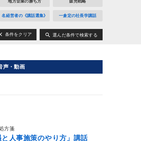
地方企業の勝ち方
販売戦略
名経営者の《講話選集》
一倉定の社長学講話
ear
search
条件をクリア
選んだ条件で検索する
音声・動画
処方箋
遇と人事施策のやり方」講話