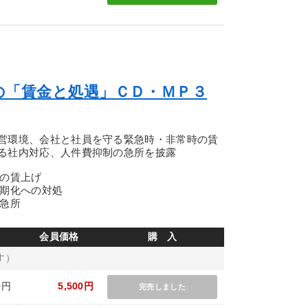
の「賃金と処遇」ＣＤ・ＭＰ３
営環境、会社と社員を守る緊急時・非常時の賃
る社内対応、人件費抑制の急所を披露
年の賃上げ
長期化への対処
の急所
会員価格
購 入
す）
0円
5,500円
完売しました