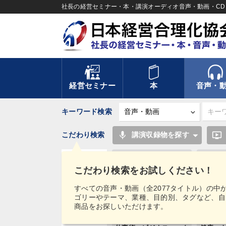
社長の経営セミナー・本・講演オーディオ音声・動画・CD＆
経営セミナー
本
音声・
キーワード検索
mic
ondemand_video
こだわり検索
講演収録物を探す
資産運用
こだわり検索をお試しください！
ドラッカー
相
タグ・
すべての音声・動画（全2077タイトル）の中
キーワード
ゴリーやテーマ、業種、目的別、タグなど、自
労務問題・リスク対策
商品をお探しいただけます。