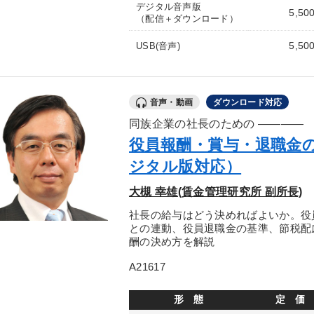
デジタル音声版
5,50
（配信＋ダウンロード）
5,50
USB(音声)
音声・動画
ダウンロード対応
同族企業の社長のための ――――
役員報酬・賞与・退職金の
ジタル版対応）
大槻 幸雄(賃金管理研究所 副所長)
社長の給与はどう決めればよいか。役
との連動、役員退職金の基準、節税配
酬の決め方を解説
A21617
形 態
定 価