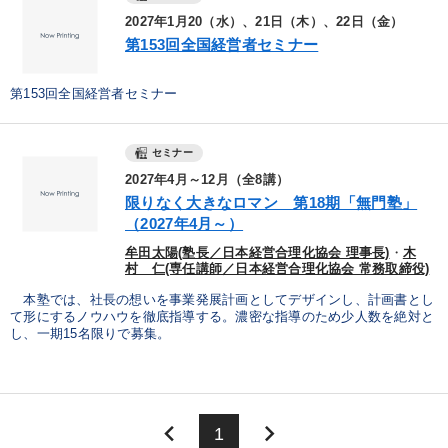
2027年1月20（水）、21日（木）、22日（金）
第153回全国経営者セミナー
第153回全国経営者セミナー
セミナー
2027年4月～12月（全8講）
限りなく大きなロマン 第18期「無門塾」
（2027年4月～）
牟田太陽(塾長／日本経営合理化協会 理事長)
・
木
村 仁(専任講師／日本経営合理化協会 常務取締役)
本塾では、社長の想いを事業発展計画としてデザインし、計画書とし
て形にするノウハウを徹底指導する。濃密な指導のため少人数を絶対と
し、一期15名限りで募集。
keyboard_arrow_left
keyboard_arrow_right
1