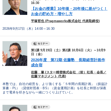
16:30
【お金の授業】10年後・20年後に差がつく！
お金の貯め方・増やし方
平塚哲也 (Pragmaworks株式会社 代表取締役)
2026年9月17日（木）14:00～16:30
セミナー
第1講 9月19日（土）第2講 10月6日（火）～10月9
日（金）
2026年度 第72期 佐藤塾 長期経営計画作
成合宿
佐藤 肇 (スター精密株式会社 （前）社長・会長／
佐藤マネジメント 代表)
本塾では、自社の経営を、より強くする「５年間の長期計画」（損益計
算書・PL）（貸借対照表・BS）（資金運用計画）を社長と幹部が深夜
まで電卓を叩きながら一緒につくり上げていく。
セミナー