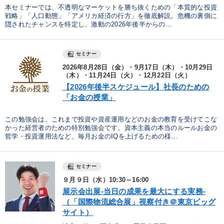
本セミナーでは、不透明なマーケットを勝ち抜くための「本質的な投資
戦略」「人口動態」「アメリカ経済の行方」を徹底解説。危機の裏側に
隠されたチャンスを特定し、激動の2026年後半からの...
セミナー
2026年8月28日（金）・9月17日（木）・10月29日
（木）・11月24日（火）・12月22日（火）
【2026年後半スケジュール】社長のための
「お金の授業」
この勉強会は、これまで投資や資産運用などのお金の教育を受けてこな
かった経営者のための特別勉強会です。資本主義の本当のルールお金の
哲学・投資運用法など、毎月お金のIQを上げるための様...
セミナー
９月９日（水）10:30～16:00
展示会出展-当日の成果を最大にする実務-
（「国際物流総合展」視察付き＠東京ビッグ
サイト）