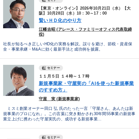
【東京・オンライン】2026年10月21日（水）【大
阪】10月28日（水）10：30～17：00
賢いＨＤ化のやり方
江幡吉昭 (アレース・ファミリーオフィス代表取締
役)
社長が知るべき正しいHD化の実務を解説。誤りを避け、節税・資産保
全・事業承継・M&Aに効く最新手法と成功例を披露。
セミナー
１１月５日 １４時～１７時
新規事業家・守屋実の「AIを使った新規事業
のすすめ方」
守屋 実 (新規事業家)
ミスミ創業オーナー田口 弘 氏のたった一言「守屋さん、あんたは新
規事業のプロになれ」。この言葉に突き動かされ30年間55事業の新規事
業立上げに携わった守屋実氏の、成功する新規事業...
セミナー