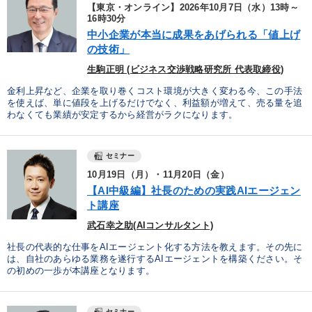
【東京・オンライン】2026年10月7日（水）13時～
16時30分
中小企業が本当に成果をあげられる「値上げ
の技術」
生駒正明 (ビジネス交渉戦略研究所 代表取締役)
金利上昇など、企業を取り巻くコスト環境が大きく変わる今、この手法
を使えば、単に値段を上げるだけでなく、利益額が増えて、売る量を追
わなくても業績が安定するから経営がラクになります。
セミナー
10月19日（月）・11月20日（金）
【AI中級編】社長のための実践AIエージェン
ト講座
武石幸之助(AIコンサルタント)
社長の代表的な仕事をAIエージェント化する方法を教えます。その先に
は、自社のあらゆる業務を遂行するAIエージェントを構築ください。そ
の初めの一歩が本講座となります。
セミナー