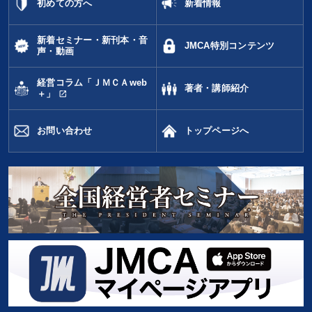
初めての方へ
新着情報
新着セミナー・新刊本・音
JMCA特別コンテンツ
声・動画
経営コラム「ＪＭＣＡweb
著者・講師紹介
open_in_new
＋」
お問い合わせ
トップページへ