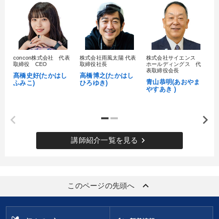
concon株式会社 代表
株式会社雨風太陽 代表
株式会社サイエンス
髙
取締役 CEO
取締役社長
ホールディングス 代
村
表取締役会長
髙橋史好(たかはし
高橋博之(たかはし
し
青山恭明(あおやま
ふみこ)
ひろゆき)
やすあき )
keyboard_arrow_right
講師紹介一覧を見る
keyboard_arrow_up
このページの先頭へ