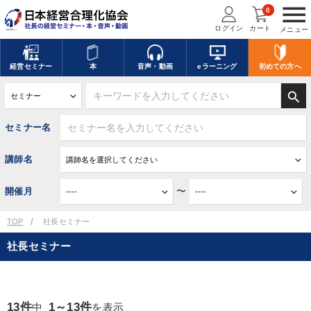
menu
0
ログイン
カート
メニュー
経営
セミナー
本
音声・動画
eラーニング
初めての方
へ
search
セミナー名
講師名
〜
開催月
TOP
社長セミナー
社長セミナー
13件
1～13件
中
を表示