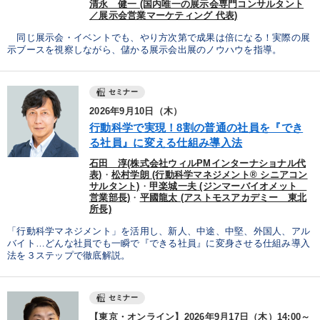
清永 健一 (国内唯一の展示会専門コンサルタント
／展示会営業マーケティング 代表)
同じ展示会・イベントでも、やり方次第で成果は倍になる！実際の展
示ブースを視察しながら、儲かる展示会出展のノウハウを指導。
セミナー
2026年9月10日（木）
行動科学で実現！8割の普通の社員を『でき
る社員』に変える仕組み導入法
石田 淳(株式会社ウィルPMインターナショナル代
表)
・
松村学朗 (行動科学マネジメント® シニアコン
サルタント)
・
甲楽城一夫 (ジンマーバイオメット
営業部長)
・
平國龍太 (アストモスアカデミー 東北
所長)
「行動科学マネジメント」を活用し、新人、中途、中堅、外国人、アル
バイト…どんな社員でも一瞬で『できる社員』に変身させる仕組み導入
法を３ステップで徹底解説。
セミナー
【東京・オンライン】2026年9月17日（木）14:00～