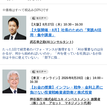
※価格はすべて税込み(10%)です
セミナー
【大阪】8月27日（木）10:30～16:30
【大阪開催・8月】社長のための「実践AI活
用・集中講座」
武石幸之助(AIコンサルタント)
たった1日で経営者のパフォ－マンスが激増する！ 「AIが重要なのは分
かるが、何から始めればいいのか」 「AIを使っている社員はいるが自
分は十分に使えていない」 「部下に指...
セミナー
【東京・オンライン】2026年8月28日（金）14:00～
16:30
【お金の授業】インフレ・戦争・金利上昇に
負けない投資戦略資産防衛と株式投資
押谷孫行 (株式会社ユキ インベストメント 創業者
（株）ユキ アセット マネジメント代表)