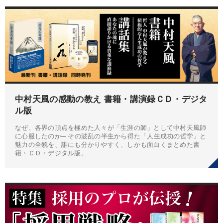
中村天風の感動の教え 書籍・講演録ＣＤ・デジタ
ル版
なぜ、各界の頂点を極めた人々が「生涯の師」として中村天風師
に心服したのか─ その波乱の半生から得た「人生成功の哲学」と
魅力の全貌を、誰にも分かりやすく、しかも面白くまとめた書
籍・ＣＤ・デジタル版。