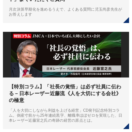
月次決算早期化を進めるうえで、よくある質問に児玉尚彦先生が
お答えします
【特別コラム】「社長の覚悟」は必ず社員に伝わ
る－日本レーザー近藤流《人を大切にする会社》
の極意
「人を大切にしながら利益を上げる経営」CD発刊記念特別コラ
ム。倒産寸前から25年連続黒字、離職率ほぼゼロを実現した、日
本レーザー近藤宣之氏の奇跡の経営の原点とは。