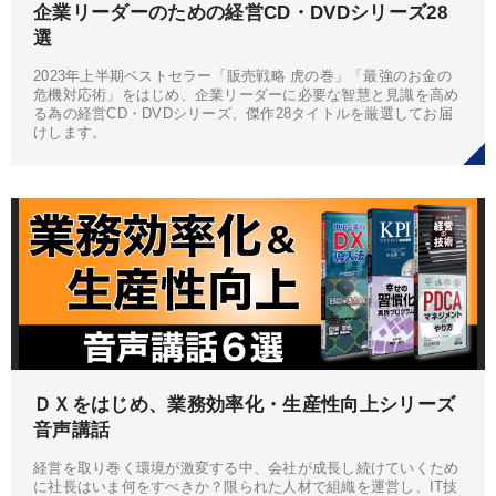
企業リーダーのための経営CD・DVDシリーズ28
選
2023年上半期ベストセラー「販売戦略 虎の巻」「最強のお金の
危機対応術」をはじめ、企業リーダーに必要な智慧と見識を高め
る為の経営CD・DVDシリーズ、傑作28タイトルを厳選してお届
けします。
ＤＸをはじめ、業務効率化・生産性向上シリーズ
音声講話
経営を取り巻く環境が激変する中、会社が成長し続けていくため
に社長はいま何をすべきか？限られた人材で組織を運営し、IT技