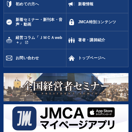
初めての方へ
新着情報
新着セミナー・新刊本・音
JMCA特別コンテンツ
声・動画
経営コラム「ＪＭＣＡweb
著者・講師紹介
open_in_new
＋」
お問い合わせ
トップページへ