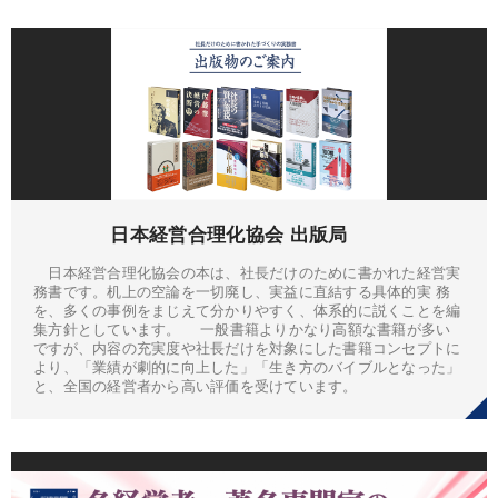
日本経営合理化協会 出版局
日本経営合理化協会の本は、社長だけのために書かれた経営実
務書です。机上の空論を一切廃し、実益に直結する具体的実 務
を、多くの事例をまじえて分かりやすく、体系的に説くことを編
集方針としています。 一般書籍よりかなり高額な書籍が多い
ですが、内容の充実度や社長だけを対象にした書籍コンセプトに
より、「業績が劇的に向上した」「生き方のバイブルとなった」
と、全国の経営者から高い評価を受けています。