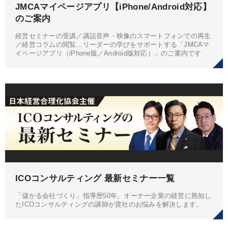
JMCAマイページアプリ【iPhone/Android対応】
のご案内
経営セミナーの受講／講話音声・映像のスマートフォンでの再生
／経営コラムの閲覧…リーダーの学びをサポートする「JMCAマ
イページアプリ（iPhone版／Android版対応）」のご案内です
ICOコンサルティング 最新セミナー一覧
「儲かる会社づくり」指導歴50年。オーナー企業の経営に熟知し
たICOコンサルティングの講師が貴社のお悩みを解決します。