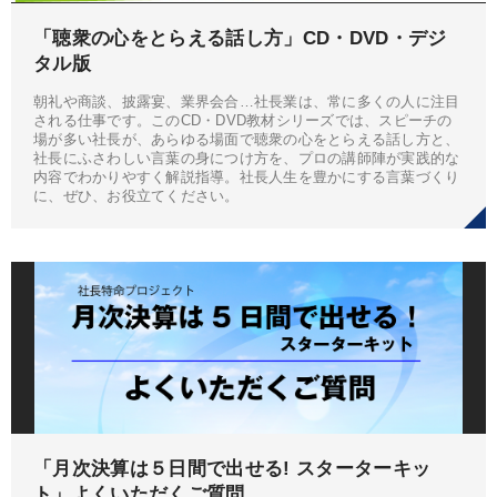
「聴衆の心をとらえる話し方」CD・DVD・デジ
タル版
朝礼や商談、披露宴、業界会合…社長業は、常に多くの人に注目
される仕事です。このCD・DVD教材シリーズでは、スピーチの
場が多い社長が、あらゆる場面で聴衆の心をとらえる話し方と、
社長にふさわしい言葉の身につけ方を、プロの講師陣が実践的な
内容でわかりやすく解説指導。社長人生を豊かにする言葉づくり
に、ぜひ、お役立てください。
「月次決算は５日間で出せる! スターターキッ
ト」よくいただくご質問