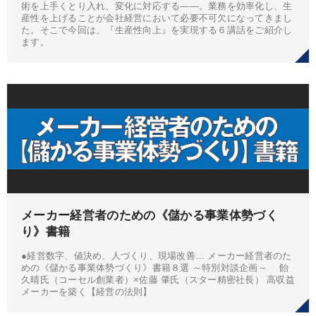
術を上手くとり入れ、変化に対応する――。業務を効率化し、生
産性を上げることが会社経営において必要不可欠になってきまし
た。そこで今回は、『生産性向上』を実現する６講話をご紹介し
ます。
メーカー経営者のための《儲かる事業体勢づく
り》書籍
●経営数字、値決め、人づくり、現場改善… メーカー経営者のた
めの《儲かる事業体勢づくり》書籍８選 ～特別対談企画～ 飴
久晴氏（コーセル創業者）×佐藤 肇氏（スター精密社長） 高収益
メーカーを築く【経営の法則】