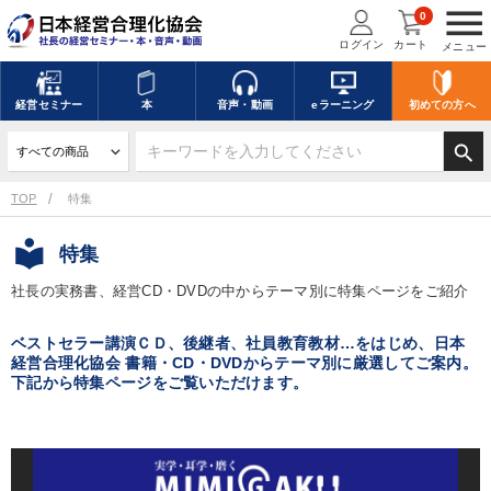
menu
0
ログイン
カート
メニュー
経営
セミナー
本
音声・動画
eラーニング
初めての方
へ
search
TOP
特集
local_library
特集
社長の実務書、経営CD・DVDの中からテーマ別に特集ページをご紹介
ベストセラー講演ＣＤ、後継者、社員教育教材…をはじめ、日本
経営合理化協会 書籍・CD・DVDからテーマ別に厳選してご案内。
下記から特集ページをご覧いただけます。