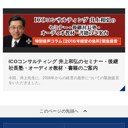
ICOコンサルティング 井上和弘のセミナー・後継
社長塾・オーディオ教材・書籍のご案内
今回、井上先生に、2016年からの経営の急所についての緊急提言
をいただきました。
keyboard_arrow_up
このページの先頭へ