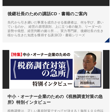
後継社長のための講話CD・書籍のご案内
先代から引き継いだ事業を成功させる後継者は、何を学び、磨い
ているのか。 経営の原理原則、上に立つ者の魅力、リーダーの
姿勢や発想、経営判断の拠り所…。実力専門家、後継社長の生き
様から生きた知恵を獲得する講演CD・書籍シリーズ
中小・オーナー企業のための《税務調査対策の急
所》特別インタビュー
税務調査は、正しい事前対策ですべてが決まる！毎年１００件以