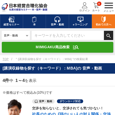
menu
0
ログイン
カート
メニュー
キーワードを入力して探す
edit
経営
セミナー
本
音声・動画
eラーニング
初めての方
へ
search
デジタル版対応のみ検索結果に表示する
manage_search
MIMIGAKU商品検索
search
上記の条件で検索
TOP
" [講演収録物を探す（キーワード）：MBA] "の検索結果
[講演収録物を探す（キーワード）：MBA]の 音声・動画
講演収録物を探す
mic
refresh
更新する
4件
1～4
中
を表示
全国経営者セミナー講演収録物（全1315タイトル）からお探しいただけ
ます
※価格はすべて税込み(10%)です
音声・動画
ダウンロード対応
カテゴリー
交渉を知らないと、交渉されても気づかない！
社長のための《頭のいい人の対人関係・交渉