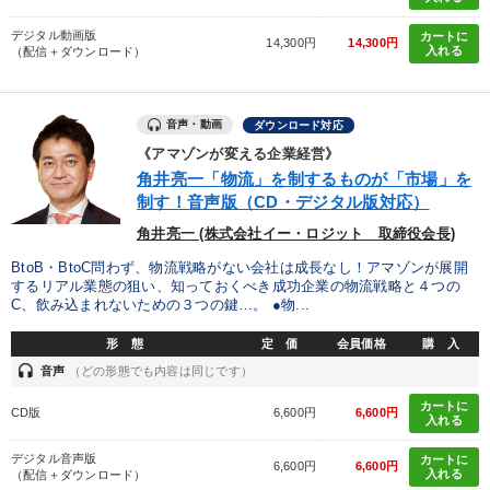
カテゴリー
デジタル動画版
カートに
14,300円
14,300円
入れる
（配信＋ダウンロード）
2025年春季全国経営者セミナー収録講演ＣＤ・講演ＤＶＤ・デジ
タル版（音声／動画ストリーミング・ダウンロード）
音声・動画
ダウンロード対応
《アマゾンが変える企業経営》
井上和弘の財務力UP
組織・採用・スキル
角井亮一「物流」を制するものが「市場」を
制す！音声版（CD・デジタル版対応）
【最新刊】精神科医・和田秀樹の「老いない力」＋健康な社長と
会社をつくる厳選講話
角井亮一 (株式会社イー・ロジット 取締役会長)
仕事のスキルと人間力を高める知恵を身につける
BtoB・BtoC問わず、物流戦略がない会社は成長なし！アマゾンが展開
するリアル業態の狙い、知っておくべき成功企業の物流戦略と４つの
C、飲み込まれないための３つの鍵…。 ●物...
売上直結の営業力や販売力を獲得する
形 態
定 価
会員価格
購 入
組織と人を動かすマネジメント力を磨く
headset
音声
（どの形態でも内容は同じです）
全国経営者セミナー収録〈売れ筋・人気〉音声＆動画20選
カートに
CD版
6,600円
6,600円
入れる
後継社長・アトツギ
経営戦略・経営実務
デジタル音声版
カートに
6,600円
6,600円
入れる
（配信＋ダウンロード）