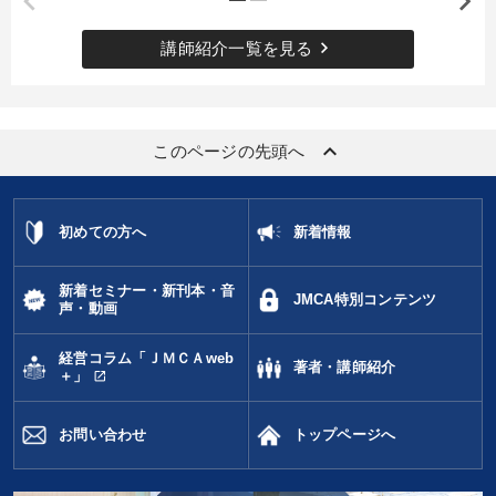
keyboard_arrow_right
講師紹介一覧を見る
keyboard_arrow_up
このページの先頭へ
初めての方へ
新着情報
新着セミナー・新刊本・音
JMCA特別コンテンツ
声・動画
経営コラム「ＪＭＣＡweb
著者・講師紹介
open_in_new
＋」
お問い合わせ
トップページへ