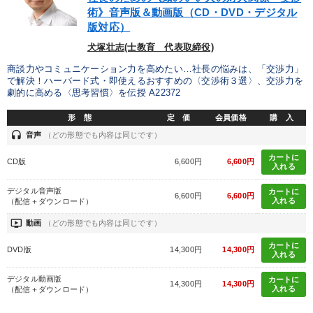
優秀各社の智恵と戦略
事業家のロマンと経営
術》音声版＆動画版（CD・DVD・デジタル
版対応）
若手異才経営者の発想
専門家のアドバイス
犬塚壮志(士教育 代表取締役)
リーダーの器量を学ぶ
商談力やコミュニケーション力を高めたい…社長の悩みは、「交渉力」
で解決！ハーバード式・即使えるおすすめの〈交渉術３選〉、交渉力を
劇的に高める〈思考習慣〉を伝授 A22372
テーマ
形 態
定 価
会員価格
購 入
headset
音声
（どの形態でも内容は同じです）
井上和弘の財務力UP
社員が自律的に動き出す組織づくり
カートに
CD版
6,600円
6,600円
入れる
歴史・古典に学ぶ実務講話
デジタル音声版
カートに
6,600円
6,600円
入れる
（配信＋ダウンロード）
2026年夏季全国経営者セミナー収録講演ＣＤ・講演ＤＶＤ・デジ
タル版（音声／動画ストリーミング・ダウンロード）
ondemand_video
動画
（どの形態でも内容は同じです）
カートに
営業・社員研修
DVD版
14,300円
14,300円
入れる
経営者のための《音声・動画で学ぶ》講演シリーズ
デジタル動画版
カートに
14,300円
14,300円
入れる
（配信＋ダウンロード）