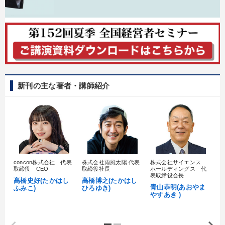
新刊の主な著者・講師紹介
concon株式会社 代表
株式会社雨風太陽 代表
株式会社サイエンス
髙
取締役 CEO
取締役社長
ホールディングス 代
村
表取締役会長
髙橋史好(たかはし
高橋博之(たかはし
し
青山恭明(あおやま
ふみこ)
ひろゆき)
やすあき )