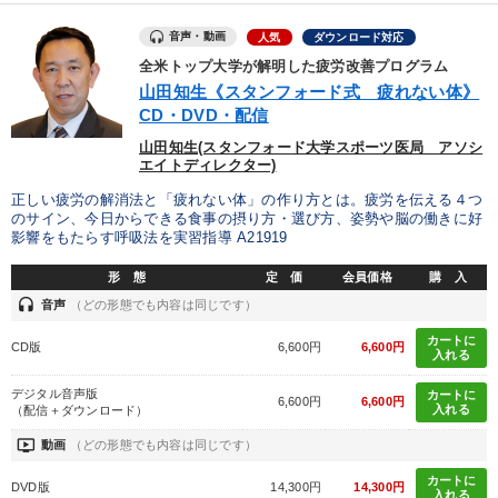
業種
音声・動画
人気
ダウンロード対応
全米トップ大学が解明した疲労改善プログラム
製造業
卸売・小売・飲食業
建設・不動産業
山田知生《スタンフォード式 疲れない体》
CD・DVD・配信
IT・サービス・金融業
コンサルタント
専門家
山田知生(スタンフォード大学スポーツ医局 アソシ
エイトディレクター)
キーワード
正しい疲労の解消法と「疲れない体」の作り方とは。疲労を伝える４つ
のサイン、今日からできる食事の摂り方・選び方、姿勢や脳の働きに好
影響をもたらす呼吸法を実習指導 A21919
スポーツ関係
多角化・新規事業
異発想
金融
形 態
定 価
会員価格
購 入
銀行交渉
DX
headset
音声
（どの形態でも内容は同じです）
カートに
CD版
6,600円
6,600円
入れる
※「更新」を押すと「テーマ」「キーワード」を更新いただけます。
デジタル音声版
カートに
6,600円
6,600円
入れる
（配信＋ダウンロード）
経営音声・動画を探す
ondemand_video
refresh
更新する
ondemand_video
動画
（どの形態でも内容は同じです）
全国経営者セミナー収録物以外の経営教材（全761タイトル）からお探
しいただけます
カートに
DVD版
14,300円
14,300円
入れる