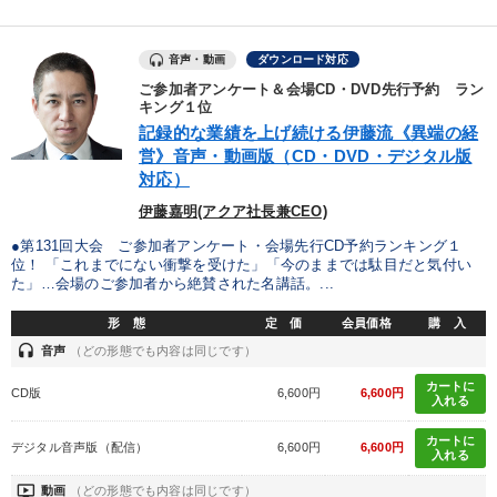
【2月】音声・映像
全国経営者セミナー収録〈売れ筋・人気ランキング〉＆新刊・好
音声・動画
ダウンロード対応
評講話
ご参加者アンケート＆会場CD・DVD先行予約 ラン
キング１位
記録的な業績を上げ続ける伊藤流《異端の経
目的別
営》音声・動画版（CD・DVD・デジタル版
対応）
財務・数字力の向上
社長の姿勢を学びたい
伊藤嘉明(アクア社長兼CEO)
●第131回大会 ご参加者アンケート・会場先行CD予約ランキング１
組織を強化したい
販売力を強化したい
位！ 「これまでにない衝撃を受けた」「今のままでは駄目だと気付い
た」…会場のご参加者から絶賛された名講話。...
リーダーの魅力向上
財務・数字力の向上
形 態
定 価
会員価格
購 入
headset
音声
（どの形態でも内容は同じです）
キーワード
カートに
CD版
6,600円
6,600円
入れる
リーダーシップ
一倉定
MBA
ベンチャー
カートに
デジタル音声版（配信）
6,600円
6,600円
入れる
伝統・文化
思考法
ondemand_video
動画
（どの形態でも内容は同じです）