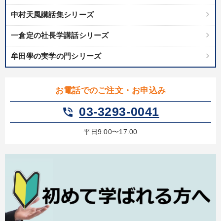
中村天風講話集シリーズ
一倉定の社長学講話シリーズ
牟田學の実学の門シリーズ
お電話でのご注文・お申込み
03-3293-0041
phone_in_talk
平日9:00〜17:00