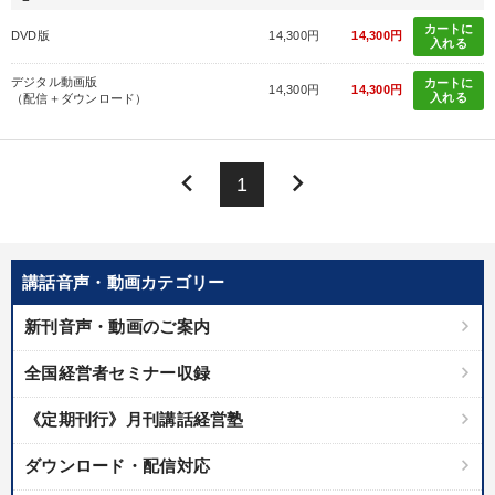
カートに
DVD版
14,300円
14,300円
※「更新」を押すと「カテゴリー」「目的別」「キーワード」を更新いただけます。
入れる
デジタル動画版
カートに
14,300円
14,300円
タグから探す
local_offer
入れる
refresh
（配信＋ダウンロード）
更新する
すべての音声・動画（全2076タイトル）からお探しいただけます
keyboard_arrow_left
keyboard_arrow_right
1
タグ・キーワード
株式市場
通信販売
早分かり
リピート
不動産
講話音声・動画カテゴリー
モチベーション
推薦
コロナ禍対策
不動産投資
新刊音声・動画のご案内
会長
両利きの経営
仕事術・ビジネスハック
全国経営者セミナー収録
スポーツ関連
対談・座談会
リベラルアーツ
DX
《定期刊行》月刊講話経営塾
運勢・先見
企業成長
営業力強化
マネジメント
ダウンロード・配信対応
新技術
インバウンド
労務問題・リスク対策