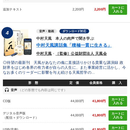
カートに
追加テキスト
2,200円
2,200円
入れる
音声・動画
ダウンロード対応
4
中村天風 本人の肉声で聞き学ぶ
中村天風講話集「積極一貫に生きる」
中村天風
・
［監修］公益財団法人 天風会
◎待望の最新刊 天風があなたの魂に直接語りかける貴重な講演録 政
財界をはじめ各界の有力者が自らの人生に、また事業経営に活かし、今
なお多くのリーダーに影響を与え続ける天風哲学の...
形 態
定 価
会員価格
購 入
headset
音声
（どの形態でも内容は同じです）
カートに
CD版
44,000円
41,800円
入れる
デジタル音声版
カートに
44,000円
41,800円
入れる
（配信＋ダウンロード）
カートに
USB(音声)
44,000円
41,800円