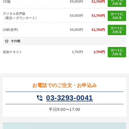
CD版
55,000円
51,700円
入れる
デジタル音声版
カートに
55,000円
51,700円
入れる
（配信＋ダウンロード）
カートに
USB(音声)
55,000円
51,700円
入れる
star_border
その他
カートに
追加テキスト
2,750円
2,750円
入れる
お電話でのご注文・お申込み
03-3293-0041
phone_in_talk
平日9:00〜17:00