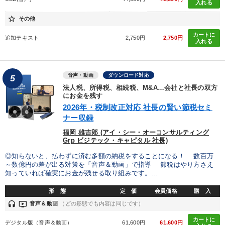
入れる
star_border
その他
カートに
追加テキスト
2,750円
2,750円
入れる
音声・動画
ダウンロード対応
5
法人税、所得税、相続税、M&A…会社と社長の双方
にお金を残す
2026年・税制改正対応 社長の賢い節税セミ
ナー収録
福岡 雄吉郎 (アイ・シー・オーコンサルティング
Grp ビジテック・キャピタル 社長)
◎知らないと、払わずに済む多額の納税をすることになる！ 数百万
～数億円の差が出る対策を「音声＆動画」で指導 節税はやり方さえ
知っていれば確実にお金が残せる取り組みです。...
形 態
定 価
会員価格
購 入
headset
ondemand_video
音声＆動画
（どの形態でも内容は同じです）
カートに
デジタル版（音声＆動画）
61,600円
61,600円