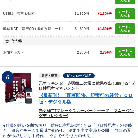
入れる
カートに
USB版（音声＆動画）
61,600円
61,600円
入れる
カートに
簡易版CD（音声CD＋動画視聴コード）
61,600円
61,600円
入れる
star_border
その他
カートに
追加テキスト
2,750円
2,750円
入れる
音声・動画
ダウンロード対応
6
元マッキンゼー赤羽雄二の常に結果を出し続ける“ゼ
ロ秒思考マネジメント”
《最新刊》「即断即決、即実行の経営」ＣＤ
版・デジタル版
赤羽雄二(ブレークスルーパートナーズ マネージン
グディレクター)
●社長の迷いを断ち切り、瞬時に意思決定できる「ゼロ秒思考」の実践
と、組織やチームを最速で動かし、結果を出す実務を公開 判断の遅
れが命取りになる時代。 今までのやり方の延長...