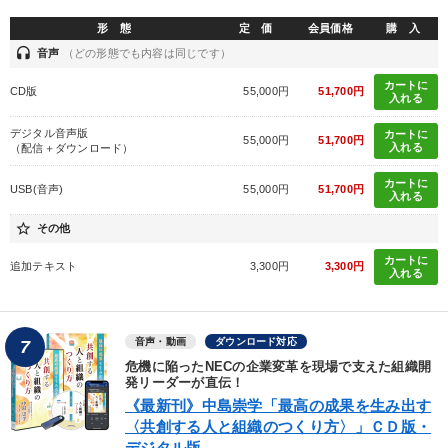
形 態
定 価
会員価格
購 入
headset
音声
（どの形態でも内容は同じです）
カートに
CD版
55,000円
51,700円
入れる
デジタル音声版
カートに
55,000円
51,700円
入れる
（配信＋ダウンロード）
カートに
USB(音声)
55,000円
51,700円
入れる
star_border
その他
カートに
追加テキスト
3,300円
3,300円
入れる
音声・動画
ダウンロード対応
7
危機に陥ったNECの企業変革を現場で支えた組織開
発リーダーが直伝！
《最新刊》中島崇学「最高の成果を生み出す
〈共創する人と組織のつくり方〉」ＣＤ版・
デジタル版