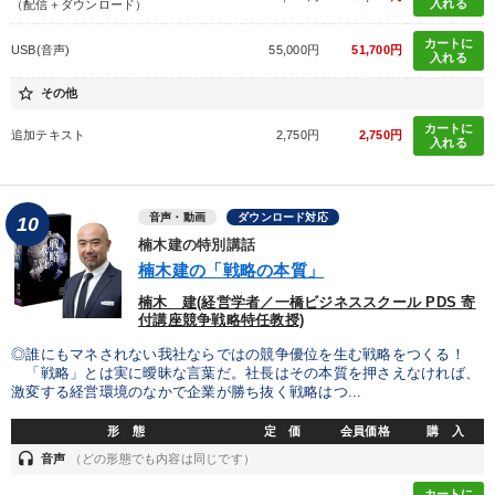
入れる
（配信＋ダウンロード）
カートに
USB(音声)
55,000円
51,700円
入れる
star_border
その他
カートに
追加テキスト
2,750円
2,750円
入れる
音声・動画
ダウンロード対応
10
楠木建の特別講話
楠木建の「戦略の本質」
楠木 建(経営学者／一橋ビジネススクール PDS 寄
付講座競争戦略特任教授)
◎誰にもマネされない我社ならではの競争優位を生む戦略をつくる！
「戦略」とは実に曖昧な言葉だ。社長はその本質を押さえなければ、
激変する経営環境のなかで企業が勝ち抜く戦略はつ...
形 態
定 価
会員価格
購 入
headset
音声
（どの形態でも内容は同じです）
カートに