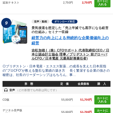
カートに
追加テキスト
2,750円
2,750円
入れる
音声・動画
ダウンロード対応
9
景気後退を想定した「売上半減でも黒字になる経営
の仕組み」セミナー収録
経営力の向上による持続的な企業価値向上の
経営
吉松加雄 (（株）CFOサポート 代表取締役CEO／日
本公認会計士協会 理事／ブリヂストン 前グローバ
ルCFO／日本電産 元最高財務責任者)
◎ブリヂストン・日本電産・エスエス製薬…の成長を支えた日本屈指
の“プロCFO”が教える盤石な業績の築き方 長く繁栄する企業の強さの
秘密は、社長のリーダーシップはもちろん、事...
形 態
定 価
会員価格
購 入
headset
音声
（どの形態でも内容は同じです）
カートに
CD版
55,000円
51,700円
入れる
デジタル音声版
カートに
55,000円
51,700円