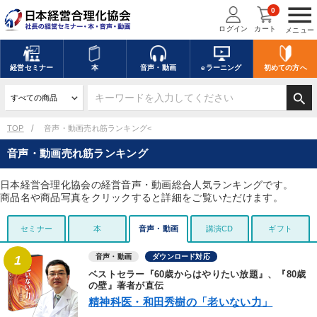
menu
0
ログイン
カート
メニュー
経営
セミナー
本
音声・動画
eラーニング
初めての方
へ
search
TOP
音声・動画売れ筋ランキング<
音声・動画売れ筋ランキング
日本経営合理化協会の経営音声・動画総合人気ランキングです。
商品名や商品写真をクリックすると詳細をご覧いただけます。
セミナー
本
音声・動画
講演CD
ギフト
音声・動画
ダウンロード対応
1
ベストセラー『60歳からはやりたい放題』、『80歳
の壁』著者が直伝
精神科医・和田秀樹の「老いない力」