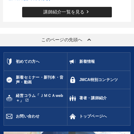
keyboard_arrow_right
講師紹介一覧を見る
keyboard_arrow_up
このページの先頭へ
初めての方へ
新着情報
新着セミナー・新刊本・音
JMCA特別コンテンツ
声・動画
経営コラム「ＪＭＣＡweb
著者・講師紹介
open_in_new
＋」
お問い合わせ
トップページへ