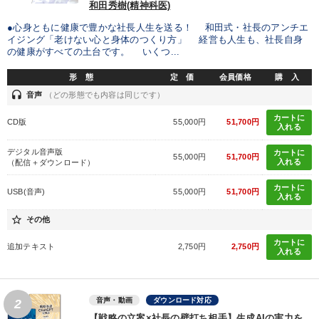
和田秀樹(精神科医)
●心身ともに健康で豊かな社長人生を送る！ 和田式・社長のアンチエ
イジング「老けない心と身体のつくり方」 経営も人生も、社長自身
の健康がすべての土台です。 いくつ...
形 態
定 価
会員価格
購 入
headset
音声
（どの形態でも内容は同じです）
カートに
CD版
55,000円
51,700円
入れる
デジタル音声版
カートに
55,000円
51,700円
入れる
（配信＋ダウンロード）
カートに
USB(音声)
55,000円
51,700円
入れる
star_border
その他
カートに
追加テキスト
2,750円
2,750円
入れる
音声・動画
ダウンロード対応
2
【戦略の立案×社長の壁打ち相手】生成AIの実力を