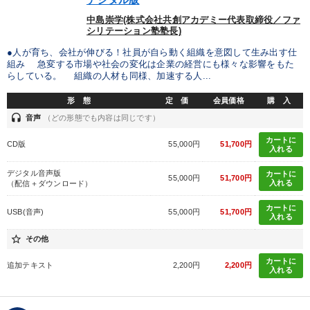
中島崇学(株式会社共創アカデミー代表取締役／ファ
シリテーション塾塾長)
●人が育ち、会社が伸びる！社員が自ら動く組織を意図して生み出す仕
組み 急変する市場や社会の変化は企業の経営にも様々な影響をもた
らしている。 組織の人材も同様、加速する人...
形 態
定 価
会員価格
購 入
headset
音声
（どの形態でも内容は同じです）
カートに
CD版
55,000円
51,700円
入れる
デジタル音声版
カートに
55,000円
51,700円
入れる
（配信＋ダウンロード）
カートに
USB(音声)
55,000円
51,700円
入れる
star_border
その他
カートに
追加テキスト
2,200円
2,200円
入れる