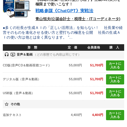
極限まで使いこなす！
戦略参謀《ChatGPT》実戦法
青山恒夫(公認会計士・税理士・ITコーディネータ)
●多くの社長が生成ＡＩの「正しい活用法」を知らない！ 社長業や経
営そのものを進化させる使い方と壁打ちの極意を公開 社長の生成Ａ
Ｉの使い方は他とは全く異なります。 “...
形 態
定 価
会員価格
購 入
headset
ondemand_video
音声＆動画
（どの形態でも内容は同じです）
カートに
CD版(音声CD＆動画視聴コード)
55,000円
51,700円
入れる
カートに
デジタル版（音声＆動画）
55,000円
51,700円
入れる
カートに
USB版（音声＆動画）
55,000円
51,700円
入れる
star_border
その他
カートに
追加テキスト
4,400円
4,400円
入れる