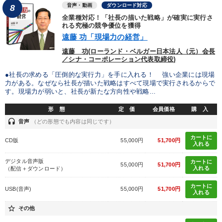
音声・動画
ダウンロード対応
8
全業種対応！「社長の描いた戦略」が確実に実行さ
れる究極の競争優位を獲得
遠藤 功「現場力の経営」
遠藤 功(ローランド・ベルガー日本法人（元）会長
／シナ・コーポレーション代表取締役)
●社長の求める「圧倒的な実行力」を手に入れる！ 強い企業には現場
力がある。なぜなら社長が描いた戦略はすべて現場で実行されるからで
す。現場力が弱いと、社長が新たな方向性や戦略...
形 態
定 価
会員価格
購 入
headset
音声
（どの形態でも内容は同じです）
カートに
CD版
55,000円
51,700円
入れる
デジタル音声版
カートに
55,000円
51,700円
入れる
（配信＋ダウンロード）
カートに
USB(音声)
55,000円
51,700円
入れる
star_border
その他