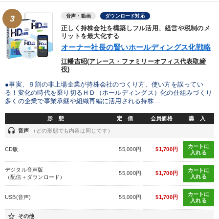
音声・動画
ダウンロード対応
3
正しく持株会社を構築しフル活用、経営や税制のメ
リットを最大化する
オーナー社長の賢いホールディングス化戦略
江幡吉昭(アレース・ファミリーオフィス代表取締
役)
●事実、９割の非上場企業が持株会社のつくり方、使い方を誤ってい
る！変化の時代を乗り切るＨＤ（ホールディングス）化の仕組みづくり
多くの企業で事業承継や組織再編に活用される持株...
形 態
定 価
会員価格
購 入
headset
音声
（どの形態でも内容は同じです）
カートに
CD版
55,000円
51,700円
入れる
デジタル音声版
カートに
55,000円
51,700円
入れる
（配信＋ダウンロード）
カートに
USB(音声)
55,000円
51,700円
入れる
star_border
その他