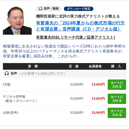
音声・動画
ダウンロード対応
機関投資家に定評の実力株式アナリストが教える
有賀泰夫の「2024年夏からの株式市場の行方
と有望企業」音声講座（CD・デジタル版）
有賀泰夫(H&Lリサーチ代表／証券アナリスト)
相場環境に左右されない投資法で講話シリーズ10年にわたり的中率80％
強、年率16％以上のパフォーマンスを誇る株式アナリスト有賀泰夫が、
有望企業を厳選し深読み分析。 これからの...
形 態
定 価
会員価格
購 入
headset
音声
（どの形態でも内容は同じです）
カートに
CD版
33,000円
33,000円
入れる
デジタル音声版
カートに
33,000円
33,000円
入れる
（配信＋ダウンロード）
カートに
USB(音声)
33,000円
33,000円
入れる