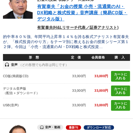
有賀泰夫「お金の授業 小売・流通業のAI・
IT・サービス・金融業
コンサルタント
専門家
DX戦略と株式投資」音声講座（簡易CD版・
デジタル版）
キーワード
有賀泰夫(H&Lリサーチ代表／証券アナリスト)
的中率８０％強、年間平均上昇率１４％を誇る株式アナリスト有賀泰夫
成功哲学
銀行交渉
仕事術・ビジネスハック
が、「株式投資のやり方」をテーマ別に教えるお金の授業シリーズ第１
２弾。今回は「小売・流通業のAI・DX戦略と株式投資...
コミュニケーション
株式市場
節税
形 態
定 価
会員価格
購 入
headset
音声
（どの形態でも内容は同じです）
※「更新」を押すと「テーマ」「キーワード」を更新いただけます。
カートに
CD版(簡易版CD)
33,000円
33,000円
入れる
経営音声・動画を探す
ondemand_video
refresh
更新する
デジタル音声版
カートに
33,000円
33,000円
入れる
（配信＋ダウンロード）
全国経営者セミナー収録物以外の経営教材（全762タイトル）からお探
しいただけます
カートに
USB(音声)
33,000円
33,000円
入れる
カテゴリー
音声・動画
最新刊
ダウンロード対応