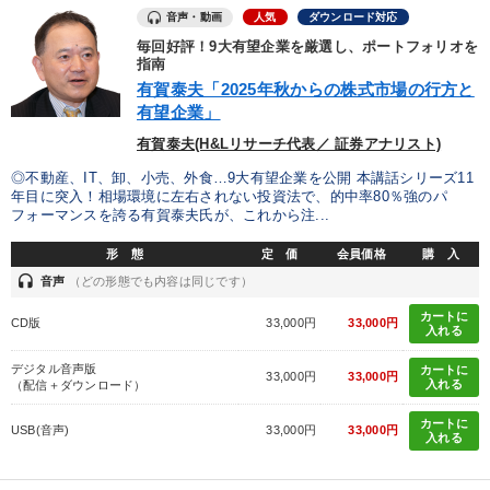
すべての音声・動画（全2077タイトル）からお探しいただけます
音声・動画
人気
ダウンロード対応
毎回好評！9大有望企業を厳選し、ポートフォリオを
タグ・キーワード
指南
有賀泰夫「2025年秋からの株式市場の行方と
有望企業」
イノベーション
M&A
プレゼン
仕組み
人事戦略
有賀泰夫(H&Lリサーチ代表／ 証券アナリスト)
資産運用
プロ経営者
デジタルマーケティング
◎不動産、IT、卸、小売、外食…9大有望企業を公開 本講話シリーズ11
年目に突入！相場環境に左右されない投資法で、的中率80％強のパ
フォーマンスを誇る有賀泰夫氏が、これから注...
テレビ・ネットで話題
早わかり
スポーツ関連
形 態
定 価
会員価格
購 入
不動産
中小企業
ベンチャー
稲盛和夫
AI
headset
音声
（どの形態でも内容は同じです）
販売戦略
話し方
FCビジネス
金利
未来先見
カートに
CD版
33,000円
33,000円
入れる
早分かり
入門篇
DX
デジタル音声版
カートに
33,000円
33,000円
入れる
（配信＋ダウンロード）
※「更新」を押すと「タグ・キーワード」を更新いただけます。
カートに
USB(音声)
33,000円
33,000円
入れる