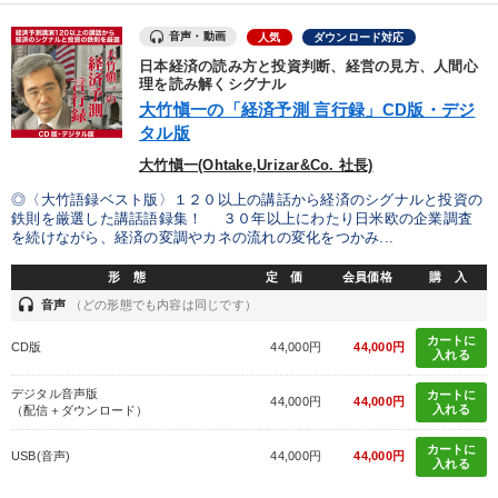
音声・動画
人気
ダウンロード対応
日本経済の読み方と投資判断、経営の見方、人間心
理を読み解くシグナル
大竹愼一の「経済予測 言行録」CD版・デジ
タル版
大竹愼一(Ohtake,Urizar&Co. 社長)
◎〈大竹語録ベスト版〉１２０以上の講話から経済のシグナルと投資の
鉄則を厳選した講話語録集！ ３０年以上にわたり日米欧の企業調査
を続けながら、経済の変調やカネの流れの変化をつかみ...
形 態
定 価
会員価格
購 入
headset
音声
（どの形態でも内容は同じです）
カートに
CD版
44,000円
44,000円
入れる
デジタル音声版
カートに
44,000円
44,000円
入れる
（配信＋ダウンロード）
カートに
USB(音声)
44,000円
44,000円
入れる