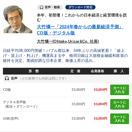
音声・動画
ダウンロード対応
本年、初登壇！これからの日本経済と経営環境を読
む
大竹愼一「2024年春からの最新経済予測」
CD版・デジタル版
大竹愼一(Ohtake,Urizar&Co. 社長)
日経平均38,000円突破！バブル期以来、34年ぶりの高値更新！「値上
げ・賃上げ・利上げ」機運高まる中、植田日銀は大規模金融緩和政策の
維持を決定。業績好調な日本企業、株価上昇の流れ...
形 態
定 価
会員価格
購 入
headset
音声
（どの形態でも内容は同じです）
カートに
CD版
33,000円
33,000円
入れる
デジタル音声版
カートに
33,000円
33,000円
入れる
（配信＋ダウンロード）
カートに
USB(音声)
33,000円
33,000円
入れる