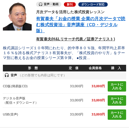
音声・動画
新刊
ダウンロード対応
月次データを活用した株式投資レッスン
有賀泰夫「お金の授業 企業の月次データで読
む株式投資法」音声講座（CD・デジタル
版）
有賀泰夫(H&Lリサーチ代表／証券アナリスト)
株式講話シリーズ１０年間にわたり、的中率８０％強、年間平均上昇率
１６％を誇る株式アナリスト有賀泰夫が、「株式投資のやり方」をテー
マ別に教えるお金の授業シリーズ第９弾。 ●投資...
形 態
定 価
会員価格
購 入
headset
音声
（どの形態でも内容は同じです）
カートに
CD版(簡易版CD)
33,000円
33,000円
入れる
デジタル音声版
カートに
33,000円
33,000円
入れる
（配信＋ダウンロード）
カートに
USB(音声)
33,000円
33,000円
入れる