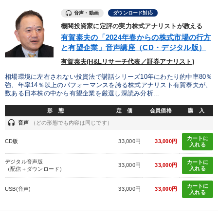
音声・動画
ダウンロード対応
機関投資家に定評の実力株式アナリストが教える
有賀泰夫の「2024年春からの株式市場の行方
と有望企業」音声講座（CD・デジタル版）
有賀泰夫(H&Lリサーチ代表／証券アナリスト)
相場環境に左右されない投資法で講話シリーズ10年にわたり的中率80％
強、年率14％以上のパフォーマンスを誇る株式アナリスト有賀泰夫が、
数ある日本株の中から有望企業を厳選し深読み分析...
形 態
定 価
会員価格
購 入
headset
音声
（どの形態でも内容は同じです）
カートに
CD版
33,000円
33,000円
入れる
デジタル音声版
カートに
33,000円
33,000円
入れる
（配信＋ダウンロード）
カートに
USB(音声)
33,000円
33,000円
入れる