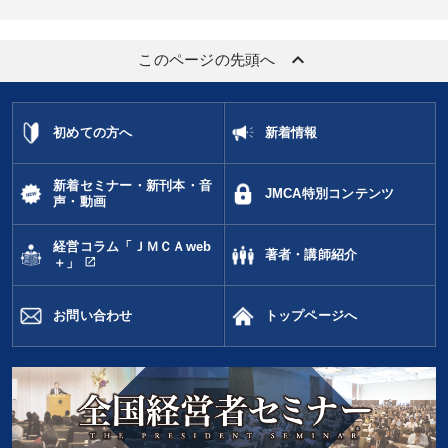
keyboard_arrow_up
このページの先頭へ
初めての方へ
新着情報
新着セミナー・新刊本・音
JMCA特別コンテンツ
声・動画
経営コラム「ＪＭＣＡweb
著者・講師紹介
open_in_new
＋」
お問い合わせ
トップページへ