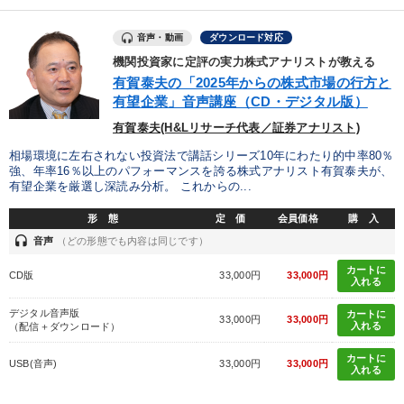
音声・動画
ダウンロード対応
機関投資家に定評の実力株式アナリストが教える
有賀泰夫の「2025年からの株式市場の行方と
有望企業」音声講座（CD・デジタル版）
有賀泰夫(H&Lリサーチ代表／証券アナリスト)
相場環境に左右されない投資法で講話シリーズ10年にわたり的中率80％
強、年率16％以上のパフォーマンスを誇る株式アナリスト有賀泰夫が、
有望企業を厳選し深読み分析。 これからの...
形 態
定 価
会員価格
購 入
headset
音声
（どの形態でも内容は同じです）
カートに
CD版
33,000円
33,000円
入れる
デジタル音声版
カートに
33,000円
33,000円
入れる
（配信＋ダウンロード）
カートに
USB(音声)
33,000円
33,000円
入れる