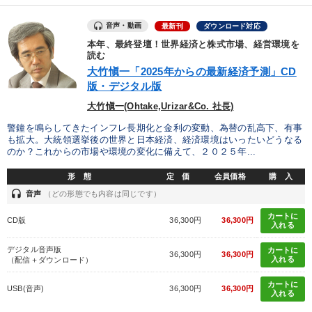
音声・動画
最新刊
ダウンロード対応
本年、最終登壇！世界経済と株式市場、経営環境を
読む
大竹愼一「2025年からの最新経済予測」CD
版・デジタル版
大竹愼一(Ohtake,Urizar&Co. 社長)
警鐘を鳴らしてきたインフレ長期化と金利の変動、為替の乱高下、有事
も拡大。大統領選挙後の世界と日本経済、経済環境はいったいどうなる
のか？これからの市場や環境の変化に備えて、２０２５年...
形 態
定 価
会員価格
購 入
headset
音声
（どの形態でも内容は同じです）
カートに
CD版
36,300円
36,300円
入れる
デジタル音声版
カートに
36,300円
36,300円
入れる
（配信＋ダウンロード）
カートに
USB(音声)
36,300円
36,300円
入れる