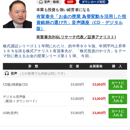
目的別
音声・動画
好評
ダウンロード対応
本業も投資も強い経営者になる
有賀泰夫「お金の授業 為替変動を活用した投
組織を強化したい
リーダーの魅力向上
資銘柄の選び方」音声講座（CD・デジタル
版）
社員研修を行いたい
財務・数字力の向上
有賀泰夫(H&Lリサーチ代表／証券アナリスト)
販売力を強化したい
発想力を磨きたい
株式講話シリーズ１１年間にわたり、的中率８０％強、年間平均上昇率
１６％を誇る株式アナリスト有賀泰夫が、「株式投資のやり方」をテー
マ別に教えるお金の授業シリーズ第１１弾。 今回...
キーワード
形 態
定 価
会員価格
購 入
headset
音声
（どの形態でも内容は同じです）
地方企業の勝ち方
多角化・新規事業
思考法
カートに
CD版(簡易版CD)
33,000円
33,000円
入れる
運勢・先見
コミュニケーション
繁盛
デジタル音声版
カートに
33,000円
33,000円
入れる
（配信＋ダウンロード）
※「更新」を押すと「カテゴリー」「目的別」「キーワード」を更新いただけます。
カートに
USB(音声)
33,000円
33,000円
入れる
タグから探す
local_offer
refresh
更新する