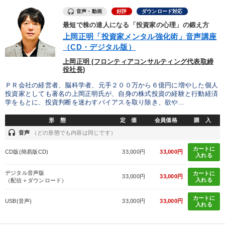
音声・動画
好評
ダウンロード対応
最短で株の達人になる「投資家の心理」の鍛え方
上岡正明「投資家メンタル強化術」音声講座
（CD・デジタル版）
上岡正明 (フロンティアコンサルティング代表取締
役社長)
ＰＲ会社の経営者、脳科学者、元手２００万から６億円に増やした個人
投資家としても著名の上岡正明氏が、自身の株式投資の経験と行動経済
学をもとに、投資判断を迷わすバイアスを取り除き、欲や...
形 態
定 価
会員価格
購 入
headset
音声
（どの形態でも内容は同じです）
カートに
CD版(簡易版CD)
33,000円
33,000円
入れる
デジタル音声版
カートに
33,000円
33,000円
入れる
（配信＋ダウンロード）
カートに
USB(音声)
33,000円
33,000円
入れる