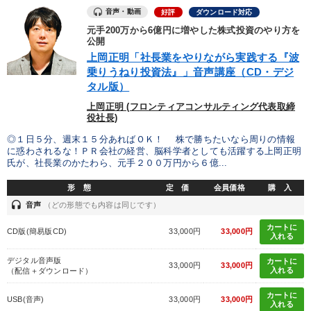
音声・動画
好評
ダウンロード対応
元手200万から6億円に増やした株式投資のやり方を
公開
上岡正明「社長業をやりながら実践する『波
乗りうねり投資法』」音声講座（CD・デジ
タル版）
上岡正明 (フロンティアコンサルティング代表取締
役社長)
◎１日５分、週末１５分あればＯＫ！ 株で勝ちたいなら周りの情報
に惑わされるな！ＰＲ会社の経営、脳科学者としても活躍する上岡正明
氏が、社長業のかたわら、元手２００万円から６億...
形 態
定 価
会員価格
購 入
headset
音声
（どの形態でも内容は同じです）
カートに
CD版(簡易版CD)
33,000円
33,000円
入れる
デジタル音声版
カートに
33,000円
33,000円
入れる
（配信＋ダウンロード）
カートに
USB(音声)
33,000円
33,000円
入れる