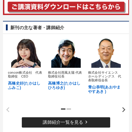
新刊の主な著者・講師紹介
concon株式会社 代表
株式会社雨風太陽 代表
株式会社サイエンス
髙
取締役 CEO
取締役社長
ホールディングス 代
村
表取締役会長
髙橋史好(たかはし
高橋博之(たかはし
し
青山恭明(あおやま
ふみこ)
ひろゆき)
やすあき )
keyboard_arrow_right
講師紹介一覧を見る