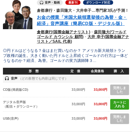
音声・動画
最新刊
ダウンロード対応
倉都康行・森田隆大・大井幸子…専門家3氏が予測！
お金の授業「米国大統領選挙後の為替・金・
経済」音声講座（簡易CD版・デジタル版）
倉都康行(国際金融アナリスト)
・
森田隆大(ワールド
ゴールド カウンシル 顧問)
・
大井 幸子(国際金融アナ
リスト／SAIL 代表)
◎円ドルはどうなる？金はまだ買いなのか？ アメリカ新大統領トラン
プ政権の誕生。大きく動いた円ドルと上昇続くゴールドの行方は一体ど
うなるのか？経済、為替。ゴールドの実力講師陣３...
形 態
定 価
会員価格
購 入
headset
音声
（どの形態でも内容は同じです）
完売しま
CD版(簡易版CD)
33,000円
33,000円
した
デジタル音声版
カートに
33,000円
33,000円
入れる
（配信＋ダウンロード）
完売しま
USB(音声)
33,000円
33,000円
した