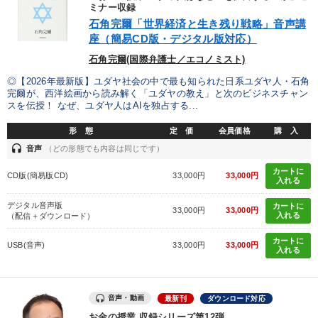
優秀各社の智恵と戦略
事業家のロマンと経営
ミナー収録
石角完爾「世界経済と生き残り戦略」音声講
座（簡易CD版・デジタル版対応）
若手異才経営者の発想
専門家のアドバイス
石角完爾(国際弁護士／エコノミスト)
リーダーの器量を学ぶ
◎【2026年最新版】ユダヤ社会の中で最も知られた日系ユダヤ人・石角
完爾が、西洋絵画から読み解く「ユダヤの教え」と次のビジネスチャン
スを伝授！ なぜ、ユダヤ人はAIを独占する...
テーマ
形 態
定 価
会員価格
購 入
headset
音声
（どの形態でも内容は同じです）
企業戦略に学ぶ
改善・生産性向上
「儲けの本質」を突く
カートに
CD版(簡易版CD)
33,000円
33,000円
入れる
《強い財務を実践する経営者》講話４選
【6月】音声・映像
デジタル音声版
カートに
33,000円
33,000円
「利上げ時代の最新・銀行対策」＋「不動産市況予測」＋「市場
入れる
（配信＋ダウンロード）
予測と株式投資」最新刊
カートに
USB(音声)
33,000円
33,000円
入れる
業種
音声・動画
最新刊
ダウンロード対応
製造業
卸売・小売・飲食業
建設・不動産業
お金の授業 収録シリーズ第12弾