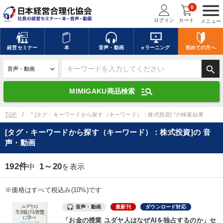
menu
0
ログイン
カート
メニュー
キーワードを入力して探す
edit
経営
セミナー
本
音声・動画
eラーニング
初めての方
へ
search
デジタル版対応のみ検索結果に表示する
manage_search
MIMIGAKU商品検索
search
上記の条件で検索
TOP
" [タグ・キーワードから探す（キーワード）：株式投資] "の検索結果
[タグ・キーワードから探す（キーワード）：株式投資]の 音
声・動画
講演収録物を探す
mic
refresh
更新する
192件
1～20
中
を表示
全国経営者セミナー講演収録物（全1315タイトル）からお探しいただけ
ます
※価格はすべて税込み(10%)です
カテゴリー
音声・動画
最新刊
ダウンロード対応
「お金の授業 ユダヤ人はなぜAIを独占するのか」セ