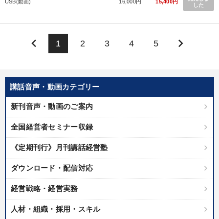
USB(動画)
16,000円
15,400円
した
keyboard_arrow_left
keyboard_arrow_right
1
2
3
4
5
講話音声・動画カテゴリー
新刊音声・動画のご案内
全国経営者セミナー収録
《定期刊行》月刊講話経営塾
ダウンロード・配信対応
経営戦略・経営実務
人材・組織・採用・スキル