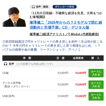
音声・動画
ダウンロード対応
〈11月21日収録〉不確実な経済を先見、大局をつか
む速報講話
塚澤健二「2025年からの T２モデルで読む経
済動向と市場予測」CD・デジタル版
塚澤健二(経済アナリスト／T-Model.i代表取締役)
◎前回収録講話で円キャリトレードの巻き戻しを的中！次は何が起こる
のか？ 今年の円キャリトレードの巻き戻しと戻り相場をはじめ、ＩＴ
バブルの崩壊や金の暴騰、リーマンショック、アベノミ...
形 態
定 価
会員価格
購 入
headset
音声
（どの形態でも内容は同じです）
カートに
CD版
33,000円
33,000円
入れる
デジタル音声版
カートに
33,000円
33,000円
入れる
（配信＋ダウンロード）
カートに
USB(音声)
33,000円
33,000円
入れる