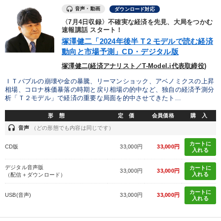
音声・動画
ダウンロード対応
〈7月4日収録〉不確実な経済を先見、大局をつかむ
速報講話 スタート！
塚澤健二「2024年後半 T２モデルで読む経済
動向と市場予測」CD・デジタル版
塚澤健二(経済アナリスト／T-Model.i代表取締役)
ＩＴバブルの崩壊や金の暴騰、リーマンショック、アベノミクスの上昇
相場、コロナ株価暴落の時期と戻り相場の的中など、独自の経済予測分
析「Ｔ２モデル」で経済の重要な局面を的中させてきたト...
形 態
定 価
会員価格
購 入
headset
音声
（どの形態でも内容は同じです）
カートに
CD版
33,000円
33,000円
入れる
デジタル音声版
カートに
33,000円
33,000円
入れる
（配信＋ダウンロード）
カートに
USB(音声)
33,000円
33,000円
入れる