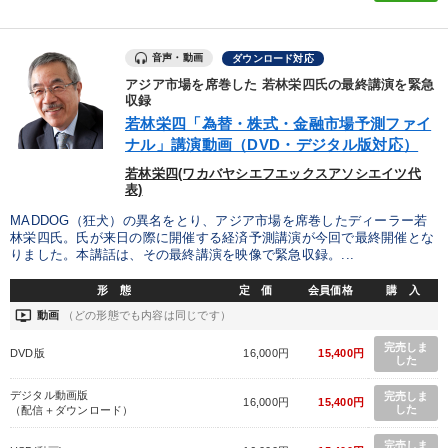
音声・動画
ダウンロード対応
アジア市場を席巻した 若林栄四氏の最終講演を緊急
収録
若林栄四「為替・株式・金融市場予測ファイ
ナル」講演動画（DVD・デジタル版対応）
若林栄四(ワカバヤシエフエックスアソシエイツ代
表)
MADDOG（狂犬）の異名をとり、アジア市場を席巻したディーラー若
林栄四氏。氏が来日の際に開催する経済予測講演が今回で最終開催とな
りました。本講話は、その最終講演を映像で緊急収録。...
形 態
定 価
会員価格
購 入
ondemand_video
動画
（どの形態でも内容は同じです）
完売しま
DVD版
16,000円
15,400円
した
デジタル動画版
完売しま
16,000円
15,400円
した
（配信＋ダウンロード）
完売しま