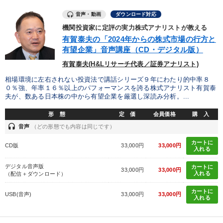
音声・動画
ダウンロード対応
機関投資家に定評の実力株式アナリストが教える
有賀泰夫の「2024年からの株式市場の行方と
有望企業」音声講座（CD・デジタル版）
有賀泰夫(H&Lリサーチ代表／証券アナリスト)
相場環境に左右されない投資法で講話シリーズ９年にわたり的中率８
０％強、年率１６％以上のパフォーマンスを誇る株式アナリスト有賀泰
夫が、数ある日本株の中から有望企業を厳選し深読み分析。...
形 態
定 価
会員価格
購 入
headset
音声
（どの形態でも内容は同じです）
カートに
CD版
33,000円
33,000円
入れる
デジタル音声版
カートに
33,000円
33,000円
入れる
（配信＋ダウンロード）
カートに
USB(音声)
33,000円
33,000円
入れる