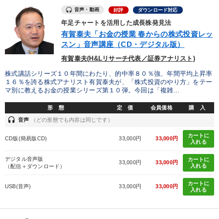
音声・動画
好評
ダウンロード対応
年足チャートを活用した成長株発見法
有賀泰夫「お金の授業 春からの株式投資レッ
スン」音声講座（CD・デジタル版）
有賀泰夫(H&Lリサーチ代表／証券アナリスト)
株式講話シリーズ１０年間にわたり、的中率８０％強、年間平均上昇率
１６％を誇る株式アナリスト有賀泰夫が、「株式投資のやり方」をテー
マ別に教えるお金の授業シリーズ第１０弾。今回は「複雑...
形 態
定 価
会員価格
購 入
headset
音声
（どの形態でも内容は同じです）
カートに
CD版(簡易版CD)
33,000円
33,000円
入れる
デジタル音声版
カートに
33,000円
33,000円
入れる
（配信＋ダウンロード）
カートに
USB(音声)
33,000円
33,000円
入れる