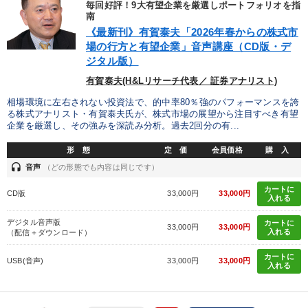
全国経営者セミナー収録〈売れ筋・人気ランキング〉＆新刊・好
毎回好評！9大有望企業を厳選しポートフォリオを指
評講話
南
《最新刊》有賀泰夫「2026年春からの株式市
会社のパフォーマンスを高める講話
後継社長・アトツギ
場の行方と有望企業」音声講座（CD版・デ
ジタル版）
仕事のスキルと人間力を高める知恵を身につける
有賀泰夫(H&Lリサーチ代表／ 証券アナリスト)
2026年夏季全国経営者セミナー収録講演ＣＤ・講演ＤＶＤ・デジ
相場環境に左右されない投資法で、的中率80％強のパフォーマンスを誇
タル版（音声／動画ストリーミング・ダウンロード）
る株式アナリスト・有賀泰夫氏が、株式市場の展望から注目すべき有望
企業を厳選し、その強みを深読み分析。過去2回分の有...
改善・生産性向上
企業戦略に学ぶ
形 態
定 価
会員価格
購 入
2025年夏季全国経営者セミナー収録講演ＣＤ・講演ＤＶＤ・デジ
headset
音声
（どの形態でも内容は同じです）
タル版（音声／動画ストリーミング・ダウンロード）
カートに
CD版
33,000円
33,000円
入れる
2025年春季全国経営者セミナー収録講演ＣＤ・講演ＤＶＤ・デジ
タル版（音声／動画ストリーミング・ダウンロード）
デジタル音声版
カートに
33,000円
33,000円
入れる
（配信＋ダウンロード）
《強い財務を実践する経営者》講話４選
【1月】音声・映像
カートに
USB(音声)
33,000円
33,000円
入れる
経営戦略・経営実務