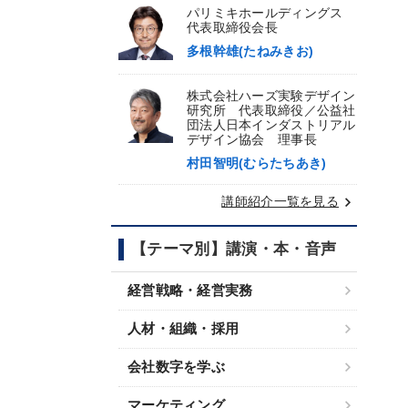
パリミキホールディングス
代表取締役会長
多根幹雄(たねみきお)
株式会社ハーズ実験デザイン
研究所 代表取締役／公益社
団法人日本インダストリアル
デザイン協会 理事長
村田智明(むらたちあき)
keyboard_arrow_right
講師紹介一覧を見る
【テーマ別】講演・本・音声
経営戦略・経営実務
人材・組織・採用
会社数字を学ぶ
マーケティング