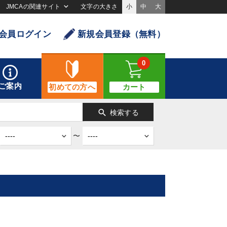
JMCAの関連サイト
文字の大きさ
小
中
大
会員ログイン
新規会員登録（無料）
0
ご案内
初めての方へ
カート
search
検索する
〜