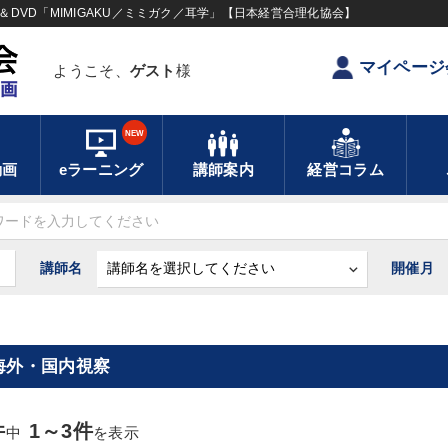
DVD「MIMIGAKU／ミミガク／耳学」【日本経営合理化協会】
マイページ
ようこそ、
ゲスト
様
NEW
動画
eラーニング
講師案内
経営コラム
講師名
開催月
海外・国内視察
件
1～3件
中
を表示