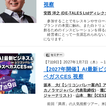
視察
安西 洋之 (DE-TALES Ltdディレク
参加することでモレスキンやサロー
ブランドの本質に触れ、また白トリュ
創るためのインスピレーションを得る
経営者にとって一生涯忘れられない、
になります。
セミナー
【7泊9日】2027年1月7日（木）～
【2027年開催】AI最新
ベガスCES 視察
坂本 大(【シリコンバレー案内】ア
カノラマジャパン 代表取締役)
・
瀧
ジャーナリスト)
・
山本 敦(【CE
前回「満席」の人気視察ツアー。米