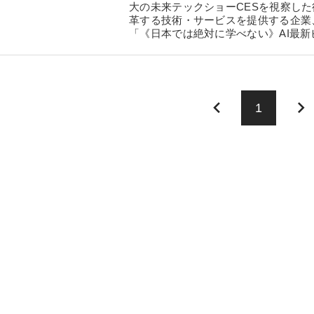
大の未来テックショーCESを視察した
革する技術・サービスを提供する企業
「《日本では絶対に学べない》AI最
keyboard_arrow_left
keyboard_arrow_right
1