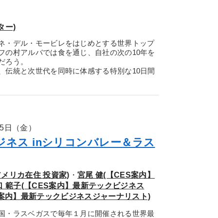
ター)
ネ・デル・モービレをはじめとする世界トップ
フの村アルバでは食を通じ、自社の次の10年を
だろう。
伝統と次世代を同時に体感する特別な10日間
15日（金）
ビジネス inシリコンバレー＆ラス
メリカ在住 投資家)
・
宮尾 健(【CES案内】
口 範子(【CES案内】最新テックビジネス
S案内】最新テックビジネスジャーナリスト)
国・ラスベガスで毎年１月に開催される世界最