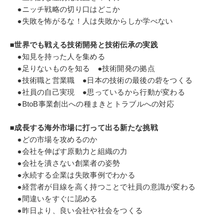
●ニッチ戦略の切り口はどこか
●失敗を怖がるな！人は失敗からしか学べない
■世界でも戦える技術開発と技術伝承の実践
●知見を持った人を集める
●足りないものを知る ●技術開発の拠点
●技術職と営業職 ●日本の技術の最後の砦をつくる
●社員の自己実現 ●思っているから行動が変わる
●BtoB事業創出への種まきとトラブルへの対応
■成長する海外市場に打って出る新たな挑戦
●どの市場を攻めるのか
●会社を伸ばす原動力と組織の力
●会社を潰さない創業者の姿勢
●永続する企業は失敗事例でわかる
●経営者が目線を高く持つことで社員の意識が変わる
●間違いをすぐに認める
●昨日より、良い会社や社会をつくる