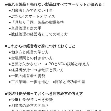
■売れる製品と売れない製品はすべてマーケットが決める！
●創業者しかできない仕事
●Z世代とスマートオフィス
●「見切り千両」製品の撤退基準
●単品管理と次の手
●数値管理の経営者としての考え方
■これからの経営者が身につけておくこと
●働き方と経営の学び方
●金融機関との付き合い方
●恩義は欠かさない ●IPOとVCの誤解と考え方
●経営者が持つべき覚悟と戦い方
●一流の経営者の姿勢
●百尺竿頭に一歩を進む ●阿呆と成功者の差
■後継社長が知っておくべき同族経営の考え方
●後継社長が持つべき姿勢
●創業者の経営の面白さ