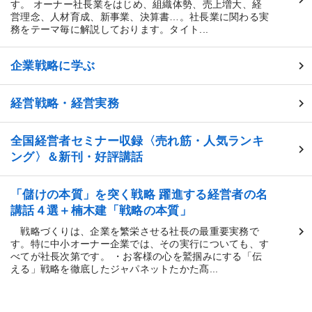
す。 オーナー社長業をはじめ、組織体勢、売上増大、経
営理念、人材育成、新事業、決算書…。社長業に関わる実
務をテーマ毎に解説しております。タイト...
企業戦略に学ぶ
経営戦略・経営実務
全国経営者セミナー収録〈売れ筋・人気ランキ
ング〉＆新刊・好評講話
「儲けの本質」を突く戦略 躍進する経営者の名
講話４選＋楠木建「戦略の本質」
戦略づくりは、企業を繁栄させる社長の最重要実務で
す。特に中小オーナー企業では、その実行についても、す
「一代で1000億企業を築く成長と実践の経営」
べてが社長次第です。 ・お客様の心を鷲掴みにする「伝
1,650円〜
える」戦略を徹底したジャパネットたかた髙...
keyboard_arrow_up
商品選択