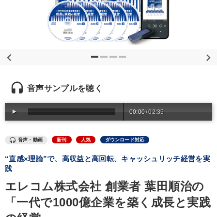
優秀各社の智恵と戦略
事業家のロマンと経営
若手異才経営者の発想
専門家のアドバイス
リーダーの器量を学ぶ
テーマ
headset
音声サンプルを聴く
【4月】音声・映像
マーケティング
資産戦略
00:00
/
02:35
【5月】音声・映像
組織・採用・スキル
音声・動画
新刊
人気
ダウンロード対応
最新刊・戦略参謀ChatGPT実戦法と中小企業のDXと講話ご案内
“直感×理論”で、高収益と高回転、キャッシュリッチ経営を実
践
業種
エレコム株式会社 創業者 葉田順治の
「一代で1000億企業を築く成長と実践
製造業
卸売・小売・飲食業
建設・不動産業