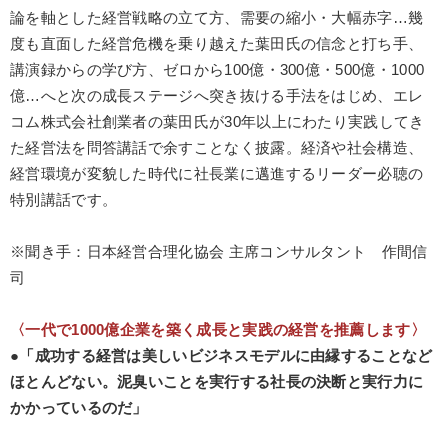
論を軸とした経営戦略の立て方、需要の縮小・大幅赤字…幾
経営リーダーの考え方と戦略を学ぶ
度も直面した経営危機を乗り越えた葉田氏の信念と打ち手、
講演録からの学び方、ゼロから100億・300億・500億・1000
オーナー社長の「現場力の経営」＋現場の「儲ける力」をさらに
高める教材２選
億…へと次の成長ステージへ突き抜ける手法をはじめ、エレ
コム株式会社創業者の葉田氏が30年以上にわたり実践してき
仕事のスキルと人間力を高める知恵を身につける
た経営法を問答講話で余すことなく披露。経済や社会構造、
経営環境が変貌した時代に社長業に邁進するリーダー必聴の
井上和弘の財務力UP
特別講話です。
2025年春季全国経営者セミナー収録講演ＣＤ・講演ＤＶＤ・デジ
タル版（音声／動画ストリーミング・ダウンロード）
※聞き手：日本経営合理化協会 主席コンサルタント 作間信
組織と人を動かすマネジメント力を磨く
マーケティング
司
【最新刊】精神科医・和田秀樹の「老いない力」＋健康な社長と
会社をつくる厳選講話
〈一代で1000億企業を築く成長と実践の経営を推薦します〉
●「成功する経営は美しいビジネスモデルに由縁することなど
会社のパフォーマンスを高める講話
ほとんどない。泥臭いことを実行する社長の決断と実行力に
かかっているのだ」
【2026年7月】音声・映像ご案内商品
【5月】音声・映像