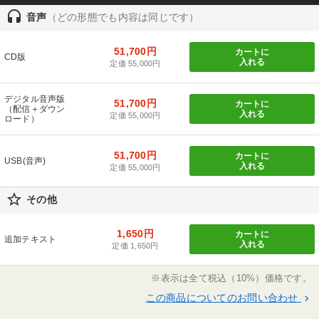
headset
音声
（どの形態でも内容は同じです）
51,700円
カートに
CD版
入れる
定価 55,000円
デジタル音声版
51,700円
カートに
（配信＋ダウン
入れる
定価 55,000円
ロード）
51,700円
カートに
USB(音声)
入れる
定価 55,000円
star_border
その他
1,650円
カートに
追加テキスト
入れる
定価 1,650円
※表示は全て税込（10%）価格です。
この商品についてのお問い合わせ
keyboard_arrow_right