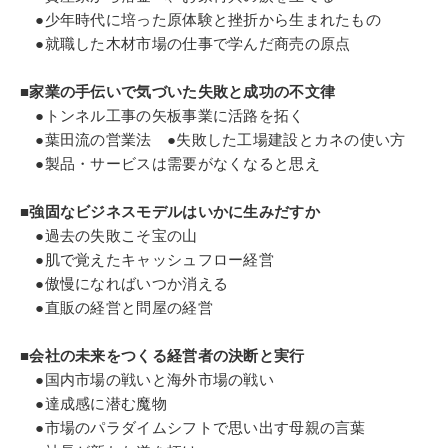
●少年時代に培った原体験と挫折から生まれたもの
●就職した木材市場の仕事で学んだ商売の原点
■家業の手伝いで気づいた失敗と成功の不文律
●トンネル工事の矢板事業に活路を拓く
●葉田流の営業法 ●失敗した工場建設とカネの使い方
●製品・サービスは需要がなくなると思え
■強固なビジネスモデルはいかに生みだすか
●過去の失敗こそ宝の山
●肌で覚えたキャッシュフロー経営
●傲慢になればいつか消える
●直販の経営と問屋の経営
■会社の未来をつくる経営者の決断と実行
●国内市場の戦いと海外市場の戦い
●達成感に潜む魔物
●市場のパラダイムシフトで思い出す母親の言葉