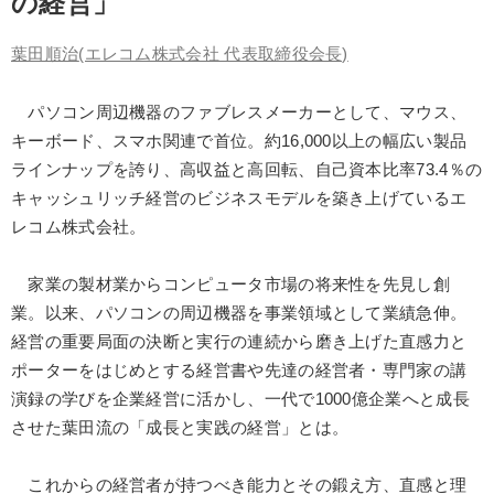
の経営」
IT・サービス・金融業
コンサルタント
専門家
葉田順治
(エレコム株式会社 代表取締役会長)
キーワード
パソコン周辺機器のファブレスメーカーとして、マウス、
キーボード、スマホ関連で首位。約16,000以上の幅広い製品
M&A
金融
不動産投資
通信販売
企業成長
ラインナップを誇り、高収益と高回転、自己資本比率73.4％の
会社数字を学ぶ
キャッシュリッチ経営のビジネスモデルを築き上げているエ
レコム株式会社。
※「更新」を押すと「テーマ」「キーワード」を更新いただけます。
家業の製材業からコンピュータ市場の将来性を先見し創
経営音声・動画を探す
ondemand_video
業。以来、パソコンの周辺機器を事業領域として業績急伸。
refresh
更新する
経営の重要局面の決断と実行の連続から磨き上げた直感力と
全国経営者セミナー収録物以外の経営教材（全762タイトル）からお探
ポーターをはじめとする経営書や先達の経営者・専門家の講
しいただけます
演録の学びを企業経営に活かし、一代で1000億企業へと成長
カテゴリー
させた葉田流の「成長と実践の経営」とは。
これからの経営者が持つべき能力とその鍛え方、直感と理
社員が自律的に動き出す組織づくり