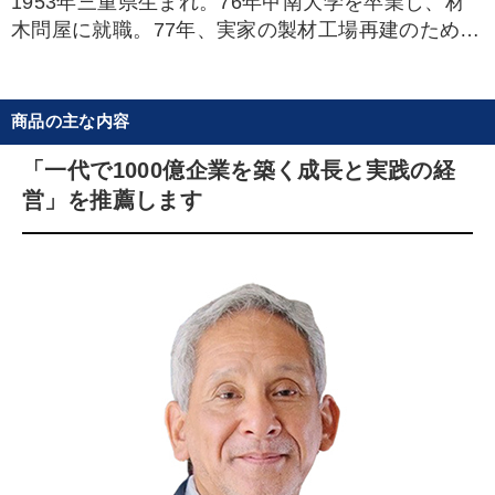
1953年三重県生まれ。76年甲南大学を卒業し、材
木問屋に就職。77年、実家の製材工場再建のため熊
野市に戻る。86年エレコムを創業。94年に代表取締
役社長に就任。世界的な経営書を読むことや著名な
経営者の講演を聴くことを習慣としており、現在も
商品の主な内容
最新の経営学を学び続けている。2006年にジャス
ダック、13年には東証一部（現・東証プライム）に
「一代で1000億企業を築く成長と実践の経
上場。パソコンブームの到来とともに企業規模を拡
営」を推薦します
大。その後、スマートフォン関連にも進出。数多く
のIT機器関連製品を手がけている。現在ではデジタ
ル分野にとどまらず、ヘルスケア・医療・放送・社
会インフラといったさまざまな分野に進出するなど
BtoB事業領域をビジネスチャンスととらえ、挑戦を
続けている。また、社会活動として公益財団法人葉
田財団を設立。子どもたちの健全な育成に寄与する
助成事業を推進。