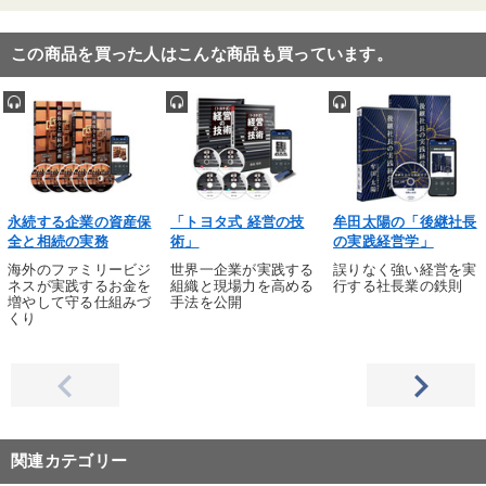
この商品を買った人はこんな商品も買っています。
永続する企業の資産保
「トヨタ式 経営の技
牟田太陽の「後継社長
全と相続の実務
術」
の実践経営学」
海外のファミリービジ
世界一企業が実践する
誤りなく強い経営を実
ネスが実践するお金を
組織と現場力を高める
行する社長業の鉄則
増やして守る仕組みづ
手法を公開
くり
関連カテゴリー