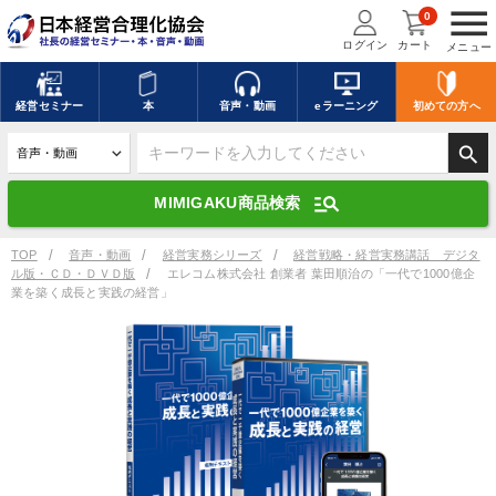
menu
0
ログイン
カート
メニュー
キーワードを入力して探す
edit
経営
セミナー
本
音声・動画
eラーニング
初めての方
へ
search
デジタル版対応のみ検索結果に表示する
manage_search
MIMIGAKU商品検索
search
上記の条件で検索
TOP
音声・動画
経営実務シリーズ
経営戦略・経営実務講話 デジタ
ル版・ＣＤ・ＤＶＤ版
エレコム株式会社 創業者 葉田順治の「一代で1000億企
業を築く成長と実践の経営」
講演収録物を探す
mic
refresh
更新する
全国経営者セミナー講演収録物（全1315タイトル）からお探しいただけ
ます
カテゴリー