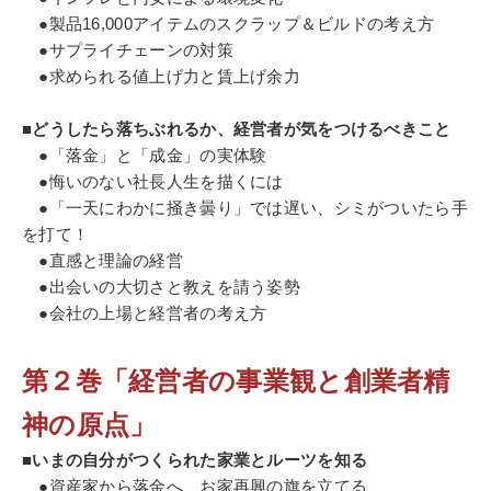
●製品16,000アイテムのスクラップ＆ビルドの考え方
●サプライチェーンの対策
●求められる値上げ力と賃上げ余力
■どうしたら落ちぶれるか、経営者が気をつけるべきこと
●「落金」と「成金」の実体験
●悔いのない社長人生を描くには
●「一天にわかに掻き曇り」では遅い、シミがついたら手
を打て！
●直感と理論の経営
●出会いの大切さと教えを請う姿勢
●会社の上場と経営者の考え方
第２巻「経営者の事業観と創業者精
神の原点」
■いまの自分がつくられた家業とルーツを知る
●資産家から落金へ、お家再興の旗を立てる