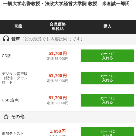
一橋大学名誉教授・法政大学経営大学院 教授 米倉誠一郎氏
目的別
会員価格
パフォーマンス向上
経営体系を学びたい
形態
購入
※税込
headset
財務・数字力の向上
経営を改善したい
音声
（どの形態でも内容は同じです）
財務・数字力の向上
リーダーの魅力向上
51,700円
カートに
CD版
入れる
定価 55,000円
キーワード
デジタル音声版
51,700円
カートに
（配信＋ダウン
入れる
定価 55,000円
ロード）
会社を守る
イノベーション
営業
人事戦略
51,700円
カートに
相続・事業承継
資産運用
USB(音声)
入れる
定価 55,000円
star_border
その他
※「更新」を押すと「カテゴリー」「目的別」「キーワード」を更新いただけます。
1,650円
カートに
タグから探す
local_offer
refresh
追加テキスト
更新する
入れる