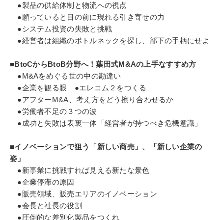
●製品の供給体制と物流への視点
●願っていると目の前に現れる引き寄せの力
●システム投資の失敗と挑戦
●経営者は組織のボトルネックを探し、部下の手柄にせよ
■BtoCからBtoB分野へ！葉田式M&Aの上手なすすめ方
●M&Aをめぐる世の中の勘違い
●企業を観る眼 ●エレコム２をつくる
●アフターM&A、考え方をどう擦り合わせるか
●労働者不足の３つの波
●成功と失敗は表裏一体「経営者が持つべき危機意識」
■イノベーションで狙う「新しい商売」、「新しい企業の
姿」
●新事業に挑戦すれば見える新たな景色
●企業停滞の原因
●販売領域、販売エリアのイノベーション
●会長と社長の役割
●圧倒的な差別化製品をつくれ