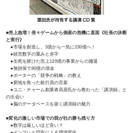
■売上急増！倍々ゲームから倒産の危機に直面《社長の決断
と実行》
●市場を創造し、3億から一気に230億へ！
●経営数字の重みと赤字
●生死を賭けた売上120億の事業からの撤退
●無担保で80億の借金
●ポーターの「競争の戦略」の教え
●窮地を救った銀行員の言葉
●ユニ・チャーム創業者高原氏から教わった「講演録」と
の出会い
●脳のデータベースを築く講演録の魅力
■変化の激しい市場での我が社の勝ち残り方
●数字は厳しいほど良い？
●インフレと円安による環境変化