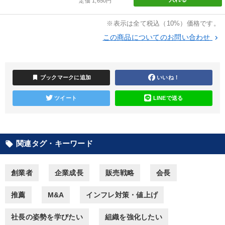
定価 1,650円
すべての音声・動画（全2077タイトル）からお探しいただけます
※表示は全て税込（10%）価格です。
この商品についてのお問い合わせ
タグ・キーワード
keyboard_arrow_right
仕事術・ビジネスハック
モチベーション
広報・PR
bookmark
ブックマークに追加
いいね！
人事戦略
トレンド
SNS活用
イノベーション
ツイート
LINEで送る
労務問題・人事対策
企業再建
地方企業の勝ち方
生産性向上
松下幸之助
伝統・文化
関連タグ・キーワード
local_offer
コミュニケーション
思考法
多様性・ダイバーシティ
創業者
企業成長
販売戦略
会長
一流人
資産運用
スポーツ関係
井上和弘
推薦
M&A
インフレ対策・値上げ
IT・デジタル活用
企業成長
健康・ウェルビーイング
社長の姿勢を学びたい
組織を強化したい
運勢・先見