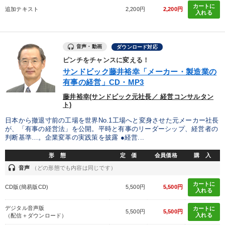
カートに
追加テキスト
2,200円
2,200円
入れる
資産戦略
数字・税務・決算書
組織と人を動かすマネジメント力を磨く
大竹愼一書籍
音声・動画
ダウンロード対応
全国経営者セミナー収録〈売れ筋・人気〉音声＆動画20選
ピンチをチャンスに変える！
サンドビック藤井裕幸「メーカー・製造業の
仕事のスキルと人間力を高める知恵を身につける
有事の経営」CD・MP3
藤井裕幸(サンドビック元社長／ 経営コンサルタン
【3月】音声・映像
ト)
日本から撤退寸前の工場を世界No.1工場へと変身させた元メーカー社長
「利上げ時代の最新・銀行対策」＋「不動産市況予測」＋「市場
が、「有事の経営法」を公開。平時と有事のリーダーシップ、経営者の
予測と株式投資」最新刊
判断基準…。企業変革の実践策を披露 ●経営...
経済・景気・相場予測
形 態
定 価
会員価格
購 入
headset
音声
（どの形態でも内容は同じです）
全国経営者セミナー収録〈売れ筋・人気ランキング〉＆新刊・好
評講話
カートに
CD版(簡易版CD)
5,500円
5,500円
入れる
改善・生産性向上
147回春季大会
デジタル音声版
カートに
5,500円
5,500円
入れる
（配信＋ダウンロード）