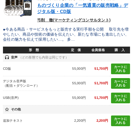
優秀各社の智恵と戦略
事業家のロマンと経営
ものづくり企業の「一気通貫の販売戦略」デ
ジタル版・CD版
若手異才経営者の発想
専門家のアドバイス
弓削 徹(マーケティングコンサルタント)
リーダーの器量を学ぶ
●今ある商品・サービスをもっと販売する実行手順を公開 取引先を増
やしたい、商品や技術の価値を伝えたい、新たな市場にも進出したい、
会社の魅力を伝えて採用したい…。 多...
テーマ
形 態
定 価
会員価格
購 入
headset
音声
（どの形態でも内容は同じです）
「儲けの本質」を突く
数字・税務・決算書
カートに
CD版
55,000円
51,700円
入れる
組織と人を動かすマネジメント力を磨く
音声と動画で学ぶ
デジタル音声版
カートに
55,000円
51,700円
入れる
（配信＋ダウンロード）
経営者のための《音声・動画で学ぶ》講演シリーズ
カートに
USB(音声)
55,000円
51,700円
入れる
井上和弘の財務力UP
star_border
その他
カートに
業種
追加テキスト
2,200円
2,200円
入れる