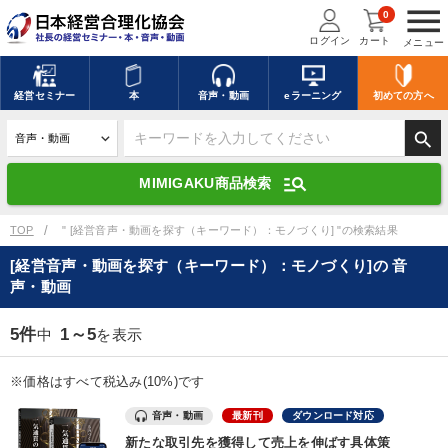
menu
0
ログイン
カート
メニュー
キーワードを入力して探す
edit
経営
セミナー
本
音声・動画
eラーニング
初めての方
へ
search
デジタル版対応のみ検索結果に表示する
manage_search
MIMIGAKU商品検索
search
上記の条件で検索
TOP
" [経営音声・動画を探す（キーワード）：モノづくり] "の検索結果
[経営音声・動画を探す（キーワード）：モノづくり]の 音
声・動画
講演収録物を探す
mic
refresh
更新する
5件
1～5
中
を表示
全国経営者セミナー講演収録物（全1315タイトル）からお探しいただけ
ます
※価格はすべて税込み(10%)です
カテゴリー
音声・動画
最新刊
ダウンロード対応
新たな取引先を獲得して売上を伸ばす具体策