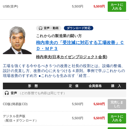
目的別
カートに
USB(音声)
5,500円
5,500円
入れる
社員研修を行いたい
財務・数字力の向上
音声・動画
ダウンロード対応
パフォーマンス向上
社長の姿勢を学びたい
これからの製造業の闘い方
柿内幸夫の「受注減に対応する工場改善」Ｃ
発想力を磨きたい
新事業・新商品づくり
Ｄ・ＭＰ３
柿内幸夫(日本カイゼンプロジェクト会長)
キーワード
工場を強くする今やるべき５つの改善と社長の役割とは。設備の整備、
設計の見直し方、改善の心に火をつける４原則。事例で学ぶこれからの
現場改善のすすめ方 ●これからを生み出す「経営...
FCビジネス
マーケティング
上場企業
形 態
定 価
会員価格
購 入
健康・ウェルビーイング
一流人
商品開発
headset
音声
（どの形態でも内容は同じです）
完売しま
CD版(簡易版CD)
5,500円
5,500円
した
※「更新」を押すと「カテゴリー」「目的別」「キーワード」を更新いただけます。
デジタル音声版
カートに
5,500円
5,500円
入れる
（配信＋ダウンロード）
タグから探す
local_offer
refresh
更新する