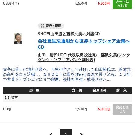
カートに
USB(音声)
5,500円
5,500円
すべての音声・動画（全2077タイトル）からお探しいただけます
入れる
タグ・キーワード
音声・動画
SHOEI山田勝と藤沢久美の対談CD
異発想
成功哲学
経営計画
節税
DX
会社更生法適用から世界トップシェア企業へ
CD
生き方の指針
企業再建
投資
スポーツ関連
山田 勝(SHOEI代表取締役社長)
・
藤沢久美(シンク
タンク・ソフィアバンク副代表)
理念・パーパス
後継者
デジタルマーケティング
赤字に苦しむ地方企業へ、再生担当として赴任した山田勝氏は、派遣元
の商社を自ら退職し、ＳＨＯＥＩに骨を埋める決意で乗り込み、１５年
聞き手・作間信司
会社を守る
仕事術・ビジネスハック
で世界トップシェアにまで躍進。会社を再生・成長させた...
M&A
採用
繁盛
話し方
お金の授業
早分かり
形 態
定 価
会員価格
購 入
headset
音声
営業
女性経営者
トレンド
完売しま
CD版
5,500円
5,500円
した
※「更新」を押すと「タグ・キーワード」を更新いただけます。
keyboard_arrow_left
keyboard_arrow_right
1