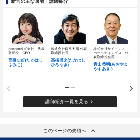
新刊の主な著者・講師紹介
concon株式会社 代表
株式会社雨風太陽 代表
株式会社サイエンス
髙
取締役 CEO
取締役社長
ホールディングス 代
村
表取締役会長
髙橋史好(たかはし
高橋博之(たかはし
し
青山恭明(あおやま
ふみこ)
ひろゆき)
やすあき )
keyboard_arrow_right
講師紹介一覧を見る
keyboard_arrow_up
このページの先頭へ