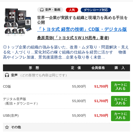
製造業
卸売・小売・飲食業
建設・不動産業
音声・動画
人気
ダウンロード対応
IT・サービス・金融業
コンサルタント
専門家
世界一企業が実践する組織と現場力を高める手法を
公開
「トヨタ式 経営の技術」CD版・デジタル版
キーワード
桑原晃弥(「トヨタ式５W１H思考」著者)
◎トップ企業の組織の強みを築いた、改善・ムダ取り・問題解決・見え
不動産
歴史に学ぶ
老舗企業
AI
心を磨く
る化・人づくり…変化対応の稼ぐ組織の仕組みを経営に活かす 物価
高やインフレ加速、景気後退懸念…企業を取り巻く未曾...
マーケティング
形 態
定 価
会員価格
購 入
headset
音声
（どの形態でも内容は同じです）
※「更新」を押すと「テーマ」「キーワード」を更新いただけます。
カートに
CD版
55,000円
51,700円
入れる
経営音声・動画を探す
ondemand_video
refresh
更新する
デジタル音声版
カートに
55,000円
51,700円
入れる
（配信＋ダウンロード）
全国経営者セミナー収録物以外の経営教材（全762タイトル）からお探
しいただけます
カートに
USB(音声)
55,000円
51,700円
入れる
カテゴリー
star_border
その他