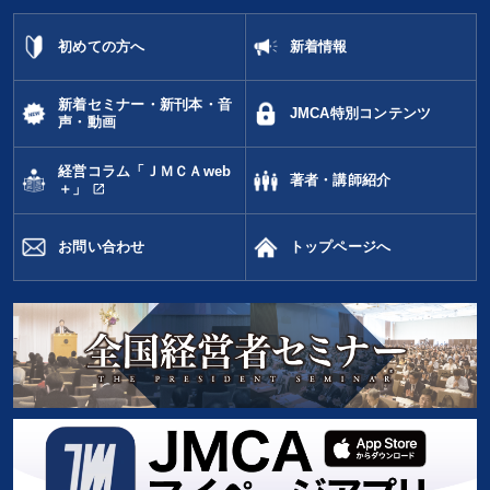
初めての方へ
新着情報
新着セミナー・新刊本・音
JMCA特別コンテンツ
声・動画
経営コラム「ＪＭＣＡweb
著者・講師紹介
open_in_new
＋」
お問い合わせ
トップページへ