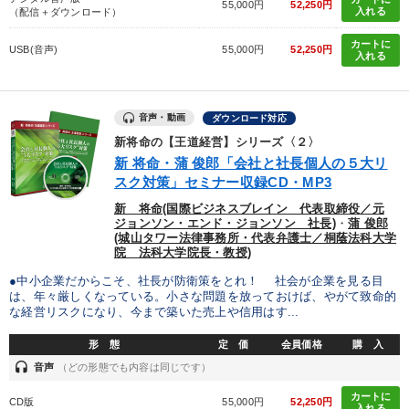
55,000円
52,250円
入れる
（配信＋ダウンロード）
カートに
USB(音声)
55,000円
52,250円
入れる
音声・動画
ダウンロード対応
新将命の【王道経営】シリーズ〈２〉
新 将命・蒲 俊郎「会社と社長個人の５大リ
スク対策」セミナー収録CD・MP3
新 将命(国際ビジネスブレイン 代表取締役／元
ジョンソン・エンド・ジョンソン 社長)
・
蒲 俊郎
(城山タワー法律事務所・代表弁護士／桐蔭法科大学
院 法科大学院長・教授)
●中小企業だからこそ、社長が防衛策をとれ！ 社会が企業を見る目
は、年々厳しくなっている。小さな問題を放っておけば、やがて致命的
な経営リスクになり、今まで築いた売上や信用はす...
形 態
定 価
会員価格
購 入
headset
音声
（どの形態でも内容は同じです）
カートに
CD版
55,000円
52,250円
入れる