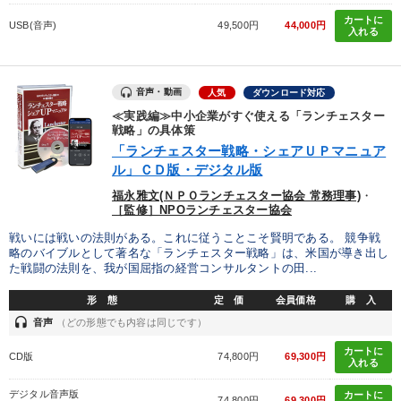
カートに
USB(音声)
49,500円
44,000円
入れる
音声・動画
人気
ダウンロード対応
≪実践編≫中小企業がすぐ使える「ランチェスター
戦略」の具体策
「ランチェスター戦略・シェアＵＰマニュア
ル」ＣＤ版・デジタル版
福永雅文(ＮＰＯランチェスター協会 常務理事)
・
［監修］NPOランチェスター協会
戦いには戦いの法則がある。これに従うことこそ賢明である。 競争戦
略のバイブルとして著名な「ランチェスター戦略」は、米国が導き出し
た戦闘の法則を、我が国屈指の経営コンサルタントの田...
形 態
定 価
会員価格
購 入
headset
音声
（どの形態でも内容は同じです）
カートに
CD版
74,800円
69,300円
入れる
デジタル音声版
カートに
74,800円
69,300円