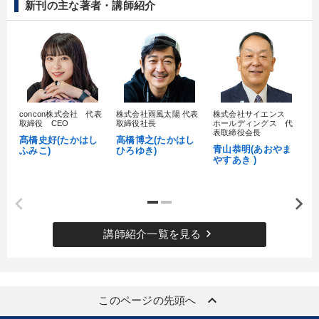
新刊の主な著者・講師紹介
concon株式会社 代表
株式会社雨風太陽 代表
株式会社サイエンス
髙
取締役 CEO
取締役社長
ホールディングス 代
村
表取締役会長
髙橋史好(たかはし
高橋博之(たかはし
し
青山恭明(あおやま
ふみこ)
ひろゆき)
やすあき )
keyboard_arrow_right
講師紹介一覧を見る
keyboard_arrow_up
このページの先頭へ