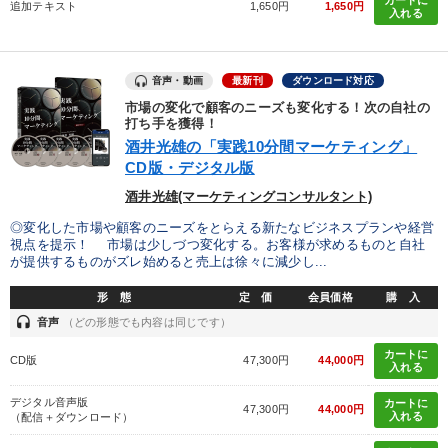
追加テキスト
1,650円
1,650円
入れる
音声・動画
最新刊
ダウンロード対応
市場の変化で顧客のニーズも変化する！次の自社の
打ち手を獲得！
酒井光雄の「実践10分間マーケティング」
CD版・デジタル版
酒井光雄(マーケティングコンサルタント)
◎変化した市場や顧客のニーズをとらえる新たなビジネスプランや経営
視点を提示！ 市場は少しづつ変化する。お客様が求めるものと自社
が提供するものがズレ始めると売上は徐々に減少し...
形 態
定 価
会員価格
購 入
headset
音声
（どの形態でも内容は同じです）
カートに
CD版
47,300円
44,000円
入れる
デジタル音声版
カートに
47,300円
44,000円
入れる
（配信＋ダウンロード）