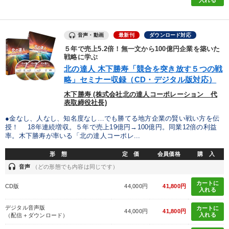
入れる
音声・動画
最新刊
ダウンロード対応
５年で売上5.2倍！無一文から100億円企業を築いた
戦略に学ぶ
北の達人 木下勝寿「競合を突き放す５つの戦
略」セミナー収録（CD・デジタル版対応）
木下勝寿 (株式会社北の達人コーポレーション 代
表取締役社長)
●金なし、人なし、知名度なし…でも勝てる地方企業の賢い戦い方を伝
授！ 18年連続増収。５年で売上19億円→100億円。同業12倍の利益
率。木下勝寿が率いる「北の達人コーポレ...
形 態
定 価
会員価格
購 入
headset
音声
（どの形態でも内容は同じです）
カートに
CD版
44,000円
41,800円
入れる
デジタル音声版
カートに
44,000円
41,800円
入れる
（配信＋ダウンロード）