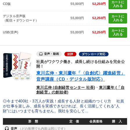
カートに
CD版
55,000円
52,250円
入れる
デジタル音声版
カートに
55,000円
52,250円
入れる
（配信＋ダウンロード）
カートに
USB(音声)
55,000円
52,250円
入れる
音声・動画
好評
ダウンロード対応
社員がワクワク働き、成長し続ける仕組みを完全公
開！
東川広伸・東川鷹年「〈自創式〉躍進経営」
音声講座（CD・デジタル版対応）
東川広伸 (自創経営センター 社長)
・
東川鷹年 (「自
創経営」の創始者)
◎今まで400社・3万人が実践！成長する人財と組織のつくり方 社員
が仕事を楽しみ、成長を実感できなければ、長く活躍してくれる“人
財”にはいつまでも育ちません。我社を安心して...
形 態
定 価
会員価格
購 入
headset
音声
（どの形態でも内容は同じです）