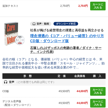
カートに
追加テキスト
2,750円
2,750円
入れる
音声・動画
ダウンロード対応
社長が掲げる経営理念の浸透と高収益を両立させる
理念浸透の《コア・バリュー経営》のやり方
CD版・ダウンロード版
石塚しのぶ(ザッポスの奇跡の著者／ダイナ・サー
チ、インク代表)
会社の核（コア）となる、価値観（バリュー）中心の経営とは 今、米
国で注目される優良中小・中堅企業群「スモール・ジャイアンツ」。効
率的な経営や規模拡大を追い求める米国企業の中で...
形 態
定 価
会員価格
購 入
headset
音声
（どの形態でも内容は同じです）
カートに
CD版
49,500円
44,000円
入れる
デジタル音声版
カートに
49,500円
44,000円
入れる
（配信＋ダウンロード）