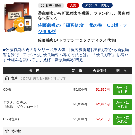
音声・動画
人気
ダウンロード対応
潜在顧客から新規顧客を獲得、ファン化し、優良顧
客へ育てる
佐藤義典の「顧客倍増 虎の巻」CD版・デ
ジタル版
佐藤義典(ストラテジー＆タクティクス代表)
■佐藤義典の虎の巻シリーズ第３弾 [顧客獲得篇] 潜在顧客から新規顧
客を獲得、ファン化し優良顧客へ導く方法とは。 「優良顧客」を増や
す仕組みを築いてしまえば、新規顧客が増え...
形 態
定 価
会員価格
購 入
headset
音声
（どの形態でも内容は同じです）
カートに
CD版
55,000円
52,250円
入れる
デジタル音声版
カートに
55,000円
52,250円
入れる
（配信＋ダウンロード）
カートに
USB(音声)
55,000円
52,250円
入れる
star_border
その他