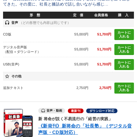
IT・サービス・金融業
コンサルタント
専門家
てきた。その度に、社長と膝詰めで話し合いながら感じ...
形 態
定 価
会員価格
購 入
キーワード
headset
音声
（どの形態でも内容は同じです）
カートに
CD版
55,000円
51,700円
入れる
マネジメント
健康・ウェルビーイング
プレゼン
デジタル音声版
カートに
55,000円
51,700円
入れる
（配信＋ダウンロード）
イノベーション
株式投資
早分かり
カートに
USB(音声)
55,000円
51,700円
入れる
※「更新」を押すと「テーマ」「キーワード」を更新いただけます。
star_border
その他
経営音声・動画を探す
ondemand_video
カートに
refresh
更新する
追加テキスト
2,750円
2,750円
入れる
全国経営者セミナー収録物以外の経営教材（全761タイトル）からお探
しいただけます
音声・動画
最新刊
ダウンロード対応
カテゴリー
新 将命が説く不易流行の「経営の実践」
《新発刊》新将命の「社長塾」（デジタル音
声版・CD版対応）
経営戦略・経営実務
成功哲学・人間学