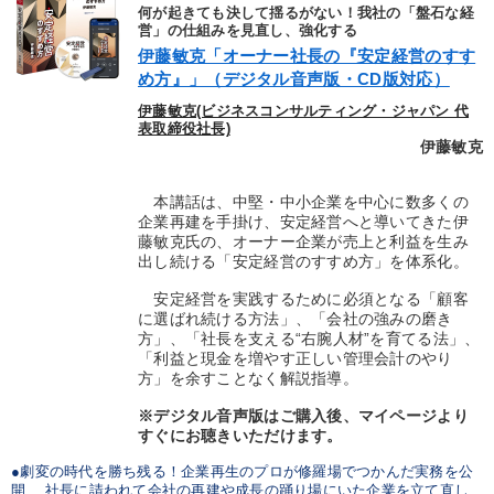
優秀各社の智恵と戦略
事業家のロマンと経営
何が起きても決して揺るがない！我社の「盤石な経
営」の仕組みを見直し、強化する
伊藤敏克「オーナー社長の『安定経営のすす
若手異才経営者の発想
専門家のアドバイス
め方』」（デジタル音声版・CD版対応）
リーダーの器量を学ぶ
伊藤敏克(ビジネスコンサルティング・ジャパン 代
表取締役社長)
伊藤敏克
テーマ
本講話は、中堅・中小企業を中心に数多くの
企業再建を手掛け、安定経営へと導いてきた伊
【3月】音声・映像
【12月】音声・映像
藤敏克氏の、オーナー企業が売上と利益を生み
出し続ける「安定経営のすすめ方」を体系化。
最新トレンドと時代の潮流を押さえる
【6月】音声・映像
安定経営を実践するために必須となる「顧客
に選ばれ続ける方法」、「会社の強みの磨き
経済・景気・相場予測
【4月】音声・映像
方」、「社長を支える“右腕人材”を育てる法」、
「利益と現金を増やす正しい管理会計のやり
方」を余すことなく解説指導。
業種
※デジタル音声版はご購入後、マイページより
すぐにお聴きいただけます。
製造業
卸売・小売・飲食業
建設・不動産業
●劇変の時代を勝ち残る！企業再生のプロが修羅場でつかんだ実務を公
開 社長に請われて会社の再建や成長の踊り場にいた企業を立て直し