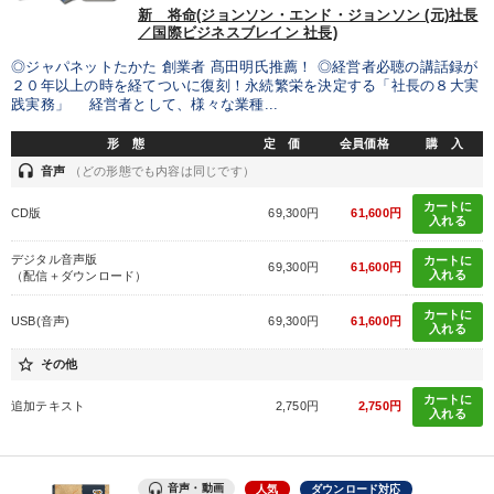
新 将命(ジョンソン・エンド・ジョンソン (元)社長
／国際ビジネスブレイン 社長)
経営リーダーの考え方と戦略を学ぶ
148回夏季大会
◎ジャパネットたかた 創業者 髙田明氏推薦！ ◎経営者必聴の講話録が
全国経営者セミナー収録〈売れ筋・人気ランキング〉＆新刊・好
２０年以上の時を経てついに復刻！永続繁栄を決定する「社長の８大実
評講話
践実務」 経営者として、様々な業種...
井上和弘の財務力UP
後継社長・アトツギ
形 態
定 価
会員価格
購 入
headset
音声
（どの形態でも内容は同じです）
マーケティング
カートに
CD版
69,300円
61,600円
入れる
「利上げ時代の最新・銀行対策」＋「不動産市況予測」＋「市場
予測と株式投資」最新刊
デジタル音声版
カートに
69,300円
61,600円
入れる
（配信＋ダウンロード）
全国経営者セミナー収録〈売れ筋・人気〉音声＆動画20選
カートに
USB(音声)
69,300円
61,600円
入れる
売上直結の営業力や販売力を獲得する
【12月】音声・映像
star_border
その他
カートに
追加テキスト
2,750円
2,750円
目的別
入れる
財務・数字力の向上
後継者に聞かせたい
音声・動画
人気
ダウンロード対応