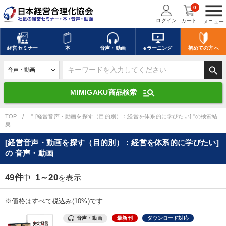
menu
0
ログイン
カート
メニュー
キーワードを入力して探す
edit
経営
セミナー
本
音声・動画
eラーニング
初めての方
へ
search
デジタル版対応のみ検索結果に表示する
manage_search
MIMIGAKU商品検索
search
上記の条件で検索
TOP
" [経営音声・動画を探す（目的別）：経営を体系的に学びたい] "の検索結
果
[経営音声・動画を探す（目的別）：経営を体系的に学びたい]
講演収録物を探す
mic
refresh
の 音声・動画
更新する
全国経営者セミナー講演収録物（全1315タイトル）からお探しいただけ
49件
1～20
中
を表示
ます
※価格はすべて税込み(10%)です
カテゴリー
音声・動画
最新刊
ダウンロード対応