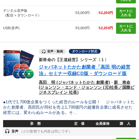
デジタル音声版
カートに
55,000円
52,250円
入れる
（配信＋ダウンロード）
カートに
USB(音声)
55,000円
52,250円
入れる
音声・動画
ダウンロード対応
新将命の【王道経営】シリーズ〈１〉
ジャパネットたかた創業者「高田 明の経営
法」セミナー収録CD版・ダウンロード版
髙田 明 (ジャパネットたかた 創業者)
・
新 将命
(ジョンソン・エンド・ジョンソン (元)社長／国際ビ
ジネスブレイン 社長)
●1代で1,700億企業をつくった経営のルールを公開！ ジャパネットた
かた創業者、髙田氏が同社を売上1,700億円の超優良企業に成長させた
経営には、変わらぬルールがある。そ...
形 態
定 価
会員価格
購 入
headset
音声
（どの形態でも内容は同じです）