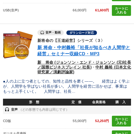
カートに
USB(音声)
66,000円
61,600円
入れる
音声・動画
ダウンロード対応
新将命の【王道経営】シリーズ〈３〉
新 将命・中村義裕「社長が知るべき人間学と
経営」セミナー収録CD・MP3
新 将命 (ジョンソン・エンド・ジョンソン (元)社長
／国際ビジネスブレイン 社長)
・
中村 義裕 (日本文化
研究家／演劇評論家)
●人の上に立つ者としての、知性と品性を磨く――。 経営はよく学ぶ
が、人間学を学ばない社長が多い。 人間学を経営に活かせば、事業は
もっと上手くいく。 人間学は、社長...
形 態
定 価
会員価格
購 入
headset
音声
（どの形態でも内容は同じです）
カートに
CD版
55,000円
52,250円
入れる
デジタル音声版
カートに