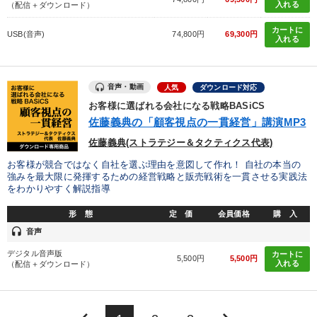
入れる
（配信＋ダウンロード）
カートに
USB(音声)
74,800円
69,300円
入れる
音声・動画
人気
ダウンロード対応
お客様に選ばれる会社になる戦略BASiCS
佐藤義典の「顧客視点の一貫経営」講演MP3
佐藤義典(ストラテジー＆タクティクス代表)
お客様が競合ではなく自社を選ぶ理由を意図して作れ！ 自社の本当の
強みを最大限に発揮するための経営戦略と販売戦術を一貫させる実践法
をわかりやすく解説指導
形 態
定 価
会員価格
購 入
headset
音声
デジタル音声版
カートに
5,500円
5,500円
入れる
（配信＋ダウンロード）