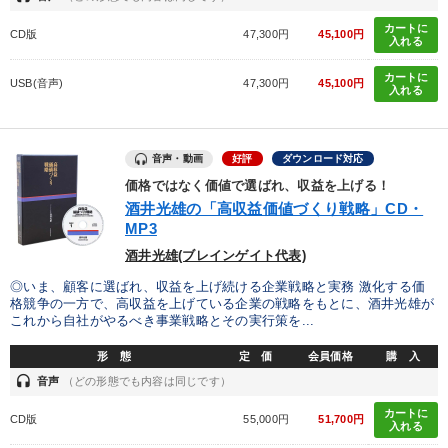
カートに
CD版
47,300円
45,100円
入れる
カートに
USB(音声)
47,300円
45,100円
入れる
音声・動画
好評
ダウンロード対応
価格ではなく価値で選ばれ、収益を上げる！
酒井光雄の「高収益価値づくり戦略」CD・
MP3
酒井光雄(ブレインゲイト代表)
◎いま、顧客に選ばれ、収益を上げ続ける企業戦略と実務 激化する価
格競争の一方で、高収益を上げている企業の戦略をもとに、酒井光雄が
これから自社がやるべき事業戦略とその実行策を...
形 態
定 価
会員価格
購 入
headset
音声
（どの形態でも内容は同じです）
カートに
CD版
55,000円
51,700円
入れる