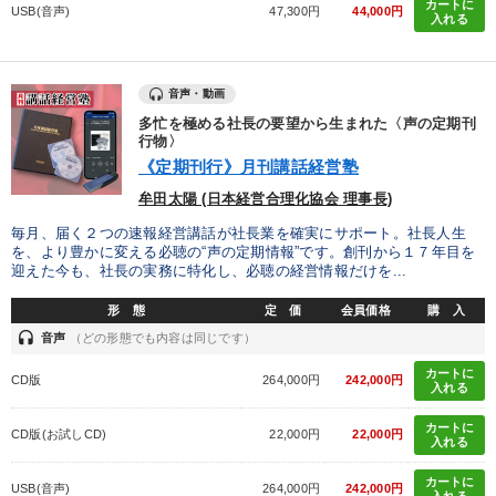
カートに
USB(音声)
47,300円
44,000円
入れる
音声・動画
多忙を極める社長の要望から生まれた〈声の定期刊
行物〉
《定期刊行》月刊講話経営塾
牟田太陽 (日本経営合理化協会 理事長)
毎月、届く２つの速報経営講話が社長業を確実にサポート。社長人生
を、より豊かに変える必聴の“声の定期情報”です。創刊から１７年目を
迎えた今も、社長の実務に特化し、必聴の経営情報だけを...
形 態
定 価
会員価格
購 入
headset
音声
（どの形態でも内容は同じです）
カートに
CD版
264,000円
242,000円
入れる
カートに
CD版(お試しCD)
22,000円
22,000円
入れる
カートに
USB(音声)
264,000円
242,000円