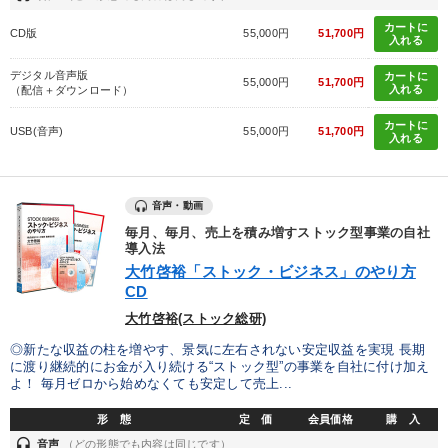
カートに
CD版
55,000円
51,700円
入れる
デジタル音声版
カートに
55,000円
51,700円
入れる
（配信＋ダウンロード）
カートに
USB(音声)
55,000円
51,700円
入れる
音声・動画
毎月、毎月、売上を積み増すストック型事業の自社
導入法
大竹啓裕「ストック・ビジネス」のやり方
CD
大竹啓裕(ストック総研)
◎新たな収益の柱を増やす、景気に左右されない安定収益を実現 長期
に渡り継続的にお金が入り続ける“ストック型”の事業を自社に付け加え
よ！ 毎月ゼロから始めなくても安定して売上...
形 態
定 価
会員価格
購 入
headset
音声
（どの形態でも内容は同じです）