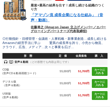
最速×最高の結果を出す！成長し続ける組織のつく
財務・数字力の向上
販売力を強化したい
り方
「アマゾン流 成長企業になる仕組み」（音
組織を強化したい
経営を改善したい
声・動画）
佐藤将之 (Amazon Japan 立上げメンバー／エバー
グローイングパートナーズ代表取締役)
キーワード
◎行動指針・目標管理・会議術・人事戦略・新事業創造…成長し続ける
Amazonの経営手法に学ぶ 驚異の成長率を誇り、小売から物流、
企業成長
教育
生産性向上
トレンド
歴史に学ぶ
クラウド、広告、メディア…次々と事業を広げ...
形 態
定 価
会員価格
購 入
M&A
headset
ondemand_video
音声＆動画
（どの形態でも内容は同じです）
CD版
※「更新」を押すと「カテゴリー」「目的別」「キーワード」を更新いただけます。
カートに
55,000円
51,700円
入れる
(音声CD＆動画視聴コード)
デジタル版
カートに
タグから探す
local_offer
55,000円
51,700円
refresh
更新する
入れる
（音声＆動画）
すべての音声・動画（全2076タイトル）からお探しいただけます
USB版
カートに
55,000円
51,700円
入れる
(音声＆動画)
タグ・キーワード