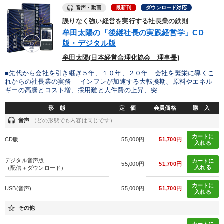
音声・動画
最新刊
ダウンロード対応
交渉
資産保全
聞き手・作間信司
SDGs
誤りなく強い経営を実行する社長業の鉄則
牟田太陽の「後継社長の実践経営学」CD
理念・パーパス
運勢・先見
人事戦略
不動産
版・デジタル版
牟田太陽(日本経営合理化協会 理事長)
早分かり
伝統・文化
企業文化
インバウンド
■先代から会社を引き継ぎ５年、１０年、２０年…会社を繁栄に導くこ
稲盛和夫
上場企業
いい会社
プロ経営者
れからの社長業の実務 インフレが加速する大転換期、原料やエネル
ギーの高騰とコスト増、採用難と人件費の上昇、突...
経済予測
営業力強化
多様性・ダイバーシティ
採用
形 態
定 価
会員価格
購 入
headset
音声
（どの形態でも内容は同じです）
生き方の指針
FCビジネス
感動講話
企業再建
カートに
CD版
55,000円
51,700円
入れる
※「更新」を押すと「タグ・キーワード」を更新いただけます。
デジタル音声版
カートに
55,000円
51,700円
入れる
（配信＋ダウンロード）
カートに
USB(音声)
55,000円
51,700円
入れる
star_border
その他
カートに