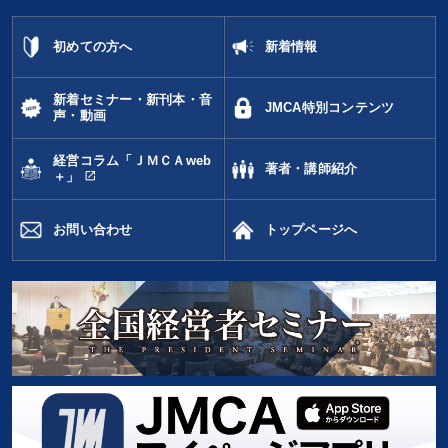
初めての方へ
新着情報
新着セミナー・新刊本・音
JMCA特別コンテンツ
声・動画
経営コラム「ＪＭＣＡweb
著者・講師紹介
open_in_new
＋」
お問い合わせ
トップページへ