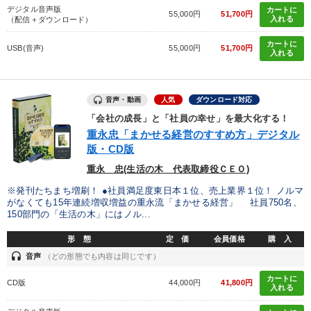
デジタル音声版
カートに
55,000円
51,700円
入れる
（配信＋ダウンロード）
カートに
USB(音声)
55,000円
51,700円
入れる
音声・動画
人気
ダウンロード対応
「会社の成長」と「社員の幸せ」を最大化する！
重永忠「まかせる経営のすすめ方」デジタル
版・CD版
重永 忠(生活の木 代表取締役ＣＥＯ)
※発刊たちまち増刷！ ●社員満足度東日本１位、売上業界１位！ ノルマ
がなくても15年連続増収増益の重永流「まかせる経営」 社員750名、
150部門の「生活の木」にはノル...
形 態
定 価
会員価格
購 入
headset
音声
（どの形態でも内容は同じです）
カートに
CD版
44,000円
41,800円
入れる