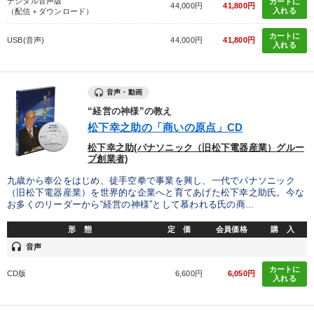
デジタル音声版
カートに
44,000円
41,800円
入れる
（配信＋ダウンロード）
カートに
USB(音声)
44,000円
41,800円
入れる
音声・動画
“経営の神様”の教え
松下幸之助の「商いの原点」CD
松下幸之助(パナソニック（旧松下電器産業）グルー
プ創業者)
九歳から奉公をはじめ、徒手空拳で事業を興し、一代でパナソニック
（旧松下電器産業）を世界的な企業へと育てあげた松下幸之助氏。今な
お多くのリーダーから“経営の神様”として慕われる氏の商...
形 態
定 価
会員価格
購 入
headset
音声
カートに
CD版
6,600円
6,050円
入れる