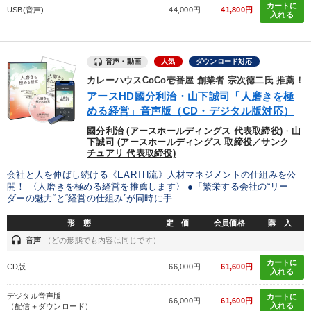
カートに
USB(音声)
44,000円
41,800円
入れる
音声・動画
人気
ダウンロード対応
カレーハウスCoCo壱番屋 創業者 宗次德二氏 推薦！
アースHD國分利治・山下誠司「人磨きを極
める経営」音声版（CD・デジタル版対応）
國分利治 (アースホールディングス 代表取締役)
・
山
下誠司 (アースホールディングス 取締役／サンク
チュアリ 代表取締役)
会社と人を伸ばし続ける《EARTH流》人材マネジメントの仕組みを公
開！ 〈人磨きを極める経営を推薦します〉 ●「繁栄する会社の“リー
ダーの魅力“と“経営の仕組み”が同時に手...
形 態
定 価
会員価格
購 入
headset
音声
（どの形態でも内容は同じです）
カートに
CD版
66,000円
61,600円
入れる
デジタル音声版
カートに
66,000円
61,600円
入れる
（配信＋ダウンロード）