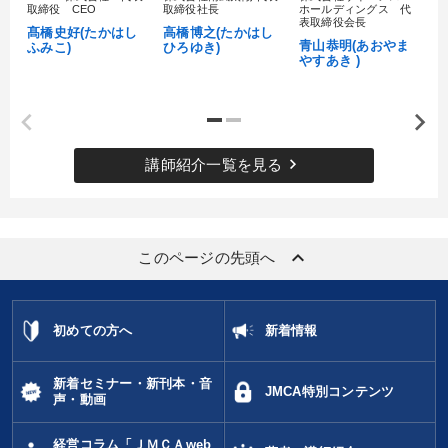
取締役 CEO
取締役社長
ホールディングス 代
村
表取締役会長
髙橋史好(たかはし
高橋博之(たかはし
し
青山恭明(あおやま
ふみこ)
ひろゆき)
やすあき )
keyboard_arrow_right
講師紹介一覧を見る
keyboard_arrow_up
このページの先頭へ
初めての方へ
新着情報
新着セミナー・新刊本・音
JMCA特別コンテンツ
声・動画
経営コラム「ＪＭＣＡweb