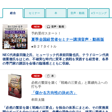
総合
セミナー
本
音声・動画
eラーニング
音声・動画
NEW
予約受付スタート！
夏季全国経営者セミナー講演音声・動画版
●全２７タイトル
NEC代表森田隆之氏、ヒューリック代表前田隆也氏、テラドローン代表
徳重徹氏をはじめ、不確実な時代に変革と挑戦を実践する経営者、各界
の専門家の講話を会場の臨場感とともに収録。
本
NEW
必然の繁栄を築く「戦略の三要点」と業績向上への
打ち手
「儲かる方向性の決め方」
牟田太陽
「必然の繁栄を築く戦略の三要点」を独自の体系にまとめ、その実務展
開のすべてを分かりやすく解説。危機や競争の中でも、確実に業績をあ