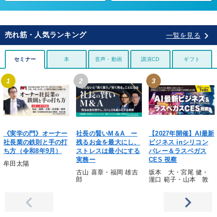
keyboard_arrow_right
売れ筋・人気ランキング
一覧を見る
セミナー
本
音声・動画
講演CD
ギフト
1
2
3
《実学の門》オーナー
社長の賢いM＆A ー
【2027年開催】AI最新
社長業の鉄則と手の打
残るお金を最大にし、
ビジネス inシリコン
ち方（令和8年9月）
ストレスは最小にする
バレー＆ラスベガス
実務ー
CES 視察
牟田太陽
古山 喜章・福岡 雄吉
坂本 大・宮尾 健・
郎
瀧口 範子・山本 敦