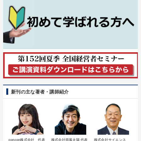
新刊の主な著者・講師紹介
concon株式会社 代表
株式会社雨風太陽 代表
株式会社サイエンス
髙