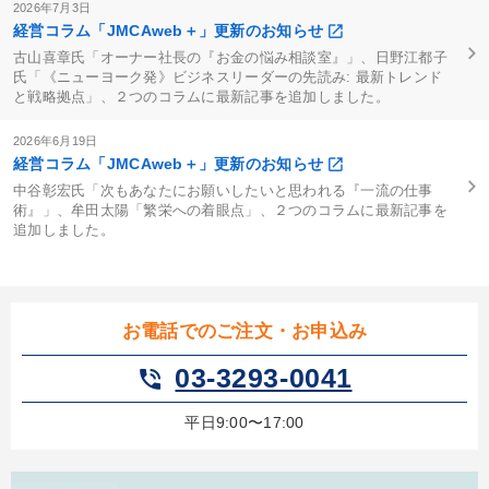
2026年7月3日
経営コラム「JMCAweb＋」更新のお知らせ
古山喜章氏「オーナー社長の『お金の悩み相談室』」、日野江都子
氏「《ニューヨーク発》ビジネスリーダーの先読み: 最新トレンド
と戦略拠点」、２つのコラムに最新記事を追加しました。
2026年6月19日
経営コラム「JMCAweb＋」更新のお知らせ
中谷彰宏氏「次もあなたにお願いしたいと思われる『一流の仕事
術』」、牟田太陽「繁栄への着眼点」、２つのコラムに最新記事を
追加しました。
お電話でのご注文・お申込み
03-3293-0041
phone_in_talk
平日9:00〜17:00