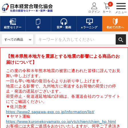
menu
0
ログイン
カート
メニュー
経営
セミナー
本
音声・動画
eラーニング
初めての方
へ
search
【熊本県熊本地方を震源とする地震の影響による商品のお
届けについて】
この度の令和８年熊本地震の被害に遭われた皆様に謹んでお見
舞い申し上げます。
一日も早い地域の復旧を心よりお祈り申し上げます。
地震による影響で、九州地方に発送するお荷物の荷受けの停
止・発送の遅延がございます。
荷受停止・発送遅延地域の詳細は、各運送会社のウェブサイト
にてご確認ください。
▼佐川急便
https://www2.sagawa-exp.co.jp/information/list/
▼ヤマト運輸
https://www.kuronekoyamato.co.jp/ytc/chien/chien_hp.html
お客様には大変ご迷惑をおかけいたしますが、何卒ご了承頂き