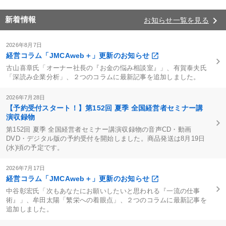
keyboard_arrow_right
新着情報
お知らせ一覧を見る
2026年8月7日
経営コラム「JMCAweb＋」更新のお知らせ
古山喜章氏「オーナー社長の『お金の悩み相談室』」、有賀泰夫氏
「深読み企業分析」、２つのコラムに最新記事を追加しました。
2026年7月28日
【予約受付スタート！】第152回 夏季 全国経営者セミナー講
演収録物
第152回 夏季 全国経営者セミナー講演収録物の音声CD・動画
DVD・デジタル版の予約受付を開始しました。商品発送は8月19日
(水)頃の予定です。
2026年7月17日
経営コラム「JMCAweb＋」更新のお知らせ
中谷彰宏氏「次もあなたにお願いしたいと思われる『一流の仕事
術』」、牟田太陽「繁栄への着眼点」、２つのコラムに最新記事を
追加しました。