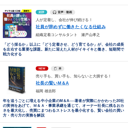
音声・動画
好評
人が定着し、会社が伸び続ける！
社員が辞めずに働きたくなる仕組み
組織定着コンサルタント 瀬戸山孝之
「どう採るか」以上に「どう定着させ、どう育てるか」が、会社の成長
を左右する重要な課題。新たに迎えた人材がイキイキと働き、短期間で
戦力化する
本
NEW
売り手も、買い手も、知らないと大損する！
社長の賢いM＆A
福岡 雄吉郎
年を追うごとに増える中小企業のM＆A──著者が実際にかかわった20社
の実例をあげて、Ｍ＆Ａ・事業承継を通じて、オーナー社長に残るおカ
ネを最大化し、売買にまつわるストレスを最小化する、賢い会社の買い
方・売り方の実務を解説