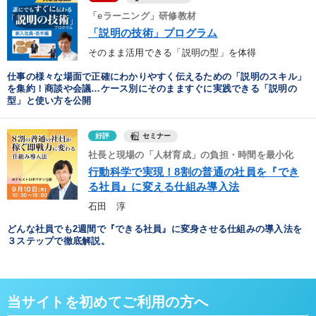
「eラーニング」研修教材
「説明の技術」プログラム
そのまま活用できる「説明の型」を体得
仕事の様々な場面で正確にわかりやすく伝えるための「説明のスキル」
を集約！商談や会議…ケース別にそのまますぐに実践できる「説明の
型」と使い方を公開
セミナー
好評
社長と現場の「人材育成」の負担・時間を最小化
行動科学で実現！8割の普通の社員を『でき
る社員』に変える仕組み導入法
石田 淳
どんな社員でも2週間で『できる社員』に変身させる仕組みの導入法を
３ステップで徹底解説。
当サイトを初めてご利用の方へ