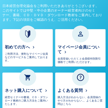
日本経営合理化協会をご利用いただきありがとうございます。
このサイトでは中堅・中小企業のオーナー経営者向けのセミ
ナー、書籍、ＣＤ・ＤＶＤ・ダウンロード教材をご案内しており
ます。下記の項目をご確認のうえ、ご活用ください。
perm_identity
keyboard_arrow_right
初めての方へ
マイページ会員につい
keyboard_arrow_right
て
ご利用方法、便利なマイページ会員
などのサービスをご案内しておりま
会員登録いただくと会員様特別割引
す。
価格でご利用いただけます。
shopping_cart
keyboard_arrow_right
keyboard_arrow_right
ネット購入について
よくある質問
経営セミナーや書籍、ＣＤ・ダウン
購入方法がわからない、会員登録の
ロード教材のご購入方法をご案内い
やり方がわからない..。よくあるご質
たします。
問はこちら