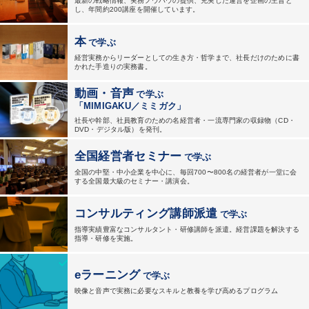
最新の戦略情報、実務ノウハウの提供、充実した運営を企画の主旨と
し、年間約200講座を開催しています。
本
で学ぶ
経営実務からリーダーとしての生き方・哲学まで、社長だけのために書
かれた手造りの実務書。
動画・音声
で学ぶ
「MIMIGAKU／ミミガク」
社長や幹部、社員教育のための名経営者・一流専門家の収録物（CD・
DVD・デジタル版）を発刊。
全国経営者セミナー
で学ぶ
全国の中堅・中小企業を中心に、毎回700〜800名の経営者が一堂に会
する全国最大級のセミナー・講演会。
コンサルティング
講師派遣
で学ぶ
指導実績豊富なコンサルタント・研修講師を派遣。
経営課題を解決する
指導・研修を実施。
eラーニング
で学ぶ
映像と音声で実務に必要なスキルと教養を学び高めるプログラム