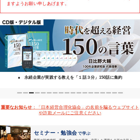
ますようお願い申しあげます。
● 永続企業が実践する教えを「１話３分」150話に集約
重要なお知らせ
：「日本経営合理化協会」の名前を騙るウェブサイト
や詐欺メールにご注意ください
セミナー・勉強会
で学ぶ