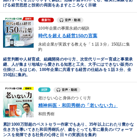
げる経営思想と技術の両面をあますところなく示唆
音声・動画
最新刊
100年企業の事業永続の秘訣
時代を超える経営150の言葉
永続企業が実践する教えを「１話３分」150話に集
約
経営判断や人材育成、組織開発のやり方、次世代リーダー育成と事業承
継、人が集まり地域から愛される知恵と工夫、大手にはできない販売の
仕掛け…をはじめ、100年企業に共通する経営の仕組みを１話３分、全
150話に集約。
音声・動画
好評
老けない心と身体のつくり方
精神科医・和田秀樹の「老いない力」
和田秀樹
累計1000万部超のベストセラー作家でもあり、35年以上にわたり豊かな
生き方を導いてきた和田秀樹氏が、歳をとっても常に最良のパフォーマ
ンスを発揮できる社長の心得と日々の実践法を集約