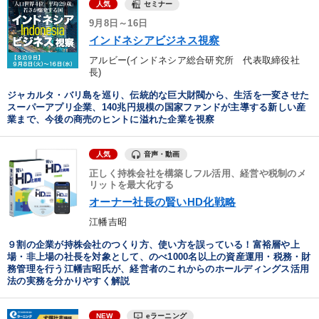
セミナー
人気
9月8日～16日
インドネシアビジネス視察
アルビー(インドネシア総合研究所 代表取締役社
長)
ジャカルタ・バリ島を巡り、伝統的な巨大財閥から、生活を一変させた
スーパーアプリ企業、140兆円規模の国家ファンドが主導する新しい産
業まで、今後の商売のヒントに溢れた企業を視察
音声・動画
人気
正しく持株会社を構築しフル活用、経営や税制のメ
リットを最大化する
オーナー社長の賢いHD化戦略
江幡吉昭
９割の企業が持株会社のつくり方、使い方を誤っている！富裕層や上
場・非上場の社長を対象として、のべ1000名以上の資産運用・税務・財
務管理を行う江幡吉昭氏が、経営者のこれからのホールディングス活用
法の実務を分かりやすく解説
eラーニング
NEW