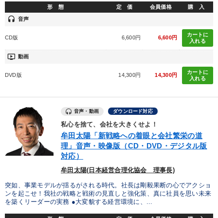
形 態
定 価
会員価格
購 入
headset
音声
カートに
CD版
6,600円
6,600円
入れる
ondemand_video
動画
カートに
DVD版
14,300円
14,300円
入れる
音声・動画
ダウンロード対応
私心を捨て、会社を大きくせよ！
牟田太陽「新戦略への着眼と会社繁栄の道
理」音声・映像版（CD・DVD・デジタル版
対応）
牟田太陽(日本経営合理化協会 理事長)
突如、事業モデルが揺るがされる時代。社長は剛毅果断の心でアクショ
ンを起こせ！我社の戦略と戦術の見直しと強化策、真に社員を思い未来
を築くリーダーの実務 ●大変貌する経営環境に、...