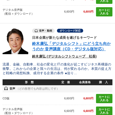
入れる
デジタル音声版
カートに
6,600円
6,600円
入れる
（配信＋ダウンロード）
音声・動画
ダウンロード対応
日本企業が新たな成長を遂げるキーワード
鈴木康弘「デジタルシフト」にどう立ち向か
うのか 音声講座（CD・デジタル版対応）
鈴木康弘 (デジタルシフトウェーブ 社長)
流通、金融、自動車…社会の変化とITの進化が起こすビジネス再構築の
衝撃。これからの企業と我々の生活は、何が変わるのか。本質の捉え方
と戦略の発想転換、成功する企業の条件 ●迫り...
形 態
定 価
会員価格
購 入
headset
音声
（どの形態でも内容は同じです）
カートに
CD版
6,600円
6,600円
入れる
デジタル音声版
カートに
6,600円
6,600円
入れる
（配信＋ダウンロード）