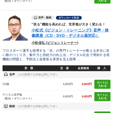
入れる
（配信＋ダウンロード）
音声・動画
ダウンロード対応
“視る”機能を高めれば、世界観が大きく変わる！
小松式《ビジョン・トレーニング》音声・映
像講座（CD・DVD・デジタル版対応）
小松佳弘 (ビジョントレーナー)
プロスポーツ選手も指導する「目」の専門トレーナーが教える本当に良
い眼のつくり方。集中力と持続力の向上法…デジタル社会で増加する視
機能の問題と、予防法と改善策を実習を交え指導 ...
形 態
定 価
会員価格
購 入
headset
音声
（どの形態でも内容は同じです）
カートに
CD版
6,600円
6,600円
入れる
デジタル音声版
カートに
6,600円
6,600円
入れる
（配信＋ダウンロード）
ondemand_video
動画
（どの形態でも内容は同じです）