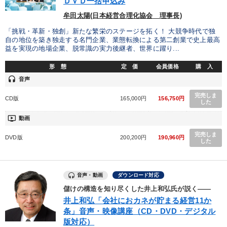
ＤＶＤ一括申込み
音声と動画で学ぶ
【6月】音声・映像
牟田太陽(日本経営合理化協会 理事長)
「挑戦・革新・独創」新たな繁栄のステージを拓く！ 大競争時代で独
自の地位を築き独走する名門企業、業態転換による第二創業で史上最高
目的別
益を実現の地場企業、脱常識の実力後継者、世界に躍り...
形 態
定 価
会員価格
購 入
リーダーの魅力向上
販売力を強化したい
headset
音声
経営を改善したい
組織を強化したい
財務・数字力の向上
完売しま
CD版
165,000円
156,750円
した
新事業・新商品づくり
ondemand_video
動画
完売しま
DVD版
200,200円
190,960円
した
キーワード
入門篇
投資
いい会社
多角化・新規事業
AI
音声・動画
ダウンロード対応
儲けの構造を知り尽くした井上和弘氏が説く――
早わかり
井上和弘「会社におカネが貯まる経営11か
条」音声・映像講座（CD・DVD・デジタル
版対応）
※「更新」を押すと「カテゴリー」「目的別」「キーワード」を更新いただけます。