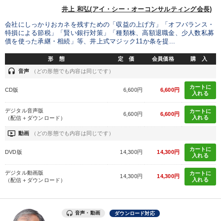
井上 和弘(アイ・シー・オーコンサルティング会長)
タグから探す
local_offer
refresh
更新する
会社にしっかりおカネを残すための「収益の上げ方」「オフバランス・
特損による節税」「賢い銀行対策」「種類株、高額退職金、少人数私募
すべての音声・動画（全2076タイトル）からお探しいただけます
債を使った承継・相続」等、井上式マジック11か条を提...
形 態
定 価
会員価格
購 入
タグ・キーワード
headset
音声
（どの形態でも内容は同じです）
カートに
CD版
6,600円
6,600円
いい会社
スポーツ関係
推薦
資産運用
上場企業
入れる
デジタル音声版
カートに
銀行交渉
MBA
歴史に学ぶ
不動産投資
思考法
6,600円
6,600円
入れる
（配信＋ダウンロード）
ondemand_video
動画
（どの形態でも内容は同じです）
話し方
企業再建
中村天風
対談・座談会
カートに
DVD版
14,300円
14,300円
海外の成功事例
スポーツ関連
労務問題・リスク対策
入れる
デジタル動画版
カートに
多角化・新規事業
老舗企業
労務問題・人事対策
14,300円
14,300円
入れる
（配信＋ダウンロード）
モノづくり
お金の授業
SNS活用
デザイン
音声・動画
ダウンロード対応