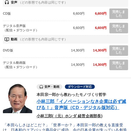
headset
音声
（どの形態でも内容は同じです）
完売しま
CD版
6,600円
6,600円
した
デジタル音声版
完売しま
6,600円
6,600円
した
（配信＋ダウンロード）
ondemand_video
動画
（どの形態でも内容は同じです）
完売しま
DVD版
14,300円
14,300円
した
デジタル動画版
完売しま
14,300円
14,300円
した
（配信＋ダウンロード）
音声・動画
ダウンロード対応
本田宗一郎から教わったモノづくり哲学
小林三郎「イノベーションなき企業は必ず滅
びる！」音声版（CD・デジタル版対応）
小林三郎(（元）ホンダ 経営企画部長)
「本田らしさはどこだ？」「世界一か？」本田宗一郎の教えを直接受
け、日本初のエアバック商品化に成功。今の日本企業が失っている創造