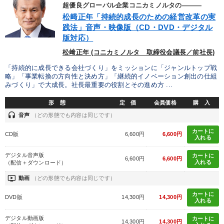
※「更新」を押すと「タグ・キーワード」を更新いただけます。
超優良グローバル企業コニカミノルタの―――
松﨑正年「持続的成長のための経営改革の実
践法」音声・映像版（CD・DVD・デジタル
版対応）
松﨑正年 (コニカミノルタ 取締役会議長／前社長)
「持続的に成長できる会社づくり」をミッションに「ジャンルトップ戦
略」「事業転換の方向性と決め方」「継続的イノベーション創出の仕組
みづくり」で大成長。社長最重要の役割とその進め方 ...
形 態
定 価
会員価格
購 入
headset
音声
（どの形態でも内容は同じです）
カートに
CD版
6,600円
6,600円
入れる
デジタル音声版
カートに
6,600円
6,600円
入れる
（配信＋ダウンロード）
ondemand_video
動画
（どの形態でも内容は同じです）
カートに
DVD版
14,300円
14,300円
入れる
デジタル動画版
カートに
14,300円
14,300円