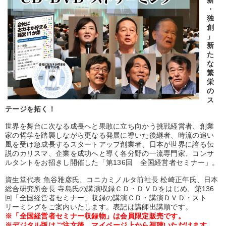
新
優秀各社の智恵と戦略
事業家のロマンと経営
・
独
若手異才経営者の発想
専門家のアドバイス
創
」
新
リーダーの器量を学ぶ
た
な
繁
テーマ
栄
の
ス
147回春季大会
数字・税務・決算書
改善・生産性向上
テージを拓く！
世界を舞台に次なる成長へと果敢に立ち向かう挑戦経営者、創業
経済・景気・相場予測
家の哲学を踏襲しながら更なる発展に導いた後継者、時流の追い
風を受け急成長するスタートアップ創業者、日本が世界に誇る伝
2026年夏季全国経営者セミナー収録講演ＣＤ・講演ＤＶＤ・デジ
説のカリスマ、企業を成功へと導く各分野の一流専門家、コンサ
タル版（音声／動画ストリーミング・ダウンロード）
ルタントをお招きし開催した「第136回 全国経営者セミナー」。
【最新刊】時代を超える経営150の言葉＋社長のスピーチ・話材
資生堂代表 魚谷雅彦氏、コニカミノルタ前社長 松崎正年氏、日本
集２タイトル
総合研究所会長 寺島氏の講演収録ＣＤ・ＤＶＤをはじめ、第136
回「全国経営者セミナー」収録の講演ＣＤ・講演ＤＶＤ・スト
リーミングをご案内いたします。表記は講師出講順です。
業種
※「全国経営者セミナー収録物」は会員限定販売です。
※デジタル版はご注文後、マイページ上から視聴いただけます。