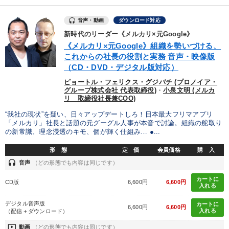
音声・動画
ダウンロード対応
新時代のリーダー《メルカリ×元Google》
《メルカリ×元Google》組織を勢いづける、
これからの社長の役割と実務 音声・映像版
（CD・DVD・デジタル版対応）
ピョートル・フェリクス・グジバチ (プロノイア・
グループ株式会社 代表取締役)
・
小泉文明 (メルカ
リ 取締役社長兼COO)
“我社の現状”を疑い、日々アップデートしろ！日本最大フリマアプリ
「メルカリ」社長と話題の元グーグル人事が本音で討論。組織の舵取り
の新常識、理念浸透のキモ、個が輝く仕組み… ●...
形 態
定 価
会員価格
購 入
headset
音声
（どの形態でも内容は同じです）
カートに
CD版
6,600円
6,600円
入れる
デジタル音声版
カートに
6,600円
6,600円
入れる
（配信＋ダウンロード）
ondemand_video
動画
（どの形態でも内容は同じです）