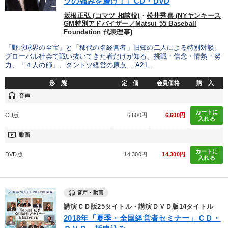
カテゴリー
ツの強みを磨け！」CD・DVD
坂根正弘 (コマツ 相談役)
・
松井秀喜 (NYヤンキース
GM特別アドバイザー／Matsui 55 Baseball
「利上げ時代の最新・銀行対策」＋「不動産市況予測」＋「市場
Foundation 代表理事)
予測と株式投資」最新刊
「野球球界の至宝」と「稀代の名経営者」旧知の二人による特別対談。
グローバル社会で戦い抜いてきた者だけが知る、挑戦・信念・情熱・努
最新トレンドと時代の潮流を押さえる
力、「４人の師」、ダントツ経営の原点… A21...
経営者のための《音声・動画で学ぶ》講演シリーズ
形 態
定 価
会員価格
購 入
headset
音声
147回春季大会
カートに
CD版
6,600円
6,600円
入れる
2025年春季全国経営者セミナー収録講演ＣＤ・講演ＤＶＤ・デジ
タル版（音声／動画ストリーミング・ダウンロード）
ondemand_video
動画
営業・社員研修
「儲けの本質」を突く
カートに
DVD版
14,300円
14,300円
入れる
《強い財務を実践する経営者》講話４選
音声・動画
社員が自律的に動き出す組織づくり
講演ＣＤ版25タイトル・講演ＤＶＤ版14タイトル
仕事のスキルと人間力を高める知恵を身につける
2018年「夏季・全国経営者セミナー」ＣＤ・