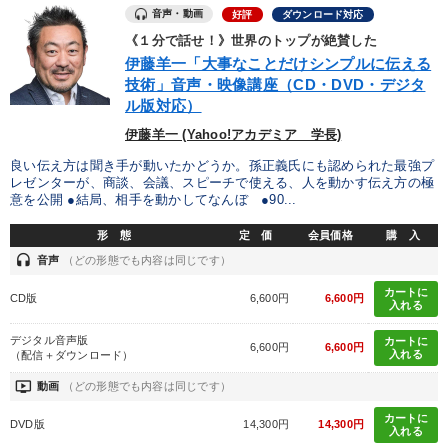
音声・動画
好評
ダウンロード対応
《１分で話せ！》世界のトップが絶賛した
伊藤羊一「大事なことだけシンプルに伝える
技術」音声・映像講座（CD・DVD・デジタ
ル版対応）
伊藤羊一 (Yahoo!アカデミア 学長)
良い伝え方は聞き手が動いたかどうか。孫正義氏にも認められた最強プ
レゼンターが、商談、会議、スピーチで使える、人を動かす伝え方の極
意を公開 ●結局、相手を動かしてなんぼ ●90...
形 態
定 価
会員価格
購 入
headset
音声
（どの形態でも内容は同じです）
カートに
CD版
6,600円
6,600円
入れる
デジタル音声版
カートに
6,600円
6,600円
入れる
（配信＋ダウンロード）
ondemand_video
動画
（どの形態でも内容は同じです）
カートに
DVD版
14,300円
14,300円
入れる