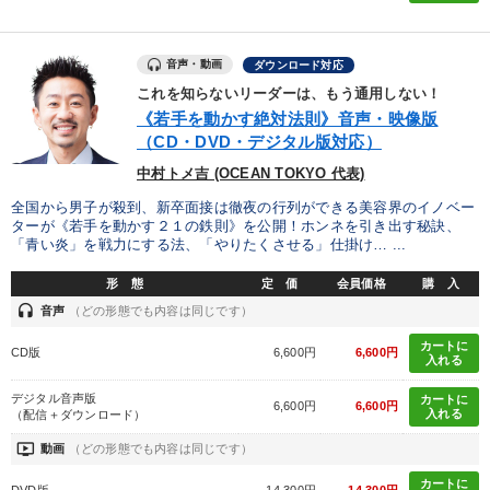
音声・動画
ダウンロード対応
これを知らないリーダーは、もう通用しない！
《若手を動かす絶対法則》音声・映像版
（CD・DVD・デジタル版対応）
中村トメ吉 (OCEAN TOKYO 代表)
全国から男子が殺到、新卒面接は徹夜の行列ができる美容界のイノベー
ターが《若手を動かす２１の鉄則》を公開！ホンネを引き出す秘訣、
「青い炎」を戦力にする法、「やりたくさせる」仕掛け… ...
形 態
定 価
会員価格
購 入
headset
音声
（どの形態でも内容は同じです）
カートに
CD版
6,600円
6,600円
入れる
デジタル音声版
カートに
6,600円
6,600円
入れる
（配信＋ダウンロード）
ondemand_video
動画
（どの形態でも内容は同じです）
カートに