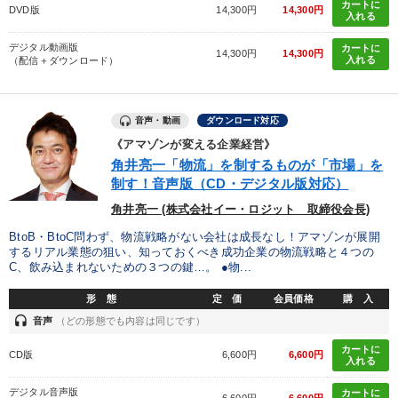
カートに
DVD版
14,300円
14,300円
入れる
デジタル動画版
カートに
14,300円
14,300円
入れる
（配信＋ダウンロード）
音声・動画
ダウンロード対応
《アマゾンが変える企業経営》
角井亮一「物流」を制するものが「市場」を
制す！音声版（CD・デジタル版対応）
角井亮一 (株式会社イー・ロジット 取締役会長)
BtoB・BtoC問わず、物流戦略がない会社は成長なし！アマゾンが展開
するリアル業態の狙い、知っておくべき成功企業の物流戦略と４つの
C、飲み込まれないための３つの鍵…。 ●物...
形 態
定 価
会員価格
購 入
headset
音声
（どの形態でも内容は同じです）
カートに
CD版
6,600円
6,600円
入れる
デジタル音声版
カートに
6,600円
6,600円