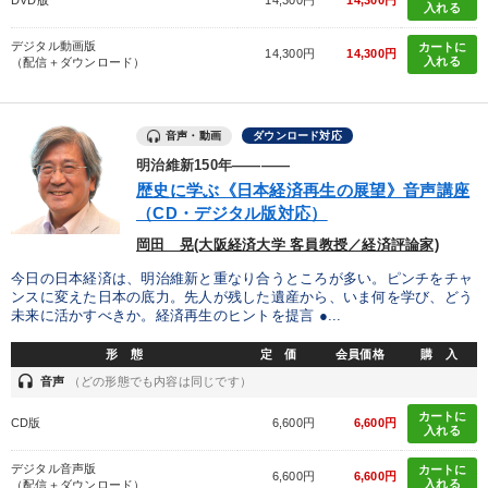
DVD版
14,300円
14,300円
入れる
デジタル動画版
カートに
14,300円
14,300円
入れる
（配信＋ダウンロード）
音声・動画
ダウンロード対応
明治維新150年――――
歴史に学ぶ《日本経済再生の展望》音声講座
（CD・デジタル版対応）
岡田 晃(大阪経済大学 客員教授／経済評論家)
今日の日本経済は、明治維新と重なり合うところが多い。ピンチをチャ
ンスに変えた日本の底力。先人が残した遺産から、いま何を学び、どう
未来に活かすべきか。経済再生のヒントを提言 ●...
形 態
定 価
会員価格
購 入
headset
音声
（どの形態でも内容は同じです）
カートに
CD版
6,600円
6,600円
入れる
デジタル音声版
カートに
6,600円
6,600円
入れる
（配信＋ダウンロード）