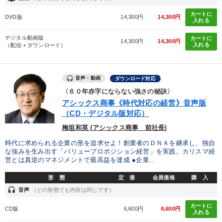
カートに
DVD版
14,300円
14,300円
入れる
デジタル動画版
カートに
14,300円
14,300円
入れる
（配信＋ダウンロード）
音声・動画
ダウンロード対応
〈６０年赤字にならない強さの秘訣〉
アシックス商事《時代対応の経営》音声版
（CD・デジタル版対応）
梅垣和英 (アシックス商事 前社長)
時代に求められる企業の形を追求せよ！創業者のＤＮＡを継承し、独自
な強みを生み出す「バリュープロポジション経営」を実践。カリスマ経
営とは真逆のマネジメントで最高益を達成 ●企業...
形 態
定 価
会員価格
購 入
headset
音声
（どの形態でも内容は同じです）
カートに
CD版
6,600円
6,600円
入れる