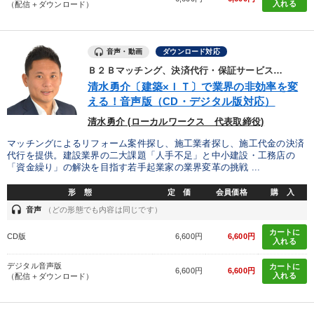
入れる
（配信＋ダウンロード）
音声・動画
ダウンロード対応
Ｂ２Ｂマッチング、決済代行・保証サービス…
清水勇介〔建築×ＩＴ〕で業界の非効率を変
える！音声版（CD・デジタル版対応）
清水勇介 (ローカルワークス 代表取締役)
マッチングによるリフォーム案件探し、施工業者探し、施工代金の決済
代行を提供。建設業界の二大課題「人手不足」と中小建設・工務店の
「資金繰り」の解決を目指す若手起業家の業界変革の挑戦 ...
形 態
定 価
会員価格
購 入
headset
音声
（どの形態でも内容は同じです）
カートに
CD版
6,600円
6,600円
入れる
デジタル音声版
カートに
6,600円
6,600円
入れる
（配信＋ダウンロード）