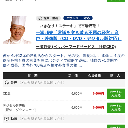
音声・動画
ダウンロード対応
「いきなり！ステーキ」で市場席巻！
一瀬邦夫「常識を突き破る不屈の経営」音
声・映像版（CD・DVD・デジタル版対応）
一瀬邦夫 (ペッパーフードサービス 社長CEO)
僅か６坪12席の洋食店からスタート。その後、過剰出店、BSE…４度の
倒産危機も母の言葉を胸にポジティブ戦略で逆転。独自のFC展開で
倍々成長。国内外700余店を擁す外食界の雄 ...
形 態
定 価
会員価格
購 入
headset
音声
（どの形態でも内容は同じです）
カートに
CD版
6,600円
6,600円
入れる
デジタル音声版
カートに
6,600円
6,600円
入れる
（配信＋ダウンロード）
ondemand_video
動画
（どの形態でも内容は同じです）
カートに