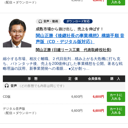
入れる
（配信＋ダウンロード）
音声・動画
ダウンロード対応
成熟市場から抜け出し、売上を伸ばす！
関山正勝《後継社長の事業構想》構築手順 音
声版（CD・デジタル版対応）
関山正勝 (日建リース工業 代表取締役社長)
縮小する市場、相次ぐ離職、２代目批判…積み上がる大危機に打ち克
ち、バトンタッチ後、売上を200億伸ばした事業構想を公開。著名な戦
略理論の誤用、新事業開発への着眼… ●父が創っ...
形 態
定 価
会員価格
購 入
headset
音声
（どの形態でも内容は同じです）
カートに
CD版
6,600円
6,600円
入れる
デジタル音声版
カートに
6,600円
6,600円
入れる
（配信＋ダウンロード）