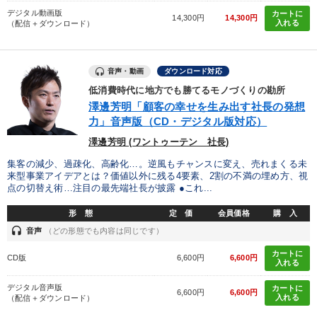
デジタル動画版
カートに
14,300円
14,300円
入れる
（配信＋ダウンロード）
音声・動画
ダウンロード対応
低消費時代に地方でも勝てるモノづくりの勘所
澤邊芳明「顧客の幸せを生み出す社長の発想
力」音声版（CD・デジタル版対応）
澤邊芳明 (ワントゥーテン 社長)
集客の減少、過疎化、高齢化…。逆風もチャンスに変え、売れまくる未
来型事業アイデアとは？価値以外に残る4要素、2割の不満の埋め方、視
点の切替え術…注目の最先端社長が披露 ●これ...
形 態
定 価
会員価格
購 入
headset
音声
（どの形態でも内容は同じです）
カートに
CD版
6,600円
6,600円
入れる
デジタル音声版
カートに
6,600円
6,600円
入れる
（配信＋ダウンロード）