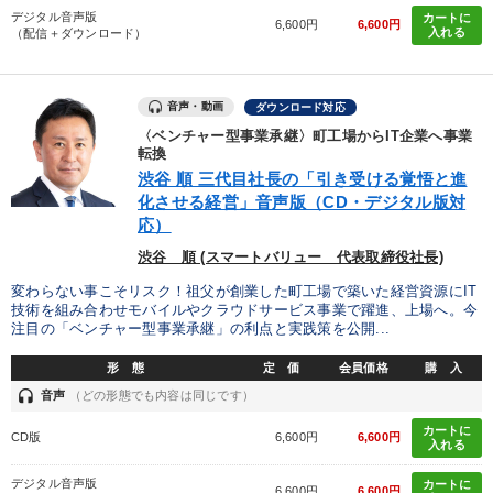
デジタル音声版
カートに
6,600円
6,600円
入れる
（配信＋ダウンロード）
音声・動画
ダウンロード対応
〈ベンチャー型事業承継〉町工場からIT企業へ事業
転換
渋谷 順 三代目社長の「引き受ける覚悟と進
化させる経営」音声版（CD・デジタル版対
応）
渋谷 順 (スマートバリュー 代表取締役社長)
変わらない事こそリスク！祖父が創業した町工場で築いた経営資源にIT
技術を組み合わせモバイルやクラウドサービス事業で躍進、上場へ。今
注目の「ベンチャー型事業承継」の利点と実践策を公開...
形 態
定 価
会員価格
購 入
headset
音声
（どの形態でも内容は同じです）
カートに
CD版
6,600円
6,600円
入れる
デジタル音声版
カートに
6,600円
6,600円