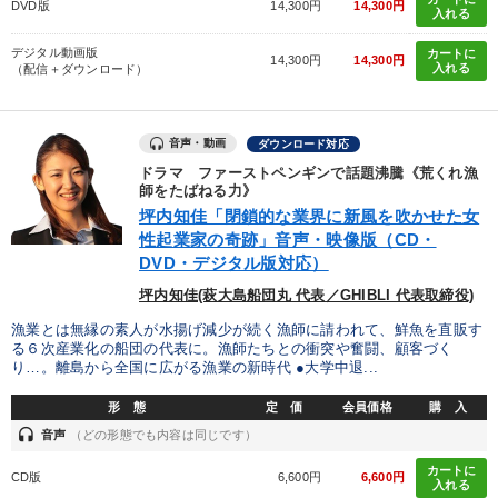
DVD版
14,300円
14,300円
入れる
デジタル動画版
カートに
14,300円
14,300円
入れる
（配信＋ダウンロード）
音声・動画
ダウンロード対応
ドラマ ファーストペンギンで話題沸騰《荒くれ漁
師をたばねる力》
坪内知佳「閉鎖的な業界に新風を吹かせた女
性起業家の奇跡」音声・映像版（CD・
DVD・デジタル版対応）
坪内知佳(萩大島船団丸 代表／GHIBLI 代表取締役)
漁業とは無縁の素人が水揚げ減少が続く漁師に請われて、鮮魚を直販す
る６次産業化の船団の代表に。漁師たちとの衝突や奮闘、顧客づく
り…。離島から全国に広がる漁業の新時代 ●大学中退...
形 態
定 価
会員価格
購 入
headset
音声
（どの形態でも内容は同じです）
カートに
CD版
6,600円
6,600円
入れる