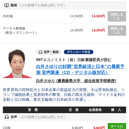
ondemand_video
動画
（どの形態でも内容は同じです）
完売しま
DVD版
14,300円
14,300円
した
デジタル動画版
完売しま
14,300円
14,300円
した
（配信＋ダウンロード）
音声・動画
ダウンロード対応
IMFエコノミスト（前）日銀審議委員が読む
白井さゆりの好調“世界経済と日本”の最新予
測 音声講座（CD・デジタル版対応）
白井さゆり (慶應義塾大学 総合政策学部教授)
世界景気の同時拡大と日本企業の収益拡大の実態。今は景気転換点。ト
ランプ減税効果と貿易戦争の弊害。日銀の異次元緩和、マイナス金利の
反動と出口戦略。東京五輪後の日本経済の見通し ...
形 態
定 価
会員価格
購 入
headset
音声
（どの形態でも内容は同じです）
カートに
CD版
6,600円
6,600円