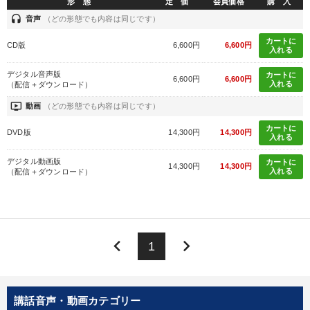
形 態
定 価
会員価格
購 入
headset
音声
（どの形態でも内容は同じです）
カートに
CD版
6,600円
6,600円
入れる
デジタル音声版
カートに
6,600円
6,600円
入れる
（配信＋ダウンロード）
ondemand_video
動画
（どの形態でも内容は同じです）
カートに
DVD版
14,300円
14,300円
入れる
デジタル動画版
カートに
14,300円
14,300円
入れる
（配信＋ダウンロード）
keyboard_arrow_left
keyboard_arrow_right
1
講話音声・動画カテゴリー