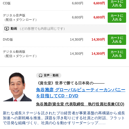
カートに
CD版
6,600円
6,600円
入れる
デジタル音声版
カートに
6,600円
6,600円
入れる
（配信＋ダウンロード）
ondemand_video
動画
（どの形態でも内容は同じです）
カートに
DVD版
14,300円
14,300円
入れる
デジタル動画版
カートに
14,300円
14,300円
入れる
（配信＋ダウンロード）
音声・動画
《資生堂》世界で勝てる日本発の―――
魚谷雅彦 グローバルビューティーカンパニー
を目指してCD・DVD
魚谷雅彦(資生堂 代表取締役 執行役員社長兼CEO)
新たな成長ステージを託されたプロ経営者が事業基盤の再構築から成長
加速への新戦略を推進。課題を浮き彫りにする社員との対話、フラット
で活発な組織づくり、社員の心を動かすリーダーシップ…...