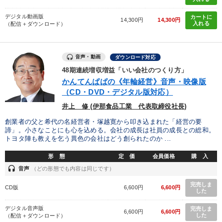
デジタル動画版
カートに
14,300円
14,300円
入れる
（配信＋ダウンロード）
音声・動画
ダウンロード対応
48期連続増収増益「いい会社のつくり方」
かんてんぱぱの《年輪経営》音声・映像版
（CD・DVD・デジタル版対応）
井上 修 (伊那食品工業 代表取締役社長)
創業者の父と希代の名経営者・塚越寛から叩き込まれた「経営の要
諦」。小さなことにも心を込める。会社の成長は社員の成長との総和。
トヨタ陣も教えを乞う異色の会社はどう創られたのか ...
形 態
定 価
会員価格
購 入
headset
音声
（どの形態でも内容は同じです）
完売しま
CD版
6,600円
6,600円
した
デジタル音声版
完売しま
6,600円
6,600円
した
（配信＋ダウンロード）