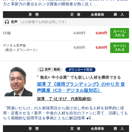
力と革新力の要点をホンダ躍進の開発者が熱く説く ...
形 態
定 価
会員価格
購 入
headset
音声
（どの形態でも内容は同じです）
カートに
CD版
6,600円
6,600円
入れる
デジタル音声版
カートに
6,600円
6,600円
入れる
（配信＋ダウンロード）
音声・動画
ダウンロード対応
" 無名× 中小企業" でも欲しい人材を獲得できる
深澤 了《採用ブランディング》のやり方 音
声講座（CD・デジタル版対応）
深澤 了 (むすび 代表取締役)
「間違いだらけ」の人材採用法から抜け出し求める人材を効率的に採
用・定着させる！新卒・中途の人材を自社のファンに育て、活躍しても
らう画期的な採用手法を事例とともに解説指導 ●9...
形 態
定 価
会員価格
購 入