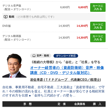
デジタル音声版
カートに
6,600円
6,600円
入れる
（配信＋ダウンロード）
ondemand_video
動画
（どの形態でも内容は同じです）
カートに
DVD版
14,300円
14,300円
入れる
デジタル動画版
カートに
14,300円
14,300円
入れる
（配信＋ダウンロード）
音声・動画
ダウンロード対応
《相続の大増税》から「会社」と「社長」を守る
オーナー経営者の〈資産防衛術〉音声・映像
講座（CD・DVD・デジタル版対応）
岩佐孝彦 (ＴＦＰグループ 代表兼CEO／税理士)
自社株、事業用不動産、自宅不動産…三大資産は「資産管理会社」で守
れ！今の税制の流れを捉え、社員とオーナー一族が安心できる相続対策
のすすめ方を伝授 ●「金持ち三代続かず」の壁を...
形 態
定 価
会員価格
購 入