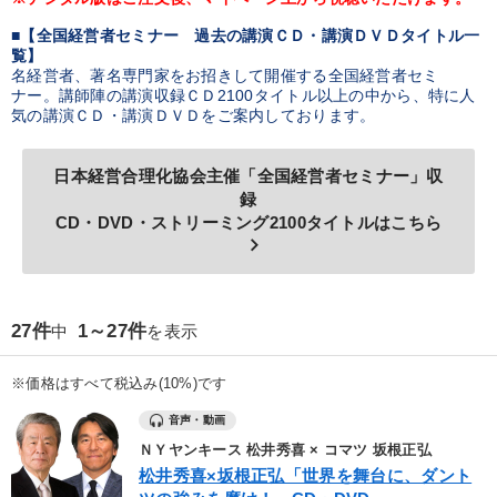
■【全国経営者セミナー 過去の講演ＣＤ・講演ＤＶＤタイトル一
製造業
卸売・小売・飲食業
建設・不動産業
覧】
名経営者、著名専門家をお招きして開催する全国経営者セミ
IT・サービス・金融業
コンサルタント
専門家
ナー。講師陣の講演収録ＣＤ2100タイトル以上の中から、特に人
気の講演ＣＤ・講演ＤＶＤをご案内しております。
キーワード
日本経営合理化協会主催「全国経営者セミナー」収
録
いい会社
金融
インフレ対策・値上げ
インバウンド
CD・DVD・ストリーミング2100タイトルはこちら
keyboard_arrow_right
資産運用
成功哲学
※「更新」を押すと「テーマ」「キーワード」を更新いただけます。
27件
1～27件
中
を表示
※価格はすべて税込み(10%)です
経営音声・動画を探す
ondemand_video
refresh
更新する
音声・動画
全国経営者セミナー収録物以外の経営教材（全761タイトル）からお探
しいただけます
ＮＹヤンキース 松井秀喜 × コマツ 坂根正弘
松井秀喜×坂根正弘「世界を舞台に、ダント