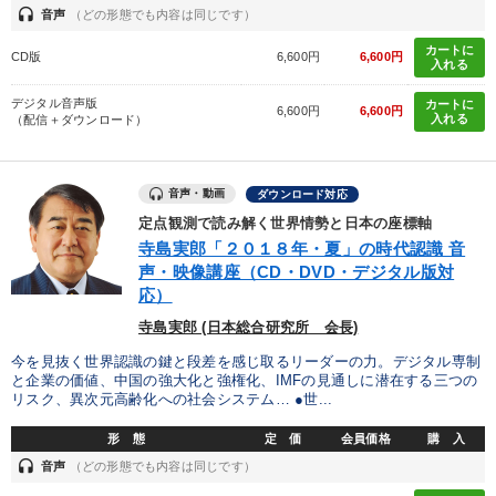
headset
音声
（どの形態でも内容は同じです）
カートに
CD版
6,600円
6,600円
入れる
デジタル音声版
カートに
6,600円
6,600円
入れる
（配信＋ダウンロード）
音声・動画
ダウンロード対応
定点観測で読み解く世界情勢と日本の座標軸
寺島実郎「２０１８年・夏」の時代認識 音
声・映像講座（CD・DVD・デジタル版対
応）
寺島実郎 (日本総合研究所 会長)
今を見抜く世界認識の鍵と段差を感じ取るリーダーの力。デジタル専制
と企業の価値、中国の強大化と強権化、IMFの見通しに潜在する三つの
リスク、異次元高齢化への社会システム… ●世...
形 態
定 価
会員価格
購 入
headset
音声
（どの形態でも内容は同じです）