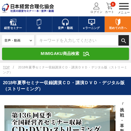
menu
0
ログイン
カート
メニュー
キーワードを入力して探す
edit
経営
セミナー
本
音声・動画
eラーニング
初めての方
へ
search
デジタル版対応のみ検索結果に表示する
manage_search
MIMIGAKU商品検索
search
上記の条件で検索
TOP
2018年夏季セミナー収録講演ＣＤ・講演ＤＶＤ・デジタル版（ストリーミ
ング）
2018年夏季セミナー収録講演ＣＤ・講演ＤＶＤ・デジタル版
講演収録物を探す
mic
refresh
（ストリーミング）
更新する
全国経営者セミナー講演収録物（全1315タイトル）からお探しいただけ
ます
「
挑
戦
カテゴリー
・
革