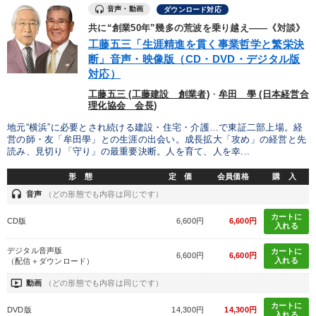
音声・動画
ダウンロード対応
共に“創業50年”幾多の荒波を乗り越え――《対談》
工藤五三「生涯精進を貫く事業哲学と繁栄決
断」音声・映像版（CD・DVD・デジタル版
対応）
工藤五三 (工藤建設 創業者)
・
牟田 學 (日本経営合
理化協会 会長)
地元“横浜”に必要とされ続ける建設・住宅・介護…で東証二部上場。経
営の師・友「牟田學」との生涯の出会い。成長拡大「攻め」の経営と先
読み、見切り「守り」の最重要決断。人を育て、人を幸...
形 態
定 価
会員価格
購 入
headset
音声
（どの形態でも内容は同じです）
カートに
CD版
6,600円
6,600円
入れる
デジタル音声版
カートに
6,600円
6,600円
入れる
（配信＋ダウンロード）
ondemand_video
動画
（どの形態でも内容は同じです）
カートに
DVD版
14,300円
14,300円
入れる