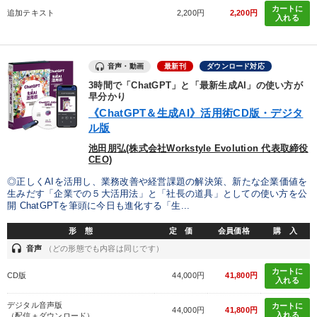
カートに
追加テキスト
2,200円
2,200円
入れる
音声・動画
最新刊
ダウンロード対応
3時間で「ChatGPT」と「最新生成AI」の使い方が
早分かり
《ChatGPT＆生成AI》活用術CD版・デジタ
ル版
池田朋弘(株式会社Workstyle Evolution 代表取締役
CEO)
◎正しくAIを活用し、業務改善や経営課題の解決策、新たな企業価値を
生みだす「企業での５大活用法」と「社長の道具」としての使い方を公
開 ChatGPTを筆頭に今日も進化する「生...
形 態
定 価
会員価格
購 入
headset
音声
（どの形態でも内容は同じです）
カートに
CD版
44,000円
41,800円
入れる
デジタル音声版
カートに
44,000円
41,800円
入れる
（配信＋ダウンロード）