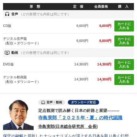
形 態
定 価
会員価格
購 入
headset
音声
（どの形態でも内容は同じです）
カートに
CD版
6,600円
6,600円
入れる
デジタル音声版
カートに
6,600円
6,600円
入れる
（配信＋ダウンロード）
ondemand_video
動画
（どの形態でも内容は同じです）
カートに
DVD版
14,300円
14,300円
入れる
デジタル動画版
カートに
14,300円
14,300円
入れる
（配信＋ダウンロード）
音声・動画
ダウンロード対応
定点観測で読み解く日本の針路と展望―――
寺島実郎「２０２５年・夏」の時代認識
寺島実郎(日本総合研究所 会長)
保守の融解と屈折したナショナリズムが浮上する日本を取り巻く幻想。