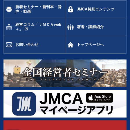
新着セミナー・新刊本・音
JMCA特別コンテンツ
声・動画
経営コラム「ＪＭＣＡweb
著者・講師紹介
open_in_new
＋」
お問い合わせ
トップページへ