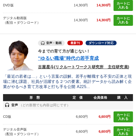
カートに
DVD版
14,300円
14,300円
入れる
デジタル動画版
カートに
14,300円
14,300円
入れる
（配信＋ダウンロード）
音声・動画
最新刊
ダウンロード対応
今までの育て方が通じない！
“ゆるい職場”時代の若手育成
古屋星斗(リクルートワークス研究所 主任研究員)
「最近の若者は…」という言葉の誤解。若手が離職する不安の正体と現
場に潜む課題、社員が活躍する２つの要素。統計データから読み解く企
業がやるべき育て方改革と打ち手を公開 A225...
形 態
定 価
会員価格
購 入
headset
音声
（どの形態でも内容は同じです）
カートに
CD版
6,600円
6,600円
入れる
デジタル音声版
カートに
6,600円
6,600円
入れる
（配信＋ダウンロード）