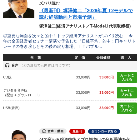
優秀各社の智恵と戦略
事業家のロマンと経営
ズバリ読む
《最新刊》塚澤健二「2026年夏 T2モデルで
読む経済動向と市場予測」
若手異才経営者の発想
専門家のアドバイス
塚澤健二(経済アナリスト／T-Model.i代表取締役)
リーダーの器量を学ぶ
◎重要な局面を次々と的中！トップ経済アナリストがズバリ読む 今
年の全国経営者セミナー講演で予告した「日経平均」的中！円キャリト
レードの巻き戻しとその後の戻り相場、ＩＴバブル...
テーマ
形 態
定 価
会員価格
購 入
headset
音声
（どの形態でも内容は同じです）
最新刊・戦略参謀ChatGPT実戦法と中小企業のDXと講話ご案内
カートに
CD版
33,000円
33,000円
入れる
《強い財務を実践する経営者》講話４選
デジタル音声版
カートに
33,000円
33,000円
【最新刊】精神科医・和田秀樹の「老いない力」＋健康な社長と
入れる
（配信＋ダウンロード）
会社をつくる厳選講話
カートに
USB(音声)
33,000円
33,000円
入れる
経営戦略・経営実務
2026年春季全国経営者セミナー収録講演ＣＤ・講演ＤＶＤ・デジ
タル版（音声／動画ストリーミング・ダウンロード）
音声・動画
最新刊
ダウンロード対応
AIで変わる投資技術とプロ顔負けの分析手法を伝