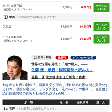
デジタル音声版
カートに
6,600円
6,600円
入れる
（配信＋ダウンロード）
ondemand_video
動画
（どの形態でも内容は同じです）
カートに
DVD版
14,300円
14,300円
入れる
デジタル動画版
カートに
14,300円
14,300円
入れる
（配信＋ダウンロード）
音声・動画
最新刊
ダウンロード対応
世界の深層を見抜く「知の巨人」――
佐藤 優「最新・国際情勢の読み方」
佐藤 優(元外務省主任分析官／作家)
動き出す世界の新秩序。新興政党が躍進し壊れ始めた旧体制と翼賛化す
る日本。理屈が通じぬトランプ外交と「心の時代」の世界…。佐藤優が
読む国際情勢の真実と社長の視点 A22561 ...
形 態
定 価
会員価格
購 入
headset
音声
（どの形態でも内容は同じです）