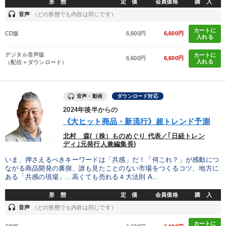
形 態
定 価
会員価格
購 入
headset
音声
（どの形態でも内容は同じです）
カートに
CD版
6,600円
6,600円
入れる
デジタル音声版
カートに
6,600円
6,600円
入れる
（配信＋ダウンロード）
音声・動画
ダウンロード対応
2024年後半からの
《大ヒット商品・新流行》超トレンド予測
北村 森(（株）ものめぐり 代表／｢日経トレン
ディ｣元発行人兼編集長)
いま、押さえるべきキーワードは「共感」だ！「何これ？」が感動につ
ながる商品開発の裏側、誰も見たことのない市場をつくるコツ、地方に
ある「共感の現場」…高くても売れる４大法則 A...
形 態
定 価
会員価格
購 入
headset
音声
（どの形態でも内容は同じです）
カートに