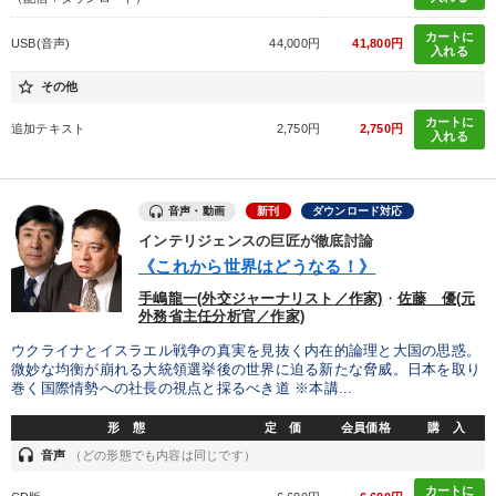
カートに
USB(音声)
44,000円
41,800円
入れる
star_border
その他
カートに
追加テキスト
2,750円
2,750円
入れる
音声・動画
新刊
ダウンロード対応
インテリジェンスの巨匠が徹底討論
《これから世界はどうなる！》
手嶋龍一(外交ジャーナリスト／作家)
・
佐藤 優(元
外務省主任分析官／作家)
ウクライナとイスラエル戦争の真実を見抜く内在的論理と大国の思惑。
微妙な均衡が崩れる大統領選挙後の世界に迫る新たな脅威。日本を取り
巻く国際情勢への社長の視点と採るべき道 ※本講...
形 態
定 価
会員価格
購 入
headset
音声
（どの形態でも内容は同じです）
カートに