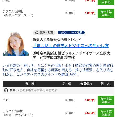
CD版
6,600円
6,600円
入れる
デジタル音声版
カートに
6,600円
6,600円
入れる
（配信＋ダウンロード）
音声・動画
ダウンロード対応
急拡大する新たな消費トレンド―――
「推し活」の世界とビジネスへの生かし方
瀬町奈々美(推し活ビジネスアドバイザー／立教大
学 経営学部国際経営学科)
いま話題の「推し活」とは？その現象とＳＮＳ時代の顧客心理と購買行
動の押さえ方。自社を応援する顧客が増える「推し活経済」を取り込む
利点と、ビジネスへの２大ポイントを解説 A22...
形 態
定 価
会員価格
購 入
headset
音声
（どの形態でも内容は同じです）
カートに
CD版
6,600円
6,600円
入れる
デジタル音声版
カートに
6,600円
6,600円
入れる
（配信＋ダウンロード）