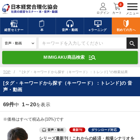
menu
0
ログイン
カート
メニュー
キーワードを入力して探す
edit
経営
セミナー
本
音声・動画
eラーニング
初めての方
へ
search
デジタル版対応のみ検索結果に表示する
manage_search
MIMIGAKU商品検索
search
上記の条件で検索
TOP
" [タグ・キーワードから探す（キーワード）：トレンド] "の検索結果
[タグ・キーワードから探す（キーワード）：トレンド]の 音
声・動画
講演収録物を探す
mic
refresh
更新する
69件
1～20
中
を表示
全国経営者セミナー講演収録物（全1315タイトル）からお探しいただけ
ます
※価格はすべて税込み(10%)です
カテゴリー
音声・動画
最新刊
ダウンロード対応
シリーズ最新刊！これからの経済・相場シナリオを