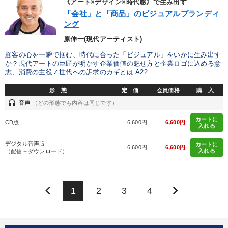
《アート×デザイン×時代感》で生み出す
「会社」と「商品」のビジュアルブランディ
ング
原伸一(現代アーティスト)
顧客の心を一瞬で掴む、時代に合った「ビジュアル」をいかに生み出す
か？現代アートの巨匠が明かす企業価値の魅せ方と企業ロゴに込める意
志、消費の主役Ｚ世代への訴求のカギとは A22...
形 態
定 価
会員価格
購 入
headset
音声
（どの形態でも内容は同じです）
カートに
CD版
6,600円
6,600円
入れる
デジタル音声版
カートに
6,600円
6,600円
入れる
（配信＋ダウンロード）
keyboard_arrow_left
keyboard_arrow_right
1
2
3
4