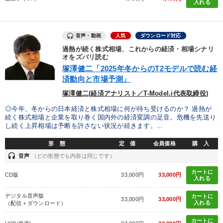
入れる
すべての音声・動画（全2076タイトル）からお探しいただけます
タグ・キーワード
音声・動画
人気
ダウンロード対応
過熱が続く株式相場、これからの経済・相場シナリ
オをズバリ読む
プロ経営者
心を磨く
教育
仕事術・ビジネスハック
塚澤健二「2025年冬からのT2モデルで読む経
済動向と市場予測」
営業力強化
入門篇
大竹愼一
松下幸之助
仕組み
塚澤健二(経済アナリスト／T-Model.i代表取締役)
モチベーション
対談・座談会
生産性向上
人事戦略
◎今年、冬からの日本経済と株式相場に何が待ち受けるのか？ 過熱が
続く株式相場と企業を取り巻く国内外の経済変調の足音。危機を先送り
創業者
いい会社
資産運用
労務問題・人事対策
し続く上昇相場は予断を許さない状況が続きます。...
形 態
定 価
会員価格
購 入
モノづくり
相続・事業承継
トレンド
会社を守る
headset
音声
（どの形態でも内容は同じです）
未来先見
マネジメント
中小企業
カートに
CD版
33,000円
33,000円
入れる
※「更新」を押すと「タグ・キーワード」を更新いただけます。
デジタル音声版
カートに
33,000円
33,000円
入れる
（配信＋ダウンロード）
カートに