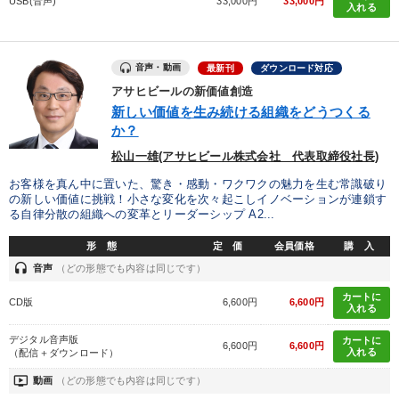
USB(音声)
33,000円
33,000円
入れる
音声・動画
最新刊
ダウンロード対応
アサヒビールの新価値創造
新しい価値を生み続ける組織をどうつくる
か？
松山一雄(アサヒビール株式会社 代表取締役社長)
お客様を真ん中に置いた、驚き・感動・ワクワクの魅力を生む常識破り
の新しい価値に挑戦！小さな変化を次々起こしイノベーションが連鎖す
る自律分散の組織への変革とリーダーシップ A2...
形 態
定 価
会員価格
購 入
headset
音声
（どの形態でも内容は同じです）
カートに
CD版
6,600円
6,600円
入れる
デジタル音声版
カートに
6,600円
6,600円
入れる
（配信＋ダウンロード）
ondemand_video
動画
（どの形態でも内容は同じです）