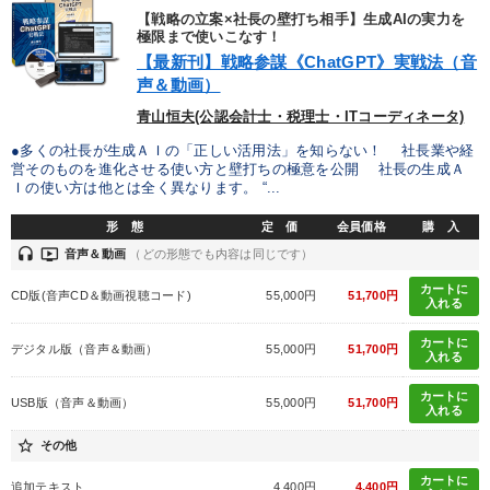
目的別
【戦略の立案×社長の壁打ち相手】生成AIの実力を
極限まで使いこなす！
【最新刊】戦略参謀《ChatGPT》実戦法（音
財務・数字力の向上
リーダーの魅力向上
声＆動画）
青山恒夫(公認会計士・税理士・ITコーディネータ)
新事業・新商品づくり
経営を改善したい
●多くの社長が生成ＡＩの「正しい活用法」を知らない！ 社長業や経
営そのものを進化させる使い方と壁打ちの極意を公開 社長の生成Ａ
業績を伸ばしたい
組織を強化したい
Ｉの使い方は他とは全く異なります。 “...
形 態
定 価
会員価格
購 入
キーワード
headset
ondemand_video
音声＆動画
（どの形態でも内容は同じです）
カートに
CD版(音声CD＆動画視聴コード)
55,000円
51,700円
聞き手・作間信司
相続・事業承継
伝統・文化
入れる
カートに
テレビ・ネットで話題
稲盛和夫
歴史に学ぶ
デジタル版（音声＆動画）
55,000円
51,700円
入れる
カートに
USB版（音声＆動画）
55,000円
51,700円
※「更新」を押すと「カテゴリー」「目的別」「キーワード」を更新いただけます。
入れる
star_border
その他
タグから探す
local_offer
refresh
更新する
カートに
追加テキスト
4,400円
4,400円