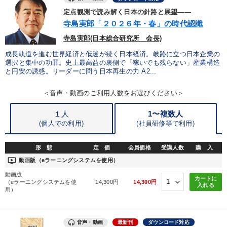
定点観測で読み解く日本の針路と展望――
経営音声・動画を探す
ondemand_video
refresh
更新する
寺島実郎「２０２６年・春」の時代認識
全国経営者セミナー収録物以外の経営教材（全761タイトル）からお探
寺島実郎(日本総合研究所 会長)
しいただけます
成長軌道を進む世界経済と低迷が続く日本経済。岐路に立つ日本企業の
選択と集中の功罪。史上最高益の裏側で「稼いでも残らない」産業構造
カテゴリー
と円安の誘惑。リーダーに問う日本再生の力 A2...
＜音声・動画のご利用人数をお選びください＞
会社のパフォーマンスを高める講話
「儲けの本質」を突く
１人
1〜複数人
全国経営者セミナー収録〈売れ筋・人気〉音声＆動画20選
(個人での利用)
(
社員研修等で利用)
歴史・古典に学ぶ実務講話
資産戦略
【1月】音声・映像
形 態
定 価
会員価格
受講人数
購 入
経済・景気・相場予測
売上直結の営業力や販売力を獲得する
ondemand_video
動画版（eラーニングシステムを使用）
動画版
カートに
経営リーダーの考え方と戦略を学ぶ
改善・生産性向上
（eラーニングシステムを使
14,300円
14,300円
入れる
用）
後継社長・アトツギ
最新トレンドと時代の潮流を押さえる
音声・動画
最新刊
ダウンロード対応