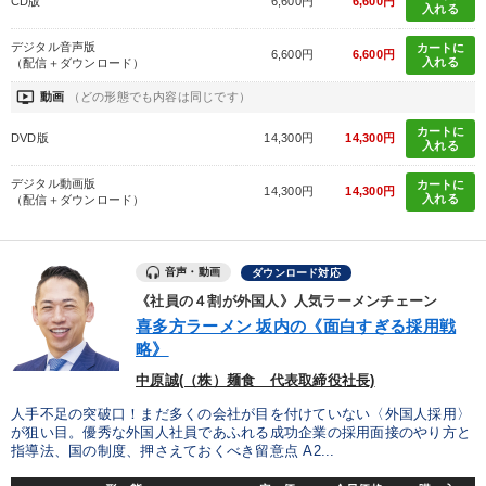
CD版
6,600円
6,600円
入れる
デジタル音声版
カートに
6,600円
6,600円
入れる
（配信＋ダウンロード）
ondemand_video
動画
（どの形態でも内容は同じです）
カートに
DVD版
14,300円
14,300円
入れる
デジタル動画版
カートに
14,300円
14,300円
入れる
（配信＋ダウンロード）
音声・動画
ダウンロード対応
《社員の４割が外国人》人気ラーメンチェーン
喜多方ラーメン 坂内の《面白すぎる採用戦
略》
中原誠(（株）麺食 代表取締役社長)
人手不足の突破口！まだ多くの会社が目を付けていない〈外国人採用〉
が狙い目。優秀な外国人社員であふれる成功企業の採用面接のやり方と
指導法、国の制度、押さえておくべき留意点 A2...