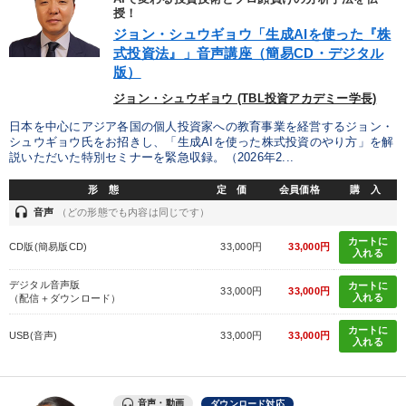
最新技術・トレンド
授！
ジョン・シュウギョウ「生成AIを使った『株
式投資法』」音声講座（簡易CD・デジタル
業種
版）
ジョン・シュウギョウ (TBL投資アカデミー学長)
製造業
卸売・小売・飲食業
建設・不動産業
日本を中心にアジア各国の個人投資家への教育事業を経営するジョン・
シュウギョウ氏をお招きし、「生成AIを使った株式投資のやり方」を解
IT・サービス・金融業
コンサルタント
専門家
説いただいた特別セミナーを緊急収録。（2026年2...
形 態
定 価
会員価格
購 入
キーワード
headset
音声
（どの形態でも内容は同じです）
カートに
CD版(簡易版CD)
33,000円
33,000円
入れる
心を磨く
一流人
FCビジネス
デジタル音声版
カートに
33,000円
33,000円
健康・ウェルビーイング
多様性・ダイバーシティ
入れる
（配信＋ダウンロード）
カートに
プレゼン
USB(音声)
33,000円
33,000円
入れる
※「更新」を押すと「テーマ」「キーワード」を更新いただけます。
音声・動画
ダウンロード対応