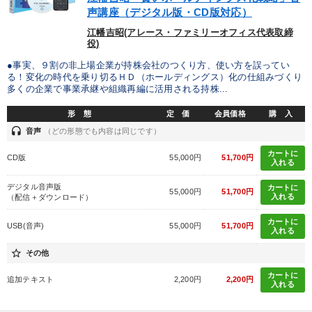
声講座（デジタル版・CD版対応）
江幡吉昭(アレース・ファミリーオフィス代表取締
役)
●事実、９割の非上場企業が持株会社のつくり方、使い方を誤ってい
る！変化の時代を乗り切るＨＤ（ホールディングス）化の仕組みづくり
多くの企業で事業承継や組織再編に活用される持株...
形 態
定 価
会員価格
購 入
headset
音声
（どの形態でも内容は同じです）
カートに
CD版
55,000円
51,700円
入れる
デジタル音声版
カートに
55,000円
51,700円
入れる
（配信＋ダウンロード）
カートに
USB(音声)
55,000円
51,700円
入れる
star_border
その他
カートに
追加テキスト
2,200円
2,200円
入れる