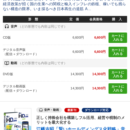
経済政策が招く国の生業への関税と輸入インフレの鉄槌、稼いでも残ら
ない構造の限界。いま採るべき日本再生の道筋 A...
形 態
定 価
会員価格
購 入
headset
音声
（どの形態でも内容は同じです）
カートに
CD版
6,600円
6,600円
入れる
デジタル音声版
カートに
6,600円
6,600円
入れる
（配信＋ダウンロード）
ondemand_video
動画
（どの形態でも内容は同じです）
カートに
DVD版
14,300円
14,300円
入れる
デジタル動画版
カートに
14,300円
14,300円
入れる
（配信＋ダウンロード）
音声・動画
最新刊
ダウンロード対応
正しく持株会社を構築しフル活用、経営や税制のメ
リットを最大化する
江幡吉昭「賢いホールディングス化戦略」音