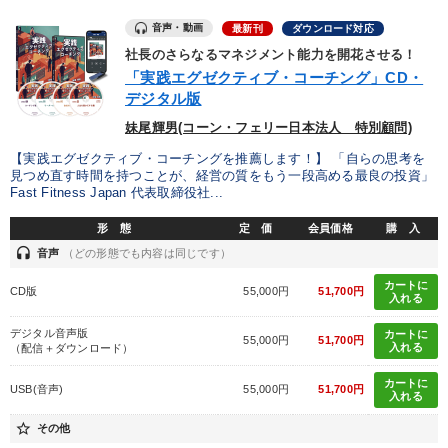
音声・動画
最新刊
ダウンロード対応
社長のさらなるマネジメント能力を開花させる！
「実践エグゼクティブ・コーチング」CD・
デジタル版
妹尾輝男(コーン・フェリー日本法人 特別顧問)
【実践エグゼクティブ・コーチングを推薦します！】 「自らの思考を
見つめ直す時間を持つことが、経営の質をもう一段高める最良の投資」
Fast Fitness Japan 代表取締役社...
形 態
定 価
会員価格
購 入
headset
音声
（どの形態でも内容は同じです）
カートに
CD版
55,000円
51,700円
入れる
デジタル音声版
カートに
55,000円
51,700円
入れる
（配信＋ダウンロード）
カートに
USB(音声)
55,000円
51,700円
入れる
star_border
その他