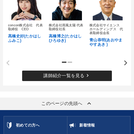
concon株式会社 代表
株式会社雨風太陽 代表
株式会社サイエンス
髙
取締役 CEO
取締役社長
ホールディングス 代
村
表取締役会長
髙橋史好(たかはし
高橋博之(たかはし
し
青山恭明(あおやま
ふみこ)
ひろゆき)
やすあき )
keyboard_arrow_right
講師紹介一覧を見る
keyboard_arrow_up
このページの先頭へ
初めての方へ
新着情報