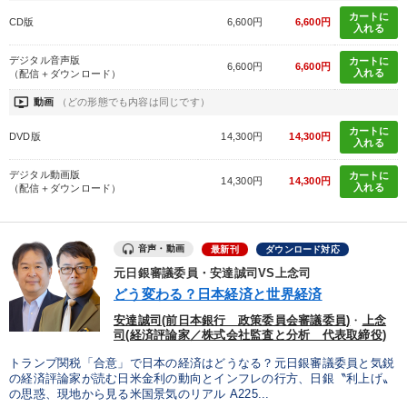
カートに
CD版
6,600円
6,600円
入れる
デジタル音声版
カートに
6,600円
6,600円
入れる
（配信＋ダウンロード）
ondemand_video
動画
（どの形態でも内容は同じです）
カートに
DVD版
14,300円
14,300円
入れる
デジタル動画版
カートに
14,300円
14,300円
入れる
（配信＋ダウンロード）
音声・動画
最新刊
ダウンロード対応
元日銀審議委員・安達誠司VS上念司
どう変わる？日本経済と世界経済
安達誠司(前日本銀行 政策委員会審議委員)
・
上念
司(経済評論家／株式会社監査と分析 代表取締役)
トランプ関税「合意」で日本の経済はどうなる？元日銀審議委員と気鋭
の経済評論家が読む日米金利の動向とインフレの行方、日銀〝利上げ〟
の思惑、現地から見る米国景気のリアル A225...