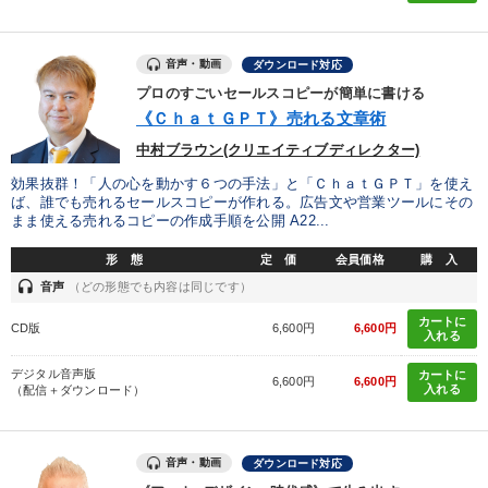
音声・動画
ダウンロード対応
プロのすごいセールスコピーが簡単に書ける
《ＣｈａｔＧＰＴ》売れる文章術
中村ブラウン(クリエイティブディレクター)
効果抜群！「人の心を動かす６つの手法」と「ＣｈａｔＧＰＴ」を使え
ば、誰でも売れるセールスコピーが作れる。広告文や営業ツールにその
まま使える売れるコピーの作成手順を公開 A22...
形 態
定 価
会員価格
購 入
headset
音声
（どの形態でも内容は同じです）
カートに
CD版
6,600円
6,600円
入れる
デジタル音声版
カートに
6,600円
6,600円
入れる
（配信＋ダウンロード）
音声・動画
ダウンロード対応