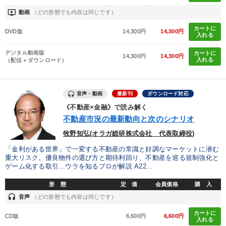
ondemand_video
動画
（どの形態でも内容は同じです）
カートに
DVD版
14,300円
14,300円
入れる
デジタル動画版
カートに
14,300円
14,300円
入れる
（配信＋ダウンロード）
音声・動画
最新刊
ダウンロード対応
《不動産×金融》で読み解く
不動産市況の最新動向と次のシナリオ
牧野知弘(オラガ総研株式会社 代表取締役)
「金利がある世界」で一変する不動産の常識と好調なマーケットに潜む
重大リスク。優良物件の選び方と期待利回り、不動産を巡る規制強化と
ゲーム化する取引…ウラを知るプロが解説 A22...
形 態
定 価
会員価格
購 入
headset
音声
（どの形態でも内容は同じです）
カートに
CD版
6,600円
6,600円
入れる