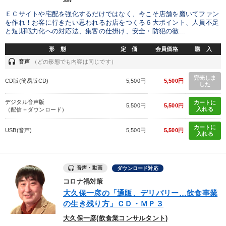
ＥＣサイトや宅配を強化するだけではなく、今こそ店舗を磨いてファン
を作れ！お客に行きたい思われるお店をつくる６大ポイント、人員不足
と短期戦力化への対応法、集客の仕掛け、安全・防犯の徹...
形 態
定 価
会員価格
購 入
headset
音声
（どの形態でも内容は同じです）
完売しま
CD版(簡易版CD)
5,500円
5,500円
した
デジタル音声版
カートに
5,500円
5,500円
入れる
（配信＋ダウンロード）
カートに
USB(音声)
5,500円
5,500円
入れる
音声・動画
ダウンロード対応
コロナ禍対策
大久保一彦の「通販、デリバリー…飲食事業
の生き残り方」ＣＤ・ＭＰ３
大久保一彦(飲食業コンサルタント)