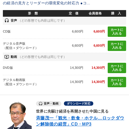
の経済の見方とリーダーの環境変化の対応力 ●コ...
カテゴリー
形 態
定 価
会員価格
購 入
headset
音声
（どの形態でも内容は同じです）
2026年夏季全国経営者セミナー収録講演ＣＤ・講演ＤＶＤ・デジ
タル版（音声／動画ストリーミング・ダウンロード）
カートに
CD版
6,600円
6,600円
入れる
経営戦略・経営実務
後継社長・アトツギ
デジタル音声版
カートに
6,600円
6,600円
入れる
（配信＋ダウンロード）
《強い財務を実践する経営者》講話４選
ondemand_video
動画
（どの形態でも内容は同じです）
井上和弘の財務力UP
「儲けの本質」を突く
カートに
DVD版
14,300円
14,300円
入れる
企業戦略に学ぶ
デジタル動画版
カートに
14,300円
14,300円
入れる
（配信＋ダウンロード）
仕事のスキルと人間力を高める知恵を身につける
最新技術・トレンド
数字・税務・決算書
音声・動画
ダウンロード対応
世界に先駆け経済を再開させた中国に見る
最新刊・戦略参謀ChatGPT実戦法と中小企業のDXと講話ご案内
斉藤茂一「観光・飲食・ホテル…ロックダウ
ン解除後の経営」CD・MP3
148回夏季大会