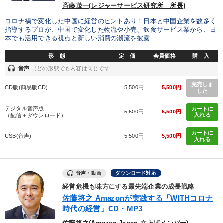
斉藤茂一(レジャーサービス研究所 所長)
コロナ禍で変化した中国に経営のヒントあり！日本と中国企業を数多く
目的別
指導するプロが、中国で変化した物流や小売、飲食サービス業から、日
本でも活用できる視点と新しい消費の潮流を披露 ...
形 態
定 価
会員価格
購 入
リーダーの魅力向上
財務・数字力の向上
headset
音声
（どの形態でも内容は同じです）
新事業・新商品づくり
業績を伸ばしたい
完売しま
CD版(簡易版CD)
5,500円
5,500円
した
経営を改善したい
パフォーマンス向上
デジタル音声版
カートに
5,500円
5,500円
入れる
（配信＋ダウンロード）
キーワード
カートに
USB(音声)
5,500円
5,500円
入れる
ドラッカー
テレビ・ネットで話題
ビジネスモデル
音声・動画
ダウンロード対応
DX
FCビジネス
インフレ対策・値上げ
経営危機も味方にする最先端企業の成長戦略
佐藤将之 Amazonが実践する「WITHコロナ
※「更新」を押すと「カテゴリー」「目的別」「キーワード」を更新いただけます。
時代の経営」CD・MP3
佐藤将之(Amazon Japan 立上げメンバー)