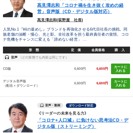
優秀各社の智恵と戦略
事業家のロマンと経営
髙見澤志和「コロナ禍を生き抜く攻めの経
営」音声版（CD・デジタル版対応）
若手異才経営者の発想
専門家のアドバイス
髙見澤志和(荻野屋 社長)
リーダーの器量を学ぶ
人気No.1『峠の釜めし』ブランドを再強化させる6代目社長の挑戦。同
族老舗の油断・慢心、光と影。全社改革を担う最終責任者の覚悟。コロ
ナ危機をチャンスに変える「諦めない経営」 ...
テーマ
形 態
定 価
会員価格
購 入
headset
音声
（どの形態でも内容は同じです）
全国経営者セミナー収録〈売れ筋・人気〉音声＆動画20選
カートに
CD版
6,600円
6,600円
入れる
最新トレンドと時代の潮流を押さえる
デジタル音声版
カートに
6,600円
6,600円
入れる
（配信＋ダウンロード）
2025年春季全国経営者セミナー収録講演ＣＤ・講演ＤＶＤ・デジ
タル版（音声／動画ストリーミング・ダウンロード）
経済・景気・相場予測
【6月】音声・映像
音声・動画
ダウンロード対応
《リーダーの未来を見る力》
【5月】音声・映像
「コロナ+人口減」に負けない思考法CD・デ
ジタル版（ストリーミング）