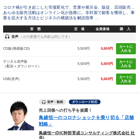
コロナ禍が引き起こした市場変化で、営業や展示会、販促、店頭販売…
あらゆる販売活動はオンライン化が急務に。非対面で顧客を獲得し、事
業を拡大する方法とビジネスの構築法を解説指導 ...
形 態
定 価
会員価格
購 入
headset
音声
（どの形態でも内容は同じです）
カートに
CD版(簡易版CD)
5,500円
5,500円
入れる
デジタル音声版
カートに
5,500円
5,500円
入れる
（配信＋ダウンロード）
カートに
USB(音声)
5,500円
5,500円
入れる
音声・動画
ダウンロード対応
売上回復への打ち手を披露！
鳥越恒一のコロナショックを乗り切る「店舗
戦略」
鳥越恒一(DIC幹部育成コンサルティング株式会社 社
長)