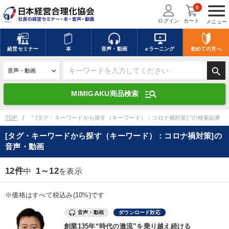
menu
0
ログイン
カート
メニュー
キーワードを入力して探す
edit
経営
セミナー
本
音声・動画
eラーニング
初めての方
へ
search
デジタル版対応のみ検索結果に表示する
manage_search
MIMIGAKU商品検索
search
上記の条件で検索
TOP
" [タグ・キーワードから探す（キーワード）：コロナ禍対策] "の検索結果
[タグ・キーワードから探す（キーワード）：コロナ禍対策]の
音声・動画
講演収録物を探す
mic
refresh
更新する
12件
1～12
中
を表示
全国経営者セミナー講演収録物（全1315タイトル）からお探しいただけ
ます
※価格はすべて税込み(10%)です
カテゴリー
音声・動画
ダウンロード対応
創業135年“時代の激流”を乗り越え続ける