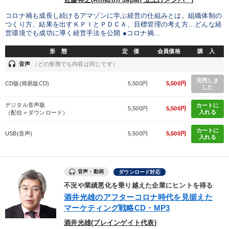
タグから探す
local_offer
refresh
更新する
コロナ禍も成長し続けるアマゾンに学ぶ経営の仕組みとは。組織体制の
つくり方、結果を出すＫＰＩとＰＤＣＡ、目標管理の考え方…どんな経
すべての音声・動画（全2076タイトル）からお探しいただけます
営環境でも成功に導く経営手法を公開 ●コロナ禍...
形 態
定 価
会員価格
購 入
タグ・キーワード
headset
音声
（どの形態でも内容は同じです）
完売しま
話し方
会社数字を学ぶ
ベンチャー
SNS活用
CD版(簡易版CD)
5,500円
5,500円
した
通信販売
ランチェスター戦略
モノづくり
一流人
デジタル音声版
カートに
5,500円
5,500円
入れる
（配信＋ダウンロード）
ドラッカー
広報・PR
SDGs
イノベーション
カートに
USB(音声)
5,500円
5,500円
入れる
コミュニケーション
労務問題・人事対策
AI
健康・ウェルビーイング
リベラルアーツ
経営計画
音声・動画
ダウンロード対応
不況や業績悪化を乗り越えた企業にヒントを得る
一倉定
稲盛和夫
プレゼン
株式市場
営業力強化
酒井光雄のアフターコロナ時代を見据えた
マーケティング戦略CD・MP3
インバウンド
酒井光雄(ブレインゲイト代表)