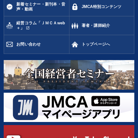
新着セミナー・新刊本・音
JMCA特別コンテンツ
声・動画
経営コラム「ＪＭＣＡweb
著者・講師紹介
open_in_new
＋」
お問い合わせ
トップページへ