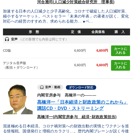
河合雅司(人口減少対策総合研究所 理事長)
業種
加速する日本の人口減少と少子高齢化。コロナで破綻した人口減対策、
縮小するマーケット。ベストセラー「未来の年表」の著者が説く、変化
製造業
卸売・小売・飲食業
建設・不動産業
対応への経営のすすめ方、求められる能力… ●ベ...
形 態
定 価
会員価格
購 入
IT・サービス・金融業
コンサルタント
専門家
headset
音声
（どの形態でも内容は同じです）
カートに
キーワード
CD版
6,600円
6,600円
入れる
デジタル音声版
カートに
6,600円
6,600円
ビジネスモデル
AI
賃金制度
ベンチャー
入れる
（配信＋ダウンロード）
経営計画
DX
音声・動画
ダウンロード対応
内閣官房参与 髙橋洋一の―――
※「更新」を押すと「テーマ」「キーワード」を更新いただけます。
髙橋洋一「日本経済と財政政策のこれから」
講話CD・DVD・ストリーミング
経営音声・動画を探す
ondemand_video
refresh
更新する
髙橋洋一(内閣官房参与 経済･財政政策担当)
全国経営者セミナー収録物以外の経営教材（全761タイトル）からお探
混迷極める日本経済。コロナ禍対策への財政出動の実情とワクチンを巡
しいただけます
る情報戦、国債発行と増税のカラクリ…。歴代内閣ブレーンが説く今後