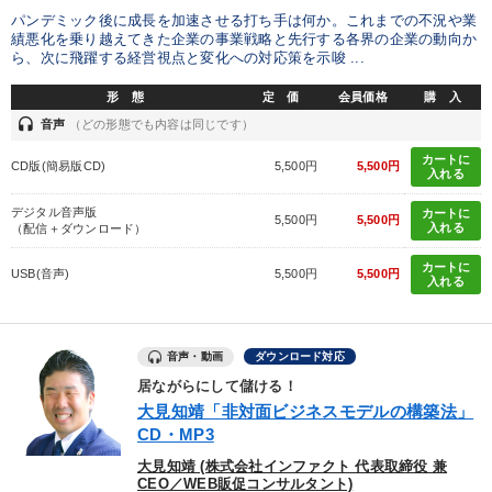
パンデミック後に成長を加速させる打ち手は何か。これまでの不況や業
※「更新」を押すと「タグ・キーワード」を更新いただけます。
績悪化を乗り越えてきた企業の事業戦略と先行する各界の企業の動向か
ら、次に飛躍する経営視点と変化への対応策を示唆 ...
形 態
定 価
会員価格
購 入
headset
音声
（どの形態でも内容は同じです）
カートに
CD版(簡易版CD)
5,500円
5,500円
入れる
デジタル音声版
カートに
5,500円
5,500円
入れる
（配信＋ダウンロード）
カートに
USB(音声)
5,500円
5,500円
入れる
音声・動画
ダウンロード対応
居ながらにして儲ける！
大見知靖「非対面ビジネスモデルの構築法」
CD・MP3
大見知靖 (株式会社インファクト 代表取締役 兼
CEO／WEB販促コンサルタント)