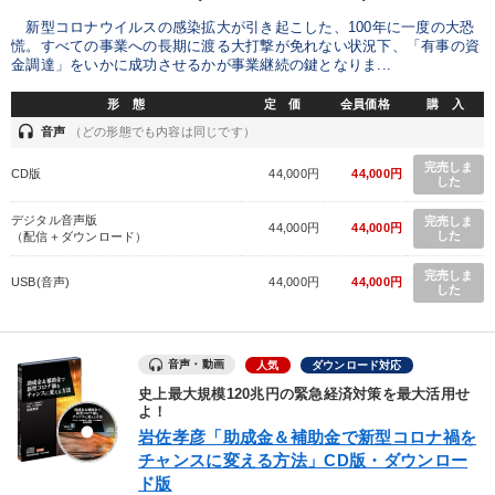
新型コロナウイルスの感染拡大が引き起こした、100年に一度の大恐
慌。すべての事業への長期に渡る大打撃が免れない状況下、「有事の資
金調達」をいかに成功させるかが事業継続の鍵となりま...
形 態
定 価
会員価格
購 入
headset
音声
（どの形態でも内容は同じです）
完売しま
CD版
44,000円
44,000円
した
デジタル音声版
完売しま
44,000円
44,000円
した
（配信＋ダウンロード）
完売しま
USB(音声)
44,000円
44,000円
した
音声・動画
人気
ダウンロード対応
史上最大規模120兆円の緊急経済対策を最大活用せ
よ！
岩佐孝彦「助成金＆補助金で新型コロナ禍を
チャンスに変える方法」CD版・ダウンロー
ド版