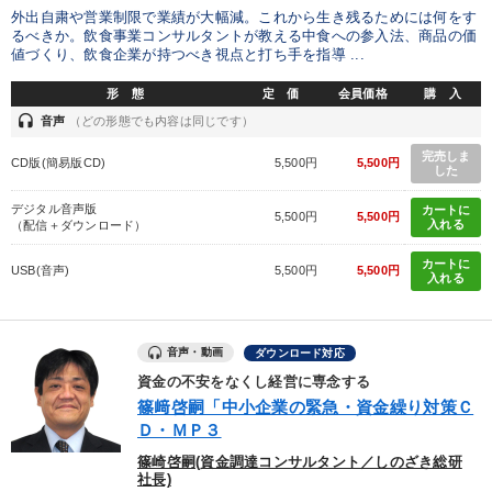
外出自粛や営業制限で業績が大幅減。これから生き残るためには何をす
るべきか。飲食事業コンサルタントが教える中食への参入法、商品の価
値づくり、飲食企業が持つべき視点と打ち手を指導 ...
形 態
定 価
会員価格
購 入
headset
音声
（どの形態でも内容は同じです）
完売しま
CD版(簡易版CD)
5,500円
5,500円
した
デジタル音声版
カートに
5,500円
5,500円
入れる
（配信＋ダウンロード）
カートに
USB(音声)
5,500円
5,500円
入れる
音声・動画
ダウンロード対応
資金の不安をなくし経営に専念する
篠﨑啓嗣「中小企業の緊急・資金繰り対策Ｃ
Ｄ・ＭＰ３
篠崎啓嗣(資金調達コンサルタント／しのざき総研
社長)