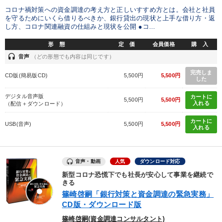
コロナ禍対策への資金調達の考え方と正しいすすめ方とは。会社と社員
を守るためにいくら借りるべきか、銀行貸出の現状と上手な借り方・返
し方、コロナ関連融資の仕組みと現状を公開 ●コ...
形 態
定 価
会員価格
購 入
headset
音声
（どの形態でも内容は同じです）
完売しま
CD版(簡易版CD)
5,500円
5,500円
した
デジタル音声版
カートに
5,500円
5,500円
入れる
（配信＋ダウンロード）
カートに
USB(音声)
5,500円
5,500円
入れる
音声・動画
人気
ダウンロード対応
新型コロナ恐慌下でも社長が安心して事業を継続で
きる
篠崎啓嗣「銀行対策と資金調達の緊急実務」
CD版・ダウンロード版
篠崎啓嗣(資金調達コンサルタント)