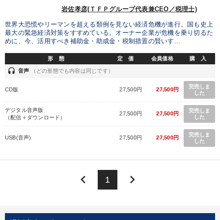
岩佐孝彦(ＴＦＰグループ代表兼CEO／税理士)
世界大恐慌やリーマンを超える類例を見ない経済危機が進行。国も史上
最大の緊急経済対策をすすめている。オーナー企業が危機を乗り切るた
めに、今、活用すべき補助金・助成金・税制措置の賢いす...
形 態
定 価
会員価格
購 入
headset
音声
（どの形態でも内容は同じです）
完売しま
CD版
27,500円
27,500円
した
デジタル音声版
完売しま
27,500円
27,500円
した
（配信＋ダウンロード）
完売しま
USB(音声)
27,500円
27,500円
した
keyboard_arrow_left
keyboard_arrow_right
1