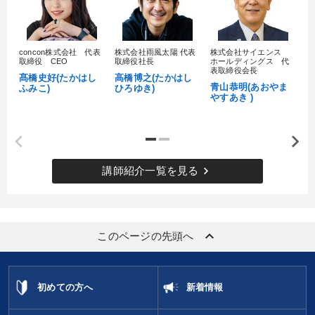
concon株式会社 代表
株式会社雨風太陽 代表
株式会社サイエンス
髙
取締役 CEO
取締役社長
ホールディングス 代
村
表取締役会長
髙橋史好(たかはし
高橋博之(たかはし
し
青山恭明(あおやま
ふみこ)
ひろゆき)
やすあき )
keyboard_arrow_right
講師紹介一覧を見る
keyboard_arrow_up
このページの先頭へ
初めての方へ
新着情報