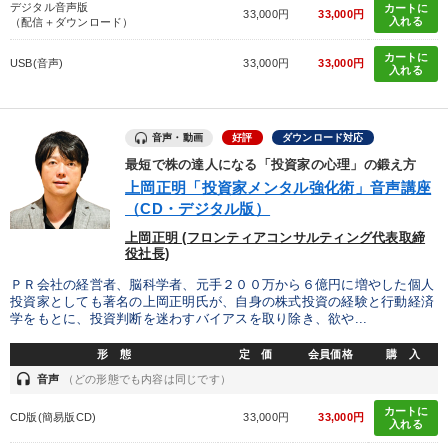
デジタル音声版
カートに
33,000円
33,000円
入れる
（配信＋ダウンロード）
カートに
USB(音声)
33,000円
33,000円
入れる
音声・動画
好評
ダウンロード対応
最短で株の達人になる「投資家の心理」の鍛え方
上岡正明「投資家メンタル強化術」音声講座
（CD・デジタル版）
上岡正明 (フロンティアコンサルティング代表取締
役社長)
ＰＲ会社の経営者、脳科学者、元手２００万から６億円に増やした個人
投資家としても著名の上岡正明氏が、自身の株式投資の経験と行動経済
学をもとに、投資判断を迷わすバイアスを取り除き、欲や...
形 態
定 価
会員価格
購 入
headset
音声
（どの形態でも内容は同じです）
カートに
CD版(簡易版CD)
33,000円
33,000円
入れる