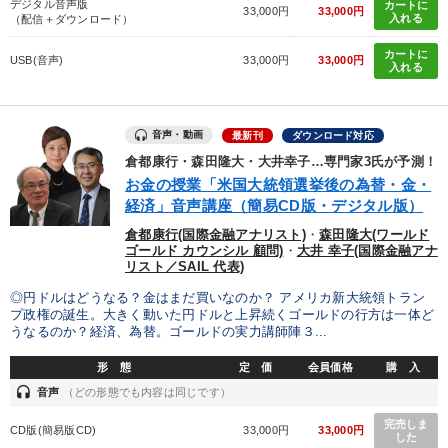
デジタル音声版
カートに
33,000円
33,000円
入れる
（配信＋ダウンロード）
カートに
USB(音声)
33,000円
33,000円
入れる
音声・動画
最新刊
ダウンロード対応
倉都康行・森田隆大・大井幸子…専門家3氏が予測！
お金の授業「米国大統領選挙後の為替・金・
経済」音声講座（簡易CD版・デジタル版）
倉都康行(国際金融アナリスト)
・
森田隆大(ワールド
ゴールド カウンシル 顧問)
・
大井 幸子(国際金融アナ
リスト／SAIL 代表)
◎円ドルはどうなる？金はまだ買いなのか？ アメリカ新大統領トラン
プ政権の誕生。大きく動いた円ドルと上昇続くゴールドの行方は一体ど
うなるのか？経済、為替。ゴールドの実力講師陣３...
形 態
定 価
会員価格
購 入
headset
音声
（どの形態でも内容は同じです）
完売しま
CD版(簡易版CD)
33,000円
33,000円
した