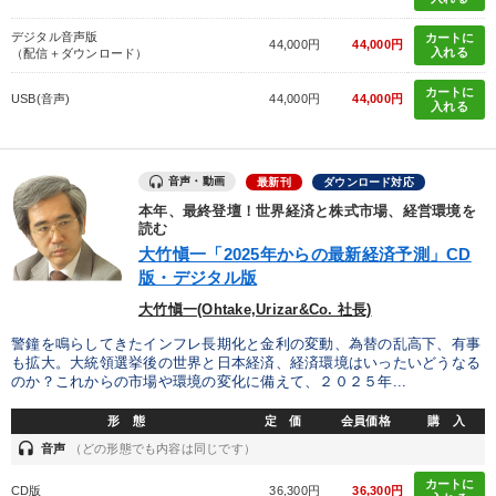
デジタル音声版
カートに
44,000円
44,000円
入れる
（配信＋ダウンロード）
カートに
USB(音声)
44,000円
44,000円
入れる
音声・動画
最新刊
ダウンロード対応
本年、最終登壇！世界経済と株式市場、経営環境を
読む
大竹愼一「2025年からの最新経済予測」CD
版・デジタル版
大竹愼一(Ohtake,Urizar&Co. 社長)
警鐘を鳴らしてきたインフレ長期化と金利の変動、為替の乱高下、有事
も拡大。大統領選挙後の世界と日本経済、経済環境はいったいどうなる
のか？これからの市場や環境の変化に備えて、２０２５年...
形 態
定 価
会員価格
購 入
headset
音声
（どの形態でも内容は同じです）
カートに
CD版
36,300円
36,300円