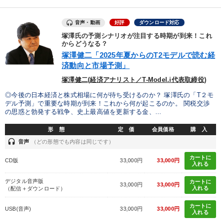
音声・動画
好評
ダウンロード対応
塚澤氏の予測シナリオが注目する時期が到来！これ
からどうなる？
塚澤健二「2025年夏からのT2モデルで読む経
済動向と市場予測」
塚澤健二(経済アナリスト／T-Model.i代表取締役)
◎今後の日本経済と株式相場に何が待ち受けるのか？ 塚澤氏の「T２モ
デル予測」で重要な時期が到来！これから何が起こるのか。 関税交渉
の思惑と勃発する戦争、史上最高値を更新する金、...
形 態
定 価
会員価格
購 入
headset
音声
（どの形態でも内容は同じです）
カートに
CD版
33,000円
33,000円
入れる
デジタル音声版
カートに
33,000円
33,000円
入れる
（配信＋ダウンロード）
カートに
USB(音声)
33,000円
33,000円
入れる