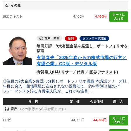
star_border
その他
カートに
追加テキスト
4,400円
4,400円
入れる
音声・動画
新刊
ダウンロード対応
毎回好評！9大有望企業を厳選し、ポートフォリオを
指南
有賀泰夫「2025年春からの株式市場の行方と
有望企業」CD版・デジタル版
有賀泰夫(H&Lリサーチ代表／ 証券アナリスト)
◎注目の9大企業を厳選し分析しポートフォリオ構築 本講話シリーズ11
年目に突入！相場環境に左右されない投資法で、的中率80％強のパ
フォーマンスを誇る有賀泰夫氏が、これから注目...
形 態
定 価
会員価格
購 入
headset
音声
（どの形態でも内容は同じです）
カートに
CD版
33,000円
33,000円
入れる