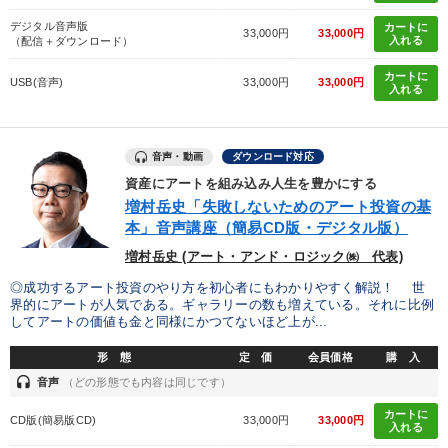
デジタル音声版
カートに
33,000円
33,000円
入れる
（配信＋ダウンロード）
カートに
USB(音声)
33,000円
33,000円
入れる
音声・動画
ダウンロード対応
資産にアートを組み込み人生を豊かにする
増村岳史「失敗しないためのアート投資の基
本」音声講座（簡易CD版・デジタル版）
増村岳史 (アート・アンド・ロジック㈱ 代表)
◎成功するアート投資のやり方を初心者にもわかりやすく解説！ 世
界的にアートが人気である。ギャラリーの数も増えている。それに比例
してアートの価値も金と同様にかつてないほど上が...
形 態
定 価
会員価格
購 入
headset
音声
（どの形態でも内容は同じです）
カートに
CD版(簡易版CD)
33,000円
33,000円
入れる