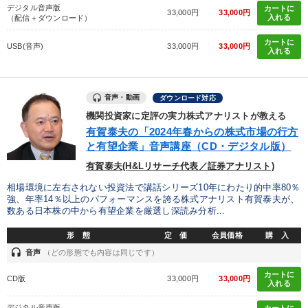
デジタル音声版
カートに
33,000円
33,000円
入れる
（配信＋ダウンロード）
カートに
USB(音声)
33,000円
33,000円
入れる
音声・動画
ダウンロード対応
機関投資家に定評の実力株式アナリストが教える
有賀泰夫の「2024年春からの株式市場の行方
と有望企業」音声講座（CD・デジタル版）
有賀泰夫(H&Lリサーチ代表／証券アナリスト)
相場環境に左右されない投資法で講話シリーズ10年にわたり的中率80％
強、年率14％以上のパフォーマンスを誇る株式アナリスト有賀泰夫が、
数ある日本株の中から有望企業を厳選し深読み分析...
形 態
定 価
会員価格
購 入
headset
音声
（どの形態でも内容は同じです）
カートに
CD版
33,000円
33,000円
入れる
デジタル音声版