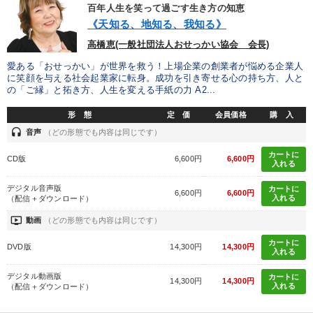
優秀各社の智恵と戦略
事業家のロマンと経営
百年人生を笑って過ごす生き方の知恵
《天知る、地知る、我知る》
若手異才経営者の発想
専門家のアドバイス
高橋恵(一般社団法人おせっかい協会 会長)
愛ある「おせっかい」が世界を救う！上場企業の創業者が悩める企業人
リーダーの器量を学ぶ
に笑顔を与える社会起業家に転身。成功を引き寄せる心の持ち方、人と
の「ご縁」と拓き方、人生を変える手紙の力 A2...
テーマ
形 態
定 価
会員価格
購 入
headset
音声
（どの形態でも内容は同じです）
会社のパフォーマンスを高める講話
カートに
CD版
6,600円
6,600円
入れる
【2026年7月】音声・映像ご案内商品
デジタル音声版
カートに
6,600円
6,600円
入れる
（配信＋ダウンロード）
《強い財務を実践する経営者》講話４選
ondemand_video
動画
（どの形態でも内容は同じです）
売上直結の営業力や販売力を獲得する
カートに
DVD版
14,300円
14,300円
入れる
【最新刊】時代を超える経営150の言葉＋社長のスピーチ・話材
デジタル動画版
カートに
集２タイトル
14,300円
14,300円
入れる
（配信＋ダウンロード）
改善・生産性向上