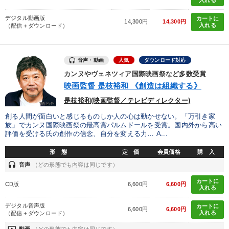
目的別
入れる
デジタル動画版
カートに
14,300円
14,300円
入れる
（配信＋ダウンロード）
組織を強化したい
業績を伸ばしたい
財務・数字力の向上
新事業・新商品づくり
音声・動画
人気
ダウンロード対応
経営を改善したい
パフォーマンス向上
カンヌやヴェネツィア国際映画祭など多数受賞
映画監督 是枝裕和 《創造は組織する》
是枝裕和(映画監督／テレビディレクター)
キーワード
創る人間が面白いと感じるものしか人の心は動かせない。「万引き家
族」でカンヌ国際映画祭の最高賞パルムドールを受賞。国内外から高い
プロ経営者
IT・デジタル活用
上場企業
人事戦略
評価を受ける氏の創作の信念、自分を変える力… A...
形 態
定 価
会員価格
購 入
モノづくり
プレゼン
headset
音声
（どの形態でも内容は同じです）
カートに
※「更新」を押すと「カテゴリー」「目的別」「キーワード」を更新いただけます。
CD版
6,600円
6,600円
入れる
デジタル音声版
カートに
6,600円
6,600円
タグから探す
local_offer
refresh
入れる
更新する
（配信＋ダウンロード）
動画
（どの形態でも内容は同じです）