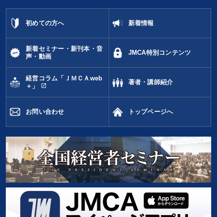
初めての方へ
新着情報
新着セミナー・新刊本・音
JMCA特別コンテンツ
声・動画
経営コラム「ＪＭＣＡweb
著者・講師紹介
open_in_new
＋」
お問い合わせ
トップページへ