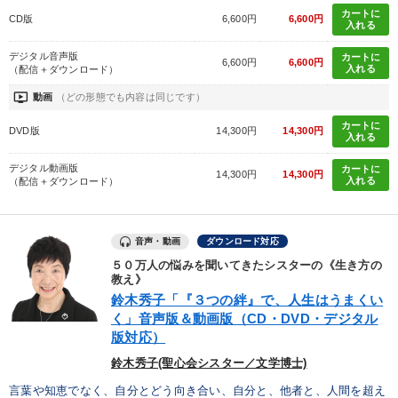
カートに
CD版
6,600円
6,600円
入れる
デジタル音声版
カートに
6,600円
6,600円
入れる
（配信＋ダウンロード）
ondemand_video
動画
（どの形態でも内容は同じです）
カートに
DVD版
14,300円
14,300円
入れる
デジタル動画版
カートに
14,300円
14,300円
入れる
（配信＋ダウンロード）
音声・動画
ダウンロード対応
５０万人の悩みを聞いてきたシスターの《生き方の
教え》
鈴木秀子「『３つの絆』で、人生はうまくい
く」音声版＆動画版（CD・DVD・デジタル
版対応）
鈴木秀子(聖心会シスター／文学博士)
言葉や知恵でなく、自分とどう向き合い、自分と、他者と、人間を超え