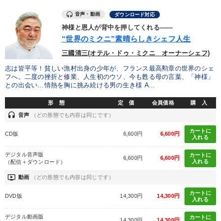
音声・動画
ダウンロード対応
業種
神様と恩人が背中を押してくれる――
“世界のミクニ”素晴らしきシェフ人生
三國清三(オテル・ドゥ・ミクニ オーナーシェフ)
製造業
卸売・小売・飲食業
建設・不動産業
志は皆平等！貧しい漁村出身の少年が、フランス最高勲章の世界のシェ
IT・サービス・金融業
コンサルタント
専門家
フへ。二度の挫折と修業、人生初のウソ、今も甦る母の言葉、「神様」
との出会い…情熱を胸に挑み続ける男の生き様 A...
形 態
定 価
会員価格
購 入
キーワード
headset
音声
（どの形態でも内容は同じです）
カートに
リベラルアーツ
早わかり
デザイン
広報・PR
CD版
6,600円
6,600円
入れる
両利きの経営
後継者
デジタル音声版
カートに
6,600円
6,600円
入れる
（配信＋ダウンロード）
ondemand_video
動画
（どの形態でも内容は同じです）
※「更新」を押すと「テーマ」「キーワード」を更新いただけます。
カートに
DVD版
14,300円
14,300円
入れる
経営音声・動画を探す
ondemand_video
refresh
更新する
デジタル動画版
カートに
14,300円
14,300円