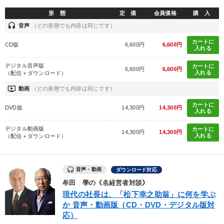
形 態
定 価
会員価格
購 入
headset
音声
（どの形態でも内容は同じです）
カートに
CD版
6,600円
6,600円
入れる
デジタル音声版
カートに
6,600円
6,600円
入れる
（配信＋ダウンロード）
ondemand_video
動画
（どの形態でも内容は同じです）
カートに
DVD版
14,300円
14,300円
入れる
デジタル動画版
カートに
14,300円
14,300円
入れる
（配信＋ダウンロード）
音声・動画
ダウンロード対応
牟田 學の《名経営者対談》
現代の社長は、「松下幸之助翁」に何を学ぶ
か 音声・動画版（CD・DVD・デジタル版対
応）