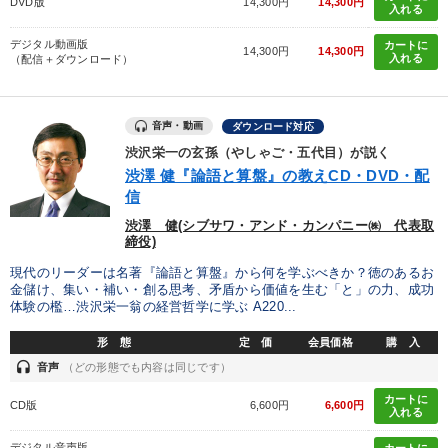
DVD版
14,300円
14,300円
入れる
デジタル動画版
カートに
14,300円
14,300円
入れる
（配信＋ダウンロード）
音声・動画
ダウンロード対応
渋沢栄一の玄孫（やしゃご・五代目）が説く
渋澤 健『論語と算盤』の教えCD・DVD・配
信
渋澤 健(シブサワ・アンド・カンパニー㈱ 代表取
締役)
現代のリーダーは名著『論語と算盤』から何を学ぶべきか？徳のあるお
金儲け、集い・補い・創る思考、矛盾から価値を生む「と」の力、成功
体験の檻…渋沢栄一翁の経営哲学に学ぶ A220...
形 態
定 価
会員価格
購 入
headset
音声
（どの形態でも内容は同じです）
カートに
CD版
6,600円
6,600円
入れる
デジタル音声版