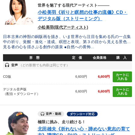
世界を魅了する現代アーティスト―――
小松美羽《祈りと瞑想の仕事の流儀》CD・
デジタル版（ストリーミング）
小松美羽(現代アーティスト)
日本古来の神獣の銅版画を描き、いま世界から注目を集める氏の一点集
中の祈り、覚醒・進化・達成、瞑想と表現、第３の目から見える景色…
見る者の心を揺さぶる創作の源泉 ●自然への畏怖...
形 態
定 価
会員価格
購 入
headset
音声
（どの形態でも内容は同じです）
カートに
CD版
6,600円
6,600円
入れる
デジタル音声版
カートに
6,600円
6,600円
入れる
（配信＋ダウンロード）
音声・動画
ダウンロード対応
極限に挑み、走り続ける！
北田雄夫《折れない心・諦めない意志の育て