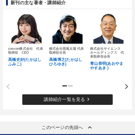
新刊の主な著者・講師紹介
concon株式会社 代表
株式会社雨風太陽 代表
株式会社サイエンス
髙
取締役 CEO
取締役社長
ホールディングス 代
村
表取締役会長
髙橋史好(たかはし
高橋博之(たかはし
し
青山恭明(あおやま
ふみこ)
ひろゆき)
やすあき )
keyboard_arrow_right
講師紹介一覧を見る
keyboard_arrow_up
このページの先頭へ