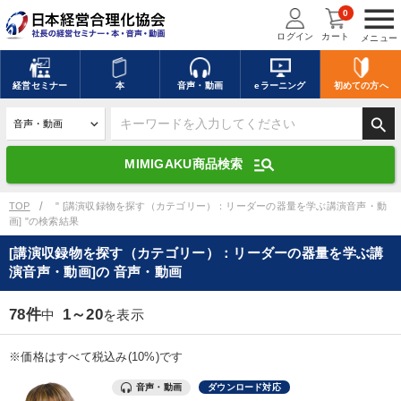
menu
0
ログイン
カート
メニュー
キーワードを入力して探す
edit
経営
セミナー
本
音声・動画
eラーニング
初めての方
へ
search
デジタル版対応のみ検索結果に表示する
manage_search
MIMIGAKU商品検索
search
上記の条件で検索
TOP
" [講演収録物を探す（カテゴリー）：リーダーの器量を学ぶ講演音声・動
画] "の検索結果
[講演収録物を探す（カテゴリー）：リーダーの器量を学ぶ講
講演収録物を探す
mic
refresh
演音声・動画]の 音声・動画
更新する
全国経営者セミナー講演収録物（全1315タイトル）からお探しいただけ
78件
1～20
中
を表示
ます
※価格はすべて税込み(10%)です
カテゴリー
音声・動画
ダウンロード対応