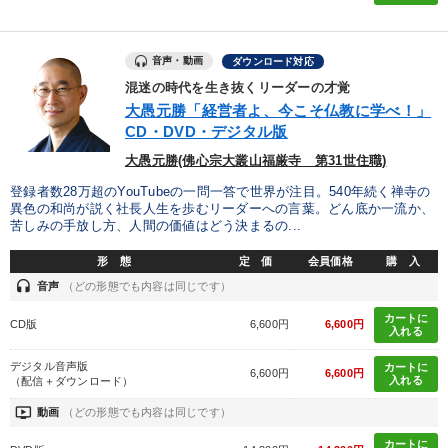
音声・動画
ダウンロード対応
混迷の時代を生き抜くリーダーの才覚
大愚元勝「経営者よ、今こそ仏教に学べ！」
CD・DVD・デジタル版
大愚元勝(佛心宗大叢山福厳寺 第31世住職)
登録者数28万超のYouTubeの一問一答で世界が注目。540年続く禅寺の
異色の和尚が説く社長人生を歩むリーダーへの言葉。どん底か一流か、
苦しみの手放し方、人間の価値はどう決まるの...
形 態
定 価
会員価格
購 入
headset
音声
（どの形態でも内容は同じです）
カートに
CD版
6,600円
6,600円
入れる
デジタル音声版
カートに
6,600円
6,600円
入れる
（配信＋ダウンロード）
ondemand_video
動画
（どの形態でも内容は同じです）
カートに