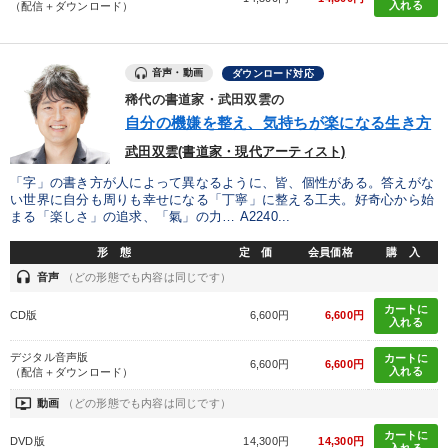
入れる
（配信＋ダウンロード）
全国経営者セミナー収録物以外の経営教材（全762タイトル）からお探
しいただけます
音声・動画
カテゴリー
ダウンロード対応
稀代の書道家・武田双雲の
自分の機嫌を整え、気持ちが楽になる生き方
社員が自律的に動き出す組織づくり
井上和弘の財務力UP
武田双雲(書道家・現代アーティスト)
最新トレンドと時代の潮流を押さえる
【3月】音声・映像
「字」の書き方が人によって異なるように、皆、個性がある。答えがな
い世界に自分も周りも幸せになる「丁寧」に整える工夫。好奇心から始
148回夏季大会
歴史・古典に学ぶ実務講話
まる「楽しさ」の追求、「氣」の力… A2240...
形 態
定 価
会員価格
購 入
会社のパフォーマンスを高める講話
営業・社員研修
headset
音声
（どの形態でも内容は同じです）
【12月】音声・映像
カートに
CD版
6,600円
6,600円
入れる
仕事のスキルと人間力を高める知恵を身につける
デジタル音声版
カートに
6,600円
6,600円
入れる
（配信＋ダウンロード）
経営戦略・経営実務
大竹愼一書籍
ondemand_video
動画
（どの形態でも内容は同じです）
カートに
DVD版
14,300円
14,300円