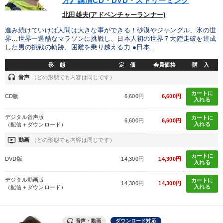
方》講演CD・DVD・ストリーミング
北田雄夫(アドベンチャーランナー)
進み続けていけば人間は大きな事ができる！砂漠やジャングル、氷の世
界…世界一過酷なマラソンに挑戦し、日本人初の世界７大陸走破を達成
した男の挑戦の軌跡、困難を乗り越える力 ●日本...
形 態
定 価
会員価格
購 入
headset
音声
（どの形態でも内容は同じです）
カートに
CD版
6,600円
6,600円
入れる
デジタル音声版
カートに
6,600円
6,600円
入れる
（配信＋ダウンロード）
ondemand_video
動画
（どの形態でも内容は同じです）
カートに
DVD版
14,300円
14,300円
入れる
デジタル動画版
カートに
14,300円
14,300円
入れる
（配信＋ダウンロード）
音声・動画
ダウンロード対応