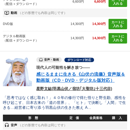
6,600円
6,600円
入れる
（配信＋ダウンロード）
※「更新」を押すと「タグ・キーワード」を更新いただけます。
ondemand_video
動画
（どの形態でも内容は同じです）
カートに
DVD版
14,300円
14,300円
入れる
デジタル動画版
カートに
14,300円
14,300円
入れる
（配信＋ダウンロード）
音声・動画
ダウンロード対応
現代人の可能性を解き放つ――
感じるままに生きる《山伏の流儀》音声版＆
動画版（CD・DVD・デジタル版対応）
星野文紘(羽黒山伏／宿坊｢大聖坊｣十三代目)
「思考ではなく感じ取れ！」４０年の修行で得た悟りと野生勘、感性を
呼び起こす、日本古来の「道の世界」、「ヒト」で決断し「人間」で生
きる…経営者に寄り添う羽黒山伏の生きた教え A...
形 態
定 価
会員価格
購 入
headset
音声
（どの形態でも内容は同じです）