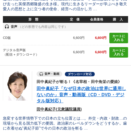
び去った英傑西郷隆盛の生き様。現代に生きるリーダーが学ぶべき敬天
愛人の思想と上に立つ者の使命、経営への活かし方 ...
形 態
定 価
会員価格
購 入
headset
音声
（どの形態でも内容は同じです）
カートに
CD版
6,600円
6,600円
入れる
デジタル音声版
カートに
6,600円
6,600円
入れる
（配信＋ダウンロード）
音声・動画
ダウンロード対応
田中眞紀子が斬る！《名宰相・田中角栄の愛娘》
田中眞紀子「なぜ日本の政治は世界に通用し
ないのか」音声・動画版（CD・DVD・デジ
タル版対応）
田中眞紀子(元衆議院議員)
急変する世界情勢下での日本の立ち位置とは…。外交・内政・財政…の
現場から見る国力低下の要因。政治家のレベルダウンをどうするか。歯
に衣着せぬ“眞紀子節”で今の日本の政治を斬る ...