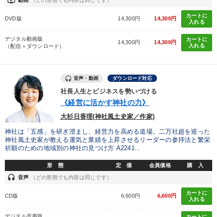
ondemand_video
すべての音声・動画（全2077タイトル）からお探しいただけます
カートに
DVD版
14,300円
14,300円
入れる
タグ・キーワード
デジタル動画版
カートに
14,300円
14,300円
入れる
（配信＋ダウンロード）
一倉定
SNS活用
デジタルマーケティング
インバウンド
多角化・新規事業
思考法
音声・動画
ダウンロード対応
社長人生とビジネスを勢いづける
スポーツ関係
会長
仕事術・ビジネスハック
《経営に活かす神社の力》
プレゼン
リベラルアーツ
ビジネスモデル
早分かり
大杉日香理(神社風土史家／作家)
神社は「五感」を研ぎ澄まし、経営力を高める道場。二万社超を巡った
トレンド
生産性向上
経済予測
老舗企業
神社風土史家が教える運気と業績を上昇させるリーダーの参拝法と繁栄
祈願のための地域別の神社の見つけ方 A2241...
相続・事業承継
理念・パーパス
上場企業
形 態
定 価
会員価格
購 入
インフレ対策・値上げ
マーケティング
心を磨く
headset
音声
（どの形態でも内容は同じです）
カートに
CD版
6,600円
6,600円
賃金制度
入れる
デジタル音声版
カートに