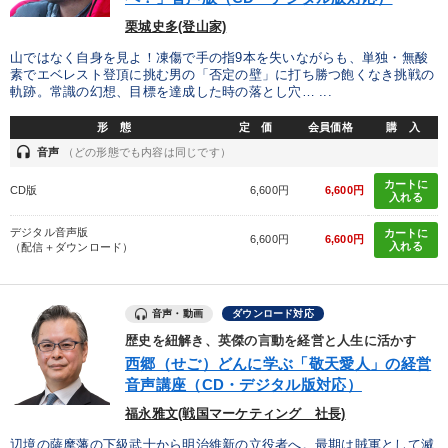
栗城史多(登山家)
山ではなく自身を見よ！凍傷で手の指9本を失いながらも、単独・無酸
素でエベレスト登頂に挑む男の「否定の壁」に打ち勝つ飽くなき挑戦の
軌跡。常識の幻想、目標を達成した時の落とし穴… ...
形 態
定 価
会員価格
購 入
headset
音声
（どの形態でも内容は同じです）
カートに
CD版
6,600円
6,600円
入れる
デジタル音声版
カートに
6,600円
6,600円
入れる
（配信＋ダウンロード）
音声・動画
ダウンロード対応
歴史を紐解き、英傑の言動を経営と人生に活かす
西郷（せご）どんに学ぶ「敬天愛人」の経営
音声講座（CD・デジタル版対応）
福永雅文(戦国マーケティング 社長)
辺境の薩摩藩の下級武士から明治維新の立役者へ。最期は賊軍として滅