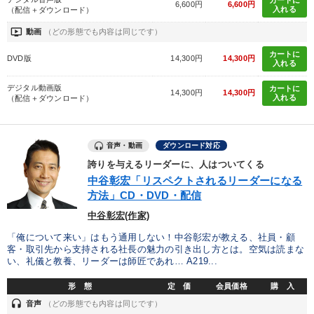
カートに
6,600円
6,600円
入れる
（配信＋ダウンロード）
ondemand_video
動画
（どの形態でも内容は同じです）
カートに
DVD版
14,300円
14,300円
入れる
デジタル動画版
カートに
14,300円
14,300円
入れる
（配信＋ダウンロード）
音声・動画
ダウンロード対応
誇りを与えるリーダーに、人はついてくる
中谷彰宏「リスペクトされるリーダーになる
方法」CD・DVD・配信
中谷彰宏(作家)
「俺について来い」はもう通用しない！中谷彰宏が教える、社員・顧
客・取引先から支持される社長の魅力の引き出し方とは。空気は読まな
い、礼儀と教養、リーダーは師匠であれ… A219...
形 態
定 価
会員価格
購 入
headset
音声
（どの形態でも内容は同じです）