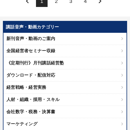
keyboard_arrow_left
keyboard_arrow_right
1
2
3
4
講話音声・動画カテゴリー
新刊音声・動画のご案内
全国経営者セミナー収録
《定期刊行》月刊講話経営塾
ダウンロード・配信対応
経営戦略・経営実務
人材・組織・採用・スキル
会社数字・税務・決算書
マーケティング