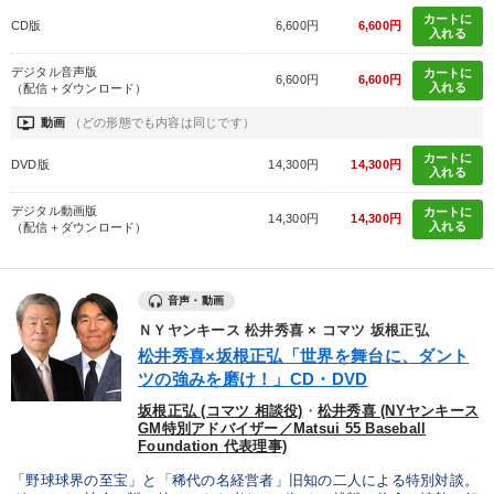
カートに
CD版
6,600円
6,600円
入れる
デジタル音声版
カートに
6,600円
6,600円
入れる
（配信＋ダウンロード）
ondemand_video
動画
（どの形態でも内容は同じです）
カートに
DVD版
14,300円
14,300円
入れる
デジタル動画版
カートに
14,300円
14,300円
入れる
（配信＋ダウンロード）
音声・動画
ＮＹヤンキース 松井秀喜 × コマツ 坂根正弘
松井秀喜×坂根正弘「世界を舞台に、ダント
ツの強みを磨け！」CD・DVD
坂根正弘 (コマツ 相談役)
・
松井秀喜 (NYヤンキース
GM特別アドバイザー／Matsui 55 Baseball
Foundation 代表理事)
「野球球界の至宝」と「稀代の名経営者」旧知の二人による特別対談。