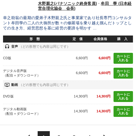
木野親之(パナソニック終身客員)
・
牟田 學 (日本経
営合理化協会 会長)
幸之助翁の最期の愛弟子木野親之氏と事業家であり社長専門コンサルタ
ント牟田學の二人の大御所が数々の修羅場を乗り越え掴んだトップとし
ての生き方、経営思想を基に経営の要諦を明かす ...
形 態
定 価
会員価格
購 入
headset
音声
（どの形態でも内容は同じです）
カートに
CD版
6,600円
6,600円
入れる
デジタル音声版
カートに
6,600円
6,600円
入れる
（配信＋ダウンロード）
ondemand_video
動画
（どの形態でも内容は同じです）
カートに
DVD版
14,300円
14,300円
入れる
デジタル動画版
カートに
14,300円
14,300円
入れる
（配信＋ダウンロード）