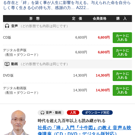
る存在と「絆」を築く事が人生に影響を与える。与えられた命を自分ら
しく尊く生きる心の持ち方、感謝の力… A222...
形 態
定 価
会員価格
購 入
headset
音声
（どの形態でも内容は同じです）
カートに
CD版
6,600円
6,600円
入れる
デジタル音声版
カートに
6,600円
6,600円
入れる
（配信＋ダウンロード）
ondemand_video
動画
（どの形態でも内容は同じです）
カートに
DVD版
14,300円
14,300円
入れる
デジタル動画版
カートに
14,300円
14,300円
入れる
（配信＋ダウンロード）
音声・動画
人気
ダウンロード対応
時代を超え九百年以上も読み継がれる
社長の「禅」入門『十牛図』の教え 音声＆映
像講座（CD・DVD・デジタル版対応）