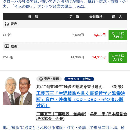
グローバル社会で戦い抜いてきた者だけが知る、挑戦・信念・情熱・努
力、「４人の師」、ダントツ経営の原点… A21...
形 態
定 価
会員価格
購 入
headset
音声
カートに
CD版
6,600円
6,600円
入れる
ondemand_video
動画
カートに
DVD版
14,300円
14,300円
入れる
音声・動画
ダウンロード対応
共に“創業50年”幾多の荒波を乗り越え――《対談》
工藤五三「生涯精進を貫く事業哲学と繁栄決
断」音声・映像版（CD・DVD・デジタル版
対応）
工藤五三 (工藤建設 創業者)
・
牟田 學 (日本経営合
理化協会 会長)
地元“横浜”に必要とされ続ける建設・住宅・介護…で東証二部上場。経