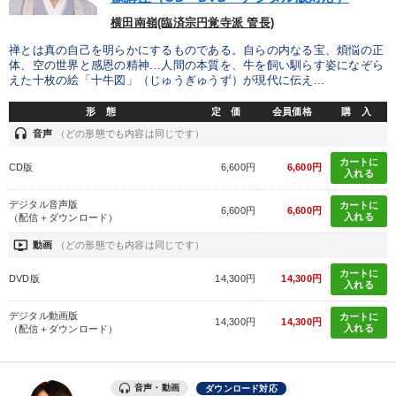
横田南嶺(臨済宗円覚寺派 管長)
禅とは真の自己を明らかにするものである。自らの内なる宝、煩悩の正
体、空の世界と感恩の精神…人間の本質を、牛を飼い馴らす姿になぞら
えた十枚の絵「十牛図」（じゅうぎゅうず）が現代に伝え...
形 態
定 価
会員価格
購 入
headset
音声
（どの形態でも内容は同じです）
カートに
CD版
6,600円
6,600円
入れる
デジタル音声版
カートに
6,600円
6,600円
入れる
（配信＋ダウンロード）
ondemand_video
動画
（どの形態でも内容は同じです）
カートに
DVD版
14,300円
14,300円
入れる
デジタル動画版
カートに
14,300円
14,300円
入れる
（配信＋ダウンロード）
音声・動画
ダウンロード対応