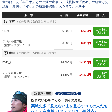
営の師・友「牟田學」との生涯の出会い。成長拡大「攻め」の経営と先
読み、見切り「守り」の最重要決断。人を育て、人を幸...
形 態
定 価
会員価格
購 入
headset
音声
（どの形態でも内容は同じです）
カートに
CD版
6,600円
6,600円
入れる
デジタル音声版
カートに
6,600円
6,600円
入れる
（配信＋ダウンロード）
ondemand_video
動画
（どの形態でも内容は同じです）
カートに
DVD版
14,300円
14,300円
入れる
デジタル動画版
カートに
14,300円
14,300円
入れる
（配信＋ダウンロード）
音声・動画
ダウンロード対応
折れない心をつくる「弱者の勇気」
栗城史多「見えない山を登るすべての人たち
へ！」音声版（CD・デジタル版対応）