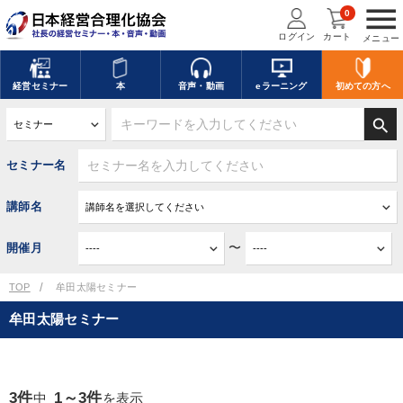
menu
0
ログイン
カート
メニュー
経営
セミナー
本
音声・動画
eラーニング
初めての方
へ
search
セミナー名
講師名
〜
開催月
TOP
牟田太陽セミナー
牟田太陽セミナー
3件
1～3件
中
を表示