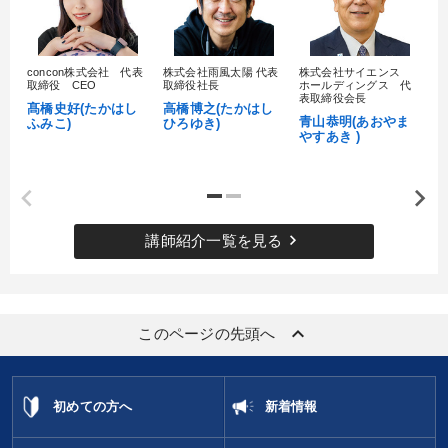
concon株式会社 代表
株式会社雨風太陽 代表
株式会社サイエンス
髙
取締役 CEO
取締役社長
ホールディングス 代
村
表取締役会長
髙橋史好(たかはし
高橋博之(たかはし
し
青山恭明(あおやま
ふみこ)
ひろゆき)
やすあき )
keyboard_arrow_right
講師紹介一覧を見る
keyboard_arrow_up
このページの先頭へ
初めての方へ
新着情報