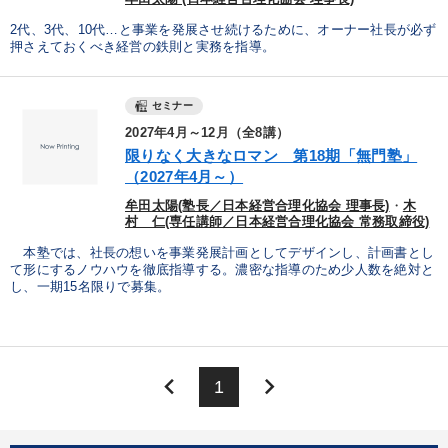
2代、3代、10代…と事業を発展させ続けるために、オーナー社長が必ず
押さえておくべき経営の鉄則と実務を指導。
セミナー
2027年4月～12月（全8講）
限りなく大きなロマン 第18期「無門塾」
（2027年4月～）
牟田太陽(塾長／日本経営合理化協会 理事長)
・
木
村 仁(専任講師／日本経営合理化協会 常務取締役)
本塾では、社長の想いを事業発展計画としてデザインし、計画書とし
て形にするノウハウを徹底指導する。濃密な指導のため少人数を絶対と
し、一期15名限りで募集。
keyboard_arrow_left
keyboard_arrow_right
1