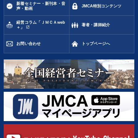
新着セミナー・新刊本・音
JMCA特別コンテンツ
声・動画
経営コラム「ＪＭＣＡweb
著者・講師紹介
open_in_new
＋」
お問い合わせ
トップページへ