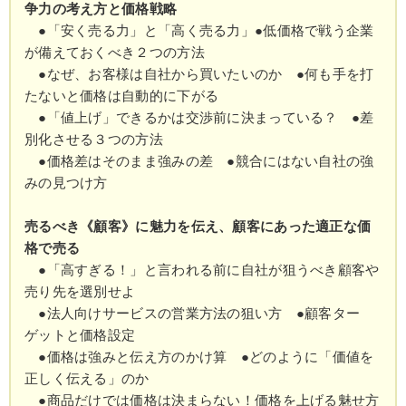
争力の考え方と価格戦略
●「安く売る力」と「高く売る力」●低価格で戦う企業
が備えておくべき２つの方法
●なぜ、お客様は自社から買いたいのか ●何も手を打
たないと価格は自動的に下がる
●「値上げ」できるかは交渉前に決まっている？ ●差
別化させる３つの方法
●価格差はそのまま強みの差 ●競合にはない自社の強
みの見つけ方
売るべき《顧客》に魅力を伝え、顧客にあった適正な価
格で売る
●「高すぎる！」と言われる前に自社が狙うべき顧客や
売り先を選別せよ
●法人向けサービスの営業方法の狙い方 ●顧客ター
ゲットと価格設定
●価格は強みと伝え方のかけ算 ●どのように「価値を
正しく伝える」のか
●商品だけでは価格は決まらない！価格を上げる魅せ方