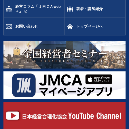
経営コラム「ＪＭＣＡweb
著者・講師紹介
open_in_new
＋」
お問い合わせ
トップページへ