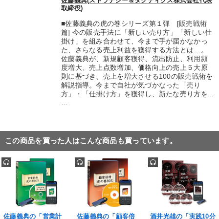
佐藤義典(ストラテジー＆タクティクス株式会社代表
取締役)
■佐藤義典の虎の巻シリーズ第１弾 [販売戦術
篇] 今の販売手法に「新しい売り方」「新しい仕
掛け」を組み合わせて、今まで手が届かなかっ
た、さらなる売上利益を獲得する方法とは…。
佐藤義典が、新規顧客獲得、流出防止、利用頻
度増大、売上点数増加、価格向上の売上５大原
則に基づき、売上を増大させる100の販売戦術を
解説指導。今まで自社が気づかなった「売り
方」・「仕掛け方」を獲得し、新たな売り方を...
…
この商品を買った人はこんな商品も買っています。
佐藤義典の「営業計
佐藤義典の「顧客倍
酒井光雄の「実践10分