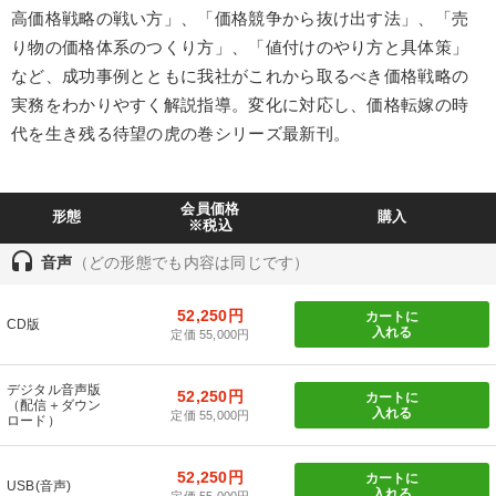
高価格戦略の戦い方」、「価格競争から抜け出す法」、「売
り物の価格体系のつくり方」、「値付けのやり方と具体策」
最新トレンドと時代の潮流を押さえる
企業戦略に学ぶ
など、成功事例とともに我社がこれから取るべき価格戦略の
2025年春季全国経営者セミナー収録講演ＣＤ・講演ＤＶＤ・デジ
実務をわかりやすく解説指導。変化に対応し、価格転嫁の時
タル版（音声／動画ストリーミング・ダウンロード）
代を生き残る待望の虎の巻シリーズ最新刊。
仕事のスキルと人間力を高める知恵を身につける
「利上げ時代の最新・銀行対策」＋「不動産市況予測」＋「市場
会員価格
形態
購入
予測と株式投資」最新刊
※税込
headset
音声
（どの形態でも内容は同じです）
成功哲学・人間学
52,250円
全国経営者セミナー収録〈売れ筋・人気〉音声＆動画20選
カートに
CD版
入れる
定価 55,000円
組織と人を動かすマネジメント力を磨く
デジタル音声版
52,250円
カートに
（配信＋ダウン
売上直結の営業力や販売力を獲得する
【4月】音声・映像
入れる
定価 55,000円
ロード）
経営戦略・経営実務
《強い財務を実践する経営者》講話４選
52,250円
カートに
USB(音声)
入れる
定価 55,000円