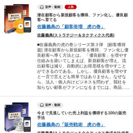
音声・動画
人気
潜在顧客から新規顧客を獲得、ファン化し、優良顧
客へ育てる
佐藤義典の「顧客倍増 虎の巻」
佐藤義典(ストラテジー＆タクティクス代表)
■佐藤義典の虎の巻シリーズ第３弾 [顧客獲得
篇] 潜在顧客から新規顧客を獲得、ファン化し優
良顧客へ導く方法とは。 「優良顧客」を増やす
仕組みを築いてしまえば、新規顧客が増え、流
出顧客は減り、自動的にお得意様を増やすこと
ができるのである。 しかし、優良顧客を増やす
と一言で言えども簡単ではありません。なぜな
ら、法人・個人向けビジネスを問わず、我社を
知らない顧客がファンになるまでには、商品...…
音声・動画
今まで見逃していた売上利益を獲得する100の販売
手法
佐藤義典の「販売戦術 虎の巻」