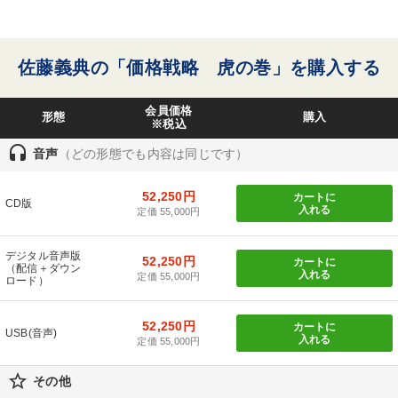
佐藤義典の「価格戦略 虎の巻」を購入する
会員価格
形態
購入
※税込
headset
音声
（どの形態でも内容は同じです）
52,250円
カートに
CD版
入れる
定価 55,000円
デジタル音声版
52,250円
カートに
（配信＋ダウン
入れる
定価 55,000円
ロード）
52,250円
カートに
USB(音声)
入れる
定価 55,000円
star_border
その他