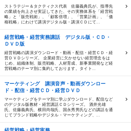
ストラテジー＆タクティクス代表 佐藤義典氏が、指導先
の業績を向上させ実証してきた、その実務体系を「経営戦
略」と「販売戦術」、「顧客倍増」、「営業計画」、「価
格戦略」にわけて講演デジタル版・講演ＣＤにて...
経営戦略・経営実務講話 デジタル版・ＣＤ・
ＤＶＤ版
経営戦略の講演ダウンロード・動画・配信・経営ＣＤ・経
営ＤＶＤシリーズ。 企業経営に欠かせない経営理念をは
じめ、組織体制、販売戦略、人材育成、新事業開発など経
営戦略のテーマ別に集約しております。タイト...
マーケティング 講演音声・動画ダウンロー
ド・配信・経営ＣＤ・経営ＤＶＤ
マーケティングをテーマ別に学ぶダウンロード、配信など
のデジタル版教材・経営講話ＣＤシリーズ。 酒井光雄
氏、佐藤義典氏、横田尚哉氏、国永秀男氏などの講話を通
じてブランド戦略やデジタル・マーケティング、...
経営戦略・経営実務