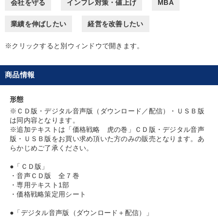
会社を守る
インフレ対策・値上げ
MBA
すべての音声・動画（全2077タイトル）からお探しいただけます
業績を伸ばしたい
経営を改善したい
タグ・キーワード
※クリックすると別ウィンドウで開きます。
サービス
歴史に学ぶ
井上和弘
商品情報
健康・ウェルビーイング
経営計画
対談・座談会
形態
企業成長
海外の成功事例
プレゼン
稲盛和夫
※ＣＤ版・デジタル音声版（ダウンロード／配信）・ＵＳＢ版
は同内容となります。
マーケティング
不動産
SNS活用
商品開発
※追加テキストは「価格戦略 虎の巻」ＣＤ版・デジタル音声
版・ＵＳＢ版をお買い求め頂いた方のみの販売となります。あ
資産保全
創業者
松下幸之助
営業力強化
らかじめご了承ください。
●「ＣＤ版」
IT・デジタル活用
コロナ禍対策
マネジメント
・音声ＣＤ版 全７巻
・専用テキスト1部
デジタルマーケティング
異発想
投資
・価格戦略策定用シート
●「デジタル音声版（ダウンロード＋配信）」
※「更新」を押すと「タグ・キーワード」を更新いただけます。