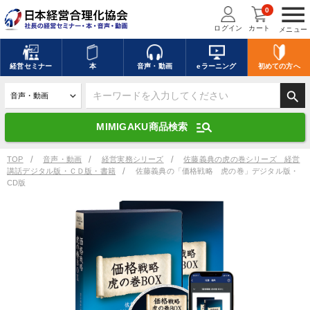
menu
0
ログイン
カート
メニュー
キーワードを入力して探す
edit
経営
セミナー
本
音声・動画
eラーニング
初めての方
へ
search
デジタル版対応のみ検索結果に表示する
manage_search
MIMIGAKU商品検索
search
上記の条件で検索
TOP
音声・動画
経営実務シリーズ
佐藤義典の虎の巻シリーズ 経営
講話デジタル版・ＣＤ版・書籍
佐藤義典の「価格戦略 虎の巻」デジタル版・
CD版
講演収録物を探す
mic
refresh
更新する
全国経営者セミナー講演収録物（全1315タイトル）からお探しいただけ
ます
カテゴリー