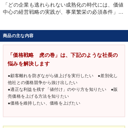
「どの企業も逃れられない成熟化の時代には、価値
中心の経営戦略の実践が、事業繁栄の必須条件」と
主唱する経営コンサルタント。競合に打ち勝つ経営
戦略を獲得する手法を、難解なMBA理論をもとに
「戦略BASiCS」として体系化
商品の主な内容
戦場・競合、独自資源、差別化、顧客、メッセー
ジ…５つの戦略要素を顧客視点で捉え直し、自社だ
「価格戦略 虎の巻」は、下記のような社長の
けの経営戦略を生み出すその手法は、全国の指導先
悩みを解決します
から、今、自社のやるべきことが見えた、営業力が
強化できた、顧客増がはかれた、注文が倍増でき
●顧客離れを防ぎながら値上げを実行したい ●差別化し
他社との価格競争から抜け出したい
た…と好評を得ている。今回は戦略BASiCSをもと
●適正な利益を残す「値付け」のやり方を知りたい ●販
に価格戦略づくりを指導。
売価格を上げる方法を知りたい
●価格を維持したい、価格を上げたい