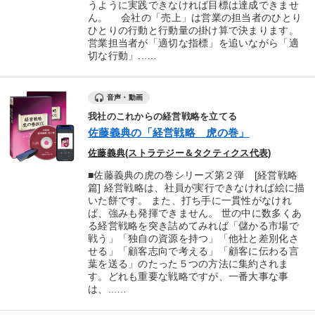
うように実践できなければ目標は達成できませ
ん。 会社の「売上」は営業の担当者のひとり
ひとりの行動と行動量の掛け算で決まります。
営業担当者が「適切な指標」を追いながら「適
切な行動」...…
音声・動画
我社のこれからの経営戦略を立てる
佐藤義典の「経営戦略 虎の巻」
佐藤義典(ストラテジー＆タクティクス代表)
■佐藤義典の虎の巻シリーズ第２弾 [経営戦略
篇] 経営戦略は、社員が実行できなければ絵に描
いた餅です。 また、打ち手に一貫性がなけれ
ば、強みも発揮できません。 世の中に数多くあ
る経営戦略を突き詰めてみれば「儲かる市場で
戦う」「独自の資源を持つ」「他社と差別化さ
せる」「顧客志向で考える」「顧客に伝わる言
葉を送る」のたった５つの方法に集約されま
す。どれも重要な戦略ですが、一番大事な事
は、...…