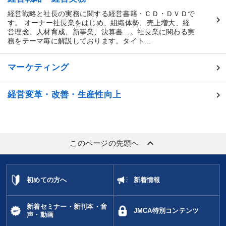
経営戦略と社長の実務に関する経営書籍・ＣＤ・ＤＶＤで
す。 オーナー社長業をはじめ、組織体勢、売上増大、経
営理念、人材育成、新事業、決算書…。社長業に関わる実
務をテーマ毎に解説しております。タイト...
マーケティング
経営変革・改善・生産性向上
keyboard_arrow_up
このページの先頭へ
初めての方へ
新着情報
新着セミナー・新刊本・音
JMCA特別コンテンツ
声・動画