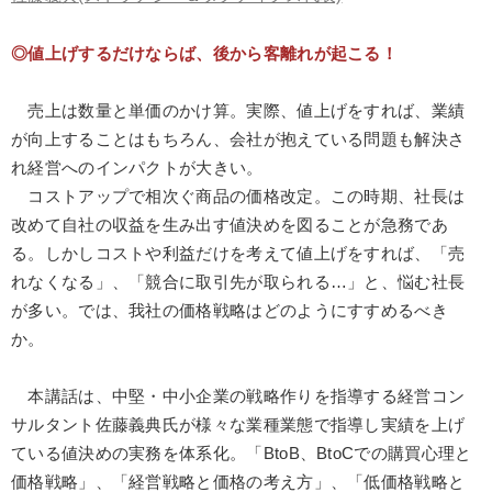
製造業
卸売・小売・飲食業
建設・不動産業
◎値上げするだけならば、後から客離れが起こる！
IT・サービス・金融業
コンサルタント
専門家
売上は数量と単価のかけ算。実際、値上げをすれば、業績
が向上することはもちろん、会社が抱えている問題も解決さ
キーワード
れ経営へのインパクトが大きい。
コストアップで相次ぐ商品の価格改定。この時期、社長は
企業成長
FCビジネス
多様性・ダイバーシティ
改めて自社の収益を生み出す値決めを図ることが急務であ
経済予測
聞き手・作間信司
稲盛和夫
る。しかしコストや利益だけを考えて値上げをすれば、「売
れなくなる」、「競合に取引先が取られる…」と、悩む社長
が多い。では、我社の価格戦略はどのようにすすめるべき
※「更新」を押すと「テーマ」「キーワード」を更新いただけます。
か。
経営音声・動画を探す
ondemand_video
refresh
更新する
本講話は、中堅・中小企業の戦略作りを指導する経営コン
全国経営者セミナー収録物以外の経営教材（全762タイトル）からお探
サルタント佐藤義典氏が様々な業種業態で指導し実績を上げ
しいただけます
ている値決めの実務を体系化。「BtoB、BtoCでの購買心理と
カテゴリー
価格戦略」、「経営戦略と価格の考え方」、「低価格戦略と