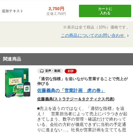
2,750円
カートに
追加テキスト
入れる
定価 2,750円
※表示は全て税込（10%）価格です。
この商品についてのお問い合わせ
keyboard_arrow_right
関連商品
音声・動画
好評
「適切な指標」を追いながら営業することで売上が
伸びる
佐藤義典の「営業計画 虎の巻」
佐藤義典(ストラテジー＆タクティクス代表)
■売上を追うのではなく、「適切な指標」を追
え！ 営業担当者によって売上にバラつきが起
きてしまう、数字の管理・確認だけで終わって
いる、会社の方針が徹底できずに当初の予定通
りに進まない…。社長が営業計画を立てても思