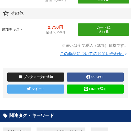
目的別
star_border
その他
経営体系を学びたい
財務・数字力の向上
2,750円
カートに
追加テキスト
入れる
定価 2,750円
組織を強化したい
経営を改善したい
※表示は全て税込（10%）価格です。
新事業・新商品づくり
社長の姿勢を学びたい
この商品についてのお問い合わせ
keyboard_arrow_right
キーワード
bookmark
ブックマークに追加
いいね！
デジタルマーケティング
トレンド
経営計画
ツイート
LINEで送る
銀行交渉
採用
推薦
※「更新」を押すと「カテゴリー」「目的別」「キーワード」を更新いただけます。
関連タグ・キーワード
local_offer
タグから探す
local_offer
refresh
更新する