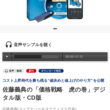
優秀各社の智恵と戦略
事業家のロマンと経営
若手異才経営者の発想
専門家のアドバイス
リーダーの器量を学ぶ
テーマ
headset
音声サンプルを聴く
【4月】音声・映像
資産戦略
数字・税務・決算書
00:00
/
05:32
売上直結の営業力や販売力を獲得する
音声・動画
新刊
ダウンロード対応
仕事のスキルと人間力を高める知恵を身につける
コスト上昇時代を勝ち残る“値決めと値上げのやり方”を公開
オーナー社長の「現場力の経営」＋現場の「儲ける力」をさらに
高める教材２選
佐藤義典の「価格戦略 虎の巻」デジ
タル版・CD版
業種
佐藤義典
(ストラテジー＆タクティクス代表)