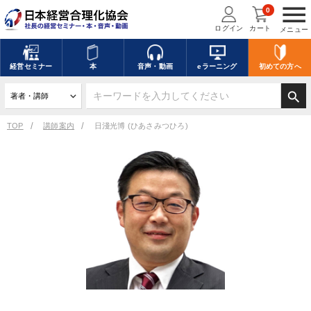
menu
0
ログイン
カート
メニュー
経営
セミナー
本
音声・動画
eラーニング
初めての方
へ
search
TOP
講師案内
日淺光博 (ひあさみつひろ)