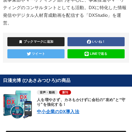
ティングのコンサルタントとしても活動。DXに特化した情報
発信やデジタル人材育成動画を配信する「DXStudio」を運
営。
bookmark
ブックマークに追加
いいね！
ツイート
LINEで送る
日淺光博 (ひあさみつひろ)の商品
音声・動画
新刊
人を増やさず、カネもかけずに会社の“攻め”と“守
り”を強化する！
中小企業のDX導入法