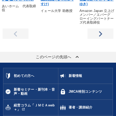
すけ)
ゆき)
あいホーム 代表取締
役
イェール大学 助教授
Amazon Japan 立上げ
メンバー／エバーグ
ローイングパートナー
ズ代表取締役
keyboard_arrow_up
このページの先頭へ
初めての方へ
新着情報
新着セミナー・新刊本・音
JMCA特別コンテンツ
声・動画
経営コラム「ＪＭＣＡweb
著者・講師紹介
open_in_new
＋」