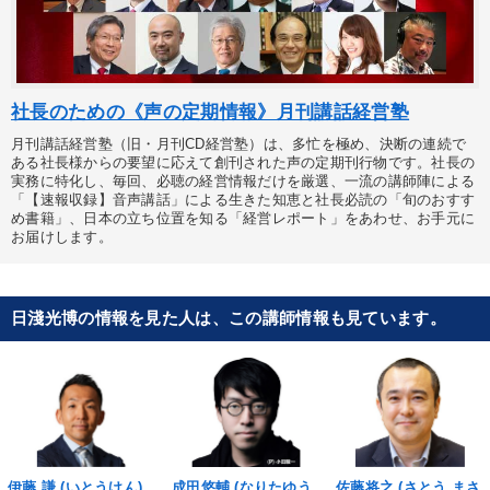
社長のための《声の定期情報》月刊講話経営塾
月刊講話経営塾（旧・月刊CD経営塾）は、多忙を極め、決断の連続で
ある社長様からの要望に応えて創刊された声の定期刊行物です。社長の
実務に特化し、毎回、必聴の経営情報だけを厳選、一流の講師陣による
「【速報収録】音声講話」による生きた知恵と社長必読の「旬のおすす
め書籍」、日本の立ち位置を知る「経営レポート」をあわせ、お手元に
お届けします。
日淺光博の情報を見た人は、この講師情報も見ています。
伊藤 謙 (いとうけん)
成田悠輔 (なりたゆう
佐藤将之 (さとう まさ