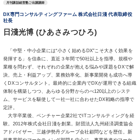
月刊講話経営塾ご出講講師
DX専門コンサルティングファーム 株式会社日淺 代表取締役
社長
日淺光博 (ひあさみつひろ)
「中堅・中小企業には“小さく始めるDX”こそ大きく効果を
発揮する」を信条に、直近３年間で50社以上を指導。規模や
業種を問わず、それぞれの企業が抱える悩みや課題をDXで解
決。売上・利益アップ、業務効率化、新事業開発も成功へ導
くDXコンサルタント。最終的に企業内でDXが運用できる組織
体制を構築しつつ、あらゆる分野からのべ120以上のシステ
ム、サービスを駆使して一社一社に合わせたDX戦略の指導で
定評。
大学卒業後、ベンチャー企業2社でITコンサルティングを経
験。2012年株式会社日淺を創業。財団法人九州経済調査協会
アドバイザー、三越伊勢丹グループ会社顧問などを歴任。新
規事業部やマーケティング部門を中心に、事業推進やマーケ