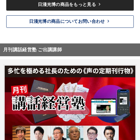
keyboard_arrow_right
日淺光博の商品をもっと見る
keyboard_arrow_right
日淺光博の商品についてお問い合わせ
月刊講話経営塾 ご出講講師