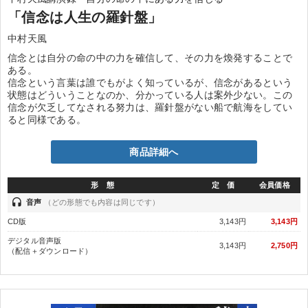
「信念は人生の羅針盤」
中村天風
信念とは自分の命の中の力を確信して、その力を煥発することで
ある。
信念という言葉は誰でもがよく知っているが、信念があるという
状態はどういうことなのか、分かっている人は案外少ない。この
信念が欠乏してなされる努力は、羅針盤がない船で航海をしてい
ると同様である。
商品詳細へ
形 態
定 価
会員価格
headset
音声
（どの形態でも内容は同じです）
CD版
3,143円
3,143円
デジタル音声版
3,143円
2,750円
（配信＋ダウンロード）