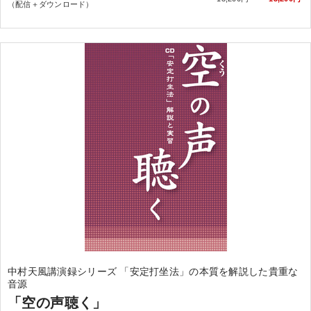
（配信＋ダウンロード）
中村天風講演録シリーズ 「安定打坐法」の本質を解説した貴重な
音源
「空の声聴く」