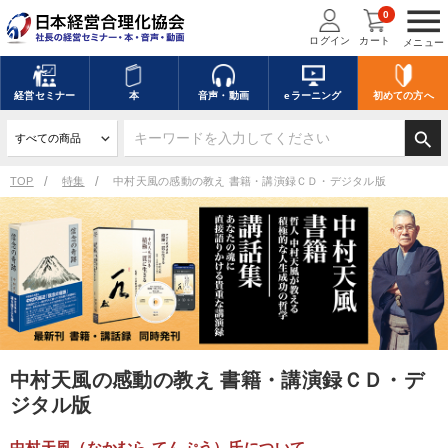
menu
0
ログイン
カート
メニュー
経営
セミナー
本
音声・動画
eラーニング
初めての方
へ
search
TOP
特集
中村天風の感動の教え 書籍・講演録ＣＤ・デジタル版
中村天風の感動の教え 書籍・講演録ＣＤ・デ
ジタル版
中村天風（なかむら てんぷう）氏について