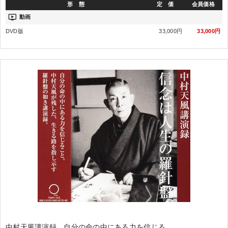
形 態
定 価
会員価格
ondemand_video
動画
DVD版
33,000円
33,000円
中村天風講演録 自分の命の中にある力を信じる