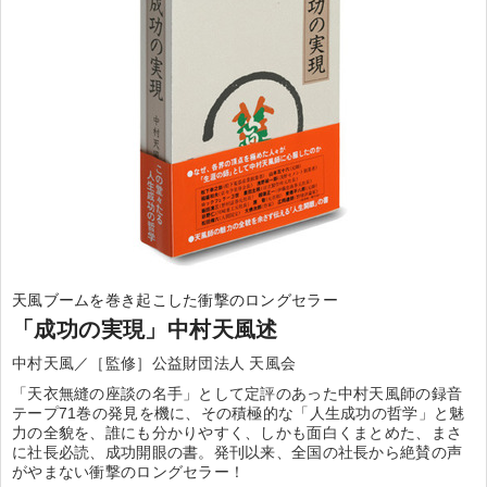
天風ブームを巻き起こした衝撃のロングセラー
「成功の実現」中村天風述
中村天風／［監修］公益財団法人 天風会
「天衣無縫の座談の名手」として定評のあった中村天風師の録音
テープ71巻の発見を機に、その積極的な「人生成功の哲学」と魅
力の全貌を、誰にも分かりやすく、しかも面白くまとめた、まさ
に社長必読、成功開眼の書。発刊以来、全国の社長から絶賛の声
がやまない衝撃のロングセラー！