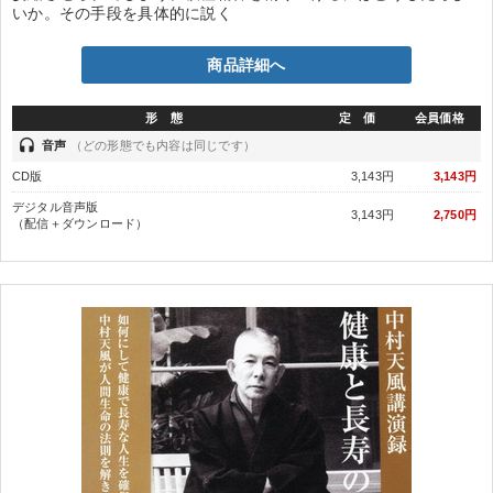
いか。その手段を具体的に説く
商品詳細へ
形 態
定 価
会員価格
headset
音声
（どの形態でも内容は同じです）
CD版
3,143円
3,143円
デジタル音声版
3,143円
2,750円
（配信＋ダウンロード）