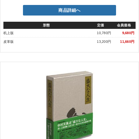
商品詳細へ
形態
定価
会員価格
机上版
10,780円
9,680円
皮革版
13,200円
11,660円