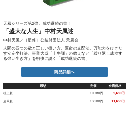
天風シリーズ第2弾。成功継続の書！
「盛大な人生」中村天風述
中村天風／［監修］公益財団法人 天風会
人間の四つの欲と正しい扱い方、運命の支配法、万能力をひきだ
す安定坐打法、事業大成「十牛訓」の教えなど「繰り返し成功す
る強い生き方」を明快に説く「成功継続の書」
商品詳細へ
形態
定価
会員価格
机上版
10,780円
9,680円
皮革版
13,200円
11,660円