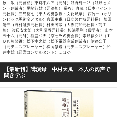
原 敬（元首相）東郷平八郎（元帥）浅野総一郎（浅野セメ
ント創業者）尾崎行雄（元法相） 長谷川直蔵（日本ペイント
元社長）三島徳七（東大名誉教授・文化勲章） 西竹一（オリ
ンピック馬術金メダル）倉田主税（日立製作所元社長） 飯田
清三（野村証券元社長）村田省蔵（大阪商船元社長・商工
相） 渡辺安太郎（大和証券元社長）杉浦重剛（儒学者） 山本
五十六（元帥）稲盛和夫（京セラ名誉会長）素野福次郎（Ｔ
ＤＫ相談役）松下幸之助（松下電器産業創業者）伊達公子
（元テニスプレーヤー）松岡修造（元テニスプレーヤー）船
井幸雄（経営コンサルタント）…ほか
【最新刊】講演録 中村天風 本人の肉声で
聞き学ぶ