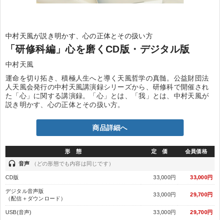
中村天風が説き明かす、心の正体とその扱い方
「研修科編」心を磨くCD版・デジタル版
中村天風
運命を切り拓き、積極人生へと導く天風哲学の真髄。公益財団法
人天風会発行の中村天風講演録シリーズから、研修科で開催され
た「心」に関する講演録。「心」とは、「我」とは、中村天風が
説き明かす、心の正体とその扱い方。
商品詳細へ
形 態
定 価
会員価格
headset
音声
（どの形態でも内容は同じです）
CD版
33,000円
33,000円
デジタル音声版
33,000円
29,700円
（配信＋ダウンロード）
USB(音声)
33,000円
29,700円