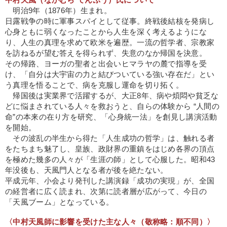
明治9年（1876年）生まれ。
日露戦争の時に軍事スパイとして従事。終戦後結核を発病し
心身ともに弱くなったことから人生を深く考えるようにな
り、人生の真理を求めて欧米を遍歴。一流の哲学者、宗教家
を訪ねるが望む答えを得られず、失意のなか帰国を決意。
その帰路、ヨーガの聖者と出会いヒマラヤの麓で指導を受
け、「自分は大宇宙の力と結びついている強い存在だ」とい
う真理を悟ることで、病を克服し運命を切り拓く。
帰国後は実業界で活躍するが、大正8年、病や煩悶や貧乏な
どに悩まされている人々を救おうと、自らの体験から “人間の
命”の本来の在り方を研究、「心身統一法」を創見し講演活動
を開始。
その波乱の半生から得た「人生成功の哲学」は、触れる者
をたちまち魅了し、皇族、政財界の重鎮をはじめ各界の頂点
を極めた幾多の人々が「生涯の師」として心服した。昭和43
年没後も、天風門人となる者が後を絶たない。
平成元年、小会より発刊した講演録「成功の実現」が、全国
の経営者に広く読まれ、次第に読者層が広がって、今日の
「天風ブーム」となっている。
〈中村天風師に影響を受けた主な人々（敬称略：順不同）〉