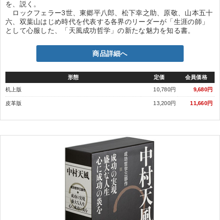
を、説く。
ロックフェラー3世、東郷平八郎、松下幸之助、原敬、山本五十
六、双葉山はじめ時代を代表する各界のリーダーが「生涯の師」
として心服した、「天風成功哲学」の新たな魅力を知る書。
商品詳細へ
形態
定価
会員価格
机上版
10,780円
9,680円
皮革版
13,200円
11,660円