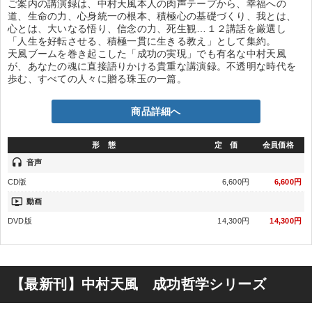
ご案内の講演録は、中村天風本人の肉声テープから、幸福への
道、生命の力、心身統一の根本、積極心の基礎づくり、我とは、
心とは、大いなる悟り、信念の力、死生観…１２講話を厳選し
「人生を好転させる、積極一貫に生きる教え」として集約。
天風ブームを巻き起こした「成功の実現」でも有名な中村天風
が、あなたの魂に直接語りかける貴重な講演録。不透明な時代を
歩む、すべての人々に贈る珠玉の一篇。
商品詳細へ
形 態
定 価
会員価格
headset
音声
CD版
6,600円
6,600円
ondemand_video
動画
DVD版
14,300円
14,300円
【最新刊】中村天風 成功哲学シリーズ