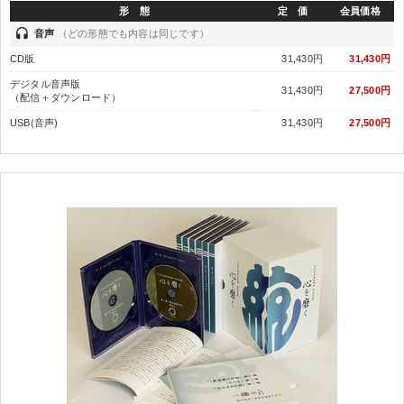
形 態
定 価
会員価格
headset
音声
（どの形態でも内容は同じです）
CD版
31,430円
31,430円
デジタル音声版
31,430円
27,500円
（配信＋ダウンロード）
USB(音声)
31,430円
27,500円