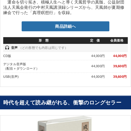
運命を切り拓き、積極人生へと導く天風哲学の真髄。公益財団
法人天風会発行の中村天風講演録シリーズから、天風師が夏期修
練会で行った「真理瞑想行」を収録。
商品詳細へ
形 態
定 価
会員価格
headset
音声
（どの形態でも内容は同じです）
CD版
44,000円
44,000円
デジタル音声版
44,000円
39,600円
（配信＋ダウンロード）
USB(音声)
44,000円
39,600円
時代を超えて読み継がれる、衝撃のロングセラー