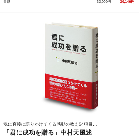
書籍
33,000円
30,140円
魂に直接に語りかけてくる感動の教え54項目…
「君に成功を贈る」中村天風述