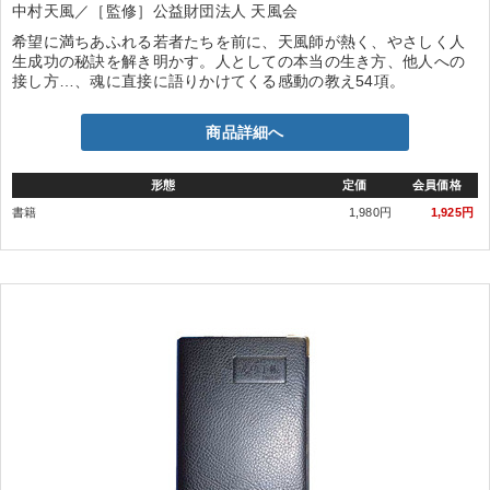
中村天風／［監修］公益財団法人 天風会
希望に満ちあふれる若者たちを前に、天風師が熱く、やさしく人
生成功の秘訣を解き明かす。人としての本当の生き方、他人への
接し方…、魂に直接に語りかけてくる感動の教え54項。
商品詳細へ
形態
定価
会員価格
書籍
1,980円
1,925円