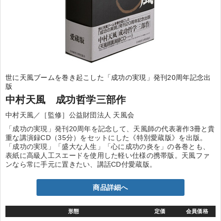
世に天風ブームを巻き起こした「成功の実現」発刊20周年記念出
版
中村天風 成功哲学三部作
中村天風／［監修］公益財団法人 天風会
「成功の実現」発刊20周年を記念して、天風師の代表著作3冊と貴
重な講演録CD（35分）をセットにした《特別愛蔵版》を出版。
「成功の実現」「盛大な人生」「心に成功の炎を」の各巻とも、
表紙に高級人工スエードを使用した軽い仕様の携帯版。天風ファ
ンなら常に手元に置きたい、講話CD付愛蔵版。
商品詳細へ
形態
定価
会員価格