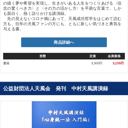
の描く夢や希望を実現し、生きがいある人生をつくりあげる〈信
念の驚くべき力〉と〈その力の活かし方〉を平易な言葉で、しか
も面白く、熱く語りかける講演録。
先の見えないコロナ禍にあって、天風成功哲学をはじめて読む
方も、往年の天風ファンの方にも、ともに新しい気づきと勇気を
与える書。
商品詳細へ
形態
定価
会員価格
書籍
3,300円
3,135円
公益財団法人天風会 発刊 中村天風講演録