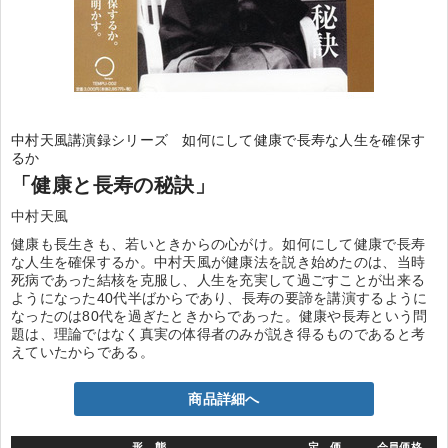
中村天風講演録シリーズ 如何にして健康で長寿な人生を確保す
るか
「健康と長寿の秘訣」
中村天風
健康も長生きも、若いときからの心がけ。如何にして健康で長寿
な人生を確保するか。中村天風が健康法を説き始めたのは、当時
死病であった結核を克服し、人生を充実して過ごすことが出来る
ようになった40代半ばからであり、長寿の要諦を講演するように
なったのは80代を過ぎたときからであった。健康や長寿という問
題は、理論ではなく真実の体得者のみが説き得るものであると考
えていたからである。
商品詳細へ
形 態
定 価
会員価格