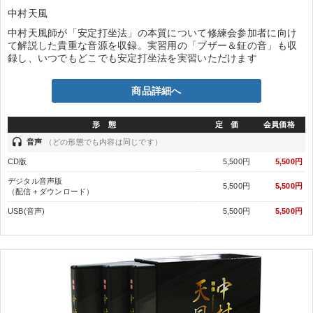
中村天風
中村天風師が「安定打坐法」の本質について修練会参加者に向け
て解説した貴重な音源を収録。実習用の「ブザー＆鉦の音」も収
録し、いつでもどこでも安定打坐法を実習いただけます
商品詳細へ
形 態
定 価
会員価格
headset
音声
（どの形態でも内容は同じです）
CD版
5,500円
5,500円
デジタル音声版
5,500円
5,500円
（配信＋ダウンロード）
USB(音声)
5,500円
5,500円