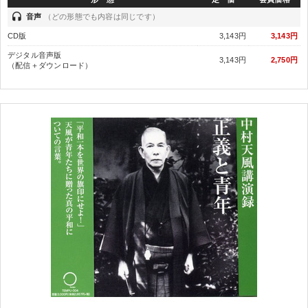
headset
音声
（どの形態でも内容は同じです）
CD版
3,143円
3,143円
デジタル音声版
3,143円
2,750円
（配信＋ダウンロード）