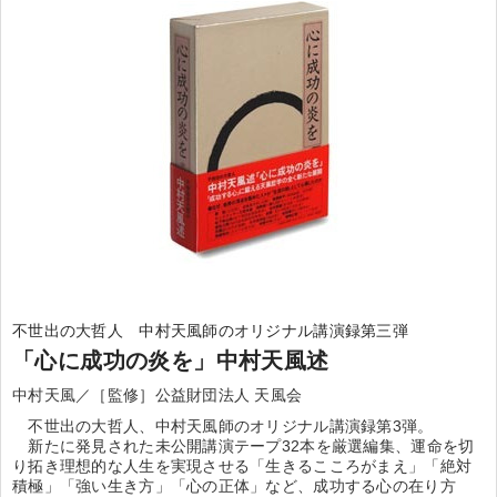
不世出の大哲人 中村天風師のオリジナル講演録第三弾
「心に成功の炎を」中村天風述
中村天風／［監修］公益財団法人 天風会
不世出の大哲人、中村天風師のオリジナル講演録第3弾。
新たに発見された未公開講演テープ32本を厳選編集、運命を切
り拓き理想的な人生を実現させる「生きるこころがまえ」「絶対
積極」「強い生き方」「心の正体」など、成功する心の在り方