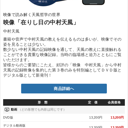
映像で読み解く天風哲学の世界
映像「在りし日の中村天風」
中村天風
書籍や音声で中村天風の教えを伝えるものは多いが、映像でその
姿を見ることは少ない。
数少ない中村天風の記録映像を通して、天風の教えに直接触れる
ことができる貴重な映像記録。当時の臨場感と迫力とともにご覧
いただけます。
皆様からのご要望にこたえ、好評の「映像 中村天風」から中村
天風の記録映像を集約した第３巻のみを特別編としてＤＶＤ版と
デジタル版として新発刊！
商品詳細へ
形 態
定 価
会員価格
ondemand_video
動画
（どの形態でも内容は同じです）
DVD版
13,200円
13,200円
デジタル動画版
13,200円
13,200円