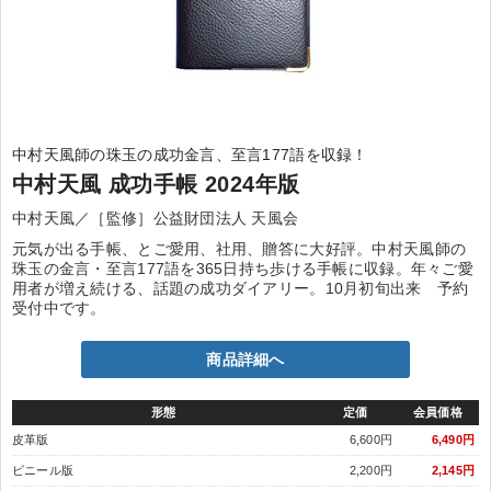
中村天風師の珠玉の成功金言、至言177語を収録！
中村天風 成功手帳 2024年版
中村天風／［監修］公益財団法人 天風会
元気が出る手帳、とご愛用、社用、贈答に大好評。中村天風師の
珠玉の金言・至言177語を365日持ち歩ける手帳に収録。年々ご愛
用者が増え続ける、話題の成功ダイアリー。10月初旬出来 予約
受付中です。
商品詳細へ
形態
定価
会員価格
皮革版
6,600円
6,490円
ビニール版
2,200円
2,145円