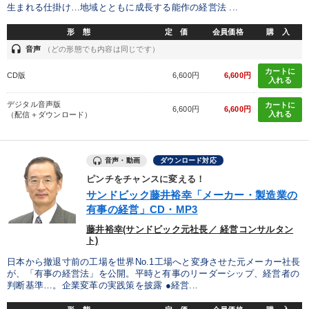
生まれる仕掛け…地域とともに成長する能作の経営法 ...
形 態
定 価
会員価格
購 入
headset
音声
（どの形態でも内容は同じです）
カートに
CD版
6,600円
6,600円
入れる
デジタル音声版
カートに
6,600円
6,600円
入れる
（配信＋ダウンロード）
音声・動画
ダウンロード対応
ピンチをチャンスに変える！
サンドビック藤井裕幸「メーカー・製造業の
有事の経営」CD・MP3
藤井裕幸(サンドビック元社長／ 経営コンサルタン
ト)
日本から撤退寸前の工場を世界No.1工場へと変身させた元メーカー社長
が、「有事の経営法」を公開。平時と有事のリーダーシップ、経営者の
判断基準…。企業変革の実践策を披露 ●経営...