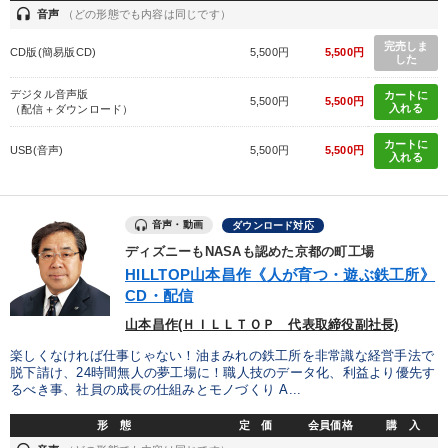
headset
音声
（どの形態でも内容は同じです）
完売しま
CD版(簡易版CD)
5,500円
5,500円
した
デジタル音声版
カートに
5,500円
5,500円
入れる
（配信＋ダウンロード）
カートに
USB(音声)
5,500円
5,500円
入れる
音声・動画
ダウンロード対応
ディズニーもNASAも認めた京都の町工場
HILLTOP山本昌作《人が育つ・遊ぶ鉄工所》
CD・配信
山本昌作(ＨＩＬＬＴＯＰ 代表取締役副社長)
楽しくなければ仕事じゃない！油まみれの鉄工所を非常識な経営手法で
脱下請け、24時間無人の夢工場に！職人技のデータ化、利益より優先す
るべき事、社員の成長の仕組みとモノづくり A...
形 態
定 価
会員価格
購 入