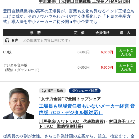
中迫雅美(（元)豊田自動織機 工場長／FMAG代表)
豊田自動織機初の高卒の工場長が、言葉も文化も異なるインド工場立ち
上げに成功。そのノウハウをわかりやすく体系化した「トヨタ生産方
式」導入法を中小メーカーに初公開 ●中小企業でも...
形 態
定 価
会員価格
購 入
headset
音声
（どの形態でも内容は同じです）
カートに
CD版
6,600円
6,600円
入れる
デジタル音声版
カートに
6,600円
6,600円
入れる
（配信＋ダウンロード）
音声・動画
ダウンロード対応
“女子力全開”で全国トップシェア
工場長も現場責任者もいないメーカー経営 音
声版（CD・デジタル版対応）
川戸俊彦(カワトT.P.C 代表取締役)
・
村田典子(カワ
トT.P.C 取締役副社長)
従業員の８割が女性。さらに作業計画の立案から、組立、検査まで、全