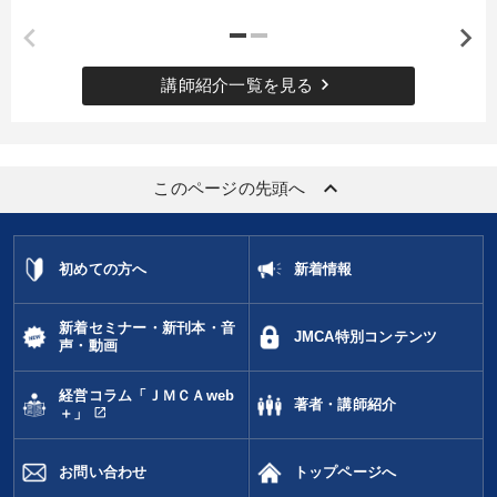
keyboard_arrow_right
講師紹介一覧を見る
keyboard_arrow_up
このページの先頭へ
初めての方へ
新着情報
新着セミナー・新刊本・音
JMCA特別コンテンツ
声・動画
経営コラム「ＪＭＣＡweb
著者・講師紹介
open_in_new
＋」
お問い合わせ
トップページへ