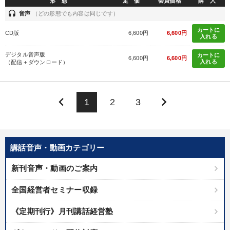
形 態
定 価
会員価格
購 入
headset
音声
（どの形態でも内容は同じです）
カートに
CD版
6,600円
6,600円
入れる
デジタル音声版
カートに
6,600円
6,600円
入れる
（配信＋ダウンロード）
keyboard_arrow_left
keyboard_arrow_right
1
2
3
講話音声・動画カテゴリー
新刊音声・動画のご案内
全国経営者セミナー収録
《定期刊行》月刊講話経営塾