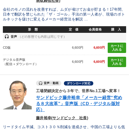
表取締役社長)
会社のモノの流れを改善すれば、ムダが省けてお金が貯まる！17年間、
日本で翻訳を禁じられた「ザ・ゴール」手法の第一人者が、現場のボト
ルネックを儲けに変えるメーカー経営法を解説 ...
形 態
定 価
会員価格
購 入
headset
音声
（どの形態でも内容は同じです）
カートに
CD版
6,600円
6,600円
入れる
デジタル音声版
カートに
6,600円
6,600円
入れる
（配信＋ダウンロード）
音声・動画
ダウンロード対応
工場閉鎖決定から３年で、世界No.1工場へ変革！
サンドビック藤井裕幸「メーカー経営“究め
る８大改革”」音声版（CD・デジタル版対
応）
藤井裕幸(サンドビック 社長)
リードタイム半減、コスト３０％削減を達成させ、中国の工場よりも低