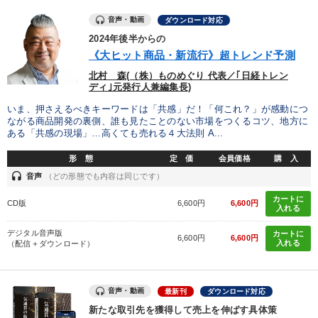
IT・サービス・金融業
コンサルタント
専門家
音声・動画
ダウンロード対応
2024年後半からの
《大ヒット商品・新流行》超トレンド予測
キーワード
北村 森(（株）ものめぐり 代表／｢日経トレン
ディ｣元発行人兼編集長)
イノベーション
理念・パーパス
スポーツ関係
いま、押さえるべきキーワードは「共感」だ！「何これ？」が感動につ
ながる商品開発の裏側、誰も見たことのない市場をつくるコツ、地方に
資産運用
ビジネスモデル
企業文化
ある「共感の現場」…高くても売れる４大法則 A...
形 態
定 価
会員価格
購 入
※「更新」を押すと「テーマ」「キーワード」を更新いただけます。
headset
音声
（どの形態でも内容は同じです）
カートに
CD版
6,600円
6,600円
経営音声・動画を探す
ondemand_video
refresh
入れる
更新する
デジタル音声版
全国経営者セミナー収録物以外の経営教材（全762タイトル）からお探
カートに
6,600円
6,600円
入れる
（配信＋ダウンロード）
しいただけます
カテゴリー
音声・動画
最新刊
ダウンロード対応
新たな取引先を獲得して売上を伸ばす具体策