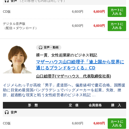
headset
音声
（どの形態でも内容は同じです）
カートに
CD版
6,600円
6,600円
入れる
デジタル音声版
カートに
6,600円
6,600円
入れる
（配信＋ダウンロード）
音声・動画
裸一貫、女性起業家のビジネス戦記
マザーハウス山口絵理子「途上国から世界に
通じるブランドをつくる」CD
山口絵理子(マザーハウス 代表取締役社長)
イジメられっ子が高校「男子」柔道部へ。偏差値40で慶応合格。国際援
助に目覚め最貧国バングラデシュでバッグメーカーを起業。失敗、挫
折、超過酷な現実と戦う女性経営者のビジネス戦記 ...
形 態
定 価
会員価格
購 入
headset
音声
カートに
CD版
6,600円
6,600円
入れる