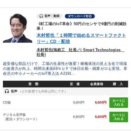
音声・動画
ダウンロード対応
《町工場のIoT革命》50円のセンサで4億円の削減効
果！
木村哲也「１時間で始めるスマートファクト
リー」CD・配信
木村哲也(旭鉄工 社長／i Smart Technologies
社長)
超安価な部品だけで、工場の生産性が激変！稼働状況の見える化で現場
の改善力が向上、時間出来高69％ＵＰで休日出勤・残業ゼロも実現。革
命児の中小メーカーのIoT導入法 A2191...
形 態
定 価
会員価格
購 入
headset
音声
（どの形態でも内容は同じです）
カートに
CD版
6,600円
6,600円
入れる
デジタル音声版
カートに
6,600円
6,600円
入れる
（配信＋ダウンロード）