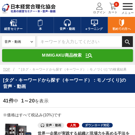
menu
0
ログイン
カート
メニュー
キーワードを入力して探す
edit
経営
セミナー
本
音声・動画
eラーニング
初めての方
へ
search
デジタル版対応のみ検索結果に表示する
manage_search
MIMIGAKU商品検索
search
上記の条件で検索
TOP
" [タグ・キーワードから探す（キーワード）：モノづくり] "の検索結果
[タグ・キーワードから探す（キーワード）：モノづくり]の
音声・動画
講演収録物を探す
mic
refresh
更新する
41件
1～20
中
を表示
全国経営者セミナー講演収録物（全1315タイトル）からお探しいただけ
ます
※価格はすべて税込み(10%)です
カテゴリー
音声・動画
人気
ダウンロード対応
世界一企業が実践する組織と現場力を高める手法を