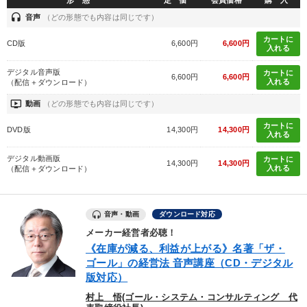
headset
音声
（どの形態でも内容は同じです）
カートに
CD版
6,600円
6,600円
入れる
デジタル音声版
カートに
6,600円
6,600円
入れる
（配信＋ダウンロード）
ondemand_video
動画
（どの形態でも内容は同じです）
カートに
DVD版
14,300円
14,300円
入れる
デジタル動画版
カートに
14,300円
14,300円
入れる
（配信＋ダウンロード）
音声・動画
ダウンロード対応
メーカー経営者必聴！
《在庫が減る、利益が上がる》名著「ザ・
ゴール」の経営法 音声講座（CD・デジタル
版対応）
村上 悟(ゴール・システム・コンサルティング 代