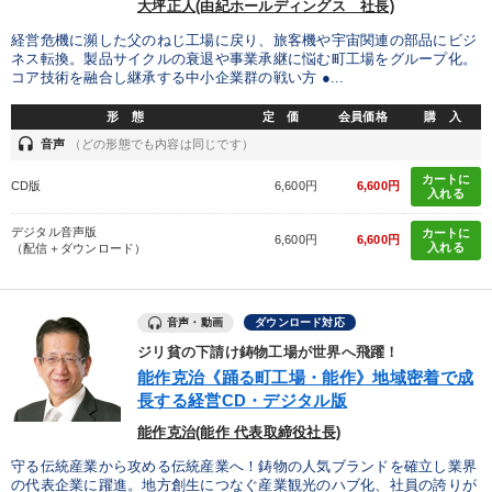
大坪正人(由紀ホールディングス 社長)
経営危機に瀕した父のねじ工場に戻り、旅客機や宇宙関連の部品にビジ
ネス転換。製品サイクルの衰退や事業承継に悩む町工場をグループ化。
コア技術を融合し継承する中小企業群の戦い方 ●...
形 態
定 価
会員価格
購 入
headset
音声
（どの形態でも内容は同じです）
カートに
CD版
6,600円
6,600円
入れる
デジタル音声版
カートに
6,600円
6,600円
入れる
（配信＋ダウンロード）
音声・動画
ダウンロード対応
ジリ貧の下請け鋳物工場が世界へ飛躍！
能作克治《踊る町工場・能作》地域密着で成
長する経営CD・デジタル版
能作克治(能作 代表取締役社長)
守る伝統産業から攻める伝統産業へ！鋳物の人気ブランドを確立し業界
の代表企業に躍進。地方創生につなぐ産業観光のハブ化、社員の誇りが