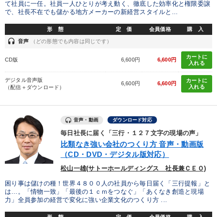
て社員に一任。社員一人ひとりが考え動く、徹底した効率化と権限委譲
で、社長不在でも儲かる地方メーカーの新経営スタイルと...
形 態
定 価
会員価格
購 入
headset
音声
（どの形態でも内容は同じです）
カートに
CD版
6,600円
6,600円
入れる
デジタル音声版
カートに
6,600円
6,600円
入れる
（配信＋ダウンロード）
音声・動画
ダウンロード対応
毎日社長に届く「三行・１２７文字の現場の声」
比類なき強い会社のつくり方 音声・動画版
（CD・DVD・デジタル版対応）
松山一雄(サトーホールディングス 社長兼ＣＥＯ)
困り事は儲けの種！世界４８００人の社員から毎日届く「三行提報」と
は…。「情物一致」「最後の１ｃｍをつなぐ」「あくなき創造と現場
力」全員参加の経営で変化に強い企業文化のつくり方 ...
形 態
定 価
会員価格
購 入