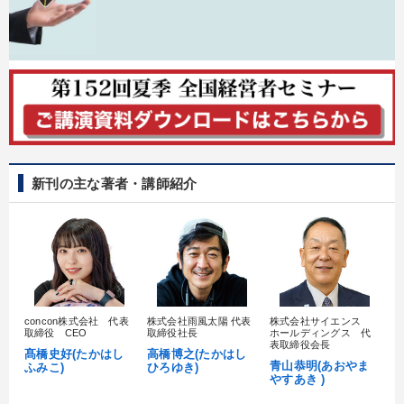
新刊の主な著者・講師紹介
concon株式会社 代表
株式会社雨風太陽 代表
株式会社サイエンス
髙
取締役 CEO
取締役社長
ホールディングス 代
村
表取締役会長
髙橋史好(たかはし
高橋博之(たかはし
し
青山恭明(あおやま
ふみこ)
ひろゆき)
やすあき )