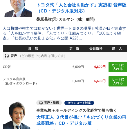
トヨタ式「人と会社を動かす」実践術 音声版
イノベーション
創業者
マネジメント
AI
政治家
（CD・デジタル版対応）
インバウンド
理念・パーパス
未来先見
桑原晃弥(元･カルマン（株）顧問)
人は権限や権力では動かない！世界一トヨタの現場と社員が日々実践す
生き方の指針
金利
思考法
採用
会社数字を学ぶ
る「人を動かす４要件」「人づくり・仕組みづくり」「100点より60
点」「社長の思いの見える化」を公開 A223...
不動産
企業文化
聞き手・作間信司
DX
稲盛和夫
形 態
定 価
会員価格
購 入
headset
中村天風
女性経営者
音声
（どの形態でも内容は同じです）
カートに
CD版
6,600円
6,600円
入れる
※「更新」を押すと「タグ・キーワード」を更新いただけます。
デジタル音声版
カートに
6,600円
6,600円
入れる
（配信＋ダウンロード）
音声・動画
ダウンロード対応
事業転換＋ホールディングス化経営で勝ち抜く
大坪正人 ３代目が挑む「ものづくり企業の再
成長戦略」CD・デジタル版