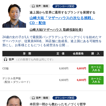
音声・動画
ダウンロード対応
途上国から世界に通用するブランドを展開する
山崎大祐「マザーハウスの次なる挑戦」
CD・配信
山崎大祐(マザーハウス 取締役副社長)
24歳の女の子が1人で最貧国バングラデシュでバッグづくりを始めたマ
ザーハウスが、従業員600名、36店舗に急成長。途上国にある可能性を
形にし、お客様とともにつくる経営法を公開 ...
形 態
定 価
会員価格
購 入
headset
音声
（どの形態でも内容は同じです）
カートに
CD版
6,600円
6,600円
入れる
デジタル音声版
カートに
6,600円
6,600円
入れる
（配信＋ダウンロード）
音声・動画
ダウンロード対応
本田宗一郎から教わったモノづくり哲学