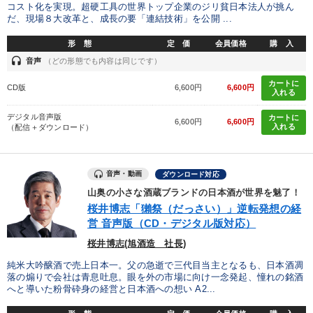
コスト化を実現。超硬工具の世界トップ企業のジリ貧日本法人が挑ん
だ、現場８大改革と、成長の要「連結技術」を公開 ...
形 態
定 価
会員価格
購 入
headset
音声
（どの形態でも内容は同じです）
カートに
CD版
6,600円
6,600円
入れる
デジタル音声版
カートに
6,600円
6,600円
入れる
（配信＋ダウンロード）
音声・動画
ダウンロード対応
山奥の小さな酒蔵ブランドの日本酒が世界を魅了！
桜井博志「獺祭（だっさい）」逆転発想の経
営 音声版（CD・デジタル版対応）
桜井博志(旭酒造 社長)
純米大吟醸酒で売上日本一。父の急逝で三代目当主となるも、日本酒凋
落の煽りで会社は青息吐息。眼を外の市場に向け一念発起、憧れの銘酒
へと導いた粉骨砕身の経営と日本酒への想い A2...