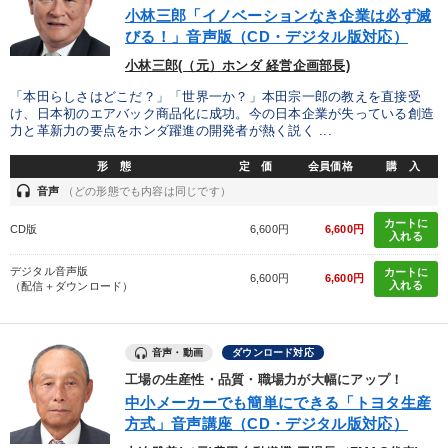
小林三郎「イノベーションなき企業は必ず滅
びる！」音声版（CD・デジタル版対応）
小林三郎(（元）ホンダ 経営企画部長)
「本田らしさはどこだ？」「世界一か？」本田宗一郎の教えを直接受
け、日本初のエアバック商品化に成功。今の日本企業が失っている創造
力と革新力の要点をホンダ躍進の開発者が熱く説く ...
形 態
定 価
会員価格
購 入
headset
音声
（どの形態でも内容は同じです）
カートに
CD版
6,600円
6,600円
入れる
デジタル音声版
カートに
6,600円
6,600円
入れる
（配信＋ダウンロード）
音声・動画
ダウンロード対応
工場の生産性・品質・職場力が大幅にアップ！
中小メーカーでも簡単にできる「トヨタ生産
方式」音声講座（CD・デジタル版対応）