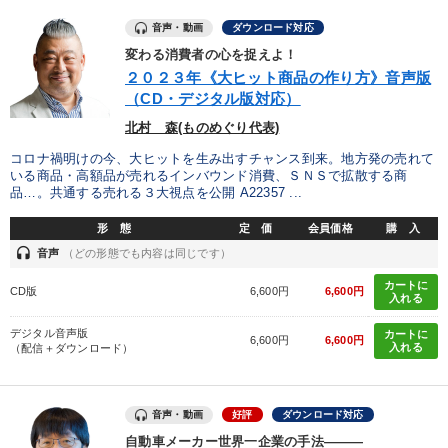
財務・数字力の向上
組織を強化したい
音声・動画
ダウンロード対応
変わる消費者の心を捉えよ！
キーワード
２０２３年《大ヒット商品の作り方》音声版
（CD・デジタル版対応）
北村 森(ものめぐり代表)
企業再建
投資
スポーツ関係
生き方の指針
コロナ禍明けの今、大ヒットを生み出すチャンス到来。地方発の売れて
会社を守る
一流人
いる商品・高額品が売れるインバウンド消費、ＳＮＳで拡散する商
品…。共通する売れる３大視点を公開 A22357 ...
形 態
定 価
会員価格
購 入
※「更新」を押すと「カテゴリー」「目的別」「キーワード」を更新いただけます。
headset
音声
（どの形態でも内容は同じです）
タグから探す
local_offer
カートに
refresh
更新する
CD版
6,600円
6,600円
入れる
すべての音声・動画（全2077タイトル）からお探しいただけます
デジタル音声版
カートに
6,600円
6,600円
入れる
（配信＋ダウンロード）
タグ・キーワード
音声・動画
好評
ダウンロード対応
歴史に学ぶ
企業再建
通販
テレビ・ネットで話題
自動車メーカー世界一企業の手法―――