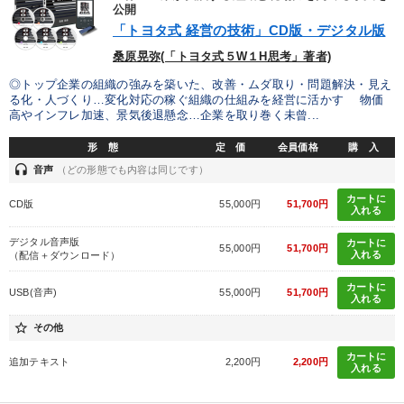
優秀各社の智恵と戦略
事業家のロマンと経営
公開
「トヨタ式 経営の技術」CD版・デジタル版
若手異才経営者の発想
専門家のアドバイス
桑原晃弥(「トヨタ式５W１H思考」著者)
◎トップ企業の組織の強みを築いた、改善・ムダ取り・問題解決・見え
リーダーの器量を学ぶ
る化・人づくり…変化対応の稼ぐ組織の仕組みを経営に活かす 物価
高やインフレ加速、景気後退懸念…企業を取り巻く未曾...
テーマ
形 態
定 価
会員価格
購 入
headset
音声
（どの形態でも内容は同じです）
全国経営者セミナー収録〈売れ筋・人気ランキング〉＆新刊・好
カートに
評講話
CD版
55,000円
51,700円
入れる
147回春季大会
経営戦略・経営実務
数字・税務・決算書
デジタル音声版
カートに
55,000円
51,700円
入れる
（配信＋ダウンロード）
最新技術・トレンド
後継社長・アトツギ
カートに
USB(音声)
55,000円
51,700円
入れる
star_border
その他
業種
カートに
追加テキスト
2,200円
2,200円
入れる
製造業
卸売・小売・飲食業
建設・不動産業