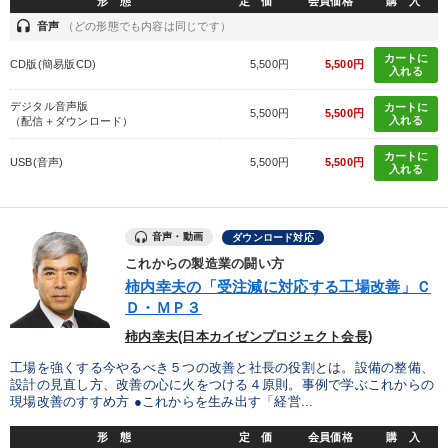
形 態
定 価
会員価格
購 入
headset
音声
（どの形態でも内容は同じです）
カートに
CD版(簡易版CD)
5,500円
5,500円
入れる
デジタル音声版
カートに
5,500円
5,500円
入れる
（配信＋ダウンロード）
カートに
USB(音声)
5,500円
5,500円
入れる
音声・動画
ダウンロード対応
これからの製造業の闘い方
柿内幸夫の「受注減に対応する工場改善」Ｃ
Ｄ・ＭＰ３
柿内幸夫(日本カイゼンプロジェクト会長)
工場を強くする今やるべき５つの改善と社長の役割とは。設備の整備、
設計の見直し方、改善の心に火をつける４原則。事例で学ぶこれからの
現場改善のすすめ方 ●これからを生み出す「経営...
形 態
定 価
会員価格
購 入