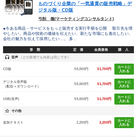
最新技術・トレンド
社員が自律的に動き出す組織づくり
ものづくり企業の「一気通貫の販売戦略」デ
ジタル版・CD版
147回春季大会
「儲けの本質」を突く
148回夏季大会
弓削 徹(マーケティングコンサルタント)
経営戦略・経営実務
●今ある商品・サービスをもっと販売する実行手順を公開 取引先を増
やしたい、商品や技術の価値を伝えたい、新たな市場にも進出したい、
会社の魅力を伝えて採用したい…。 多...
全国経営者セミナー収録〈売れ筋・人気〉音声＆動画20選
形 態
定 価
会員価格
購 入
【4月】音声・映像
数字・税務・決算書
headset
音声
（どの形態でも内容は同じです）
【12月】音声・映像
組織と人を動かすマネジメント力を磨く
カートに
CD版
55,000円
51,700円
入れる
経営リーダーの考え方と戦略を学ぶ
デジタル音声版
カートに
55,000円
51,700円
入れる
（配信＋ダウンロード）
カートに
目的別
USB(音声)
55,000円
51,700円
入れる
star_border
その他
社員研修を行いたい
経営を改善したい
カートに
追加テキスト
2,200円
2,200円
入れる
社長の姿勢を学びたい
新事業・新商品づくり