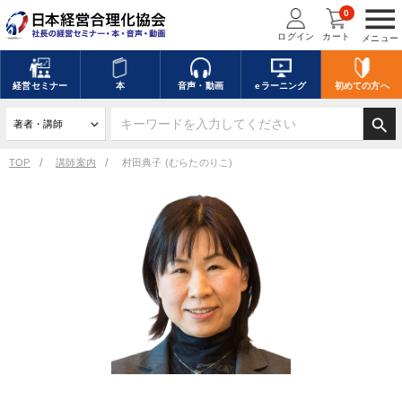
menu
0
ログイン
カート
メニュー
経営
セミナー
本
音声・動画
eラーニング
初めての方
へ
search
TOP
講師案内
村田典子 (むらたのりこ)