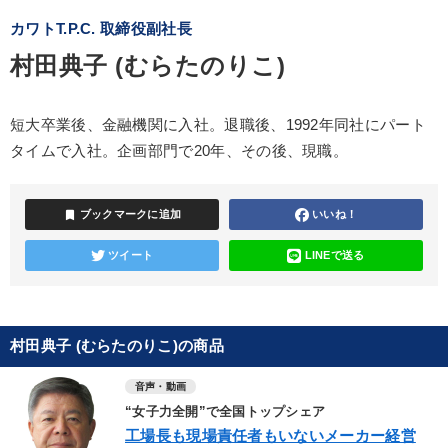
カワトT.P.C. 取締役副社長
村田典子 (むらたのりこ)
短大卒業後、金融機関に入社。退職後、1992年同社にパート
タイムで入社。企画部門で20年、その後、現職。
bookmark
ブックマークに追加
いいね！
ツイート
LINEで送る
村田典子 (むらたのりこ)の商品
音声・動画
“女子力全開”で全国トップシェア
工場長も現場責任者もいないメーカー経営