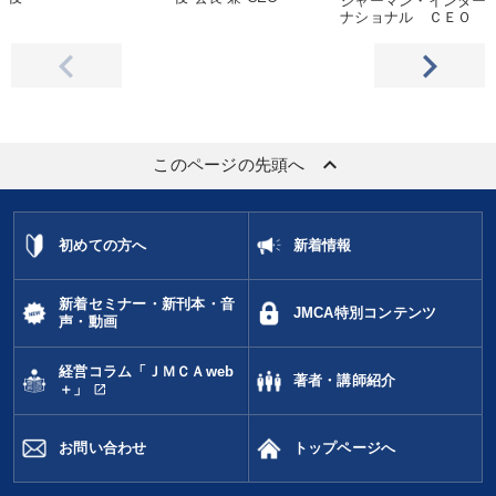
ジャーマン・インター
ナショナル ＣＥＯ
keyboard_arrow_up
このページの先頭へ
初めての方へ
新着情報
新着セミナー・新刊本・音
JMCA特別コンテンツ
声・動画
経営コラム「ＪＭＣＡweb
著者・講師紹介
open_in_new
＋」
お問い合わせ
トップページへ