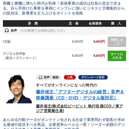
商機と勝機に満ちた時代が到来！新規事業の成功は社長の意志で決ま
る。自ら手掛けた事業を事例にインフレに強いビジネスと労働集約から
の脱却法、新事業を立ち上げるポイントを指南
形 態
定 価
会員価格
購 入
headset
音声
（どの形態でも内容は同じです）
完売しま
CD版
6,600円
6,600円
した
デジタル音声版
カートに
6,600円
6,600円
入れる
（配信＋ダウンロード）
音声・動画
人気
ダウンロード対応
すべてがオンラインになった時代の
藤井保文「アフターデジタルの経営」音声＆
映像講座（CD・DVD・デジタル版対応）
藤井保文(株式会社ビービット 執行役員CCO／東ア
ジア営業責任者)
あらゆる行動データがオンライン化される社会で業界問わず顧客が求め
る価値や提供すべき商品、企業競争ルールも一変！リーダー必聴のデジ