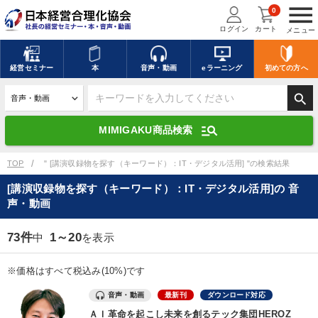
menu
0
ログイン
カート
メニュー
キーワードを入力して探す
edit
経営
セミナー
本
音声・動画
eラーニング
初めての方
へ
search
デジタル版対応のみ検索結果に表示する
manage_search
MIMIGAKU商品検索
search
上記の条件で検索
TOP
" [講演収録物を探す（キーワード）：IT・デジタル活用] "の検索結果
[講演収録物を探す（キーワード）：IT・デジタル活用]の 音
声・動画
講演収録物を探す
mic
refresh
更新する
73件
1～20
中
を表示
全国経営者セミナー講演収録物（全1315タイトル）からお探しいただけ
ます
※価格はすべて税込み(10%)です
カテゴリー
音声・動画
最新刊
ダウンロード対応
ＡＩ革命を起こし未来を創るテック集団HEROZ