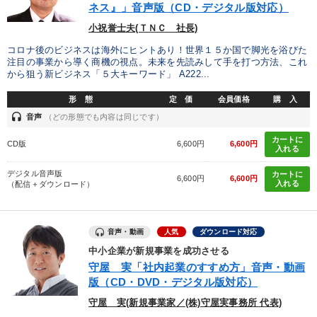
ネス』」音声版（CD・デジタル版対応）
小祝誉士夫(ＴＮＣ 社長)
コロナ後のビジネスは海外にヒントあり！世界１５か国で脚光を浴びた
注目の事業から導く商機の視点。未来を先読みして手を打つ方法、これ
から狙う新ビジネス「５大キーワード」 A222...
形 態
定 価
会員価格
購 入
headset
音声
（どの形態でも内容は同じです）
カートに
CD版
6,600円
6,600円
入れる
デジタル音声版
カートに
6,600円
6,600円
入れる
（配信＋ダウンロード）
音声・動画
人気
ダウンロード対応
中小企業が新規事業を成功させる
守屋 実「社内起業のすすめ方」音声・動画
版（CD・DVD・デジタル版対応）
守屋 実(新規事業家／(株)守屋実事務所 代表)