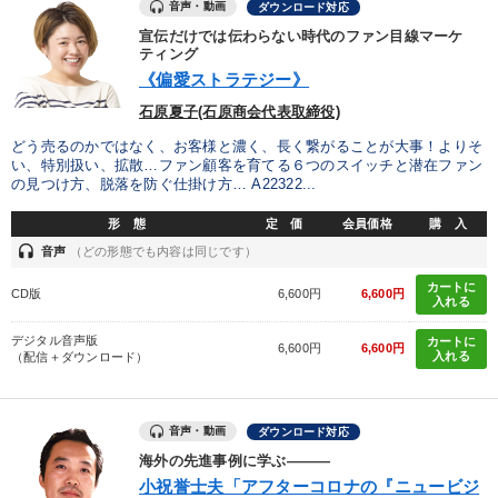
音声・動画
ダウンロード対応
宣伝だけでは伝わらない時代のファン目線マーケ
ティング
《偏愛ストラテジー》
石原夏子(石原商会代表取締役)
どう売るのかではなく、お客様と濃く、長く繋がることが大事！よりそ
い、特別扱い、拡散…ファン顧客を育てる６つのスイッチと潜在ファン
の見つけ方、脱落を防ぐ仕掛け方… A22322...
形 態
定 価
会員価格
購 入
headset
音声
（どの形態でも内容は同じです）
カートに
CD版
6,600円
6,600円
入れる
デジタル音声版
カートに
6,600円
6,600円
入れる
（配信＋ダウンロード）
音声・動画
ダウンロード対応
海外の先進事例に学ぶ―――
小祝誉士夫「アフターコロナの『ニュービジ