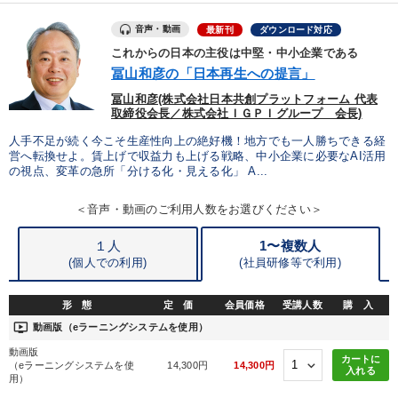
音声・動画
最新刊
ダウンロード対応
製造業
卸売・小売・飲食業
建設・不動産業
これからの日本の主役は中堅・中小企業である
IT・サービス・金融業
コンサルタント
専門家
冨山和彦の「日本再生への提言」
冨山和彦(株式会社日本共創プラットフォーム 代表
取締役会長／株式会社ＩＧＰＩグループ 会長)
キーワード
人手不足が続く今こそ生産性向上の絶好機！地方でも一人勝ちできる経
営へ転換せよ。賃上げで収益力も上げる戦略、中小企業に必要なAI活用
の視点、変革の急所「分ける化・見える化」 A...
人事戦略
マーケティング
政治家
＜音声・動画のご利用人数をお選びください＞
多様性・ダイバーシティ
営業
松下幸之助
１人
1〜複数人
※「更新」を押すと「テーマ」「キーワード」を更新いただけます。
(個人での利用)
(
社員研修等で利用)
形 態
定 価
会員価格
受講人数
購 入
経営音声・動画を探す
ondemand_video
refresh
更新する
ondemand_video
動画版（eラーニングシステムを使用）
全国経営者セミナー収録物以外の経営教材（全762タイトル）からお探
動画版
しいただけます
カートに
（eラーニングシステムを使
14,300円
14,300円
入れる
用）