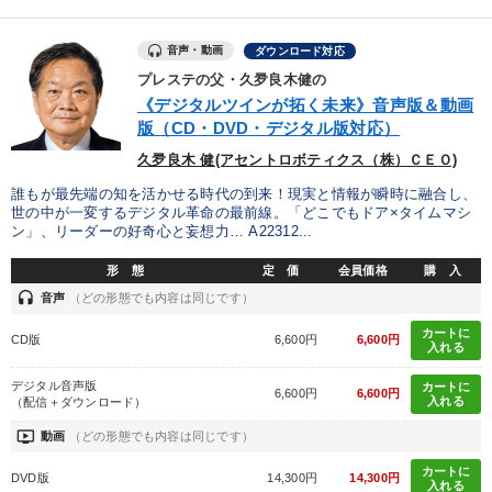
音声・動画
ダウンロード対応
プレステの父・久夛良木健の
《デジタルツインが拓く未来》音声版＆動画
版（CD・DVD・デジタル版対応）
久夛良木 健(アセントロボティクス（株）ＣＥＯ)
誰もが最先端の知を活かせる時代の到来！現実と情報が瞬時に融合し、
世の中が一変するデジタル革命の最前線。「どこでもドア×タイムマシ
ン」、リーダーの好奇心と妄想力… A22312...
形 態
定 価
会員価格
購 入
headset
音声
（どの形態でも内容は同じです）
カートに
CD版
6,600円
6,600円
入れる
デジタル音声版
カートに
6,600円
6,600円
入れる
（配信＋ダウンロード）
ondemand_video
動画
（どの形態でも内容は同じです）
カートに
DVD版
14,300円
14,300円
入れる