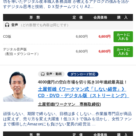
功を導いたデジタル改革職人各務茂雄 が教えるアナログの強みを活か
すデジタル思考と技術、ＤＸ型チームづくり A2...
形 態
定 価
会員価格
購 入
headset
音声
（どの形態でも内容は同じです）
カートに
CD版
6,600円
6,600円
入れる
デジタル音声版
カートに
6,600円
6,600円
入れる
（配信＋ダウンロード）
音声・動画
ダウンロード対応
4000億円の空白市場を切り拓き10年連続最高益！
土屋哲雄《ワークマン式「しない経営」》
CD・DVD・デジタル版（ストリーミング）
土屋哲雄(ワークマン 専務取締役)
頑張らない、期限で縛らない、目標は多くしない…作業服専門店が商品
は変えず、売り方を変え大躍進！低コストで強みを活かし、女性ファン
まで獲得したAmazonにも負けない驚異の経営法 ...
形 態
定 価
会員価格
購 入