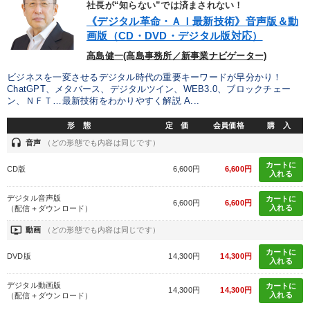
社長が“知らない”では済まされない！
《デジタル革命・ＡＩ最新技術》音声版＆動
画版（CD・DVD・デジタル版対応）
高島健一(高島事務所／新事業ナビゲーター)
ビジネスを一変させるデジタル時代の重要キーワードが早分かり！
ChatGPT、メタバース、デジタルツイン、WEB3.0、ブロックチェー
ン、ＮＦＴ…最新技術をわかりやすく解説 A...
形 態
定 価
会員価格
購 入
headset
音声
（どの形態でも内容は同じです）
カートに
CD版
6,600円
6,600円
入れる
デジタル音声版
カートに
6,600円
6,600円
入れる
（配信＋ダウンロード）
ondemand_video
動画
（どの形態でも内容は同じです）
カートに
DVD版
14,300円
14,300円
入れる
デジタル動画版
カートに
14,300円
14,300円
入れる
（配信＋ダウンロード）