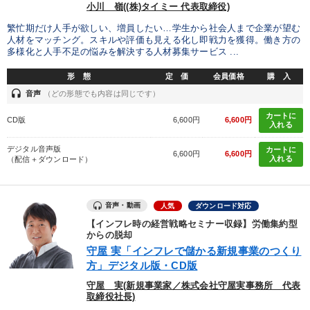
小川 嶺((株)タイミー 代表取締役)
繁忙期だけ人手が欲しい、増員したい…学生から社会人まで企業が望む
人材をマッチング。スキルや評価も見える化し即戦力を獲得。働き方の
多様化と人手不足の悩みを解決する人材募集サービス ...
形 態
定 価
会員価格
購 入
headset
音声
（どの形態でも内容は同じです）
カートに
CD版
6,600円
6,600円
入れる
デジタル音声版
カートに
6,600円
6,600円
入れる
（配信＋ダウンロード）
音声・動画
人気
ダウンロード対応
【インフレ時の経営戦略セミナー収録】労働集約型
からの脱却
守屋 実「インフレで儲かる新規事業のつくり
方」デジタル版・CD版
守屋 実(新規事業家／株式会社守屋実事務所 代表
取締役社長)