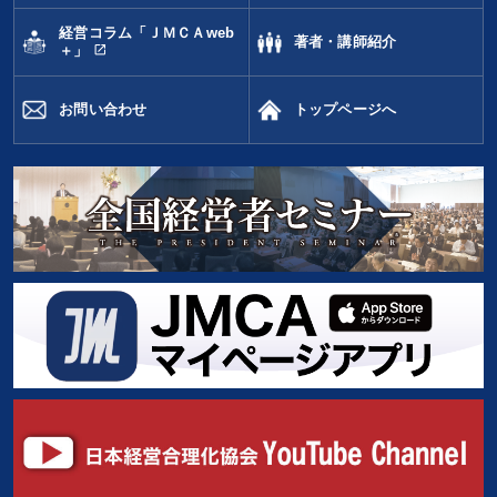
経営コラム「ＪＭＣＡweb
著者・講師紹介
open_in_new
＋」
お問い合わせ
トップページへ