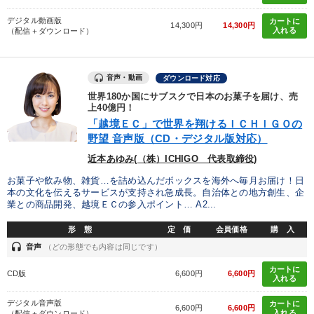
デジタル動画版
カートに
14,300円
14,300円
入れる
（配信＋ダウンロード）
音声・動画
ダウンロード対応
世界180か国にサブスクで日本のお菓子を届け、売
上40億円！
「越境ＥＣ」で世界を翔けるＩＣＨＩＧＯの
野望 音声版（CD・デジタル版対応）
近本あゆみ(（株）ICHIGO 代表取締役)
お菓子や飲み物、雑貨…を詰め込んだボックスを海外へ毎月お届け！日
本の文化を伝えるサービスが支持され急成長。自治体との地方創生、企
業との商品開発、越境ＥＣの参入ポイント… A2...
形 態
定 価
会員価格
購 入
headset
音声
（どの形態でも内容は同じです）
カートに
CD版
6,600円
6,600円
入れる
デジタル音声版
カートに
6,600円
6,600円
入れる
（配信＋ダウンロード）