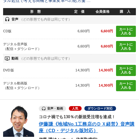
タル起点で考える商機と事業変革への処方箋 ...
形 態
定 価
会員価格
購 入
headset
音声
（どの形態でも内容は同じです）
カートに
CD版
6,600円
6,600円
入れる
デジタル音声版
カートに
6,600円
6,600円
入れる
（配信＋ダウンロード）
ondemand_video
動画
（どの形態でも内容は同じです）
カートに
DVD版
14,300円
14,300円
入れる
デジタル動画版
カートに
14,300円
14,300円
入れる
（配信＋ダウンロード）
音声・動画
人気
ダウンロード対応
コロナ禍でも130％の新規受注増を達成！
伊藤謙《地域No.1工務店のＤＸ経営》音声講
座（CD・デジタル版対応）