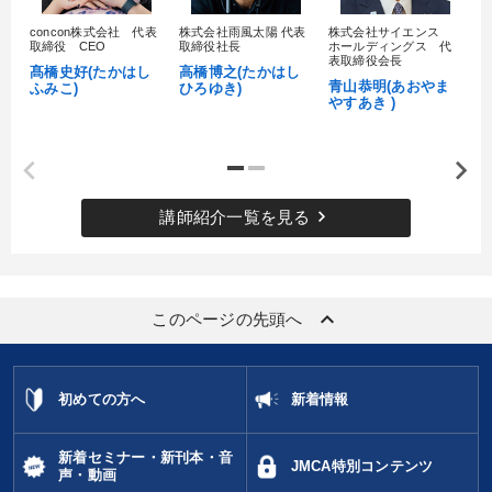
concon株式会社 代表
株式会社雨風太陽 代表
株式会社サイエンス
髙
取締役 CEO
取締役社長
ホールディングス 代
村
表取締役会長
髙橋史好(たかはし
高橋博之(たかはし
し
青山恭明(あおやま
ふみこ)
ひろゆき)
やすあき )
keyboard_arrow_right
講師紹介一覧を見る
keyboard_arrow_up
このページの先頭へ
初めての方へ
新着情報
新着セミナー・新刊本・音
JMCA特別コンテンツ
声・動画