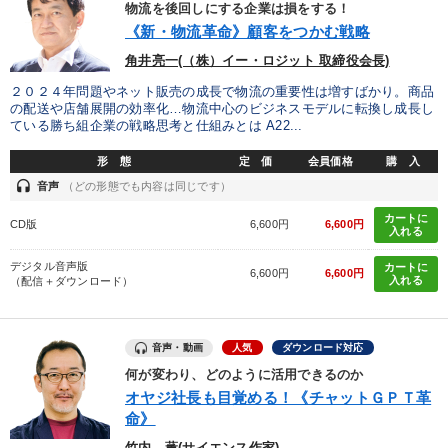
物流を後回しにする企業は損をする！
《新・物流革命》顧客をつかむ戦略
目的別
角井亮一(（株）イー・ロジット 取締役会長)
２０２４年問題やネット販売の成長で物流の重要性は増すばかり。商品
販売力を強化したい
社員研修を行いたい
の配送や店舗展開の効率化…物流中心のビジネスモデルに転換し成長し
ている勝ち組企業の戦略思考と仕組みとは A22...
組織を強化したい
経営を改善したい
形 態
定 価
会員価格
購 入
社長の姿勢を学びたい
経営体系を学びたい
headset
音声
（どの形態でも内容は同じです）
カートに
CD版
6,600円
6,600円
入れる
キーワード
デジタル音声版
カートに
6,600円
6,600円
入れる
（配信＋ダウンロード）
一倉定
ベンチャー
コロナ禍対策
心を磨く
不動産投資
採用
音声・動画
人気
ダウンロード対応
何が変わり、どのように活用できるのか
※「更新」を押すと「カテゴリー」「目的別」「キーワード」を更新いただけます。
オヤジ社長も目覚める！《チャットＧＰＴ革
命》
竹内 薫(サイエンス作家)