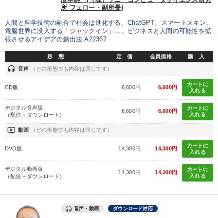
所 フェロー・副所長)
人間と科学技術の融合で社会は進化する。ChatGPT、スマートスキン、
電脳世界に没入する「ジャックイン」…。ビジネスと人間の可能性を拡
張させるアイデアの創出法 A22367
形 態
定 価
会員価格
購 入
headset
音声
（どの形態でも内容は同じです）
カートに
CD版
6,600円
6,600円
入れる
デジタル音声版
カートに
6,600円
6,600円
入れる
（配信＋ダウンロード）
ondemand_video
動画
（どの形態でも内容は同じです）
カートに
DVD版
14,300円
14,300円
入れる
デジタル動画版
カートに
14,300円
14,300円
入れる
（配信＋ダウンロード）
音声・動画
ダウンロード対応