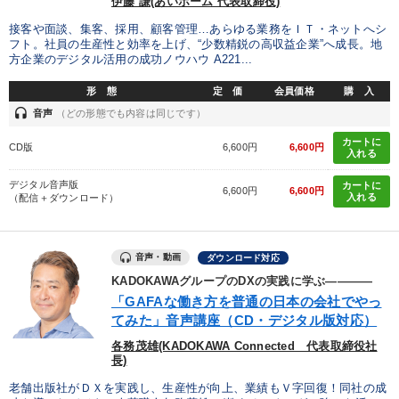
伊藤 謙(あいホーム 代表取締役)
接客や面談、集客、採用、顧客管理…あらゆる業務をＩＴ・ネットへシ
フト。社員の生産性と効率を上げ、“少数精鋭の高収益企業”へ成長。地
方企業のデジタル活用の成功ノウハウ A221...
形 態
定 価
会員価格
購 入
headset
音声
（どの形態でも内容は同じです）
カートに
CD版
6,600円
6,600円
入れる
デジタル音声版
カートに
6,600円
6,600円
入れる
（配信＋ダウンロード）
音声・動画
ダウンロード対応
KADOKAWAグループのDXの実践に学ぶ――――
「GAFAな働き方を普通の日本の会社でやっ
てみた」音声講座（CD・デジタル版対応）
各務茂雄(KADOKAWA Connected 代表取締役社
長)
老舗出版社がＤＸを実践し、生産性が向上、業績もＶ字回復！同社の成