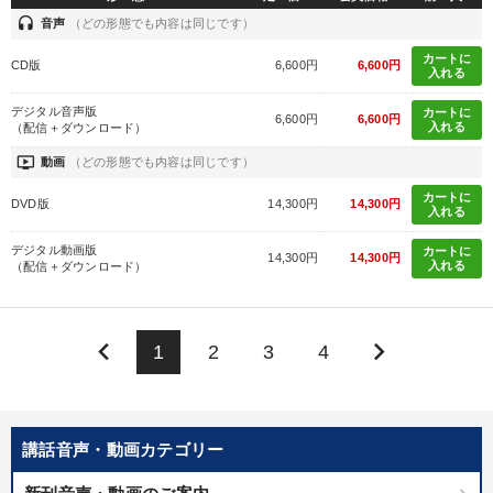
headset
音声
（どの形態でも内容は同じです）
カートに
CD版
6,600円
6,600円
入れる
デジタル音声版
カートに
6,600円
6,600円
入れる
（配信＋ダウンロード）
ondemand_video
動画
（どの形態でも内容は同じです）
カートに
DVD版
14,300円
14,300円
入れる
デジタル動画版
カートに
14,300円
14,300円
入れる
（配信＋ダウンロード）
keyboard_arrow_left
keyboard_arrow_right
1
2
3
4
講話音声・動画カテゴリー