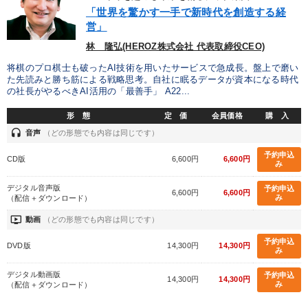
優秀各社の智恵と戦略
事業家のロマンと経営
「世界を驚かす一手で新時代を創造する経
営」
若手異才経営者の発想
専門家のアドバイス
林 隆弘(HEROZ株式会社 代表取締役CEO)
リーダーの器量を学ぶ
将棋のプロ棋士も破ったAI技術を用いたサービスで急成長。盤上で磨い
た先読みと勝ち筋による戦略思考。自社に眠るデータが資本になる時代
の社長がやるべきAI活用の「最善手」 A22...
テーマ
形 態
定 価
会員価格
購 入
headset
音声
（どの形態でも内容は同じです）
「利上げ時代の最新・銀行対策」＋「不動産市況予測」＋「市場
予測と株式投資」最新刊
予約申込
CD版
6,600円
6,600円
み
【2026年7月】音声・映像ご案内商品
成功哲学・人間学
デジタル音声版
予約申込
6,600円
6,600円
み
（配信＋ダウンロード）
全国経営者セミナー収録〈売れ筋・人気ランキング〉＆新刊・好
ondemand_video
動画
（どの形態でも内容は同じです）
評講話
予約申込
DVD版
14,300円
14,300円
み
147回春季大会
【5月】音声・映像
デジタル動画版
予約申込
14,300円
14,300円
み
（配信＋ダウンロード）
業種