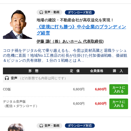
カテゴリー
音声・動画
ダウンロード対応
経営リーダーの考え方と戦略を学ぶ
組織・採用・スキル
地場の建設・不動産会社が高収益化を実現！
《逆境に打ち勝つ》中小企業のブランディン
148回夏季大会
組織と人を動かすマネジメント力を磨く
グ経営
伊藤 謙(（株）あいホーム 代表取締役)
2026年夏季全国経営者セミナー収録講演ＣＤ・講演ＤＶＤ・デジ
タル版（音声／動画ストリーミング・ダウンロード）
コロナ禍をデジタル化で乗り越えるも、今度は資材高騰と退職ラッシュ
の危機に直面！地域No.1工務店の社長が仕掛けた付加価値戦略、価値観
数字・税務・決算書
経済・景気・相場予測
＆ビジョンの共有体験、１分の１戦略とは A...
オーナー社長の「現場力の経営」＋現場の「儲ける力」をさらに
形 態
定 価
会員価格
購 入
高める教材２選
headset
音声
（どの形態でも内容は同じです）
歴史・古典に学ぶ実務講話
カートに
CD版
6,600円
6,600円
入れる
仕事のスキルと人間力を高める知恵を身につける
デジタル音声版
カートに
6,600円
6,600円
入れる
（配信＋ダウンロード）
井上和弘の財務力UP
全国経営者セミナー収録〈売れ筋・人気〉音声＆動画20選
音声・動画
ダウンロード対応