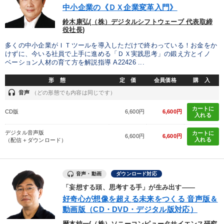
※「更新」を押すと「タグ・キーワード」を更新いただけます。
中小企業の《ＤＸ企業変革入門》
鈴木康弘(（株）デジタルシフトウェーブ 代表取締
役社長)
多くの中小企業がＩＴツールを導入しただけで終わっている！お金をか
けずに、今いる社員で上手に進める「ＤＸ実践思考」の鍛え方とイノ
ベーション人材の育て方を解説指導 A22426 ...
形 態
定 価
会員価格
購 入
headset
音声
（どの形態でも内容は同じです）
カートに
CD版
6,600円
6,600円
入れる
デジタル音声版
カートに
6,600円
6,600円
入れる
（配信＋ダウンロード）
音声・動画
ダウンロード対応
「妄想する頭、思考する手」が生み出す――
好奇心が想像を超える未来をつくる 音声版＆
動画版（CD・DVD・デジタル版対応）
暦本純一(（株）ソニーコンピュータサイエンス研究