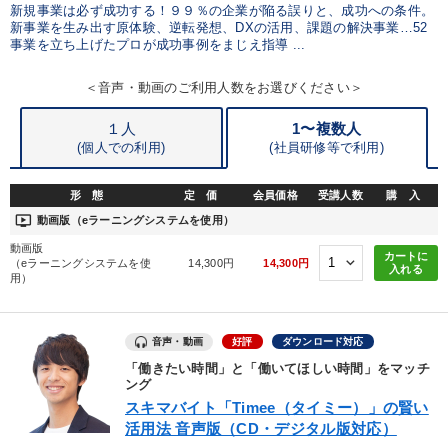
新規事業は必ず成功する！９９％の企業が陥る誤りと、成功への条件。
新事業を生み出す原体験、逆転発想、DXの活用、課題の解決事業…52
事業を立ち上げたプロが成功事例をまじえ指導 ...
＜音声・動画のご利用人数をお選びください＞
１人
1〜複数人
(個人での利用)
(
社員研修等で利用)
形 態
定 価
会員価格
受講人数
購 入
ondemand_video
動画版（eラーニングシステムを使用）
動画版
カートに
（eラーニングシステムを使
14,300円
14,300円
入れる
用）
音声・動画
好評
ダウンロード対応
「働きたい時間」と「働いてほしい時間」をマッチ
ング
スキマバイト「Timee（タイミー）」の賢い
活用法 音声版（CD・デジタル版対応）