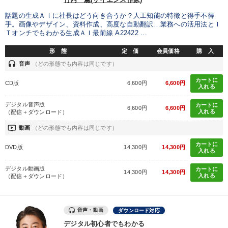
タグから探す
local_offer
refresh
更新する
話題の生成ＡＩに社長はどう向き合うか？人工知能の特徴と得手不得
すべての音声・動画（全2077タイトル）からお探しいただけます
手。画像やデザイン、資料作成、高度な自動翻訳…業務への活用法とＩ
Ｔオンチでもわかる生成ＡＩ最前線 A22422 ...
タグ・キーワード
形 態
定 価
会員価格
購 入
headset
音声
（どの形態でも内容は同じです）
インバウンド
経済予測
マネジメント
AI
繁盛
カートに
CD版
6,600円
6,600円
入れる
伝統・文化
テレビ・ネットで話題
サービス
デジタル音声版
カートに
6,600円
6,600円
入れる
（配信＋ダウンロード）
IT・デジタル活用
会社を守る
株式投資
リピート
ondemand_video
動画
（どの形態でも内容は同じです）
資産運用
両利きの経営
賃金制度
カートに
DVD版
14,300円
14,300円
入れる
デジタルマーケティング
お金の授業
不動産投資
デジタル動画版
カートに
14,300円
14,300円
入れる
（配信＋ダウンロード）
銀行交渉
ドラッカー
聞き手・作間信司
企業文化
思考法
節税
音声・動画
ダウンロード対応
デジタル初心者でもわかる