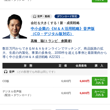
音声・動画
ダウンロード対応
会社を大きくする！新・成長戦略
中小企業の《Ｍ＆Ａ活用戦略》音声版
（CD・デジタル版対応）
高橋 聡(トランビ 創業者)
数百万円からできるＭ＆Ａをオンラインでマッチング。商品販路の拡
大、生産の内製化、事業の多角化…1000件を超える事例と最新動向から
導く中小企業のＭ＆Ａ成功戦略 A22321 ...
形 態
定 価
会員価格
購 入
headset
音声
（どの形態でも内容は同じです）
カートに
CD版
6,600円
6,600円
入れる
デジタル音声版
カートに
6,600円
6,600円
入れる
（配信＋ダウンロード）