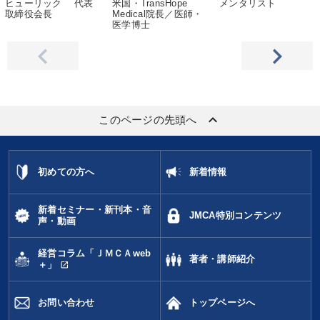
ヒューリック 代表
米国・TransHope
メンタリスト
取締役会長
Medical院長／医師・
医学博士
keyboard_arrow_up
このページの先頭へ
初めての方へ
新着情報
新着セミナー・新刊本・音
JMCA特別コンテンツ
声・動画
経営コラム「ＪＭＣＡweb
著者・講師紹介
open_in_new
＋」
お問い合わせ
トップページへ