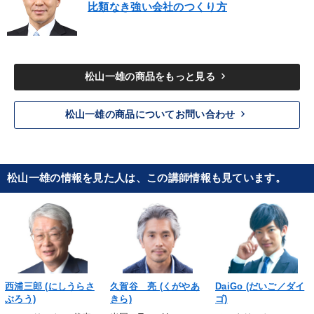
比類なき強い会社のつくり方
keyboard_arrow_right
松山一雄の商品をもっと見る
keyboard_arrow_right
松山一雄の商品についてお問い合わせ
松山一雄の情報を見た人は、この講師情報も見ています。
西浦三郎 (にしうらさ
久賀谷 亮 (くがやあ
DaiGo (だいご／ダイ
ぶろう)
きら)
ゴ)