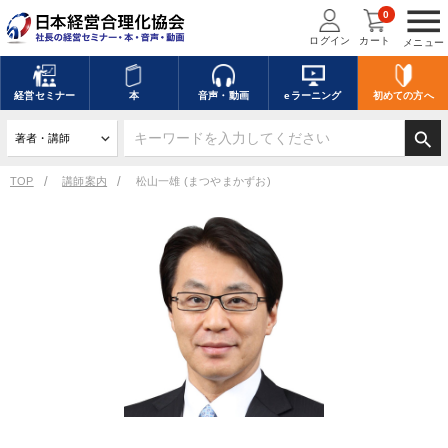
menu
0
ログイン
カート
メニュー
経営
セミナー
本
音声・動画
eラーニング
初めての方
へ
search
TOP
講師案内
松山一雄 (まつやまかずお)