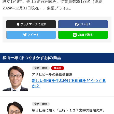
設立1949年、売上2兆9394億円、従業員数28173名（連結、
2024年12月31日現在）。東証プライム。
bookmark
ブックマークに追加
いいね！
ツイート
LINEで送る
松山一雄 (まつやまかずお)の商品
音声・動画
最新刊
アサヒビールの新価値創造
新しい価値を生み続ける組織をどうつくる
か？
音声・動画
毎日社長に届く「三行・１２７文字の現場の声」