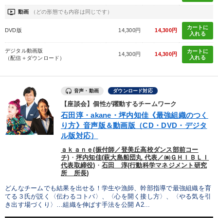
ondemand_video
動画
（どの形態でも内容は同じです）
カートに
DVD版
14,300円
14,300円
入れる
デジタル動画版
カートに
14,300円
14,300円
入れる
（配信＋ダウンロード）
音声・動画
ダウンロード対応
【座談会】個性が躍動するチームワーク
石田淳・akane・坪内知佳《最強組織のつく
り方》音声版＆動画版（CD・DVD・デジタ
ル版対応）
ａｋａｎｅ(振付師／登美丘高校ダンス部前コー
チ)
・
坪内知佳(萩大島船団丸 代表／㈱ＧＨＩＢＬＩ
代表取締役)
・
石田 淳(行動科学マネジメント研究
所 所長)
どんなチームでも結果を出せる！学生や漁師、幹部指導で最強組織を育
てる３氏が説く〈伝わるコトバ〉、〈心を開く接し方〉、〈やる気を引
き出す場づくり〉…組織を伸ばす手法を公開 A2...