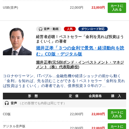
タグ・キーワード
カートに
USB(音声)
22,000円
22,000円
入れる
FCビジネス
リーダーシップ
未来先見
聞き手・作間信司
ドラッカー
ベンチャー
音声・動画
人気
ダウンロード対応
経営者必聴！ベストセラー「金利を見れば投資はう
健康・ウェルビーイング
話し方
IT・デジタル活用
まくいく」の著者
堀井正孝「３つの金利で景気・経済動向を読
資産保全
モチベーション
資産運用
異発想
む」CD版・デジタル版
堀井正孝(元SBIボンド・インベストメント・マネジ
大竹愼一
モノづくり
商品開発
株式投資
メント（株）代表取締役)
コロナやリーマン、ITバブル…金融危機や経済ショックの前から動く
稲盛和夫
イノベーション
企業再建
運勢・先見
「金利」を知れば、先を読むことができる！ベストセラー「金利を見れ
ば投資はうまくいく」の著者であり、債券投資３０年のフ...
会長
対談・座談会
リベラルアーツ
形 態
定 価
会員価格
購 入
headset
音声
（どの形態でも内容は同じです）
※「更新」を押すと「タグ・キーワード」を更新いただけます。
カートに
CD版
22,000円
22,000円
入れる
デジタル音声版
カートに
22,000円
22,000円