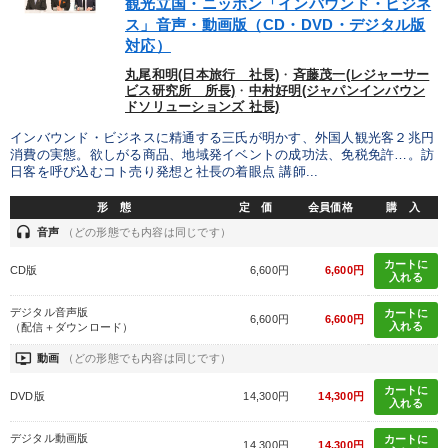
観光立国・ニッポン「インバウンド・ビジネ
ス」音声・動画版（CD・DVD・デジタル版
対応）
丸尾和明(日本旅行 社長)
・
斉藤茂一(レジャーサー
ビス研究所 所長)
・
中村好明(ジャパンインバウン
ドソリューションズ 社長)
インバウンド・ビジネスに精通する三氏が明かす、外国人観光客２兆円
消費の実態。欲しがる商品、地域発イベントの成功法、免税免許…。訪
日客を呼び込むコト売り発想と社長の着眼点 講師...
形 態
定 価
会員価格
購 入
headset
音声
（どの形態でも内容は同じです）
カートに
CD版
6,600円
6,600円
入れる
デジタル音声版
カートに
6,600円
6,600円
入れる
（配信＋ダウンロード）
ondemand_video
動画
（どの形態でも内容は同じです）
カートに
DVD版
14,300円
14,300円
入れる
デジタル動画版
カートに
14,300円
14,300円