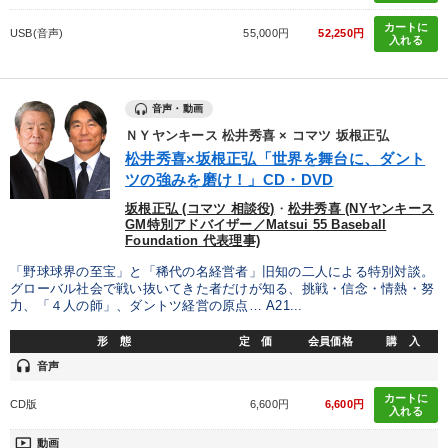
カートに
USB(音声)
55,000円
52,250円
入れる
音声・動画
ＮＹヤンキース 松井秀喜 × コマツ 坂根正弘
松井秀喜×坂根正弘「世界を舞台に、ダント
ツの強みを磨け！」CD・DVD
坂根正弘 (コマツ 相談役)
・
松井秀喜 (NYヤンキース
GM特別アドバイザー／Matsui 55 Baseball
Foundation 代表理事)
「野球球界の至宝」と「稀代の名経営者」旧知の二人による特別対談。
グローバル社会で戦い抜いてきた者だけが知る、挑戦・信念・情熱・努
力、「４人の師」、ダントツ経営の原点… A21...
形 態
定 価
会員価格
購 入
headset
音声
カートに
CD版
6,600円
6,600円
入れる
ondemand_video
動画