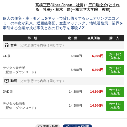
髙橋正巳(Uber Japan 社長)
・
三口聡之介(とまれ
る 社長)
・
楠木 建(一橋大学大学院 教授)
個人の住宅・車・モノ…をネットで貸し借りするシェアリングエコノ
ミーの本命が到来。近距離宅配、空室マッチング、地域活性策…業界を
牽引する企業が成功事例と次の打ち手を示唆 A21...
形 態
定 価
会員価格
購 入
headset
音声
（どの形態でも内容は同じです）
カートに
CD版
6,600円
6,600円
入れる
デジタル音声版
カートに
6,600円
6,600円
入れる
（配信＋ダウンロード）
ondemand_video
動画
（どの形態でも内容は同じです）
カートに
DVD版
14,300円
14,300円
入れる
デジタル動画版
カートに
14,300円
14,300円
入れる
（配信＋ダウンロード）
音声・動画
ダウンロード対応