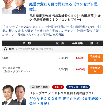
優秀各社の智恵と戦略
事業家のロマンと経営
経営の変わり目で問われる《コンセプト思
考》
若手異才経営者の発想
専門家のアドバイス
長村禎庸(EVeM 代表取締役ＣＥＯ)
・
吉田将英(トオ
ク 代表取締役ＣＥＯ／コンセプター)
リーダーの器量を学ぶ
「コンセプト×マネジメント」で社長は経営の一流の指揮者となれ！創
業の想いを未来へ繋ぐ「自社の存在意義」の伝え方、社員が育つ「型」
の使い方、業績に結びつける実践法 A22656...
テーマ
形 態
定 価
会員価格
購 入
headset
音声
（どの形態でも内容は同じです）
成功哲学・人間学
最新トレンドと時代の潮流を押さえる
予約申込
CD版
6,600円
6,600円
み
オーナー社長の「現場力の経営」＋現場の「儲ける力」をさらに
高める教材２選
デジタル音声版
予約申込
6,600円
6,600円
み
（配信＋ダウンロード）
売上直結の営業力や販売力を獲得する
数字・税務・決算書
音声と動画で学ぶ
音声・動画
最新刊
ダウンロード対応
《トップエコノミストＶＳ金利予測の超プロ》
業種
どうなる２０２６年 後半からの《日本経済・
金利・景況》