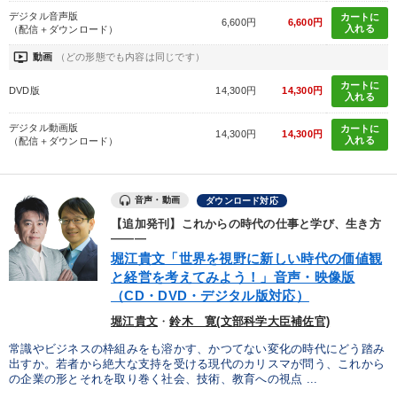
デジタル音声版
カートに
6,600円
6,600円
入れる
（配信＋ダウンロード）
ondemand_video
動画
（どの形態でも内容は同じです）
カートに
DVD版
14,300円
14,300円
入れる
デジタル動画版
カートに
14,300円
14,300円
入れる
（配信＋ダウンロード）
音声・動画
ダウンロード対応
【追加発刊】これからの時代の仕事と学び、生き方
―――
堀江貴文「世界を視野に新しい時代の価値観
と経営を考えてみよう！」音声・映像版
（CD・DVD・デジタル版対応）
堀江貴文
・
鈴木 寛(文部科学大臣補佐官)
常識やビジネスの枠組みをも溶かす、かつてない変化の時代にどう踏み
出すか。若者から絶大な支持を受ける現代のカリスマが問う、これから
の企業の形とそれを取り巻く社会、技術、教育への視点 ...