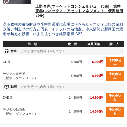
製造業
卸売・小売・飲食業
建設・不動産業
上野泰也(マーケットコンシェルジュ 代表)
・
堀井
正孝(マネックス・アセットマネジメント 債券運用
部長)
IT・サービス・金融業
コンサルタント
専門家
高市政権の積極財政や米中間選挙は市場に何をもたらすか？日銀の金利
政策、利上げの行方と円安・インフレの着地点、中東情勢と新興国の躍
進が与える影響、いま注視すべき経済指標 A22...
キーワード
形 態
定 価
会員価格
購 入
headset
音声
（どの形態でも内容は同じです）
新技術
理念・パーパス
地方企業の勝ち方
未来先見
予約申込
CD版
6,600円
6,600円
不動産
運勢・先見
み
デジタル音声版
予約申込
6,600円
6,600円
み
（配信＋ダウンロード）
※「更新」を押すと「テーマ」「キーワード」を更新いただけます。
ondemand_video
動画
（どの形態でも内容は同じです）
経営音声・動画を探す
ondemand_video
refresh
更新する
予約申込
DVD版
14,300円
14,300円
み
全国経営者セミナー収録物以外の経営教材（全762タイトル）からお探
デジタル動画版
予約申込
しいただけます
14,300円
14,300円
み
（配信＋ダウンロード）
カテゴリー