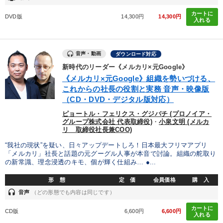
カートに
DVD版
14,300円
14,300円
入れる
音声・動画
ダウンロード対応
新時代のリーダー《メルカリ×元Google》
《メルカリ×元Google》組織を勢いづける、
これからの社長の役割と実務 音声・映像版
（CD・DVD・デジタル版対応）
ピョートル・フェリクス・グジバチ (プロノイア・
グループ株式会社 代表取締役)
・
小泉文明 (メルカ
リ 取締役社長兼COO)
“我社の現状”を疑い、日々アップデートしろ！日本最大フリマアプリ
「メルカリ」社長と話題の元グーグル人事が本音で討論。組織の舵取り
の新常識、理念浸透のキモ、個が輝く仕組み… ●...
形 態
定 価
会員価格
購 入
headset
音声
（どの形態でも内容は同じです）
カートに
CD版
6,600円
6,600円
入れる