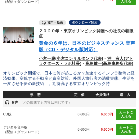
入れる
（配信＋ダウンロード）
音声・動画
ダウンロード対応
２０２０年・東京オリンピック開催への社長の着眼
点
黄金の６年は、日本のビジネスチャンス 音声
版（CD・デジタル版対応）
小宮一慶(小宮コンサルタンツ代表)
・
沖 有人(アト
ラクターズ・ラボ社長)
・
高島健一(高島事務所代表)
オリンピック開催で、日本に何が起こるか？加速するインフラ整備と経
済効果、変貌する不動産と資産対策、外国人旅行客の消費実態、生活を
一変させる夢の新技術…。期待高まる東京オリンピック特...
形 態
定 価
会員価格
購 入
headset
音声
（どの形態でも内容は同じです）
カートに
CD版
6,600円
6,600円
入れる
デジタル音声版
カートに
6,600円
6,600円
入れる
（配信＋ダウンロード）