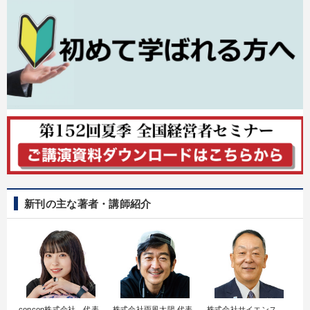
新刊の主な著者・講師紹介
concon株式会社 代表
株式会社雨風太陽 代表
株式会社サイエンス
髙