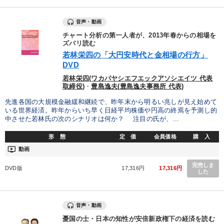
音声・動画
チャート分析の第一人者が、2013年春からの相場を
ズバリ読む
若林栄四の「大円安時代と金相場の行方」
DVD
若林栄四(ワカバヤシエフエックアソシエイツ 代表
取締役)
・
豊島逸夫(豊島逸夫事務所 代表)
先進各国の大規模金融緩和継続で、昨年末から明るい兆しが見え始めて
いる世界経済。昨年からいち早く日経平均株価や円高の終焉を予測し的
中させた若林氏の次のシナリオは何か？ 注目の氏が、...
形 態
定 価
会員価格
購 入
ondemand_video
動画
完売しま
DVD版
17,316円
17,316円
した
音声・動画
憂国の士・日本の知性が安倍新政権下の経済を読む