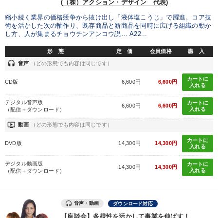
(（株）アクション・デザイン 代表)
縮小続く業界の価格競争から抜け出し「液体塩こうじ」で躍進。コア技
術を活かした次の軸作り、既存商品と新商品を同時に広げる組織の動か
し方、人が集まるチョウチンアンコウ説… A22...
形 態
定 価
会員価格
購 入
headset
音声
（どの形態でも内容は同じです）
カートに
CD版
6,600円
6,600円
入れる
デジタル音声版
カートに
6,600円
6,600円
入れる
（配信＋ダウンロード）
ondemand_video
動画
（どの形態でも内容は同じです）
カートに
DVD版
14,300円
14,300円
入れる
デジタル動画版
カートに
14,300円
14,300円
入れる
（配信＋ダウンロード）
音声・動画
ダウンロード対応
【座談会】多様性を活かして事業を伸ばす！