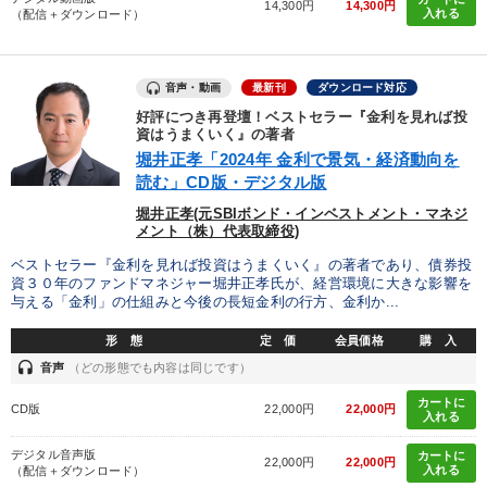
14,300円
14,300円
経営体系を学びたい
販売力を強化したい
入れる
（配信＋ダウンロード）
リーダーの魅力向上
発想力を磨きたい
音声・動画
最新刊
ダウンロード対応
社員研修を行いたい
経営を改善したい
好評につき再登壇！ベストセラー『金利を見れば投
資はうまくいく』の著者
堀井正孝「2024年 金利で景気・経済動向を
キーワード
読む」CD版・デジタル版
堀井正孝(元SBIボンド・インベストメント・マネジ
地方企業の勝ち方
大竹愼一
リベラルアーツ
メント（株）代表取締役)
ベストセラー『金利を見れば投資はうまくいく』の著者であり、債券投
スポーツ関係
中村天風
感動講話
資３０年のファンドマネジャー堀井正孝氏が、経営環境に大きな影響を
与える「金利」の仕組みと今後の長短金利の行方、金利か...
※「更新」を押すと「カテゴリー」「目的別」「キーワード」を更新いただけます。
形 態
定 価
会員価格
購 入
headset
音声
（どの形態でも内容は同じです）
タグから探す
local_offer
refresh
更新する
カートに
CD版
22,000円
22,000円
入れる
すべての音声・動画（全2077タイトル）からお探しいただけます
デジタル音声版
カートに
22,000円
22,000円
入れる
（配信＋ダウンロード）