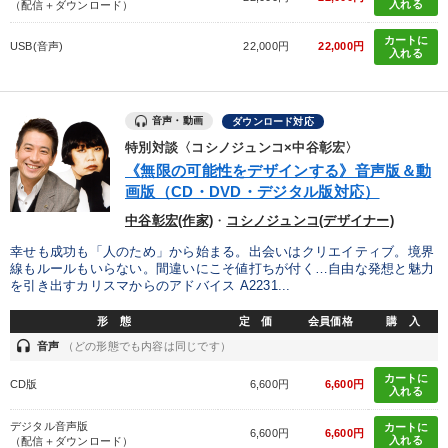
入れる
（配信＋ダウンロード）
カートに
USB(音声)
22,000円
22,000円
入れる
音声・動画
ダウンロード対応
特別対談〈コシノジュンコ×中谷彰宏〉
《無限の可能性をデザインする》音声版＆動
画版（CD・DVD・デジタル版対応）
中谷彰宏(作家)
・
コシノジュンコ(デザイナー)
幸せも成功も「人のため」から始まる。出会いはクリエイティブ。境界
線もルールもいらない。間違いにこそ値打ちが付く…自由な発想と魅力
を引き出すカリスマからのアドバイス A2231...
形 態
定 価
会員価格
購 入
headset
音声
（どの形態でも内容は同じです）
カートに
CD版
6,600円
6,600円
入れる
デジタル音声版
カートに
6,600円
6,600円
入れる
（配信＋ダウンロード）