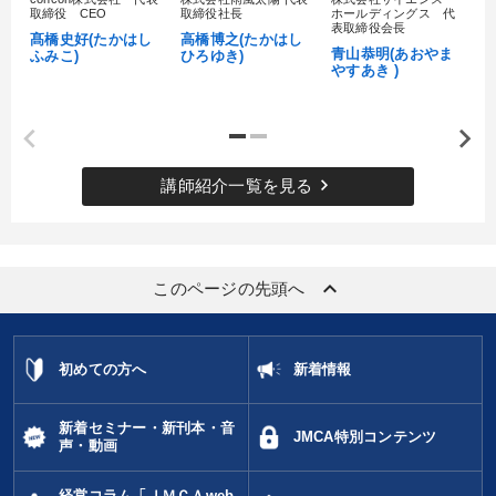
取締役 CEO
取締役社長
ホールディングス 代
村
表取締役会長
髙橋史好(たかはし
高橋博之(たかはし
し
青山恭明(あおやま
ふみこ)
ひろゆき)
やすあき )
keyboard_arrow_right
講師紹介一覧を見る
keyboard_arrow_up
このページの先頭へ
初めての方へ
新着情報
新着セミナー・新刊本・音
JMCA特別コンテンツ
声・動画
経営コラム「ＪＭＣＡweb