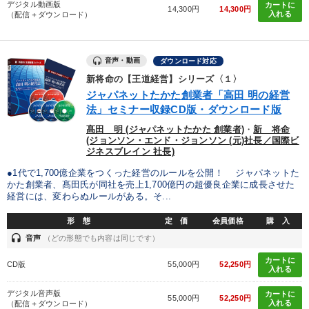
デジタル動画版
カートに
14,300円
14,300円
入れる
（配信＋ダウンロード）
音声・動画
ダウンロード対応
新将命の【王道経営】シリーズ〈１〉
ジャパネットたかた創業者「高田 明の経営
法」セミナー収録CD版・ダウンロード版
髙田 明 (ジャパネットたかた 創業者)
・
新 将命
(ジョンソン・エンド・ジョンソン (元)社長／国際ビ
ジネスブレイン 社長)
●1代で1,700億企業をつくった経営のルールを公開！ ジャパネットた
かた創業者、髙田氏が同社を売上1,700億円の超優良企業に成長させた
経営には、変わらぬルールがある。そ...
形 態
定 価
会員価格
購 入
headset
音声
（どの形態でも内容は同じです）
カートに
CD版
55,000円
52,250円
入れる
デジタル音声版
カートに
55,000円
52,250円
入れる
（配信＋ダウンロード）