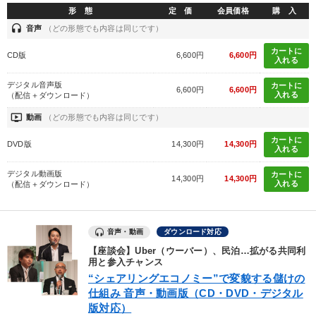
形 態
定 価
会員価格
購 入
headset
音声
（どの形態でも内容は同じです）
カートに
CD版
6,600円
6,600円
入れる
デジタル音声版
カートに
6,600円
6,600円
入れる
（配信＋ダウンロード）
ondemand_video
動画
（どの形態でも内容は同じです）
カートに
DVD版
14,300円
14,300円
入れる
デジタル動画版
カートに
14,300円
14,300円
入れる
（配信＋ダウンロード）
音声・動画
ダウンロード対応
【座談会】Uber（ウーバー）、民泊…拡がる共同利
用と参入チャンス
“シェアリングエコノミー”で変貌する儲けの
仕組み 音声・動画版（CD・DVD・デジタル
版対応）