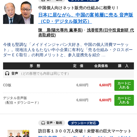
中国個人向けネット販売の仕組みに相乗り！
日本に居ながら、中国の富裕層に売る 音声版
（CD・デジタル版対応）
陳 晨(陽光尊尚 薫事長)
・
浅香哲男(日中投資創研 代
表取締役)
今後も堅調な「メイドインジャパン大好き、中国の個人消費マーケッ
ト」。現地法人をもたない中小企業に有利な「売る仕組み・クロスボー
ダーＥＣ取引」の利用メリットと、参入提携先を紹介 ...
形 態
定 価
会員価格
購 入
headset
音声
（どの形態でも内容は同じです）
カートに
CD版
6,600円
6,600円
入れる
デジタル音声版
カートに
6,600円
6,600円
入れる
（配信＋ダウンロード）
音声・動画
ダウンロード対応
訪日客１３００万人突破！未曽有の巨大マーケット