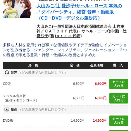
大山みこ/辻 愛沙子/サヘル・ローズ 本気の
「ダイバーシティ」経営 音声・動画版
（CD・DVD・デジタル版対応）
大山みこ(一般社団法人日本経済団体連合会 上席主
幹／ＣＡＴＣＨＹ 代表)
・
サヘル・ローズ(俳優)
・
辻
愛沙子((株)ａｒｃａ 代表)
多様な人材を登用すれば様々な価値観やアイデアが融合しイノベーショ
ンが生み出せる！ジェンダー、マイノリティ、ジェネレーション…３つ
の視点で考える意識・行動・仕組みの改善とすすめ方 ...
形 態
定 価
会員価格
購 入
headset
音声
（どの形態でも内容は同じです）
カートに
CD版
6,600円
6,600円
入れる
デジタル音声版
カートに
6,600円
6,600円
入れる
（配信＋ダウンロード）
ondemand_video
動画
（どの形態でも内容は同じです）
カートに
DVD版
14,300円
14,300円
入れる