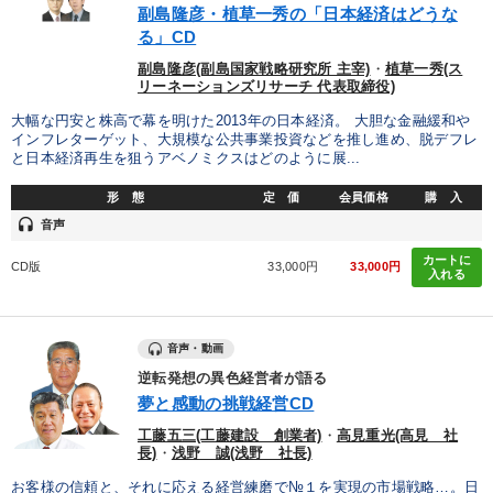
副島隆彦・植草一秀の「日本経済はどうな
る」CD
副島隆彦(副島国家戦略研究所 主宰)
・
植草一秀(ス
リーネーションズリサーチ 代表取締役)
大幅な円安と株高で幕を明けた2013年の日本経済。 大胆な金融緩和や
インフレターゲット、大規模な公共事業投資などを推し進め、脱デフレ
と日本経済再生を狙うアベノミクスはどのように展...
形 態
定 価
会員価格
購 入
headset
音声
カートに
CD版
33,000円
33,000円
入れる
音声・動画
逆転発想の異色経営者が語る
夢と感動の挑戦経営CD
工藤五三(工藤建設 創業者)
・
高見重光(高見 社
長)
・
浅野 誠(浅野 社長)
お客様の信頼と、それに応える経営練磨で№１を実現の市場戦略…。日