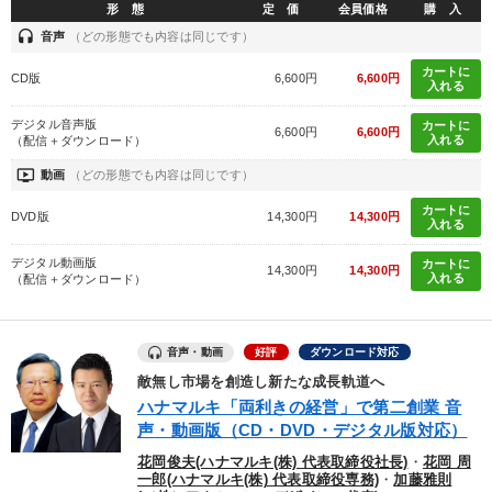
形 態
定 価
会員価格
購 入
headset
音声
（どの形態でも内容は同じです）
カートに
CD版
6,600円
6,600円
入れる
デジタル音声版
カートに
6,600円
6,600円
入れる
（配信＋ダウンロード）
ondemand_video
動画
（どの形態でも内容は同じです）
カートに
DVD版
14,300円
14,300円
入れる
デジタル動画版
カートに
14,300円
14,300円
入れる
（配信＋ダウンロード）
音声・動画
好評
ダウンロード対応
敵無し市場を創造し新たな成長軌道へ
ハナマルキ「両利きの経営」で第二創業 音
声・動画版（CD・DVD・デジタル版対応）
花岡俊夫(ハナマルキ(株) 代表取締役社長)
・
花岡 周
一郎(ハナマルキ(株) 代表取締役専務)
・
加藤雅則