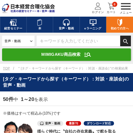
menu
0
ログイン
カート
メニュー
キーワードを入力して探す
edit
経営
セミナー
本
音声・動画
eラーニング
初めての方
へ
search
デジタル版対応のみ検索結果に表示する
manage_search
MIMIGAKU商品検索
search
上記の条件で検索
TOP
" [タグ・キーワードから探す（キーワード）：対談・座談会] "の検索結果
[タグ・キーワードから探す（キーワード）：対談・座談会]の
音声・動画
講演収録物を探す
mic
refresh
更新する
50件
1～20
中
を表示
全国経営者セミナー講演収録物（全1315タイトル）からお探しいただけ
ます
※価格はすべて税込み(10%)です
カテゴリー
音声・動画
最新刊
ダウンロード対応
揺らぐ時代に〝自社の存在意義〟で舵を取る