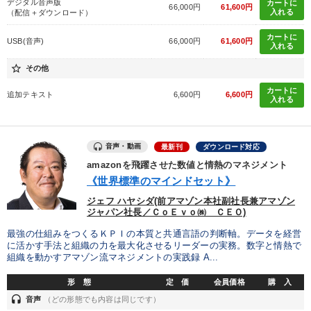
デジタル音声版
カートに
66,000円
61,600円
入れる
（配信＋ダウンロード）
成功哲学・人間学
井上和弘の財務力UP
カートに
USB(音声)
66,000円
61,600円
入れる
オーナー社長の「現場力の経営」＋現場の「儲ける力」をさらに
高める教材２選
star_border
その他
社員が自律的に動き出す組織づくり
カートに
追加テキスト
6,600円
6,600円
入れる
経営者のための《音声・動画で学ぶ》講演シリーズ
音声・動画
最新刊
ダウンロード対応
歴史・古典に学ぶ実務講話
【12月】音声・映像
amazonを飛躍させた数値と情熱のマネジメント
《世界標準のマインドセット》
最新技術・トレンド
資産戦略
【5月】音声・映像
ジェフ ハヤシダ(前アマゾン本社副社長兼アマゾン
2025年夏季全国経営者セミナー収録講演ＣＤ・講演ＤＶＤ・デジ
ジャパン社長／ＣｏＥｖｏ㈱ ＣＥＯ)
タル版（音声／動画ストリーミング・ダウンロード）
最強の仕組みをつくるＫＰＩの本質と共通言語の判断軸。データを経営
に活かす手法と組織の力を最大化させるリーダーの実務。数字と情熱で
組織と人を動かすマネジメント力を磨く
組織を動かすアマゾン流マネジメントの実践録 A...
形 態
定 価
会員価格
購 入
目的別
headset
音声
（どの形態でも内容は同じです）