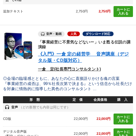
カートに
追加テキスト
2,750円
2,750円
入れる
音声・動画
人気
ダウンロード対応
「事業経営に不景気などないー」いま甦る伝説の講
演録
《入門》一倉 定の経営学 音声講座（デジ
タル版・CD版対応）
一倉 定(社長専門コンサルタント)
◎会場の臨場感とともに、あなたの心に直接語りかける魂の言葉
『事業経営の成否は、99％社長次第で決まる』という信念から社長だけ
を対象に情熱的に指導した異色のコンサルタント ...
形 態
定 価
会員価格
購 入
headset
音声
（どの形態でも内容は同じです）
カートに
CD版
22,000円
22,000円
入れる
デジタル音声版
カートに
22,000円
22,000円
入れる
（配信＋ダウンロード）