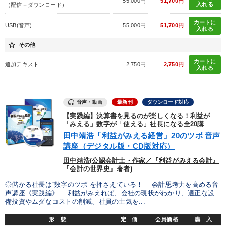
55,000円
51,700円
入れる
（配信＋ダウンロード）
カートに
USB(音声)
55,000円
51,700円
入れる
star_border
その他
カートに
追加テキスト
2,750円
2,750円
入れる
音声・動画
最新刊
ダウンロード対応
【実践編】決算書を見るのが楽しくなる！利益が
「みえる」数字が「使える」社長になる全20講
田中靖浩「利益がみえる経営」20のツボ 音声
講座（デジタル版・CD版対応）
田中靖浩(公認会計士・作家／『利益がみえる会計』
『会計の世界史』著者)
◎儲かる社長は“数字のツボ”を押さえている！ 会計思考力を高める音
声講座《実践編》 利益がみえれば、会社の現状がわかり、適正な設
備投資やムダなコストの削減、社員の士気を...
形 態
定 価
会員価格
購 入