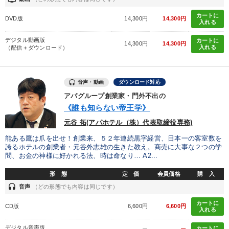
カートに
DVD版
14,300円
14,300円
入れる
デジタル動画版
カートに
14,300円
14,300円
入れる
（配信＋ダウンロード）
音声・動画
ダウンロード対応
アパグループ創業家・門外不出の
《誰も知らない帝王学》
元谷 拓(アパホテル（株）代表取締役専務)
能ある鷹は爪を出せ！創業来、５２年連続黒字経営、日本一の客室数を
誇るホテルの創業者・元谷外志雄の生きた教え。商売に大事な２つの学
問、お金の神様に好かれる法、時は命なり… A2...
形 態
定 価
会員価格
購 入
headset
音声
（どの形態でも内容は同じです）
カートに
CD版
6,600円
6,600円
入れる
デジタル音声版
カートに