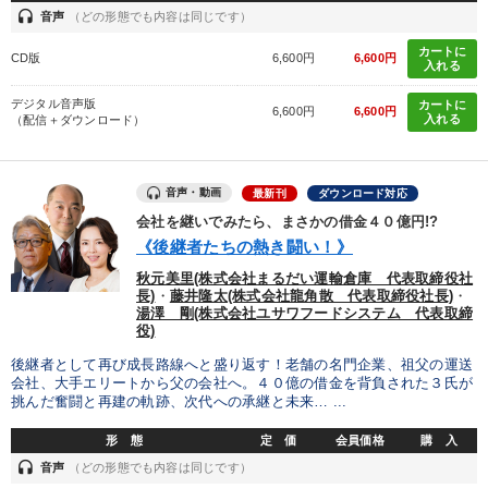
headset
音声
（どの形態でも内容は同じです）
カートに
CD版
6,600円
6,600円
入れる
デジタル音声版
カートに
6,600円
6,600円
入れる
（配信＋ダウンロード）
音声・動画
最新刊
ダウンロード対応
会社を継いでみたら、まさかの借金４０億円!?
《後継者たちの熱き闘い！》
秋元美里(株式会社まるだい運輸倉庫 代表取締役社
長)
・
藤井隆太(株式会社龍角散 代表取締役社長)
・
湯澤 剛(株式会社ユサワフードシステム 代表取締
役)
後継者として再び成長路線へと盛り返す！老舗の名門企業、祖父の運送
会社、大手エリートから父の会社へ。４０億の借金を背負された３氏が
挑んだ奮闘と再建の軌跡、次代への承継と未来… ...
形 態
定 価
会員価格
購 入
headset
音声
（どの形態でも内容は同じです）