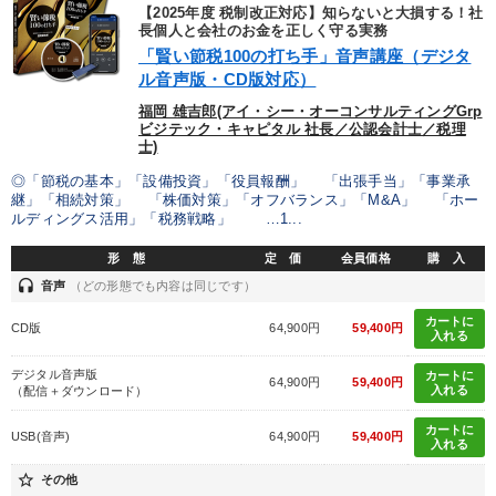
優秀各社の智恵と戦略
事業家のロマンと経営
【2025年度 税制改正対応】知らないと大損する！社
長個人と会社のお金を正しく守る実務
「賢い節税100の打ち手」音声講座（デジタ
若手異才経営者の発想
専門家のアドバイス
ル音声版・CD版対応）
リーダーの器量を学ぶ
福岡 雄吉郎(アイ・シー・オーコンサルティングGrp
ビジテック・キャピタル 社長／公認会計士／税理
士)
テーマ
◎「節税の基本」「設備投資」「役員報酬」 「出張手当」「事業承
継」「相続対策」 「株価対策」「オフバランス」「M&A」 「ホー
ルディングス活用」「税務戦略」 …1...
【12月】音声・映像
【2月】音声・映像
形 態
定 価
会員価格
購 入
井上和弘の財務力UP
headset
音声
（どの形態でも内容は同じです）
カートに
CD版
64,900円
59,400円
《強い財務を実践する経営者》講話４選
後継社長・アトツギ
入れる
デジタル音声版
カートに
営業・社員研修
64,900円
59,400円
入れる
（配信＋ダウンロード）
カートに
USB(音声)
64,900円
59,400円
入れる
業種
star_border
その他