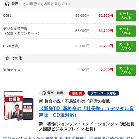
headset
音声
（どの形態でも内容は同じです）
カートに
CD版
55,000円
51,700円
入れる
デジタル音声版
カートに
55,000円
51,700円
入れる
（配信＋ダウンロード）
カートに
USB(音声)
55,000円
51,700円
入れる
star_border
その他
カートに
追加テキスト
2,200円
2,200円
入れる
音声・動画
最新刊
ダウンロード対応
新 将命が説く不易流行の「経営の実践」
《新発刊》新将命の「社長塾」（デジタル音
声版・CD版対応）
新 将命(ジョンソン・エンド・ジョンソン (元)社長
／国際ビジネスブレイン 社長)
◎ジャパネットたかた 創業者 髙田明氏推薦！ ◎経営者必聴の講話録が