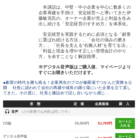
本講話は、中堅・中小企業を中心に数多くの
企業再建を手掛け、安定経営へと導いてきた伊
藤敏克氏の、オーナー企業が売上と利益を生み
出し続ける「安定経営のすすめ方」を体系化。
安定経営を実践するために必須となる「顧客
に選ばれ続ける方法」、「会社の強みの磨き
方」、「社長を支える“右腕人材”を育てる法」、
「利益と現金を増やす正しい管理会計のやり
方」を余すことなく解説指導。
※デジタル音声版はご購入後、マイページより
すぐにお聴きいただけます。
●劇変の時代を勝ち残る！企業再生のプロが修羅場でつかんだ実務を公
開 社長に請われて会社の再建や成長の踊り場にいた企業を立て直し
てきた。その度に、社長と膝詰めで話し合いながら感じ...
形 態
定 価
会員価格
購 入
headset
音声
（どの形態でも内容は同じです）
カートに
CD版
55,000円
51,700円
入れる
デジタル音声版
カートに