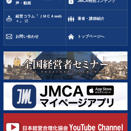
JMCA特別コンテンツ
声・動画
経営コラム「ＪＭＣＡweb
著者・講師紹介
open_in_new
＋」
お問い合わせ
トップページへ