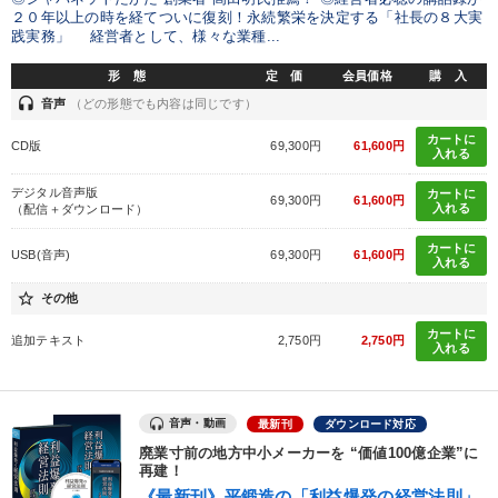
２０年以上の時を経てついに復刻！永続繁栄を決定する「社長の８大実
践実務」 経営者として、様々な業種...
形 態
定 価
会員価格
購 入
headset
音声
（どの形態でも内容は同じです）
カートに
CD版
69,300円
61,600円
入れる
デジタル音声版
カートに
69,300円
61,600円
入れる
（配信＋ダウンロード）
カートに
USB(音声)
69,300円
61,600円
入れる
star_border
その他
カートに
追加テキスト
2,750円
2,750円
入れる
音声・動画
最新刊
ダウンロード対応
廃業寸前の地方中小メーカーを “価値100億企業”に
再建！
《最新刊》平鍛造の「利益爆発の経営法則」