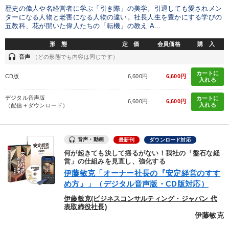
歴史の偉人や名経営者に学ぶ「引き際」の美学。引退しても愛されメン
ターになる人物と老害になる人物の違い。社長人生を豊かにする学びの
五教科、花が開いた偉人たちの「転機」の教え A...
形 態
定 価
会員価格
購 入
headset
音声
（どの形態でも内容は同じです）
カートに
CD版
6,600円
6,600円
入れる
デジタル音声版
カートに
6,600円
6,600円
入れる
（配信＋ダウンロード）
音声・動画
最新刊
ダウンロード対応
何が起きても決して揺るがない！我社の「盤石な経
営」の仕組みを見直し、強化する
伊藤敏克「オーナー社長の『安定経営のすす
め方』」（デジタル音声版・CD版対応）
伊藤敏克(ビジネスコンサルティング・ジャパン 代
表取締役社長)
伊藤敏克