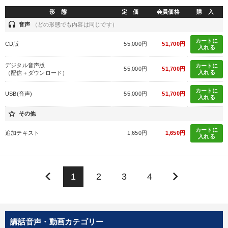
形 態
定 価
会員価格
購 入
headset
音声
（どの形態でも内容は同じです）
カートに
CD版
55,000円
51,700円
入れる
デジタル音声版
カートに
55,000円
51,700円
入れる
（配信＋ダウンロード）
カートに
USB(音声)
55,000円
51,700円
入れる
star_border
その他
カートに
追加テキスト
1,650円
1,650円
入れる
keyboard_arrow_left
keyboard_arrow_right
1
2
3
4
講話音声・動画カテゴリー