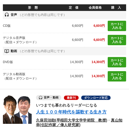
形 態
定 価
会員価格
購 入
headset
音声
（どの形態でも内容は同じです）
カートに
CD版
6,600円
6,600円
入れる
デジタル音声版
カートに
6,600円
6,600円
入れる
（配信＋ダウンロード）
ondemand_video
動画
（どの形態でも内容は同じです）
カートに
DVD版
14,300円
14,300円
入れる
デジタル動画版
カートに
14,300円
14,300円
入れる
（配信＋ダウンロード）
音声・動画
最新刊
ダウンロード対応
いつまでも慕われるリーダーになる
人生１００年時代を謳歌する生き方
久保田治助(早稲田大学文学学術院 教授)
・
真山知
幸(伝記作家／偉人研究家)