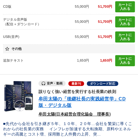
カートに
CD版
55,000円
51,700円
入れる
デジタル音声版
カートに
55,000円
51,700円
入れる
（配信＋ダウンロード）
カートに
USB(音声)
55,000円
51,700円
入れる
star_border
その他
カートに
追加テキスト
1,650円
1,650円
入れる
音声・動画
最新刊
ダウンロード対応
誤りなく強い経営を実行する社長業の鉄則
牟田太陽の「後継社長の実践経営学」CD
版・デジタル版
牟田太陽(日本経営合理化協会 理事長)
■先代から会社を引き継ぎ５年、１０年、２０年…会社を繁栄に導くこ
れからの社長業の実務 インフレが加速する大転換期、原料やエネル
ギーの高騰とコスト増、採用難と人件費の上昇、突...