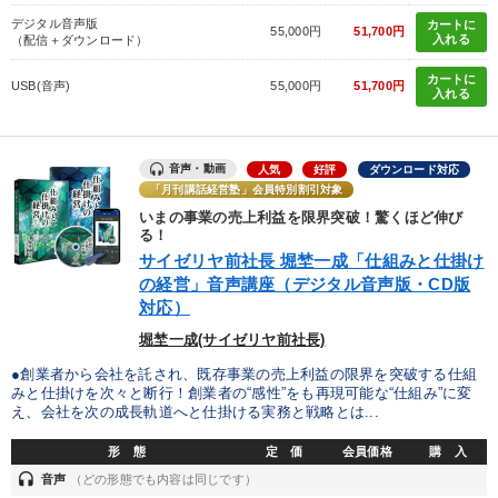
デジタル音声版
カートに
55,000円
51,700円
入れる
（配信＋ダウンロード）
カートに
USB(音声)
55,000円
51,700円
入れる
音声・動画
人気
好評
ダウンロード対応
「月刊講話経営塾」会員特別割引対象
いまの事業の売上利益を限界突破！驚くほど伸び
る！
サイゼリヤ前社長 堀埜一成「仕組みと仕掛け
の経営」音声講座（デジタル音声版・CD版
対応）
堀埜一成(サイゼリヤ前社長)
●創業者から会社を託され、既存事業の売上利益の限界を突破する仕組
みと仕掛けを次々と断行！創業者の“感性”をも再現可能な“仕組み”に変
え、会社を次の成長軌道へと仕掛ける実務と戦略とは...
形 態
定 価
会員価格
購 入
headset
音声
（どの形態でも内容は同じです）