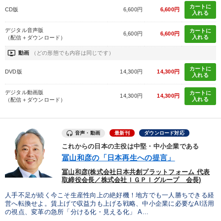
カートに
CD版
6,600円
6,600円
入れる
デジタル音声版
カートに
6,600円
6,600円
入れる
（配信＋ダウンロード）
ondemand_video
動画
（どの形態でも内容は同じです）
カートに
DVD版
14,300円
14,300円
入れる
デジタル動画版
カートに
14,300円
14,300円
入れる
（配信＋ダウンロード）
音声・動画
最新刊
ダウンロード対応
これからの日本の主役は中堅・中小企業である
冨山和彦の「日本再生への提言」
冨山和彦(株式会社日本共創プラットフォーム 代表
取締役会長／株式会社ＩＧＰＩグループ 会長)
人手不足が続く今こそ生産性向上の絶好機！地方でも一人勝ちできる経
営へ転換せよ。賃上げで収益力も上げる戦略、中小企業に必要なAI活用
の視点、変革の急所「分ける化・見える化」 A...