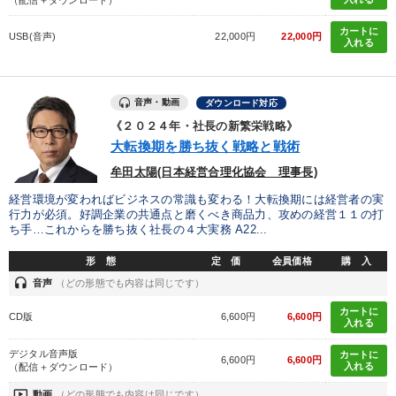
カートに
USB(音声)
22,000円
22,000円
入れる
音声・動画
ダウンロード対応
《２０２４年・社長の新繁栄戦略》
大転換期を勝ち抜く戦略と戦術
牟田太陽(日本経営合理化協会 理事長)
経営環境が変わればビジネスの常識も変わる！大転換期には経営者の実
行力が必須。好調企業の共通点と磨くべき商品力、攻めの経営１１の打
ち手…これからを勝ち抜く社長の４大実務 A22...
形 態
定 価
会員価格
購 入
headset
音声
（どの形態でも内容は同じです）
カートに
CD版
6,600円
6,600円
入れる
デジタル音声版
カートに
6,600円
6,600円
入れる
（配信＋ダウンロード）
ondemand_video
動画
（どの形態でも内容は同じです）