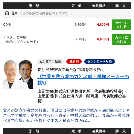
タグ・キーワード
形 態
定 価
会員価格
購 入
headset
音声
（どの形態でも内容は同じです）
スポーツ関連
後継者
心を磨く
金融
カートに
CD版
6,600円
6,600円
入れる
両利きの経営
マーケティング
ドラッカー
デジタル音声版
カートに
6,600円
6,600円
入れる
（配信＋ダウンロード）
ブランディング
いい会社
営業力強化
繁盛
健康・ウェルビーイング
通信販売
銀行交渉
音声・動画
最新刊
ダウンロード対応
麹と発酵技術で新たな市場を切り拓く
松下幸之助
企業成長
節税
経営計画
《世界を救う麹の力》老舗・種麹メーカーの
挑戦
マネジメント
コミュニケーション
企業文化
山元文晴(株式会社源麹研究所 代表取締役社長)
・
山元正博(株式会社河内源一郎商店 代表取締役会
会社数字を学ぶ
一倉定
労務問題・リスク対策
長)
父との対立で突然の解雇、明日には不渡りの瀬戸際から麹の観光ビジネ
ス化で大成功！窮地を救った一倉定と中村天風の教え。食品から環境浄
※「更新」を押すと「タグ・キーワード」を更新いただけます。
化まで市場が広がる麹ビジネスと秘めた力 A22...
形 態
定 価
会員価格
購 入