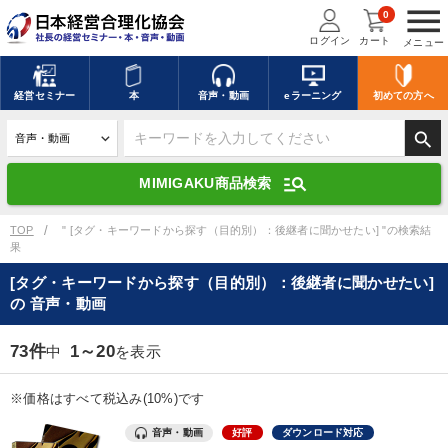
menu
0
ログイン
カート
メニュー
キーワードを入力して探す
edit
経営
セミナー
本
音声・動画
eラーニング
初めての方
へ
search
デジタル版対応のみ検索結果に表示する
manage_search
MIMIGAKU商品検索
search
上記の条件で検索
TOP
" [タグ・キーワードから探す（目的別）：後継者に聞かせたい] "の検索結
果
[タグ・キーワードから探す（目的別）：後継者に聞かせたい]
講演収録物を探す
mic
refresh
の 音声・動画
更新する
全国経営者セミナー講演収録物（全1315タイトル）からお探しいただけ
73件
1～20
中
を表示
ます
※価格はすべて税込み(10%)です
カテゴリー
音声・動画
好評
ダウンロード対応