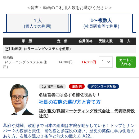
＜音声・動画のご利用人数をお選びください＞
１人
1〜複数人
(個人での利用)
(
社員研修等で利用)
形 態
定 価
会員価格
受講人数
購 入
ondemand_video
動画版（eラーニングシステムを使用）
動画版
カートに
（eラーニングシステムを使
14,300円
14,300円
入れる
用）
音声・動画
最新刊
ダウンロード対応
名経営者には必ず名補佐役あり！
社長の右腕の選び方と育て方
福永雅文(戦国マーケティング株式会社 代表取締役
社長)
幕府や財閥、政府まで日本の組織は右腕が動かしている！トップとナン
バー２の役割と責任、補佐役と参謀役の違い、歴史の英傑に学ぶ側近の
あり方。右腕を選ぶ３条件と能力の鍛え方 A22...