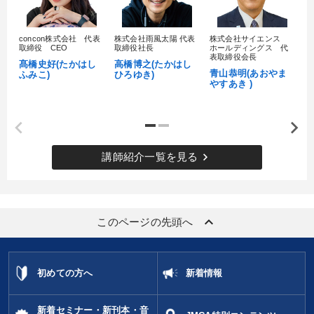
concon株式会社 代表
株式会社雨風太陽 代表
株式会社サイエンス
髙
取締役 CEO
取締役社長
ホールディングス 代
村
表取締役会長
髙橋史好(たかはし
高橋博之(たかはし
し
青山恭明(あおやま
ふみこ)
ひろゆき)
やすあき )
keyboard_arrow_right
講師紹介一覧を見る
keyboard_arrow_up
このページの先頭へ
初めての方へ
新着情報
新着セミナー・新刊本・音