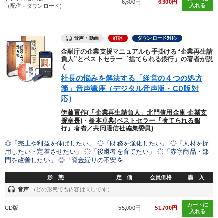
6,600円
6,600円
入れる
（配信＋ダウンロード）
音声・動画
好評
ダウンロード対応
金融庁の企業支援マニュアルも手掛ける“企業再生請
負人”とベストセラー『捨てられる銀行』の著者が説
く
社長の悩みを解決する「経営の４つの処方
箋」音声講座（デジタル音声版・CD版対
応）
伊藤貢作(「企業再生請負人」北門信用金庫 企業支
援室長)
・
橋本卓典(ベストセラー『捨てられる銀
行』著者／共同通信社編集委員)
◎「売上や利益を伸ばしたい」 ◎「財務を強化したい」 ◎「人材を採
用したい・定着させたい」 ◎「後継者を育てたい」 ◎「赤字商品・部
門を改善したい」 ◎「資金繰りの不安を...
形 態
定 価
会員価格
購 入
headset
音声
（どの形態でも内容は同じです）
カートに
CD版
55,000円
51,700円
入れる