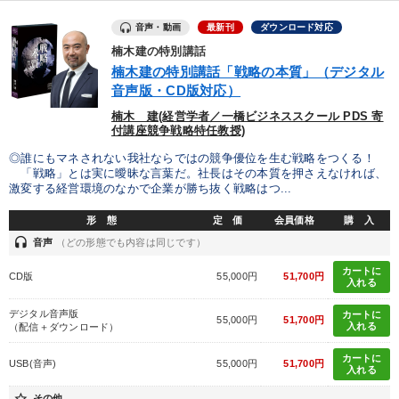
音声・動画
最新刊
ダウンロード対応
楠木建の特別講話
楠木建の特別講話「戦略の本質」（デジタル
音声版・CD版対応）
楠木 建(経営学者／一橋ビジネススクール PDS 寄
付講座競争戦略特任教授)
◎誰にもマネされない我社ならではの競争優位を生む戦略をつくる！
「戦略」とは実に曖昧な言葉だ。社長はその本質を押さえなければ、
激変する経営環境のなかで企業が勝ち抜く戦略はつ...
形 態
定 価
会員価格
購 入
headset
音声
（どの形態でも内容は同じです）
カートに
CD版
55,000円
51,700円
入れる
デジタル音声版
カートに
55,000円
51,700円
入れる
（配信＋ダウンロード）
カートに
USB(音声)
55,000円
51,700円
入れる
star_border
その他