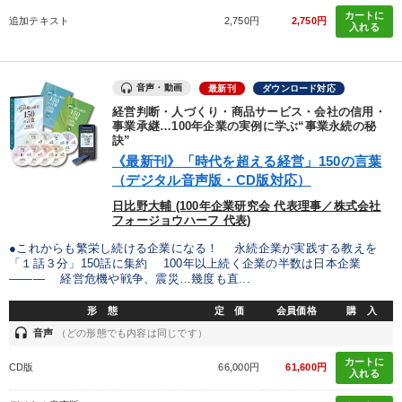
製造業
卸売・小売・飲食業
建設・不動産業
カートに
追加テキスト
2,750円
2,750円
入れる
IT・サービス・金融業
コンサルタント
専門家
音声・動画
最新刊
ダウンロード対応
キーワード
経営判断・人づくり・商品サービス・会社の信用・
事業承継…100年企業の実例に学ぶ“事業永続の秘
訣”
ビジネスモデル
FCビジネス
お金の授業
《最新刊》「時代を超える経営」150の言葉
（デジタル音声版・CD版対応）
イノベーション
デザイン
ランチェスター戦略
日比野大輔 (100年企業研究会 代表理事／株式会社
フォージョウハーフ 代表)
※「更新」を押すと「テーマ」「キーワード」を更新いただけます。
●これからも繁栄し続ける企業になる！ 永続企業が実践する教えを
「１話３分」150話に集約 100年以上続く企業の半数は日本企業
――― 経営危機や戦争、震災…幾度も直...
経営音声・動画を探す
ondemand_video
refresh
更新する
形 態
定 価
会員価格
購 入
全国経営者セミナー収録物以外の経営教材（全761タイトル）からお探
headset
音声
（どの形態でも内容は同じです）
しいただけます
カートに
CD版
66,000円
61,600円
入れる
カテゴリー