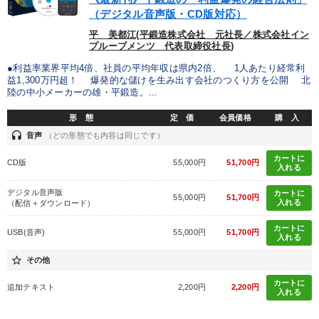
（デジタル音声版・CD版対応）
平 美都江(平鍛造株式会社 元社長／株式会社イン
プルーブメンツ 代表取締役社長)
●利益率業界平均4倍、社員の平均年収は県内2倍、 1人あたり経常利
益1,300万円超！ 爆発的な儲けを生み出す会社のつくり方を公開 北
陸の中小メーカーの雄・平鍛造。...
形 態
定 価
会員価格
購 入
headset
音声
（どの形態でも内容は同じです）
カートに
CD版
55,000円
51,700円
入れる
デジタル音声版
カートに
55,000円
51,700円
入れる
（配信＋ダウンロード）
カートに
USB(音声)
55,000円
51,700円
入れる
star_border
その他
カートに
追加テキスト
2,200円
2,200円
入れる