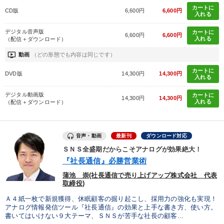
カートに
CD版
6,600円
6,600円
パフォーマンス向上
財務・数字力の向上
入れる
デジタル音声版
カートに
社長の姿勢を学びたい
販売力を強化したい
6,600円
6,600円
入れる
（配信＋ダウンロード）
ondemand_video
動画
（どの形態でも内容は同じです）
経営体系を学びたい
新事業・新商品づくり
カートに
DVD版
14,300円
14,300円
入れる
キーワード
デジタル動画版
カートに
14,300円
14,300円
入れる
（配信＋ダウンロード）
DX
労務問題・人事対策
M&A
聞き手・作間信司
音声・動画
イノベーション
マネジメント
最新刊
ダウンロード対応
ＳＮＳ全盛期だからこそアナログが効果絶大！
『社長通信』必勝営業術
※「更新」を押すと「カテゴリー」「目的別」「キーワード」を更新いただけます。
蒲池 崇(社長通信で売り上げアップ株式会社 代表
取締役)
タグから探す
local_offer
refresh
更新する
Ａ４紙一枚で新規獲得、休眠顧客の掘り起こし、採用力の強化も実現！
アナログ情報発信ツール『社長通信』の効果と上手な書き方、使い方。
すべての音声・動画（全2076タイトル）からお探しいただけます
書いてはいけない９大テーマ、ＳＮＳが苦手な社長の顧客...