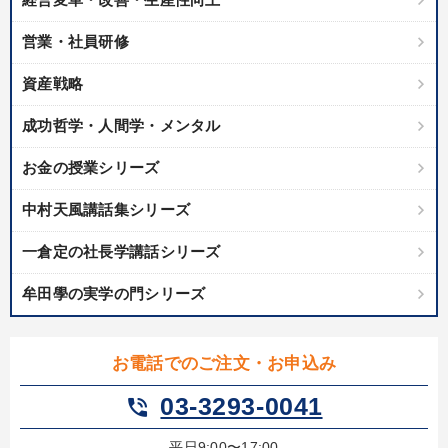
営業・社員研修
資産戦略
成功哲学・人間学・メンタル
お金の授業シリーズ
中村天風講話集シリーズ
一倉定の社長学講話シリーズ
牟田學の実学の門シリーズ
お電話でのご注文・お申込み
03-3293-0041
phone_in_talk
平日9:00〜17:00