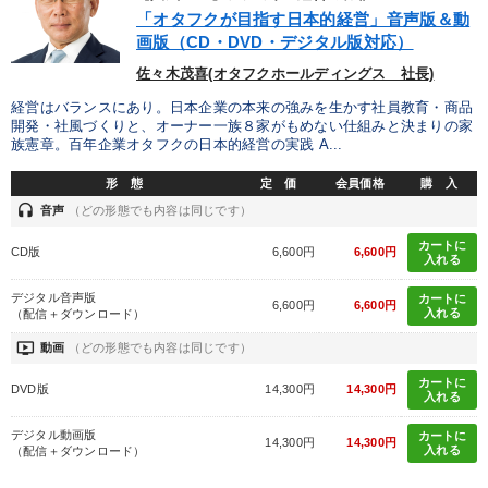
優秀各社の智恵と戦略
事業家のロマンと経営
「オタフクが目指す日本的経営」音声版＆動
画版（CD・DVD・デジタル版対応）
若手異才経営者の発想
専門家のアドバイス
佐々木茂喜(オタフクホールディングス 社長)
リーダーの器量を学ぶ
経営はバランスにあり。日本企業の本来の強みを生かす社員教育・商品
開発・社風づくりと、オーナー一族８家がもめない仕組みと決まりの家
族憲章。百年企業オタフクの日本的経営の実践 A...
テーマ
形 態
定 価
会員価格
購 入
headset
音声
（どの形態でも内容は同じです）
【2月】音声・映像
【4月】音声・映像
カートに
CD版
6,600円
6,600円
入れる
会社のパフォーマンスを高める講話
デジタル音声版
カートに
6,600円
6,600円
入れる
（配信＋ダウンロード）
2026年春季全国経営者セミナー収録講演ＣＤ・講演ＤＶＤ・デジ
タル版（音声／動画ストリーミング・ダウンロード）
ondemand_video
動画
（どの形態でも内容は同じです）
カートに
148回夏季大会
井上和弘の財務力UP
DVD版
14,300円
14,300円
入れる
デジタル動画版
カートに
14,300円
14,300円
入れる
業種
（配信＋ダウンロード）