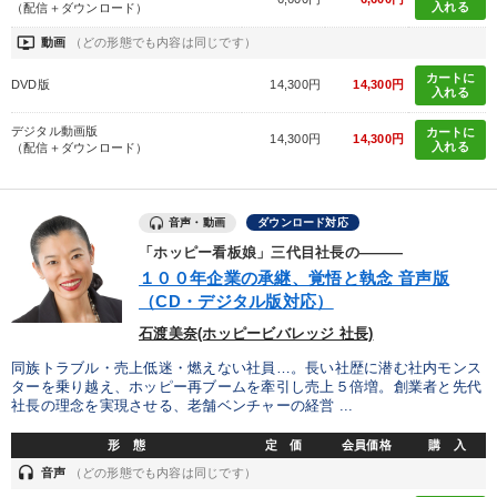
入れる
（配信＋ダウンロード）
財務・数字力の向上
業績を伸ばしたい
ondemand_video
動画
（どの形態でも内容は同じです）
社長の姿勢を学びたい
経営を改善したい
カートに
DVD版
14,300円
14,300円
入れる
キーワード
デジタル動画版
カートに
14,300円
14,300円
入れる
（配信＋ダウンロード）
賃金制度
労務問題・人事対策
多様性・ダイバーシティ
音声・動画
ダウンロード対応
上場企業
営業力強化
未来先見
「ホッピー看板娘」三代目社長の―――
１００年企業の承継、覚悟と執念 音声版
（CD・デジタル版対応）
※「更新」を押すと「カテゴリー」「目的別」「キーワード」を更新いただけます。
石渡美奈(ホッピービバレッジ 社長)
タグから探す
local_offer
refresh
更新する
同族トラブル・売上低迷・燃えない社員…。長い社歴に潜む社内モンス
ターを乗り越え、ホッピー再ブームを牽引し売上５倍増。創業者と先代
すべての音声・動画（全2077タイトル）からお探しいただけます
社長の理念を実現させる、老舗ベンチャーの経営 ...
形 態
定 価
会員価格
購 入
タグ・キーワード
headset
音声
（どの形態でも内容は同じです）