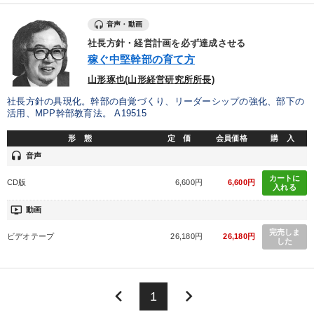
音声・動画
社長方針・経営計画を必ず達成させる
稼ぐ中堅幹部の育て方
山形琢也(山形経営研究所所長)
社長方針の具現化。幹部の自覚づくり、リーダーシップの強化、部下の
活用、MPP幹部教育法。 A19515
形 態
定 価
会員価格
購 入
headset
音声
カートに
CD版
6,600円
6,600円
入れる
ondemand_video
動画
完売しま
ビデオテープ
26,180円
26,180円
した
keyboard_arrow_left
keyboard_arrow_right
1