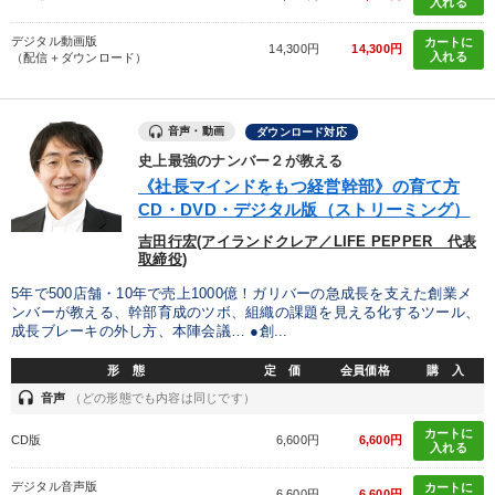
入れる
デジタル動画版
カートに
社員が自律的に動き出す組織づくり
14,300円
14,300円
入れる
（配信＋ダウンロード）
経営者のための《音声・動画で学ぶ》講演シリーズ
資産戦略
音声・動画
ダウンロード対応
最新刊・戦略参謀ChatGPT実戦法と中小企業のDXと講話ご案内
史上最強のナンバー２が教える
《社長マインドをもつ経営幹部》の育て方
組織と人を動かすマネジメント力を磨く
【6月】音声・映像
CD・DVD・デジタル版（ストリーミング）
148回夏季大会
【4月】音声・映像
最新技術・トレンド
吉田行宏(アイランドクレア／LIFE PEPPER 代表
取締役)
数字・税務・決算書
営業・社員研修
5年で500店舗・10年で売上1000億！ガリバーの急成長を支えた創業メ
ンバーが教える、幹部育成のツボ、組織の課題を見える化するツール、
成長ブレーキの外し方、本陣会議… ●創...
経済・景気・相場予測
形 態
定 価
会員価格
購 入
headset
音声
（どの形態でも内容は同じです）
目的別
カートに
CD版
6,600円
6,600円
入れる
リーダーの魅力向上
後継者に聞かせたい
デジタル音声版
カートに
6,600円
6,600円