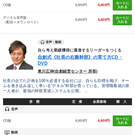
カートに
CD版
6,600円
6,600円
IT・デジタル活用
聞き手・作間信司
ブランディング
入れる
デジタル音声版
カートに
地方企業の勝ち方
モノづくり
中小企業
入門篇
6,600円
6,600円
入れる
（配信＋ダウンロード）
ビジネスモデル
販売戦略
SNS活用
資産保全
音声・動画
株式投資
プロ経営者
不動産投資
感動講話
自ら考え業績獲得に邁進するリーダーをつくる
自創式《社長の右腕幹部》の育て方CD・
歴史に学ぶ
FCビジネス
繁盛
広報・PR
DVD
インフレ対策・値上げ
会長
AI
後継者
一流人
東川広伸(自創経営センター 所長)
社長の企てた計画を100％必達する会社には、自らも目標を掲げ、チー
ムを巻き込み逞しく率いる“デキル”幹部が育っている。管理職養成の第
※「更新」を押すと「タグ・キーワード」を更新いただけます。
一人者が、最強の幹部育成システムを公開。 ...
形 態
定 価
会員価格
購 入
headset
音声
カートに
CD版
6,600円
6,600円
入れる
ondemand_video
動画