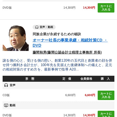
カートに
DVD版
14,300円
14,300円
入れる
音声・動画
同族企業が永続するための秘訣
オーナー社長の事業承継・相続対策CD ・
DVD
藤間秋男(藤間公認会計士税理士事務所 所長)
譲る側の心と、受ける側の想い。創業120年の五代目と創業者の顔を併
せ持つ腕利き会計士が、100年先を見据えた後継体制への備えと、足元
の相続対策のすすめ方を、最新事例で指導 A20...
形 態
定 価
会員価格
購 入
headset
音声
カートに
CD版
6,600円
6,600円
入れる
ondemand_video
動画
カートに
DVD版
14,300円
14,300円