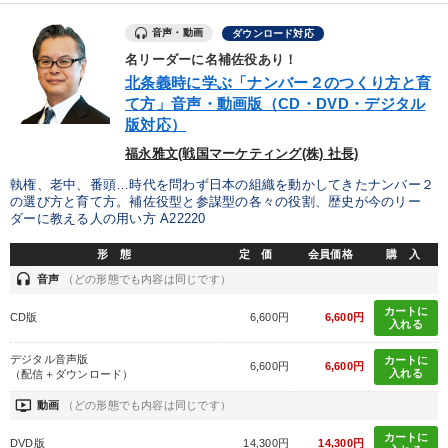
製造業
卸売・小売・飲食業
建設・不動産業
音声・動画
ダウンロード対応
名リーダーに名補佐役あり！
IT・サービス・金融業
コンサルタント
専門家
北条義時に学ぶ「ナンバー２のつくり方と育
て方」音声・動画版（CD・DVD・デジタル
版対応）
キーワード
福永雅文(戦国マーケティング(株) 社長)
思考法
ベンチャー
創業者
採用
稲盛和夫
執権、老中、番頭…時代を問わず日本の組織を動かしてきたナンバー２
の選び方と育て方。補佐役型と参謀型の各々の役割、歴史が今のリー
ダーに教える人の用い方 A22220
スポーツ関係
形 態
定 価
会員価格
購 入
headset
音声
（どの形態でも内容は同じです）
※「更新」を押すと「テーマ」「キーワード」を更新いただけます。
カートに
CD版
6,600円
6,600円
入れる
経営音声・動画を探す
ondemand_video
refresh
更新する
デジタル音声版
カートに
6,600円
6,600円
全国経営者セミナー収録物以外の経営教材（全762タイトル）からお探
入れる
（配信＋ダウンロード）
しいただけます
ondemand_video
動画
（どの形態でも内容は同じです）
カテゴリー
カートに
DVD版
14,300円
14,300円