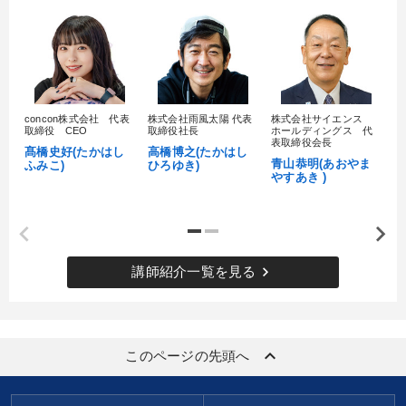
concon株式会社 代表
株式会社雨風太陽 代表
株式会社サイエンス
髙
取締役 CEO
取締役社長
ホールディングス 代
村
表取締役会長
髙橋史好(たかはし
高橋博之(たかはし
し
青山恭明(あおやま
ふみこ)
ひろゆき)
やすあき )
keyboard_arrow_right
講師紹介一覧を見る
keyboard_arrow_up
このページの先頭へ