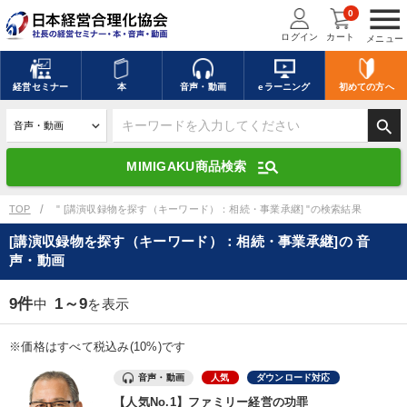
menu
0
ログイン
カート
メニュー
キーワードを入力して探す
edit
経営
セミナー
本
音声・動画
eラーニング
初めての方
へ
search
デジタル版対応のみ検索結果に表示する
manage_search
MIMIGAKU商品検索
search
上記の条件で検索
TOP
" [講演収録物を探す（キーワード）：相続・事業承継] "の検索結果
[講演収録物を探す（キーワード）：相続・事業承継]の 音
声・動画
講演収録物を探す
mic
refresh
更新する
9件
1～9
中
を表示
全国経営者セミナー講演収録物（全1315タイトル）からお探しいただけ
ます
※価格はすべて税込み(10%)です
カテゴリー
音声・動画
人気
ダウンロード対応
【人気No.1】ファミリー経営の功罪