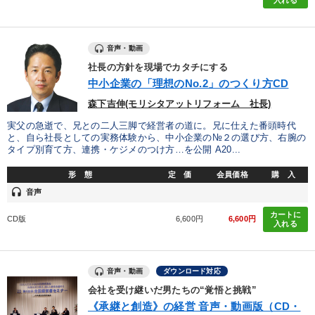
入れる
音声・動画
社長の方針を現場でカタチにする
中小企業の「理想のNo.2」のつくり方CD
森下吉伸(モリシタアットリフォーム 社長)
実父の急逝で、兄との二人三脚で経営者の道に。兄に仕えた番頭時代
と、自ら社長としての実務体験から、中小企業の№２の選び方、右腕の
タイプ別育て方、連携・ケジメのつけ方…を公開 A20...
形 態
定 価
会員価格
購 入
headset
音声
カートに
CD版
6,600円
6,600円
入れる
音声・動画
ダウンロード対応
会社を受け継いだ男たちの“覚悟と挑戦”
《承継と創造》の経営 音声・動画版（CD・