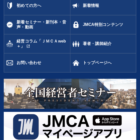
初めての方へ
新着情報
新着セミナー・新刊本・音
JMCA特別コンテンツ
声・動画
経営コラム「ＪＭＣＡweb
著者・講師紹介
open_in_new
＋」
お問い合わせ
トップページへ