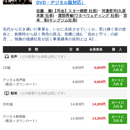
DVD・デジタル版対応）
佐藤 肇(【司会】スター精密 社長)
・
河邉哲司(久原
本家 社長)
・
渡部秀敏(ワタベウェディング 社長)
・
宮
本 彰(キングジム社長)
先代から引き継いだ事業を、いかに永続させていくか。受け継ぐ者の使
命と、創業時から続く商売の原点。危機に挑む「攻めと守り」の経
営…。辣腕の後継社長が説く事業継承の鉄則とは A2...
形 態
定 価
会員価格
購 入
headset
音声
（どの形態でも内容は同じです）
カートに
CD版
6,600円
6,600円
入れる
デジタル音声版
カートに
6,600円
6,600円
入れる
（配信＋ダウンロード）
ondemand_video
動画
（どの形態でも内容は同じです）
カートに
DVD版
14,300円
14,300円
入れる
デジタル動画版
カートに
14,300円
14,300円
入れる
（配信＋ダウンロード）