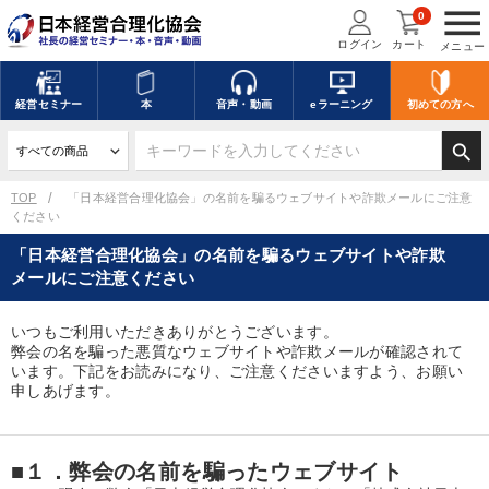
menu
0
ログイン
カート
メニュー
経営
セミナー
本
音声・動画
eラーニング
初めての方
へ
search
TOP
「日本経営合理化協会」の名前を騙るウェブサイトや詐欺メールにご注意
ください
「日本経営合理化協会」の名前を騙るウェブサイトや詐欺
メールにご注意ください
いつもご利用いただきありがとうございます。
弊会の名を騙った悪質なウェブサイトや詐欺メールが確認されて
います。下記をお読みになり、ご注意くださいますよう、お願い
申しあげます。
■１．弊会の名前を騙ったウェブサイト