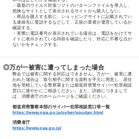
・最新のウイルス対策ソフトのパターンファイルを導入し、
危険なサイトとして表示されるサイトから購入しない。
・商品を購入する前に、ショッピングサイトに記載されてい
る連絡先に電話するなどして、正規の業者が運営しているか
確認する。
・実際に電話番号が表示されている場合は、電話をかけてサ
イトに表示されている内容を確認したり、対応に不審な点が
ないかをチェックする。
◎万が一被害に遭ってしまった場合
弊会では被害に関する対応はできません。万が一、被害に遭
われた場合は、取引相手に関する資料を手元に用意し、居住
地を管轄している警察署または都道府県警サイバー犯罪相談
窓口に速やかにご相談ください。また、詳細につきまして
は、消費者庁のホームページをご確認ください。
都道府県警察本部のサイバー犯罪相談窓口等一覧
https://www.npa.go.jp/cyber/soudan.html
消費者庁
https://www.caa.go.jp/