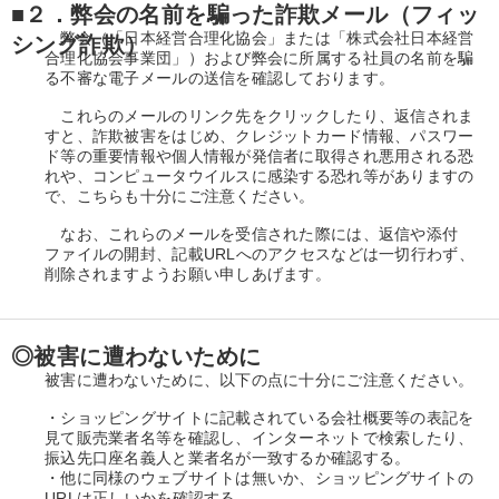
■２．弊会の名前を騙った詐欺メール（フィッ
弊会（「日本経営合理化協会」または「株式会社日本経営
シング詐欺）
合理化協会事業団」）および弊会に所属する社員の名前を騙
る不審な電子メールの送信を確認しております。
これらのメールのリンク先をクリックしたり、返信されま
すと、詐欺被害をはじめ、クレジットカード情報、パスワー
ド等の重要情報や個人情報が発信者に取得され悪用される恐
れや、コンピュータウイルスに感染する恐れ等がありますの
で、こちらも十分にご注意ください。
なお、これらのメールを受信された際には、返信や添付
ファイルの開封、記載URLへのアクセスなどは一切行わず、
削除されますようお願い申しあげます。
◎被害に遭わないために
被害に遭わないために、以下の点に十分にご注意ください。
・ショッピングサイトに記載されている会社概要等の表記を
見て販売業者名等を確認し、インターネットで検索したり、
振込先口座名義人と業者名が一致するか確認する。
・他に同様のウェブサイトは無いか、ショッピングサイトの
URLは正しいかを確認する。