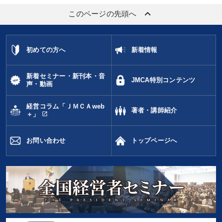
keyboard_arrow_up
このページの先頭へ
初めての方へ
新着情報
新着セミナー・新刊本・音
JMCA特別コンテンツ
声・動画
経営コラム「ＪＭＣＡweb
著者・講師紹介
open_in_new
＋」
お問い合わせ
トップページへ