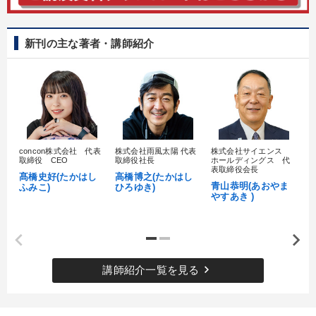
新刊の主な著者・講師紹介
concon株式会社 代表
株式会社雨風太陽 代表
株式会社サイエンス
髙
取締役 CEO
取締役社長
ホールディングス 代
村
表取締役会長
髙橋史好(たかはし
高橋博之(たかはし
し
青山恭明(あおやま
ふみこ)
ひろゆき)
やすあき )
keyboard_arrow_right
講師紹介一覧を見る