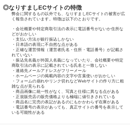
◎なりすましECサイトの特徴
弊会に関するもの以外でも、なりすましECサイトの被害が広
く報告されています。特徴は以下のとおりです。
・会社概要や特定商取引法の表示に電話番号がないか住所な
どがおかしい
・支払い方法が銀行振込しかない
・日本語の表現に不自然な点がある
・正確な運営情報（運営者氏名・住所・電話番号）が記載さ
れていない
・振込先名義が外国人名義になっていたり、会社概要や特定
商取引法の表示に記載されている氏名と一致しない
・連絡先メールアドレスがフリーメール
・ホームページの掲載内容の文字や言葉使いがおかしい
・フォームの崩れやリンク切れなどWebサイトの作り方に粗
雑な点が見られる
・商品画像に統一性がなく、写真と仕様に異なる点がある
・正規販売店の販売価格よりも極端に値引きされている
・商品名に完売の表記があるのにもかかわらず在庫がある
・電話番号の表示があっても、真正サイトの番号を表示して
いる可能性がある