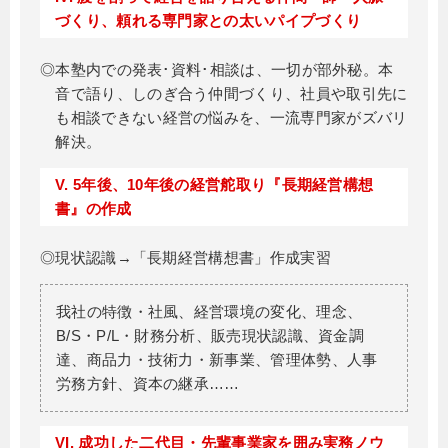
づくり、頼れる専門家との太いパイプづくり
◎本塾内での発表･資料･相談は、一切が部外秘。本
音で語り、しのぎ合う仲間づくり、社員や取引先に
も相談できない経営の悩みを、一流専門家がズバリ
解決。
V. 5年後、10年後の経営舵取り『長期経営構想
書』の作成
◎現状認識→「長期経営構想書」作成実習
我社の特徴・社風、経営環境の変化、理念、
B/S・P/L・財務分析、販売現状認識、資金調
達、商品力・技術力・新事業、管理体勢、人事
労務方針、資本の継承……
VI. 成功した二代目・先輩事業家を囲み実務ノウ