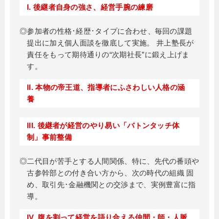
I. 後継者自身の強さ、経営手腕の練磨
◎参加者の性格･経歴･タイプに合わせ、毎回の課題
提出に加え個人面談を徹底して実施。 井上塾長が
責任をもって期待通りの“次期社長”に鍛え上げま
す。
II. 本物の帝王道、指導者にふさわしい人格の涵
養
III. 後継者が経営のやり易い「バトンタッチ体
制」事前整備
◎二代目が苦手とする人間関係、特に、先代の番頭や
古参幹部との付き合い方から、次の時代の組織 固
め、取引先･金融機関との交渉まで、実例豊富に指
導。
IV. 腹を割って経営を語り合える仲間・師・人脈