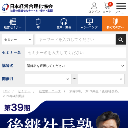
menu
0
ログイン
カート
メニュー
経営
セミナー
本
音声・動画
eラーニング
初めての方
へ
search
セミナー名
講師名
〜
開催月
TOP
セミナー
経営塾・コース
満席御礼 第39期生「後継社長塾」
2026年4月開講