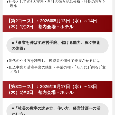
●社長としての8大実務・自社の強み弱み分析・社長の哲学と
理念
【第2コース】：2026年5月13日（水）～14日
（木）1泊2日 都内会場・ホテル
■『事業を伸ばす経営手腕、儲ける能力、稼ぐ技術
の体得』
●先代のやり方を踏襲し、後継者の個性で発展させるには
●見込事業と受注事業の鉄則・事業の柱・｢たたむ｣｢削る｣｢変
える｣
【第3コース】：2026年6月17日（水）～18日
（木）1泊2日 都内会場・ホテル
■『社長の数字の読み方、使い方、経営計画への活
かし方』