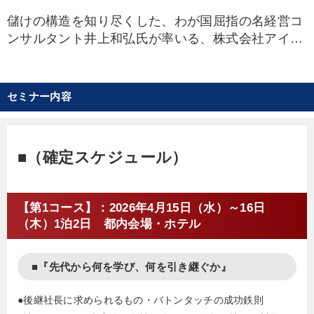
また、日本経営合理化協会主催「後継社長塾」の
儲けの構造を知り尽くした、わが国屈指の名経営コ
副塾長を務め、後継者から〈どんなことでも相談で
ンサルタント井上和弘氏が率いる、株式会社アイ・
きる頼りになる講師〉として人気を博している。
シー・オー コンサルティングに2012年より参画。
２０１４年、株式会社アイ・シー・オー コンサル
師匠の井上和弘氏からじかに井上式財務を学び、会
ティング代表取締役社長に就任。
社に残るおカネを最大化し体質を強化する財務改
１９６５年大阪府生まれ。関西大学卒。
セミナー内容
善、決算対策、相続問題をはじめ、社内監査、不正
主な著作に、井上和弘・古山喜章『社長の経営財
防止の仕組みづくりや、売掛金・在庫削減、管理会
務ＤＶＤ 』( 日本経営合理化協会) など。
計、節税対策の指導を通して、会計、税務の面か
■（確定スケジュール）
ら、会社におカネを残す施策を指導している。ま
た、次世代に会社を残すために、M&Aの交渉を含め
た事業承継の指導で定評。昭和58年愛知県生まれ。
【第1コース】：2026年4月15日（水）～16日
公認会計士・税理士（税理士登録は福岡雄吉（本
（木）1泊2日 都内会場・ホテル
名））。最新著『社長の賢いM&A』、『社長の賢い
節税』、音声収録物に『賢い節税100の打ち手』
（弊会）などがある。
■『先代から何を学び、何を引き継ぐか』
●後継社長に求められるもの・バトンタッチの成功鉄則