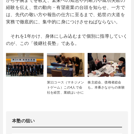
から手腕までを教え、繁栄への知恵や判断力や成功失敗の
経験を伝え、世の動向・有望産業の台頭を知らせ、一方で
は、先代の敬い方や報告の仕方に至るまで、処世の大道を
実務で徹底的に、集中的に身につけさせねばならない。
それを1年かけ、身体にしみ込むまで個別に指導していく
のが、この「後継社長塾」である。
第11コース（マネジメン
株主総会、債権者総会
トゲーム）この4人で会
も。本番さながらの体験
社を経営、業績はいかに
本塾の狙い