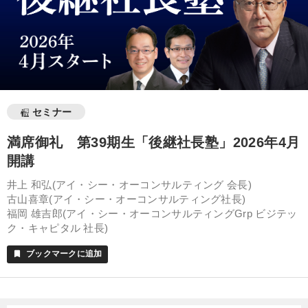
セミナー
満席御礼 第39期生「後継社長塾」2026年4月
開講
井上 和弘(アイ・シー・オーコンサルティング 会長)
古山喜章(アイ・シー・オーコンサルティング社長)
福岡 雄吉郎(アイ・シー・オーコンサルティングGrp ビジテッ
ク・キャピタル 社長)
ブックマークに追加
bookmark