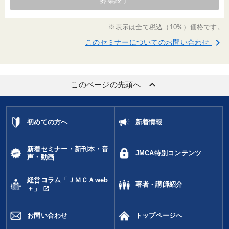
募集終了
※表示は全て税込（10%）価格です。
keyboard_arrow_right
このセミナーについてのお問い合わせ
keyboard_arrow_up
このページの先頭へ
初めての方へ
新着情報
新着セミナー・新刊本・音
JMCA特別コンテンツ
声・動画
経営コラム「ＪＭＣＡweb
著者・講師紹介
open_in_new
＋」
お問い合わせ
トップページへ