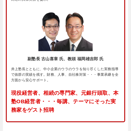
副塾長 古山喜章 氏、教頭 福岡雄吉郎 氏
井上塾長とともに、中小企業のウラのウラを知り尽くした実務指導
で抜群の実績を残す。財務、人事、自社株対策・・・事業承継を全
方面から安心サポート。
現役経営者、相続の専門家、元銀行頭取、本
塾OB経営者・・・毎講、テーマにそった実
務家をゲスト招聘