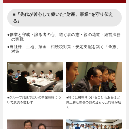
■『先代が苦心して築いた“財産、事業”を守り伝え
る』
●創業と守成・譲る者の心、継ぐ者の志・親の花道・経営法務
の実戦
●自社株、土地、預金…相続税対策・安定支配を築く「争族」
対策
●グループ討議で互いの事業戦略につ
●時には怒鳴りつけることもあるほど
いて意見を交わす
井上和弘塾長の熱の込もった指導が続
く