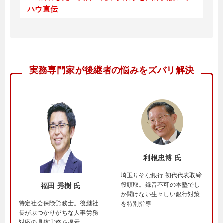
ハウ直伝
実務専門家が後継者の悩みをズバリ解決
利根忠博 氏
埼玉りそな銀行 初代代表取締
役頭取。録音不可の本塾でし
福田 秀樹 氏
か聞けない生々しい銀行対策
特定社会保険労務士。後継社
を特別指導
長がぶつかりがちな人事労務
対応の具体実務を提示。