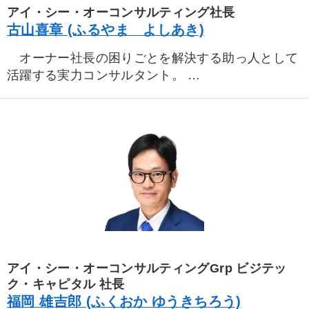
る。
アイ・シー・オーコンサルティング社長
昭和17年生まれ。早稲田大学、伊・フローレンス大
古山喜章 (ふるやま よしあき)
留学。
オーナー社長の困りごとを解決する助っ人として
著書に、最新刊「後継者の鉄則」はじめ、「儲かる
活躍する実力コンサルタント。
ようにすべてを変える」「稼ぐ商品・サービスづく
大学卒業後、兵庫県の中堅食品メーカーに入社。
り」「カネ回りの良い経営」「承継と相続 おカネの
主に管理部門のキーマンとして活躍、さまざまな経
実務」「会社を上手に任せる方」などがある。
営改革や制度導入にたずさわる。
２００５年、儲けの構造を知り尽くした、わが国
屈指の名経営コンサルタント井上和弘氏が率いる、
株式会社アイ・シー・オー コンサルティングに参
画。師匠の井上和弘氏からじかに井上式財務を学
び、会社に残るおカネを最大化し体質を強化する財
務改善、決算対策、銀行交渉、事業承継、相続問題
などで抜群の実績を上げる。
氏の現場のウラのウラを知り抜いた財務ノウハウ
アイ・シー・オーコンサルティングGrp ビジテッ
と、社長と同じ目線に立った懇切丁寧な指導に、経
ク・キャピタル 社長
営者から高い評価を得ている。
福岡 雄吉郎 (ふくおか ゆうきちろう)