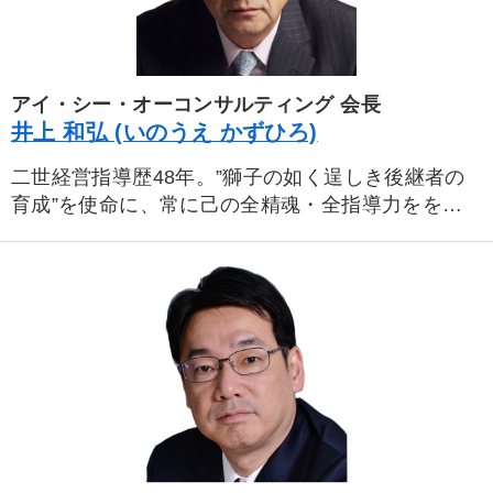
アイ・シー・オーコンサルティング 会長
井上 和弘 (いのうえ かずひろ)
二世経営指導歴48年。”獅子の如く逞しき後継者の
育成”を使命に、常に己の全精魂・全指導力をを情
熱と執念をもって傾注。
後継社長塾の塾長として、井上流二枚腰経営の修羅
場を教え込み、数多くの実戦派後継者を世に輩出し
た実力コンサルタント。
氏独自の、社長としての哲学、目標、ロマンの持ち
方、帝王学、事業手腕の磨き方、人脈作り、事業引
き継ぎ、右腕の育て方に加え、実務としての商品、
売り方、組織、人事、財務への手の打ち方は、これ
まで300余社に導入実施。気鋭みなぎる後継者の育
成はもちろん、顧問指導で株式上場、公開を手掛け