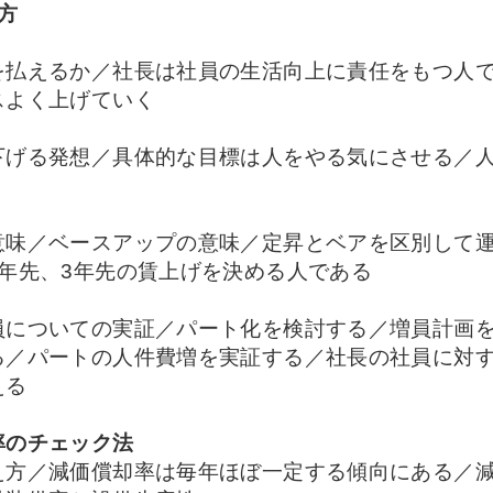
方
を払えるか／社長は社員の生活向上に責任をもつ人
スよく上げていく
下げる発想／具体的な目標は人をやる気にさせる／
意味／ベースアップの意味／定昇とベアを区別して
年先、3年先の賃上げを決める人である
員についての実証／パート化を検討する／増員計画を
る／パートの人件費増を実証する／社長の社員に対
える
率のチェック法
え方／減価償却率は毎年ほぼ一定する傾向にある／