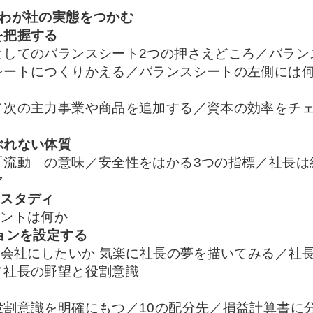
にわが社の実態をつかむ
を把握する
としてのバランスシート2つの押さえどころ／バラン
シートにつくりかえる／バランスシートの左側には
／次の主力事業や商品を追加する／資本の効率をチ
ぶれない体質
「流動」の意味／安全性をはかる3つの指標／社長は
マ
ススタディ
イントは何か
ョンを設定する
う会社にしたいか 気楽に社長の夢を描いてみる／社
／社長の野望と役割意識
役割意識を明確にもつ／10の配分先／損益計算書に