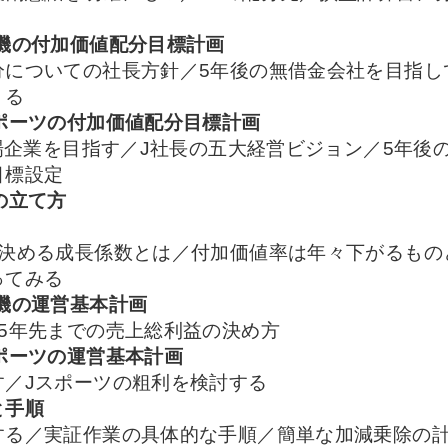
機の付加価値配分目標計画
分についての社長方針／5年後の無借金会社を目指し
くる
ポーツの付加価値配分目標計画
上場企業を目指す／J社長の五大経営ビジョン／5年後
目標設定
の立て方
を決める成長係数とは／付加価値率は年々下がるもの
ってみる
機の運営基本計画
5年先までの売上総利益の決め方
ポーツの運営基本計画
す／Jスポーツの粗利を検討する
と手順
する／実証作業の具体的な手順／簡単な加減乗除の