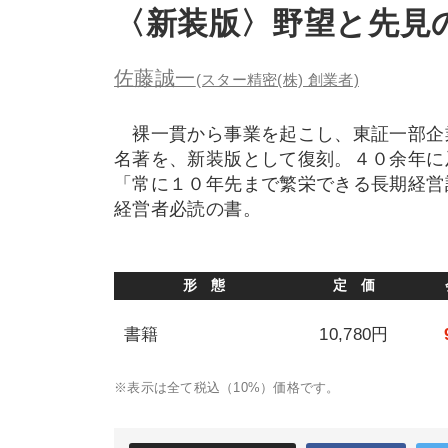
〈新装版〉野望と先見
佐藤誠一
(スター精密(株) 創業者)
裸一貫から事業を起こし、東証一部企
名著を、新装版として復刻。４０余年に
「常に１０年先まで繁栄できる長期経営
経営者必読の書。
形 態
定 価
書籍
10,780円
※表示は全て税込（10%）価格です。