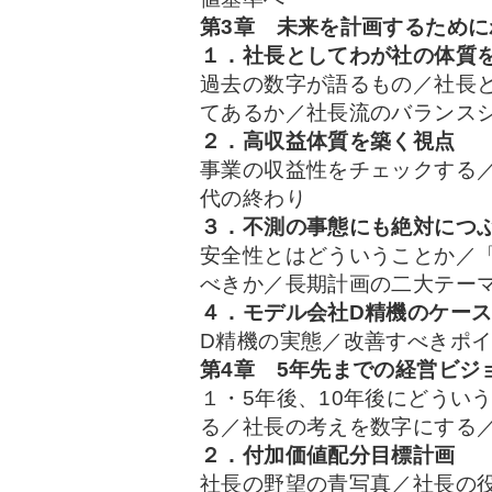
第3章 未来を計画するため
１．社長としてわが社の体質
過去の数字が語るもの／社長
てあるか／社長流のバランス
２．高収益体質を築く視点
事業の収益性をチェックする
代の終わり
３．不測の事態にも絶対につ
安全性とはどういうことか／
べきか／長期計画の二大テー
４．モデル会社D精機のケー
D精機の実態／改善すべきポ
第4章 5年先までの経営ビジ
１・5年後、10年後にどうい
る／社長の考えを数字にする
２．付加価値配分目標計画
社長の野望の青写真／社長の