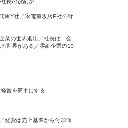
が社長の役割か
問屋Y社／家電量販店P社の野
小企業の世界進出／社長は「会
る世界がある／零細企業の10
は経営を簡単にする
ン／経費は売上基準から付加価