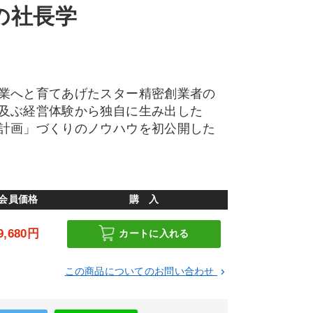
の社長学
業へと育てあげたスター精密創業者の
及ぶ経営体験から独自に生み出した
計画」づくりのノウハウを初公開した
会員価格
購 入
9,680円
カートに入れる
この商品についてのお問い合わせ
keyboard_arrow_right