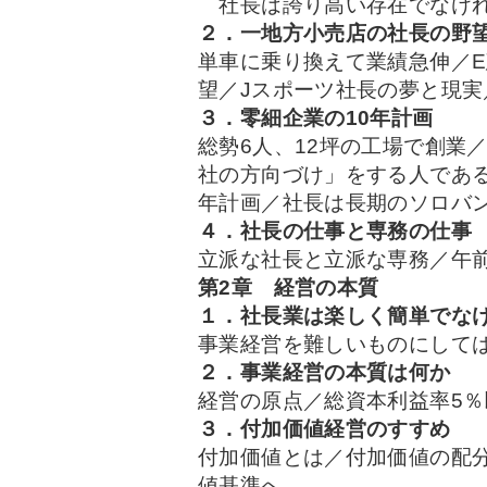
社長は誇り高い存在でなけれ
２．一地方小売店の社長の野
単車に乗り換えて業績急伸／
望／Jスポーツ社長の夢と現
３．零細企業の10年計画
総勢6人、12坪の工場で創業
社の方向づけ」をする人であ
年計画／社長は長期のソロバ
４．社長の仕事と専務の仕事
立派な社長と立派な専務／午
第2章 経営の本質
１．社長業は楽しく簡単でな
事業経営を難しいものにして
２．事業経営の本質は何か
経営の原点／総資本利益率5
３．付加価値経営のすすめ
付加価値とは／付加価値の配分
値基準へ