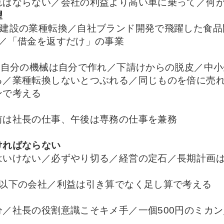
ばならない／会社の利益より高い車に乗って／何
望
E建設の業種転換／自社ブランド開発で飛躍した食品
実／「借金を返すだけ」の事業
／自分の機械は自分で作れ／下請けからの脱皮／中
る／業種転換しないとつぶれる／同じものを倍に売れ
ンで考える
前は社長の仕事、午後は専務の仕事を兼務
ければならない
はいけない／必ずやり切る／経営の定石／長期計画
％以下の会社／利益は引き算でなく足し算で考える
／社長の役割意識こそキメ手／一個500円のミカ