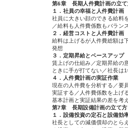
第6章 長期人件費計画の立て
１．社員の幸福と人件費計画
社員に大きい顔のできる給料
／給料も人件費係数もバラン
２．経営コストと人件費計画
給料は上げるが人件費総額は
発想
３．定期昇給とベースアップ
賃上げの仕組み／定期昇給の
ときに手が打てない／社長は1
４．人件費計画の実証作業
現在の人件費を分析する／要
実証する／人件費係数を上げ
基本計画と実証結果の差を考
第7章 長期設備計画の立て方
１．設備投資の定石と設備効
社長としての減価償却のとら