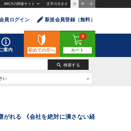
JMCAの関連サイト
文字の大きさ
小
中
大
会員ログイン
新規会員登録（無料）
0
ご案内
初めての方へ
カート
search
検索する
継がれる 《会社を絶対に潰さない経