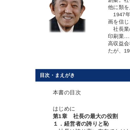
創案。社
他に類を
1947
画を信じ
社長業の
印刷業…
高収益会
たが、1
目次・まえがき
本書の目次
はじめに
第1章 社長の最大の役割
１．経営者の誇りと恥