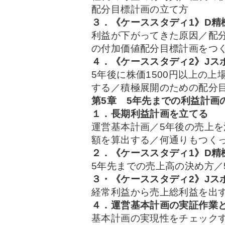
配分目標計画の立て方
３．《ケーススタディ1》D精
利益が下がってきた原因／配
の付加価値配分目標計画をつ
４．《ケーススタディ2》Jス
5年後に株価1500円以上の
する／積極展開のための配分
第5章 5年先までの利益計画
１．長期利益計画を立てる
運営基本計画／5年後の売上
額を算出する／何通りもつく
２．《ケーススタディ1》D精
5年先までの売上高の決め方／
３・《ケーススタディ2》Jス
経常利益から売上総利益を出
４．運営基本計画の実証作業
基本計画の実現性をチェック