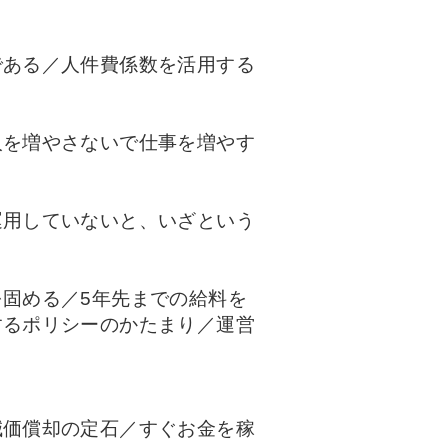
である／人件費係数を活用する
人を増やさないで仕事を増やす
運用していないと、いざという
固める／5年先までの給料を
するポリシーのかたまり／運営
減価償却の定石／すぐお金を稼