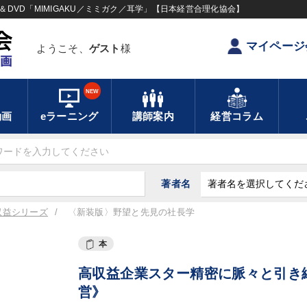
DVD「MIMIGAKU／ミミガク／耳学」【日本経営合理化協会】
マイページ
ようこそ、
ゲスト
様
NEW
動画
eラーニング
講師案内
経営コラム
著者名
収益シリーズ
〈新装版〉野望と先見の社長学
本
高収益企業スター精密に脈々と引き
営》