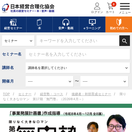
menu
0
ログイン
カート
メニュー
経営
セミナー
本
音声・動画
eラーニング
初めての方
へ
search
セミナー名
講師名
〜
開催月
TOP
セミナー
経営塾・コース
後継者・幹部育成セミナー
限り
なく大きなロマン 第17期「無門塾」（2026年4月～）