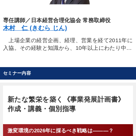
制の私塾「無門塾」「地球の会」、後継社長の登竜
門「後継社長塾」など、数多くの勉強会を企画運
営。20代の頃より、辣腕経営者や一流コンサルタン
専任講師／日本経営合理化協会 常務取締役
ト、著名人と触れ合う中で手腕を磨き、企画部長、
木村 仁 (きむら じん)
事務局長、専務理事を経て、2017年より現職。
上場企業の経営企画、経理、営業を経て2011年に
年間2000を超すオーナー社長、後継者と親密に交
入協。その経験と知識から、10年以上にわたり中核
流し、社長の悩みを知り尽くす。同時に、様々な場
人材として企画部をリード。「後継社長塾」「佐藤
面における経営判断の成功・失敗事例を見聞。幅広
塾」など、伝統ある社長塾の運営に携わりながら、
い業種業態の経営指導に生かし、多くの企業を業績
「幹部塾」をはじめ数々の人気企画を手掛ける。一
向上に導く。著書『「後継者」という生き方』、
セミナー内容
方で、協会公式のYouTubeチャンネルを立ち上げ、
『後継社長の実務と戦略』など。
企画から制作・運営まで一気通貫でプロデュース
し、登録者数18万人を超えるチャンネルへと成長さ
新たな繁栄を築く《事業発展計画書》
せる。
作成・講義・個別指導
本塾では、経営数字を中心に実習講義を担当。社
長が描く事業構想を“実現可能な数字”へと落とし込
み、机上の空論で終わらせない計画策定を誠心誠意
激変環境の2026年に採るべき戦略は―――？
サポートさせていただきます。