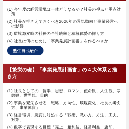
(1) 今年度の経営環境は一体どうなるか？社長の視点と重点対
策
(2) 社長が押さえておくべき2026年の景気動向と事業経営へ
の影響
(3) 環境激変時の社長の全社統率と積極体勢の採り方
(4) 社長は何のために「事業発展計画書」を作るべきか
塾生自己紹介
【繁栄の礎】「事業発展計画書」の４大体系と描
き方
(1) 社長としての「哲学、思想、ロマン、使命観、人生観、宗
教観、世界観、目的」
(2) 事業を繁栄させる「戦略、方向性、環境変化、社長の考え
方、事業体質」
(3) 経営環境、急変に対処する「戦術、戦い方、方法、工夫、
対策」
(4) 数字で表現する目標「売上、粗利益、経常利益、旗印」