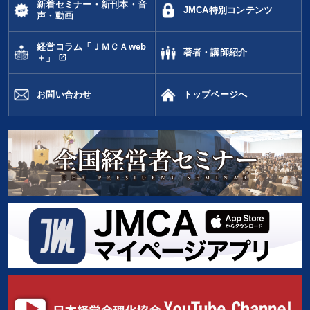
新着セミナー・新刊本・音
JMCA特別コンテンツ
声・動画
経営コラム「ＪＭＣＡweb
著者・講師紹介
open_in_new
＋」
お問い合わせ
トップページへ