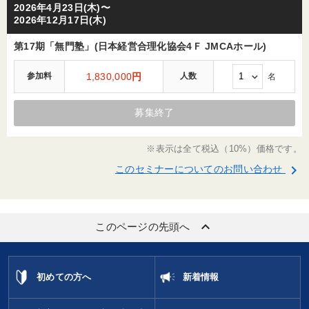
2026年4月23日(木)〜
2026年12月17日(木)
第17期「無門塾」(日本経営合理化協会4Ｆ JMCAホール)
参加料
1,830,000
円
人数
名
募集終了
※表示は全て税込（10%）価格です。
keyboard_arrow_right
このセミナーについてのお問い合わせ
keyboard_arrow_up
このページの先頭へ
初めての方へ
新着情報