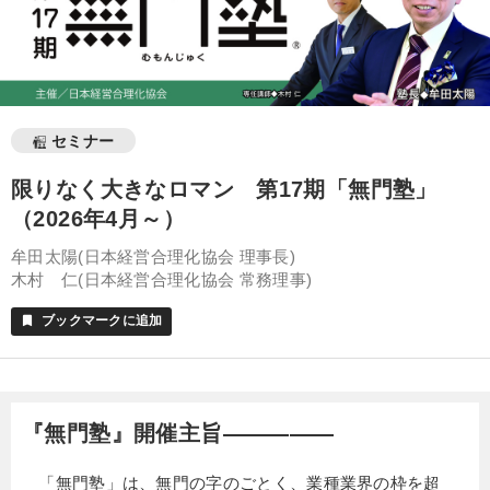
セミナー
限りなく大きなロマン 第17期「無門塾」
（2026年4月～）
牟田太陽(日本経営合理化協会 理事長)
木村 仁(日本経営合理化協会 常務理事)
ブックマークに追加
bookmark
『無門塾』開催主旨―――――
「無門塾」は、無門の字のごとく、業種業界の枠を超