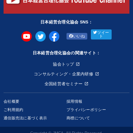
日本経営合理化協会 SNS：
ツイー
いいね
ト
日本経営合理化協会の関連サイト：
協会トップ
コンサルティング・企業内研修
全国経営者セミナー
会社概要
採用情報
ご利用規約
プライバシーポリシー
限りなく大きなロマン 第17期「無門塾」（2026年4月～）
通信販売法に基づく表示
商標について
1,830,000円〜
keyboard_arrow_down
セミナー選択