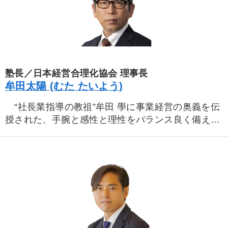
塾長／日本経営合理化協会 理事長
牟田太陽 (むた たいよう)
“社長業指導の教祖”牟田 學に事業経営の奥義を伝
授された、手腕と感性と理性をバランス良く備えた
次代のリーダー。
大学卒業後、日本人が一人もいないアイルランド
の寒村に飛び込み、和食レストランを単独創業。異
郷の厳しい環境の中で、実務を通して牟田社長業を
体得。世界観を広げながら、事業の大成功を収め
る。
帰国後、日本経営合理化協会に入協。経営ノウハ
ウ、思想哲学を伝える社長塾「実学の門」、少人数