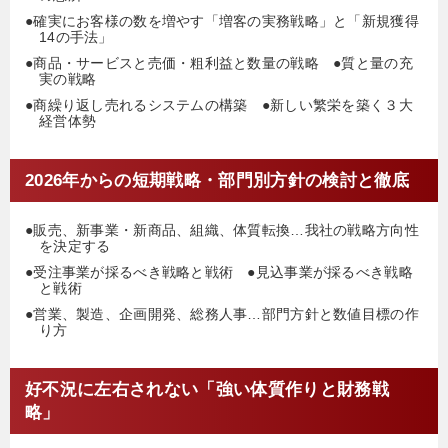
●確実にお客様の数を増やす「増客の実務戦略」と「新規獲得
14の手法」
●商品・サービスと売価・粗利益と数量の戦略 ●質と量の充
実の戦略
●商繰り返し売れるシステムの構築 ●新しい繁栄を築く３大
経営体勢
2026年からの短期戦略・部門別方針の検討と徹底
●販売、新事業・新商品、組織、体質転換…我社の戦略方向性
を決定する
●受注事業が採るべき戦略と戦術 ●見込事業が採るべき戦略
と戦術
●営業、製造、企画開発、総務人事…部門方針と数値目標の作
り方
好不況に左右されない「強い体質作りと財務戦
略」