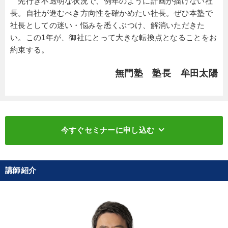
先行き不透明な状況で、例年のように計画が描けない社
長。自社が進むべき方向性を確かめたい社長。ぜひ本塾で
社長としての迷い・悩みを悉くぶつけ、解消いただきた
い。この1年が、御社にとって大きな転換点となることをお
約束する。
無門塾 塾長 牟田太陽
keyboard_arrow_down
今すぐセミナーに申し込む
講師紹介