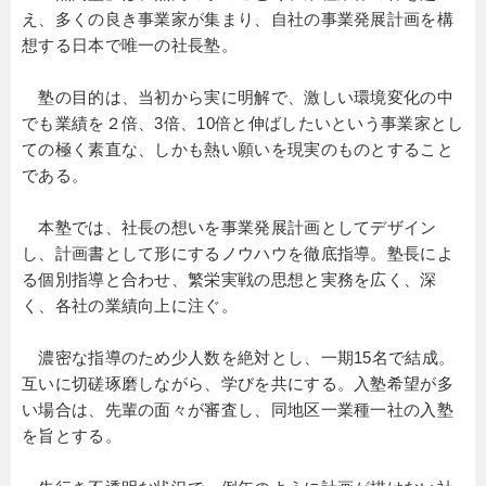
え、多くの良き事業家が集まり、自社の事業発展計画を構
想する日本で唯一の社長塾。
塾の目的は、当初から実に明解で、激しい環境変化の中
でも業績を２倍、3倍、10倍と伸ばしたいという事業家とし
ての極く素直な、しかも熱い願いを現実のものとすること
である。
本塾では、社長の想いを事業発展計画としてデザイン
し、計画書として形にするノウハウを徹底指導。塾長によ
る個別指導と合わせ、繁栄実戦の思想と実務を広く、深
く、各社の業績向上に注ぐ。
濃密な指導のため少人数を絶対とし、一期15名で結成。
互いに切磋琢磨しながら、学びを共にする。入塾希望が多
い場合は、先輩の面々が審査し、同地区一業種一社の入塾
を旨とする。