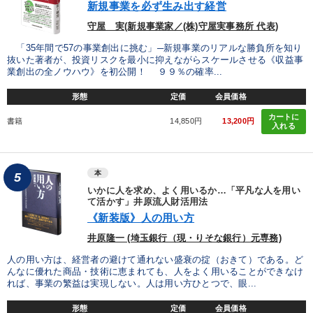
新規事業を必ず生み出す経営
守屋 実(新規事業家／(株)守屋実事務所 代表)
「35年間で57の事業創出に挑む」─新規事業のリアルな勝負所を知り
抜いた著者が、投資リスクを最小に抑えながらスケールさせる《収益事
業創出の全ノウハウ》を初公開！ ９９％の確率...
形態
定価
会員価格
カートに
書籍
14,850円
13,200円
入れる
本
5
いかに人を求め、よく用いるか…「平凡な人を用い
て活かす」井原流人財活用法
《新装版》人の用い方
井原隆一 (埼玉銀行（現・りそな銀行）元専務)
人の用い方は、経営者の避けて通れない盛衰の掟（おきて）である。ど
んなに優れた商品・技術に恵まれても、人をよく用いることができなけ
れば、事業の繁益は実現しない。人は用い方ひとつで、眼...
形態
定価
会員価格