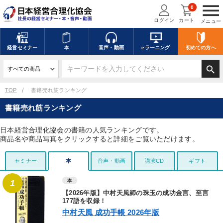
menu
0
ログイン
カート
メニュー
経営
セミナー
本
音声・動画
eラーニング
初めての方
へ
search
TOP
書籍売れ筋ランキング
書籍売れ筋ランキング
日本経営合理化協会の書籍の人気ランキングです。
商品名や商品写真をクリックすると詳細をご覧いただけます。
セミナー
本
音声・動画
講演CD
ギフト
本
1
【2026年版】中村天風師の珠玉の成功金言、至言
177語を収録！
中村天風 成功手帳 2026年版