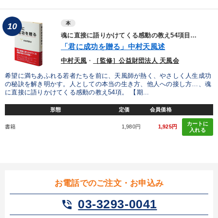
本
10
魂に直接に語りかけてくる感動の教え54項目…
「君に成功を贈る」中村天風述
中村天風
・
［監修］公益財団法人 天風会
希望に満ちあふれる若者たちを前に、天風師が熱く、やさしく人生成功
の秘訣を解き明かす。人としての本当の生き方、他人への接し方…、魂
に直接に語りかけてくる感動の教え54項。 【期...
形態
定価
会員価格
カートに
書籍
1,980円
1,925円
入れる
お電話でのご注文・お申込み
03-3293-0041
phone_in_talk