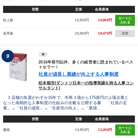
形態
定価
会員価格
カートに
机上版
16,500円
14,850円
入れる
皮革版
20,680円
19,470円
完売
本
9
2016年発刊以外、多くの経営者に読まれているベス
トセラー！
社員が成長し業績が向上する人事制度
松本順市(ダントツ日本一の指導実績を誇る人事コン
サルタント)
３店舗の魚屋がわずか16年で、年商３億から175億円の上場企業と
なった画期的な人事制度の仕組みの全貌を公開する書 「社員の定
着」→「社員の成長」→「生産性の向上」→「業績...
形態
定価
会員価格
カートに
書籍
14,850円
13,200円
入れる