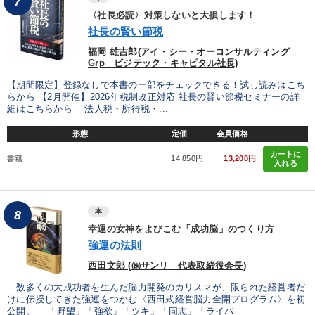
7
〈社長必読〉対策しないと大損します！
社長の賢い節税
福岡 雄吉郎(アイ・シー・オーコンサルティング
Grp ビジテック・キャピタル社長)
【期間限定】登録なしで本書の一部をチェックできる！試し読みはこち
らから 【2月開催】2026年税制改正対応 社長の賢い節税セミナーの詳
細はこちらから 法人税・所得税・...
形態
定価
会員価格
カートに
書籍
14,850円
13,200円
入れる
本
8
幸運の女神をよびこむ「成功脳」のつくり方
強運の法則
西田文郎 (㈱サンリ 代表取締役会長)
数多くの大成功者を生んだ脳力開発のカリスマが、限られた経営者だ
けに伝授してきた強運をつかむ〈西田式経営脳力全開プログラム〉を初
公開。 「野望」「強欲」「ツキ」「同志」「ライバ...