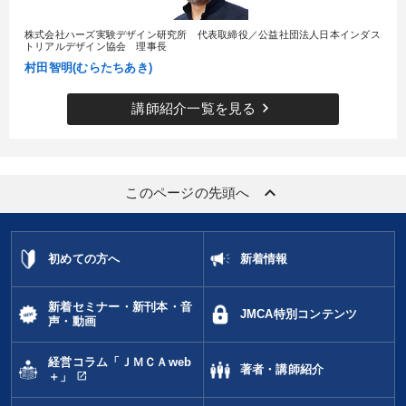
株式会社ハーズ実験デザイン研究所 代表取締役／公益社団法人日本インダス
トリアルデザイン協会 理事長
村田智明(むらたちあき)
keyboard_arrow_right
講師紹介一覧を見る
keyboard_arrow_up
このページの先頭へ
初めての方へ
新着情報
新着セミナー・新刊本・音
JMCA特別コンテンツ
声・動画
経営コラム「ＪＭＣＡweb
著者・講師紹介
open_in_new
＋」