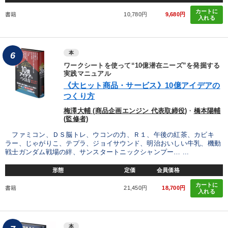
カートに
書籍
10,780円
9,680円
入れる
本
6
ワークシートを使って“10億潜在ニーズ”を発掘する
実践マニュアル
《大ヒット商品・サービス》10億アイデアの
つくり方
梅澤大輔 (商品企画エンジン 代表取締役)
・
橋本陽輔
(監修者)
ファミコン、ＤＳ脳トレ、ウコンの力、Ｒ１、午後の紅茶、カビキ
ラー、じゃがりこ、テプラ、ジョイサウンド、明治おいしい牛乳、機動
戦士ガンダム戦場の絆、サンスタートニックシャンプー… ...
形態
定価
会員価格
カートに
書籍
21,450円
18,700円
入れる
本