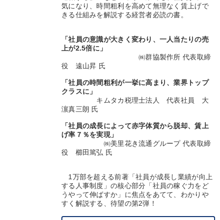
気になり、時間粗利を高めて無理なく賃上げで
きる仕組みを解説する経営者必読の書。
「社員の意識が大きく変わり、一人当たりの売
上が2.5倍に」
㈱群協製作所 代表取締
役 遠山昇 氏
「社員の時間粗利が一挙に高まり、業界トップ
クラスに」
キムタカ税理士法人 代表社員 大
濵真三朗 氏
「社員の成長によって赤字体質から脱却、賃上
げ率７％を実現」
㈱美里花き流通グループ 代表取締
役 櫛田篤弘 氏
1万部を超える前著「社員が成長し業績が向上
する人事制度」の核心部分「社員の稼ぐ力をど
うやって伸ばすか」に焦点をあてて、わかりや
すく解説する、待望の第2弾！