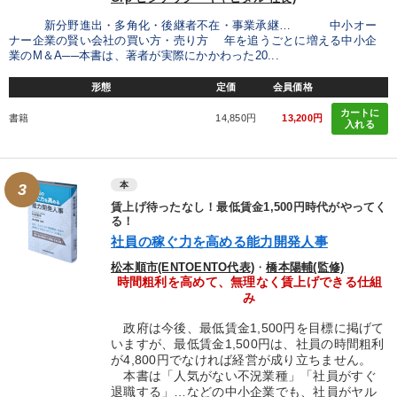
新分野進出・多角化・後継者不在・事業承継… 中小オー
ナー企業の賢い会社の買い方・売り方 年を追うごとに増える中小企
業のM＆A──本書は、著者が実際にかかわった20...
形態
定価
会員価格
カートに
書籍
14,850円
13,200円
入れる
本
3
賃上げ待ったなし！最低賃金1,500円時代がやってく
る！
社員の稼ぐ力を高める能力開発人事
松本順市(ENTOENTO代表)
・
橋本陽輔(監修)
時間粗利を高めて、無理なく賃上げできる仕組
み
政府は今後、最低賃金1,500円を目標に掲げて
いますが、最低賃金1,500円は、社員の時間粗利
が4,800円でなければ経営が成り立ちません。
本書は「人気がない不況業種」「社員がすぐ
退職する」…などの中小企業でも、社員がヤル