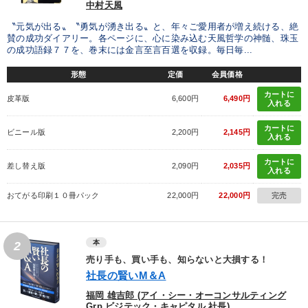
中村天風
〝元気が出る〟〝勇気が湧き出る〟と、年々ご愛用者が増え続ける、絶
賛の成功ダイアリー。各ページに、心に染み込む天風哲学の神髄、珠玉
の成功語録７７を、巻末には金言至言百選を収録。毎日毎...
形態
定価
会員価格
カートに
皮革版
6,600円
6,490円
入れる
カートに
ビニール版
2,200円
2,145円
入れる
カートに
差し替え版
2,090円
2,035円
入れる
おてがる印刷１０冊パック
22,000円
22,000円
完売
本
2
売り手も、買い手も、知らないと大損する！
社長の賢いM＆A
福岡 雄吉郎 (アイ・シー・オーコンサルティング
Grp ビジテック・キャピタル 社長)