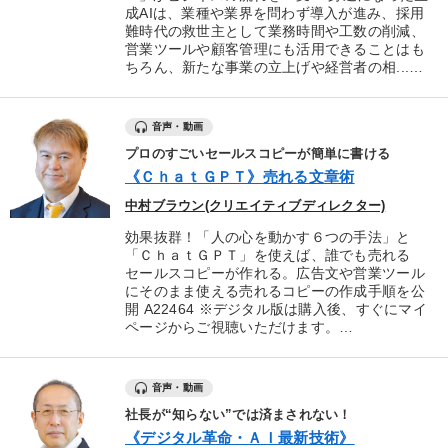
成AIは、業種や業界を問わず導入が進み、採用
難時代の救世主として業務時間や工数の削減、
営業ツールや顧客管理にも活用できることはも
ちろん、新たな事業の立上げや経営者の相...…
音声・動画
プロのすごいセールスコピーが簡単に書ける
《ＣｈａｔＧＰＴ》売れる文章術
中村ブラウン(クリエイティブディレクター)
効果抜群！「人の心を動かす６つの手法」と
「ＣｈａｔＧＰＴ」を使えば、誰でも売れる
セールスコピーが作れる。広告文や営業ツール
にそのまま使える売れるコピーの作成手順を公
開 A22464 ※デジタル版は購入後、すぐにマイ
ページからご視聴いただけます。…
音声・動画
社長が“知らない”では済まされない！
《デジタル革命・ＡＩ最新技術》