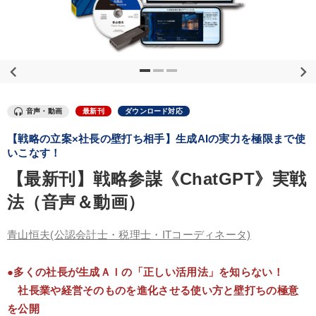
優秀各社の智恵と戦略
事業家のロマンと経営
若手異才経営者の発想
専門家のアドバイス
リーダーの器量を学ぶ
テーマ
音声・動画
最新刊
ダウンロード対応
【戦略の立案×社長の壁打ち相手】生成AIの実力を極限まで使
【2月】音声・映像
経済・景気・相場予測
いこなす！
【最新刊】戦略参謀《ChatGPT》実戦
148回夏季大会
成功哲学・人間学
法（音声＆動画）
最新トレンドと時代の潮流を押さえる
青山恒夫
(公認会計士・税理士・ITコーディネータ)
組織と人を動かすマネジメント力を磨く
●多くの社長が生成ＡＩの「正しい活用法」を知らない！
業種
社長業や経営そのものを進化させる使い方と壁打ちの極意
を公開