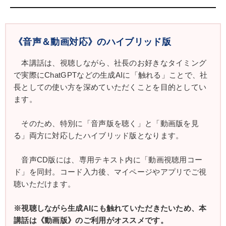
山公認会計士事務所を設立。その後、合同会社経営
基盤づくりサポートを設立。また、管理会計を起点
とする経営支援研究会主宰、会計セミナー講師、会
計監査、税務顧問、株式会社監査役、公益社団法人
《音声＆動画対応》のハイブリッド版
監事など多様の業務を行う。会計業務の一方で
本講話は、視聴しながら、社長のお好きなタイミング
ChatGPT、Notion、Excel分析などITツールに精
で実際にChatGPTなどの生成AIに「触れる」ことで、社
通。
長としての使い方を深めていただくことを目的としてい
ます。
そのため、特別に「音声版を聴く」と「動画版を見
る」両方に対応したハイブリッド版となります。
音声CD版には、専用テキスト内に「動画視聴用コー
ド」を同封。コード入力後、マイページやアプリでご視
聴いただけます。
※視聴しながら生成AIにも触れていただきたいため、本
講話は《動画版》のご利用がオススメです。