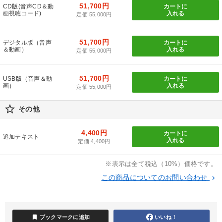
51,700円
CD版(音声CD＆動
カートに
経営体系を学びたい
経営を改善したい
画視聴コード)
入れる
定価 55,000円
社員研修を行いたい
財務・数字力の向上
51,700円
デジタル版（音声
カートに
＆動画）
入れる
定価 55,000円
キーワード
51,700円
USB版（音声＆動
カートに
画）
入れる
スポーツ関係
資産保全
インバウンド
節税
定価 55,000円
star_border
早わかり
経営計画
その他
4,400円
カートに
※「更新」を押すと「カテゴリー」「目的別」「キーワード」を更新いただけます。
追加テキスト
入れる
定価 4,400円
タグから探す
local_offer
refresh
※表示は全て税込（10%）価格です。
更新する
この商品についてのお問い合わせ
keyboard_arrow_right
すべての音声・動画（全2077タイトル）からお探しいただけます
タグ・キーワード
bookmark
ブックマークに追加
いいね！