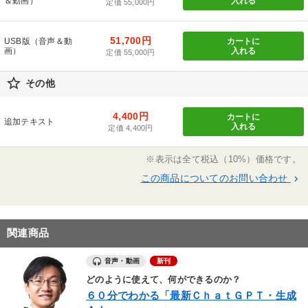
＆動画）
入れる
定価 55,000円
51,700円
USB版（音声＆動
カートに
画）
入れる
定価 55,000円
star_border
その他
4,400円
カートに
追加テキスト
入れる
定価 4,400円
※表示は全て税込（10%）価格です。
この商品についてのお問い合わせ
keyboard_arrow_right
関連商品
音声・動画
新刊
どのように使えて、何ができるのか？
６０分でわかる「最新ＣｈａｔＧＰＴ・生成