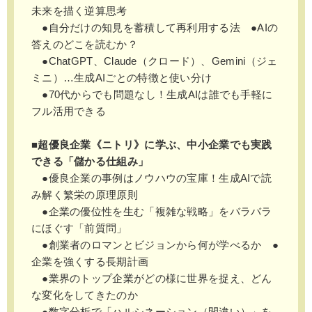
未来を描く逆算思考
●自分だけの知見を蓄積して再利用する法 ●AIの
答えのどこを読むか？
●ChatGPT、Claude（クロード）、Gemini（ジェ
ミニ）…生成AIごとの特徴と使い分け
●70代からでも問題なし！生成AIは誰でも手軽に
フル活用できる
■超優良企業《ニトリ》に学ぶ、中小企業でも実践
できる「儲かる仕組み」
●優良企業の事例はノウハウの宝庫！生成AIで読
み解く繁栄の原理原則
●企業の優位性を生む「複雑な戦略」をバラバラ
にほぐす「前質問」
●創業者のロマンとビジョンから何が学べるか ●
企業を強くする長期計画
●業界のトップ企業がどの様に世界を捉え、どん
な変化をしてきたのか