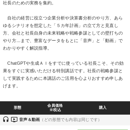
社長のための実務を集約。
仕事のスキルと人間力を高める知恵を身につける
自社の経営に役立つ企業分析や決算書分析のやり方、あら
【2026年7月】音声・映像ご案内商品
【1月】音声・映像
ゆるシナリオを想定した「５カ年計画」の立て方と見直し
方、会社と社長自身の未来戦略や戦略参謀としての壁打ちの
社員が自律的に動き出す組織づくり
【2月】音声・映像
やり方…まで、豊富なデータをもとに「音声」と「動画」で
最新トレンドと時代の潮流を押さえる
後継社長・アトツギ
わかりやすく解説指導。
147回春季大会
最新技術・トレンド
経営戦略・経営実務
ChatGPTや生成ＡＩをすでに使っている社長こそ、その効
果をすぐに実感いただける特別講話です。社長の戦略参謀と
2025年夏季全国経営者セミナー収録講演ＣＤ・講演ＤＶＤ・デジ
タル版（音声／動画ストリーミング・ダウンロード）
して実践するために本講話のご活用を心よりおすすめ申しあ
げます。
【3月】音声・映像
目的別
会員価格
形態
購入
※税込
headset
ondemand_video
音声＆動画
（どの形態でも内容は同じです）
業績を伸ばしたい
社長の姿勢を学びたい