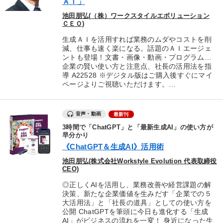
ＡＩ」
池田朋弘(（株）ワークスタイルエボリューション
ＣＥＯ)
生成ＡＩを活用すれば業務のムダやコストを削
減、仕事も速く楽になる。話題のＡＩエージェ
ントも登場！文書・画像・動画・プログラム…
企業の賢い使い方と注意点、社長の活用法を指
導 A22528 ※デジタル版はご購入後すぐにマイ
ページよりご視聴いただけます。…
音声・動画
最新刊
3時間で「ChatGPT」と「最新生成AI」の使い方が
早分かり
《ChatGPT＆生成AI》活用術
池田朋弘(株式会社Workstyle Evolution 代表取締役
CEO)
◎正しくAIを活用し、業務改善や経営課題の解
決策、新たな企業価値を生みだす「企業での５
大活用法」と「社長の道具」としての使い方を
公開 ChatGPTを筆頭に今日も進化する「生成
AI」がビジネスの流れを一変！ 身近になった生