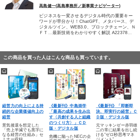
高島健一(高島事務所／新事業ナビゲーター)
ビジネスを一変させるデジタル時代の重要キー
ワードが早分かり！ChatGPT、メタバース、デ
ジタルツイン、WEB3.0、ブロックチェーン、Ｎ
ＦＴ…最新技術をわかりやすく解説 A22378…
この商品を買った人はこんな商品も買っています。
経営力の向上による持
《最新刊》中島崇学
《最新刊》「即断即
続的な企業価値向上の
「最高の成果を生み出
決、即実行の経営」Ｃ
経営
す〈共創する人と組織
Ｄ版・デジタル版
のつくり方〉」ＣＤ
景気後退を想定した
元マッキンゼー赤羽雄
版・デジタル版
「売上半減でも黒字に
二の常に結果を出し続
なる経営の仕組み」セ
ける“ゼロ秒思考マネ
危機に陥ったNECの企
ミナー収録
ジメント”