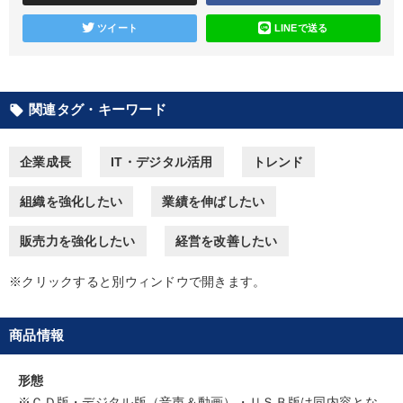
仕事術・ビジネスハック
通信販売
株式投資
ツイート
LINEで送る
モノづくり
ブランディング
採用
伝統・文化
デザイン
不動産
早わかり
リーダーシップ
関連タグ・キーワード
local_offer
ビジネスモデル
地方企業の勝ち方
ドラッカー
通販
企業成長
IT・デジタル活用
トレンド
入門篇
教育
IT・デジタル活用
資産運用
AI
組織を強化したい
業績を伸ばしたい
健康・ウェルビーイング
SDGs
MBA
投資
販売力を強化したい
経営を改善したい
※「更新」を押すと「タグ・キーワード」を更新いただけます。
※クリックすると別ウィンドウで開きます。
商品情報
形態
※ＣＤ版・デジタル版（音声＆動画）・ＵＳＢ版は同内容とな