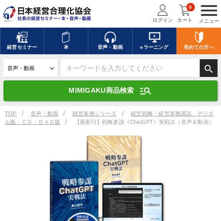
menu
0
ログイン
カート
メニュー
キーワードを入力して探す
edit
経営
セミナー
本
音声・動画
eラーニング
初めての方
へ
search
デジタル版対応のみ検索結果に表示する
manage_search
MIMIGAKU商品検索
search
上記の条件で検索
TOP
音声・動画
経営実務シリーズ
経営戦略・経営実務講話 デジタ
ル版・ＣＤ・ＤＶＤ版
【最新刊】戦略参謀《ChatGPT》実戦法（音声＆動画）
講演収録物を探す
mic
refresh
更新する
全国経営者セミナー講演収録物（全1315タイトル）からお探しいただけ
ます
カテゴリー