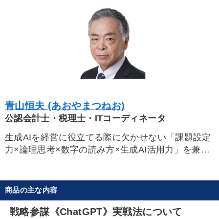
青山恒夫 (あおやまつねお)
公認会計士・税理士・ITコーディネータ
生成AIを経営に役立てる際に欠かせない「課題設定
力×論理思考×数字の読み方×生成AI活用力」を兼ね
備える「企業会計」と「IT」指導のプロ。ChatGPT
公開後、2023年8月から生成AIに関するセミナーも
毎月行い、最新のアップデート情報を常に押さえつ
商品の主な内容
つ実務指導を続けている。東京生まれ。横浜国立大
学経営学部会計学科卒業後、中央監査法人を経て青
戦略参謀《ChatGPT》実戦法について