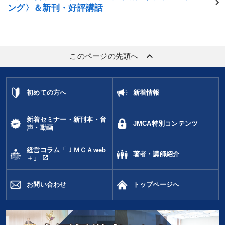
ング〉＆新刊・好評講話
keyboard_arrow_up
このページの先頭へ
初めての方へ
新着情報
新着セミナー・新刊本・音
JMCA特別コンテンツ
声・動画
経営コラム「ＪＭＣＡweb
著者・講師紹介
open_in_new
＋」
お問い合わせ
トップページへ