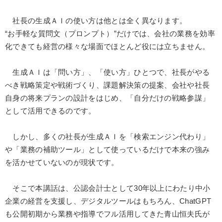
製造業
卸売・小売・飲食業
建設・不動産業
社長の生成ＡＩの使い方は他とは全く異なります。
IT・サービス・金融業
コンサルタント
専門家
“お手軽な質問文（プロンプト）”だけでは、会社の業務を効率
化できても経営の様々な場面でほとんど役には立ちません。
キーワード
生成ＡＩは「問い方」、「使い方」ひとつで、社長がやる
べき戦略策定や戦術づくり、課題解決策の提案、会社や社長
賃金制度
SDGs
イノベーション
スポーツ関連
自身の将来プランの設計をはじめ、「自分だけの戦略参謀」
交渉
大竹愼一
として活用できるのです。
※「更新」を押すと「テーマ」「キーワード」を更新いただけます。
しかし、多くの社長が生成ＡＩを「検索エンジン代わり」
や「業務の補助ツール」として使っているだけで本来の強み
経営音声・動画を探す
ondemand_video
refresh
を活かせていないのが現状です。
更新する
全国経営者セミナー収録物以外の経営教材（全762タイトル）からお探
そこで本講話は、公認会計士として30年以上にわたり中小
しいただけます
企業の経営を支援し、デジタルツールはもちろん、ChatGPT
カテゴリー
も公開初期から業務や指導でフル活用してきた青山恒夫氏が