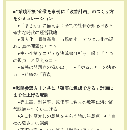
■“業績不振”企業を事例に「改善計画」のつくり方
をシミュレーション
●「まさか」に備えよ！全ての社長が知るべき不
確実な時代の経営戦略
●属人化、原価高騰、市場縮小、デジタル化の遅
れ…真の課題はどこ？
●中小企業がニガテな決算書分析も一瞬！「４つ
の視点」と見えるコト
●業務の問題点の洗い出し ●「やること」の決め
方 ●組織の「盲点」
■戦略参謀ＡＩと共に「確実に達成できる」計画に
まで仕上げる秘訣
●売上高、利益率、原価率…過去の数字に潜む経
営課題をすくい上げる
●AIに忖度無しの意見をもらう時の注意点 ●「自
社の強み」の誤解