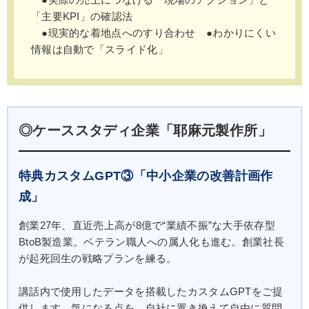
●実際の売上につなげる「現場のアクション」と
「主要KPI」の確認法
●現実的な着地点へのすり合わせ ●わかりにくい
情報は自動で「スライド化」
◎ケーススタディ企業「耶麻元製作所」
特典カスタムGPT③「中小企業の改善計画作
成」
創業27年、直近売上高が8億で“業績不振”な大手依存型
BtoB製造業。ベテラン職人への属人化も進む。創業社長
が起死回生の戦略プランを練る。
講話内で使用したデータを搭載したカスタムGPTをご提
供します。気になる点を、自社に置き換えて自由に質問