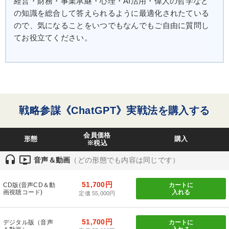
経営・財務・事業承継・心理・AI活用・偉人の哲学など
の知識を総合して答えられるように最適化されたている
ので、気になることをいつでもなんでもご自由に質問し
てお役立てください。
戦略参謀《ChatGPT》実戦法を購入する
会員価格
形態
購入
※税込
headset
ondemand_video
音声＆動画
（どの形態でも内容は同じです）
51,700円
CD版(音声CD＆動
カートに
画視聴コード)
入れる
定価 55,000円
51,700円
デジタル版（音声
カートに