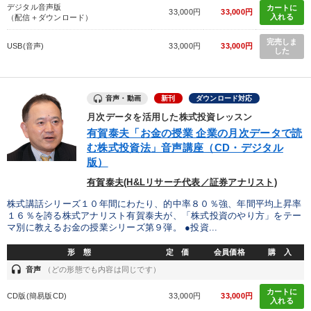
デジタル音声版
カートに
33,000円
33,000円
入れる
（配信＋ダウンロード）
完売しま
USB(音声)
33,000円
33,000円
した
音声・動画
新刊
ダウンロード対応
月次データを活用した株式投資レッスン
有賀泰夫「お金の授業 企業の月次データで読
む株式投資法」音声講座（CD・デジタル
版）
有賀泰夫(H&Lリサーチ代表／証券アナリスト)
株式講話シリーズ１０年間にわたり、的中率８０％強、年間平均上昇率
１６％を誇る株式アナリスト有賀泰夫が、「株式投資のやり方」をテー
マ別に教えるお金の授業シリーズ第９弾。 ●投資...
形 態
定 価
会員価格
購 入
headset
音声
（どの形態でも内容は同じです）
カートに
CD版(簡易版CD)
33,000円
33,000円
入れる