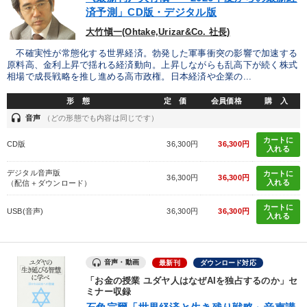
優秀各社の智恵と戦略
事業家のロマンと経営
済予測」CD版・デジタル版
大竹愼一(Ohtake,Urizar&Co. 社長)
若手異才経営者の発想
専門家のアドバイス
不確実性が常態化する世界経済。勃発した軍事衝突の影響で加速する
原料高、金利上昇で揺れる経済動向。上昇しながらも乱高下が続く株式
リーダーの器量を学ぶ
相場で成長戦略を推し進める高市政権。日本経済や企業の...
形 態
定 価
会員価格
購 入
テーマ
headset
音声
（どの形態でも内容は同じです）
カートに
CD版
36,300円
36,300円
オーナー社長の「現場力の経営」＋現場の「儲ける力」をさらに
入れる
高める教材２選
デジタル音声版
カートに
36,300円
36,300円
入れる
（配信＋ダウンロード）
【最新刊】時代を超える経営150の言葉＋社長のスピーチ・話材
集２タイトル
カートに
USB(音声)
36,300円
36,300円
入れる
マーケティング
【5月】音声・映像
【2026年7月】音声・映像ご案内商品
148回夏季大会
音声・動画
最新刊
ダウンロード対応
「お金の授業 ユダヤ人はなぜAIを独占するのか」セ
業種
ミナー収録