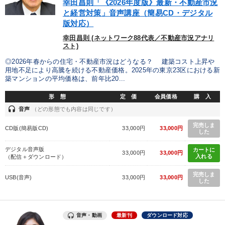
カテゴリー
幸田昌則「《2026年度版》最新・不動産市況
と経営対策」音声講座（簡易CD・デジタル
版対応）
経営リーダーの考え方と戦略を学ぶ
幸田昌則 (ネットワーク88代表／不動産市況アナリ
スト)
組織と人を動かすマネジメント力を磨く
最新技術・トレンド
◎2026年春からの住宅・不動産市況はどうなる？ 建築コスト上昇や
用地不足により高騰を続ける不動産価格。2025年の東京23区における新
大竹愼一書籍
築マンションの平均価格は、前年比20...
全国経営者セミナー収録〈売れ筋・人気〉音声＆動画20選
形 態
定 価
会員価格
購 入
headset
音声
（どの形態でも内容は同じです）
【5月】音声・映像
完売しま
CD版(簡易版CD)
33,000円
33,000円
した
仕事のスキルと人間力を高める知恵を身につける
デジタル音声版
カートに
33,000円
33,000円
入れる
（配信＋ダウンロード）
井上和弘の財務力UP
完売しま
USB(音声)
33,000円
33,000円
【最新刊】時代を超える経営150の言葉＋社長のスピーチ・話材
した
集２タイトル
営業・社員研修
音声・動画
最新刊
ダウンロード対応