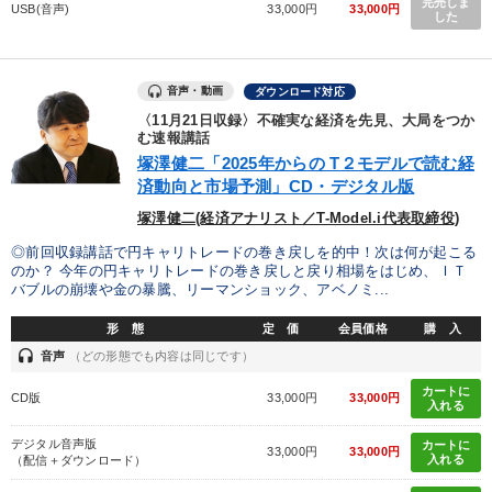
完売しま
USB(音声)
33,000円
33,000円
した
音声・動画
ダウンロード対応
〈11月21日収録〉不確実な経済を先見、大局をつか
む速報講話
塚澤健二「2025年からの T２モデルで読む経
済動向と市場予測」CD・デジタル版
塚澤健二(経済アナリスト／T-Model.i代表取締役)
◎前回収録講話で円キャリトレードの巻き戻しを的中！次は何が起こる
のか？ 今年の円キャリトレードの巻き戻しと戻り相場をはじめ、ＩＴ
バブルの崩壊や金の暴騰、リーマンショック、アベノミ...
形 態
定 価
会員価格
購 入
headset
音声
（どの形態でも内容は同じです）
カートに
CD版
33,000円
33,000円
入れる
デジタル音声版
カートに
33,000円
33,000円
入れる
（配信＋ダウンロード）