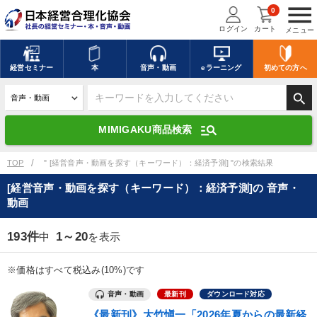
menu
0
ログイン
カート
メニュー
キーワードを入力して探す
edit
経営
セミナー
本
音声・動画
eラーニング
初めての方
へ
search
デジタル版対応のみ検索結果に表示する
manage_search
MIMIGAKU商品検索
search
上記の条件で検索
TOP
" [経営音声・動画を探す（キーワード）：経済予測] "の検索結果
[経営音声・動画を探す（キーワード）：経済予測]の 音声・
動画
講演収録物を探す
mic
refresh
更新する
193件
1～20
中
を表示
全国経営者セミナー講演収録物（全1315タイトル）からお探しいただけ
ます
※価格はすべて税込み(10%)です
カテゴリー
音声・動画
最新刊
ダウンロード対応
《最新刊》大竹愼一「2026年夏からの最新経