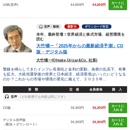
カートに
USB(音声)
44,000円
44,000円
入れる
音声・動画
最新刊
ダウンロード対応
本年、最終登壇！世界経済と株式市場、経営環境を
読む
大竹愼一「2025年からの最新経済予測」CD
版・デジタル版
大竹愼一(Ohtake,Urizar&Co. 社長)
警鐘を鳴らしてきたインフレ長期化と金利の変動、為替の乱高下、有事
も拡大。大統領選挙後の世界と日本経済、経済環境はいったいどうなる
のか？これからの市場や環境の変化に備えて、２０２５年...
形 態
定 価
会員価格
購 入
headset
音声
（どの形態でも内容は同じです）
カートに
CD版
36,300円
36,300円
入れる
デジタル音声版
カートに
36,300円
36,300円
入れる
（配信＋ダウンロード）