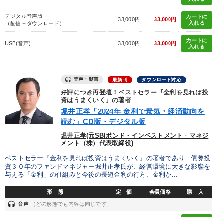
デジタル音声版
カートに
33,000円
33,000円
入れる
（配信＋ダウンロード）
カートに
USB(音声)
33,000円
33,000円
入れる
音声・動画
最新刊
ダウンロード対応
好評につき再登壇！ベストセラー『金利を見れば投
資はうまくいく』の著者
堀井正孝「2024年 金利で景気・経済動向を
読む」CD版・デジタル版
堀井正孝(元SBIボンド・インベストメント・マネジ
メント（株）代表取締役)
ベストセラー『金利を見れば投資はうまくいく』の著者であり、債券投
資３０年のファンドマネジャー堀井正孝氏が、経営環境に大きな影響を
与える「金利」の仕組みと今後の長短金利の行方、金利か...
形 態
定 価
会員価格
購 入
headset
音声
（どの形態でも内容は同じです）