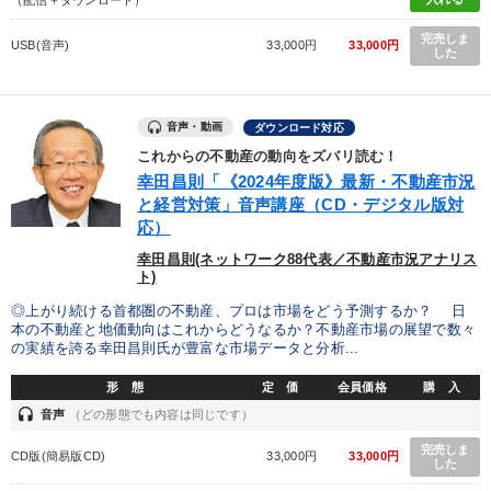
完売しま
USB(音声)
33,000円
33,000円
した
音声・動画
ダウンロード対応
これからの不動産の動向をズバリ読む！
幸田昌則「《2024年度版》最新・不動産市況
と経営対策」音声講座（CD・デジタル版対
応）
幸田昌則(ネットワーク88代表／不動産市況アナリス
ト)
◎上がり続ける首都圏の不動産、プロは市場をどう予測するか？ 日
本の不動産と地価動向はこれからどうなるか？不動産市場の展望で数々
の実績を誇る幸田昌則氏が豊富な市場データと分析...
形 態
定 価
会員価格
購 入
headset
音声
（どの形態でも内容は同じです）
完売しま
CD版(簡易版CD)
33,000円
33,000円
した