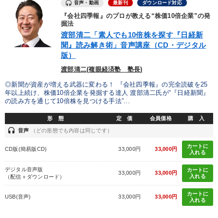
音声・動画
最新刊
ダウンロード対応
『会社四季報』のプロが教える“株価10倍企業”の発
※「更新」を押すと「カテゴリー」「目的別」「キーワード」を更新いただけます。
掘法
渡部清二「素人でも10倍株を探す『日経新
聞』読み解き術」音声講座（CD・デジタル
タグから探す
local_offer
refresh
更新する
版）
すべての音声・動画（全2077タイトル）からお探しいただけます
渡部清二(複眼経済塾 塾長)
◎新聞が資産が増える武器に変わる！ 『会社四季報』の完全読破を25
タグ・キーワード
年以上続け、株価10倍企業を発掘する達人 渡部清二氏が“『日経新聞』
の読み方を通じて10倍株を見つける手法”...
生産性向上
モノづくり
ブランディング
中小企業
形 態
定 価
会員価格
購 入
headset
音声
（どの形態でも内容は同じです）
健康・ウェルビーイング
老舗企業
海外の成功事例
カートに
CD版(簡易版CD)
33,000円
33,000円
入れる
一倉定
採用
労務問題・人事対策
新技術
教育
デジタル音声版
カートに
33,000円
33,000円
入れる
（配信＋ダウンロード）
デジタルマーケティング
資産運用
経済予測
カートに
USB(音声)
33,000円
33,000円
入れる
イノベーション
スポーツ関連
プロ経営者