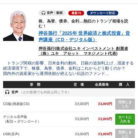
音声・動画
最新刊
ダウンロード対応
株、為替、債券、金利…熱狂のトランプ相場を読
む！
押谷孫行「2025年 世界経済と株式投資」音
声講座（CD・デジタル版）
押谷孫行(株式会社ユキ インベストメント 創業者
（株）ユキ アセット マネジメント代表)
トランプ関税の影響、日米金利の動向、日銀の追加利上げ…混迷する
経済環境下で、株価、為替、債券、金利はこれからどう動くのか？
国内外の資産家から運用依頼が絶えない伝説のファンド...
形 態
定 価
会員価格
購 入
headset
音声
（どの形態でも内容は同じです）
完売しま
CD版(簡易版CD)
33,000円
33,000円
した
デジタル音声版
カートに
33,000円
33,000円
入れる
（配信＋ダウンロード）
完売しま
USB(音声)
33,000円
33,000円
した