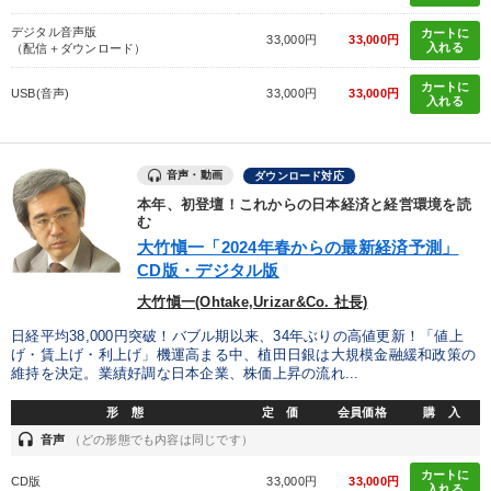
デジタル音声版
カートに
33,000円
33,000円
入れる
（配信＋ダウンロード）
カートに
USB(音声)
33,000円
33,000円
入れる
音声・動画
ダウンロード対応
本年、初登壇！これからの日本経済と経営環境を読
む
大竹愼一「2024年春からの最新経済予測」
CD版・デジタル版
大竹愼一(Ohtake,Urizar&Co. 社長)
日経平均38,000円突破！バブル期以来、34年ぶりの高値更新！「値上
げ・賃上げ・利上げ」機運高まる中、植田日銀は大規模金融緩和政策の
維持を決定。業績好調な日本企業、株価上昇の流れ...
形 態
定 価
会員価格
購 入
headset
音声
（どの形態でも内容は同じです）
カートに
CD版
33,000円
33,000円
入れる