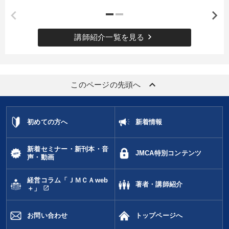
keyboard_arrow_right
講師紹介一覧を見る
keyboard_arrow_up
このページの先頭へ
初めての方へ
新着情報
新着セミナー・新刊本・音
JMCA特別コンテンツ
声・動画
経営コラム「ＪＭＣＡweb
著者・講師紹介
open_in_new
＋」
お問い合わせ
トップページへ