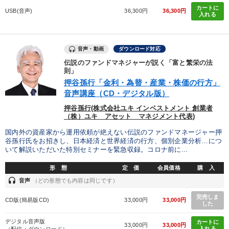
カートに
USB(音声)
36,300円
36,300円
入れる
音声・動画
ダウンロード対応
伝説のファンドマネジャーが説く「富と繁栄の法
則」
押谷孫行「金利・為替・産業・株価の行方」
音声講座（CD・デジタル版）
押谷孫行(株式会社ユキ インベストメント 創業者
（株）ユキ アセット マネジメント代表)
国内外の資産家から運用依頼が絶えない伝説のファンドマネージャー押
谷孫行氏をお招きし、日本経済と世界経済の行方、個別企業分析…につ
いて解説いただいた特別セミナーを緊急収録。コロナ前に...
形 態
定 価
会員価格
購 入
headset
音声
（どの形態でも内容は同じです）
完売しま
CD版(簡易版CD)
33,000円
33,000円
した
デジタル音声版
カートに
33,000円
33,000円
入れる
（配信＋ダウンロード）