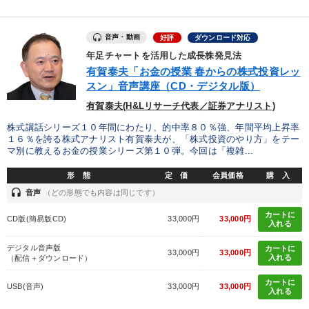
音声・動画
好評
ダウンロード対応
年足チャートを活用した成長株発見法
有賀泰夫「お金の授業 春からの株式投資レッ
スン」音声講座（CD・デジタル版）
有賀泰夫(H&Lリサーチ代表／証券アナリスト)
株式講話シリーズ１０年間にわたり、的中率８０％強、年間平均上昇率
１６％を誇る株式アナリスト有賀泰夫が、「株式投資のやり方」をテー
マ別に教えるお金の授業シリーズ第１０弾。今回は「複雑...
形 態
定 価
会員価格
購 入
headset
音声
（どの形態でも内容は同じです）
カートに
CD版(簡易版CD)
33,000円
33,000円
入れる
デジタル音声版
カートに
33,000円
33,000円
入れる
（配信＋ダウンロード）
カートに
USB(音声)
33,000円
33,000円
入れる