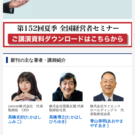
新刊の主な著者・講師紹介
concon株式会社 代表
株式会社雨風太陽 代表
株式会社サイエンス
髙
取締役 CEO
取締役社長
ホールディングス 代
村
表取締役会長
髙橋史好(たかはし
高橋博之(たかはし
し
青山恭明(あおやま
ふみこ)
ひろゆき)
やすあき )