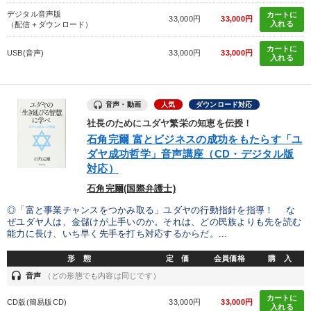
デジタル音声版
カートに
33,000円
33,000円
入れる
（配信＋ダウンロード）
カートに
USB(音声)
33,000円
33,000円
入れる
音声・動画
人気
ダウンロード対応
社長のためにユダヤ繁栄の知恵を伝授！
石角完爾 富とビジネスの成功をもたらす「ユ
ダヤ成功哲学」音声講座（CD・デジタル版
対応）
石角完爾(国際弁護士)
◎「富と事業チャンスをつかみ取る」ユダヤの行動指針を指導！ な
ぜユダヤ人は、金儲けが上手いのか。それは、どの民族よりも先を読む
能力に長け、いち早く先手を打ち対応するからだ。...
形 態
定 価
会員価格
購 入
headset
音声
（どの形態でも内容は同じです）
カートに
CD版(簡易版CD)
33,000円
33,000円
入れる