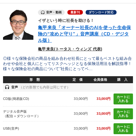
音声・動画
最新刊
ダウンロード対応
イザという時に社長を助ける！
亀甲来良「オーナー社長のAIを使った生命保
険の“攻めと守り”」音声講座（CD・デジタ
ル版）
亀甲来良(トータス・ウィンズ 代表)
◎様々な保険会社の商品を組み合わせ社長にとって最もベストな組み合
わせや会社と個人にとってリスクへッジとなる保険活用法を解説指導！
様々な保険会社の商品について“社長にとってベ...
形 態
定 価
会員価格
購 入
headset
音声
（どの形態でも内容は同じです）
カートに
CD版(簡易版CD)
33,000円
33,000円
入れる
デジタル音声版
カートに
33,000円
33,000円
入れる
（配信＋ダウンロード）
カートに
USB(音声)
33,000円
33,000円
入れる