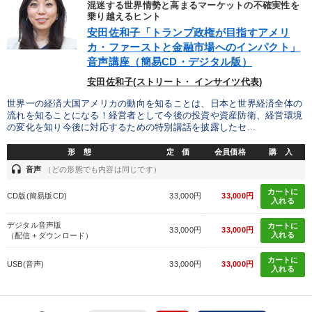
混迷する世界情勢と高まるマーケットの不確実性を
「利上げ時代の最新・銀行対策」＋「不動産市況予測」＋「市場
予測と株式投資」最新刊
乗り越えるヒント
安田佐和子「トランプ政権が目指すアメリ
2025年夏季全国経営者セミナー収録講演ＣＤ・講演ＤＶＤ・デジ
カ・ファーストと金融市場へのインパクト」
タル版（音声／動画ストリーミング・ダウンロード）
音声講座（簡易CD・デジタル版）
安田佐和子(ストリート・ インサイツ代表)
目的別
世界一の経済大国アメリカの動向を知ることは、日本と世界経済全体の
流れを知ることになる！経営者として今後の投資や資産防衛、経営環境
の変化を知り今後に対応するための特別講話を披露したセ...
経営体系を学びたい
社長の姿勢を学びたい
形 態
定 価
会員価格
購 入
財務・数字力の向上
業績を伸ばしたい
headset
音声
（どの形態でも内容は同じです）
カートに
社員研修を行いたい
発想力を磨きたい
CD版(簡易版CD)
33,000円
33,000円
入れる
デジタル音声版
カートに
33,000円
33,000円
入れる
キーワード
（配信＋ダウンロード）
カートに
USB(音声)
33,000円
33,000円
入れる
井上和弘
コロナ禍対策
賃金制度
会社を守る
生産性向上
対談・座談会