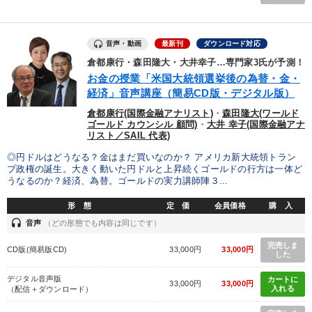
音声・動画
最新刊
ダウンロード対応
倉都康行・森田隆大・大井幸子…専門家3氏が予測！
お金の授業「米国大統領選挙後の為替・金・
経済」音声講座（簡易CD版・デジタル版）
倉都康行(国際金融アナリスト)
・
森田隆大(ワールド
ゴールド カウンシル 顧問)
・
大井 幸子(国際金融アナ
リスト／SAIL 代表)
◎円ドルはどうなる？金はまだ買いなのか？ アメリカ新大統領トラン
プ政権の誕生。大きく動いた円ドルと上昇続くゴールドの行方は一体ど
うなるのか？経済、為替。ゴールドの実力講師陣３...
形 態
定 価
会員価格
購 入
headset
音声
（どの形態でも内容は同じです）
完売しま
CD版(簡易版CD)
33,000円
33,000円
した
デジタル音声版
カートに
33,000円
33,000円
入れる
（配信＋ダウンロード）