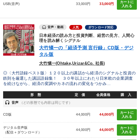
カートに
USB(音声)
33,000円
33,000円
入れる
音声・動画
人気
ダウンロード対応
日本経済の読み方と投資判断、経営の見方、人間心
理を読み解くシグナル
大竹愼一の「経済予測 言行録」CD版・デジ
タル版
大竹愼一(Ohtake,Urizar&Co. 社長)
◎〈大竹語録ベスト版〉１２０以上の講話から経済のシグナルと投資の
鉄則を厳選した講話語録集！ ３０年以上にわたり日米欧の企業調査
を続けながら、経済の変調やカネの流れの変化をつかみ...
形 態
定 価
会員価格
購 入
headset
音声
（どの形態でも内容は同じです）
カートに
CD版
44,000円
44,000円
入れる
デジタル音声版
カートに
44,000円
44,000円
入れる
（配信＋ダウンロード）