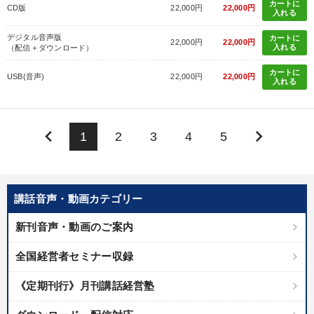
カートに
CD版
22,000円
22,000円
入れる
デジタル音声版
カートに
22,000円
22,000円
入れる
（配信＋ダウンロード）
カートに
USB(音声)
22,000円
22,000円
入れる
keyboard_arrow_left
keyboard_arrow_right
1
2
3
4
5
講話音声・動画カテゴリー
新刊音声・動画のご案内
全国経営者セミナー収録
《定期刊行》月刊講話経営塾