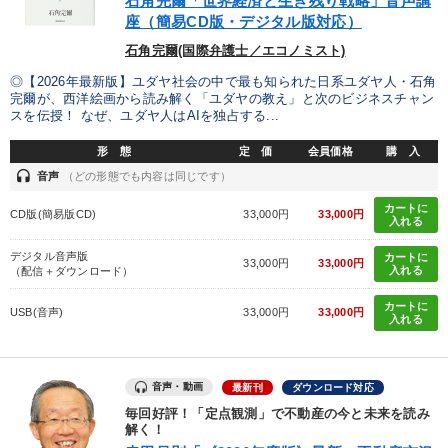
石角完爾「世界経済と生き残り戦略」音声講
座（簡易CD版・デジタル版対応）
製造業
卸売・小売・飲食業
建設・不動産業
石角完爾(国際弁護士／エコノミスト)
IT・サービス・金融業
コンサルタント
専門家
◎【2026年最新版】ユダヤ社会の中で最も知られた日系ユダヤ人・石角
完爾が、西洋絵画から読み解く「ユダヤの教え」と次のビジネスチャン
スを伝授！ なぜ、ユダヤ人はAIを独占する...
キーワード
形 態
定 価
会員価格
購 入
headset
音声
（どの形態でも内容は同じです）
プロ経営者
営業
スポーツ関係
地方企業の勝ち方
カートに
CD版(簡易版CD)
33,000円
33,000円
入れる
ブランディング
生き方の指針
デジタル音声版
カートに
33,000円
33,000円
入れる
（配信＋ダウンロード）
※「更新」を押すと「テーマ」「キーワード」を更新いただけます。
カートに
USB(音声)
33,000円
33,000円
入れる
経営音声・動画を探す
ondemand_video
refresh
更新する
全国経営者セミナー収録物以外の経営教材（全762タイトル）からお探
音声・動画
最新刊
ダウンロード対応
しいただけます
毎回好評！「定点観測」で不動産の今と未来を読み
解く！