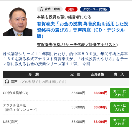
対談・座談会
企業再建
コミュニケーション
音声・動画
好評
ダウンロード対応
コロナ禍対策
会社数字を学ぶ
井上和弘
本業も投資も強い経営者になる
有賀泰夫「お金の授業 為替変動を活用した投
資銘柄の選び方」音声講座（CD・デジタル
※「更新」を押すと「タグ・キーワード」を更新いただけます。
版）
有賀泰夫(H&Lリサーチ代表／証券アナリスト)
株式講話シリーズ１１年間にわたり、的中率８０％強、年間平均上昇率
１６％を誇る株式アナリスト有賀泰夫が、「株式投資のやり方」をテー
マ別に教えるお金の授業シリーズ第１１弾。 今回...
形 態
定 価
会員価格
購 入
headset
音声
（どの形態でも内容は同じです）
カートに
CD版(簡易版CD)
33,000円
33,000円
入れる
デジタル音声版
カートに
33,000円
33,000円
入れる
（配信＋ダウンロード）
カートに
USB(音声)
33,000円
33,000円
入れる