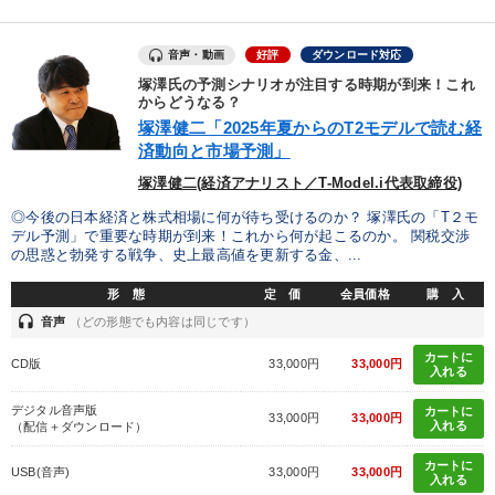
音声・動画
好評
ダウンロード対応
塚澤氏の予測シナリオが注目する時期が到来！これ
からどうなる？
塚澤健二「2025年夏からのT2モデルで読む経
済動向と市場予測」
塚澤健二(経済アナリスト／T-Model.i代表取締役)
◎今後の日本経済と株式相場に何が待ち受けるのか？ 塚澤氏の「T２モ
デル予測」で重要な時期が到来！これから何が起こるのか。 関税交渉
の思惑と勃発する戦争、史上最高値を更新する金、...
形 態
定 価
会員価格
購 入
headset
音声
（どの形態でも内容は同じです）
カートに
CD版
33,000円
33,000円
入れる
デジタル音声版
カートに
33,000円
33,000円
入れる
（配信＋ダウンロード）
カートに
USB(音声)
33,000円
33,000円
入れる