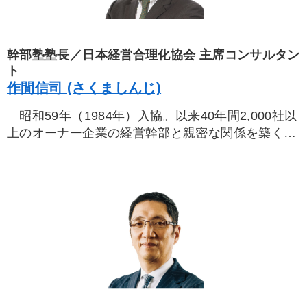
幹部塾塾長／日本経営合理化協会 主席コンサルタン
ト
作間信司 (さくましんじ)
昭和59年（1984年）入協。以来40年間2,000社以
上のオーナー企業の経営幹部と親密な関係を築く。
一倉定先生の経営計画作成合宿を10年担当。佐藤
肇先生の 『長期経営計画』作成合宿の実習指導、弊
会会長・牟田の「花伝の会」「地球の会」など講師
として事業発展計画の作成指導、経営戦略立案の相
談に従事。
社長と幹部の間に入り、双方の相談を受けること
も数多く、社長の悩み幹部の不安に精通するととも
に、経営手腕の養成・未来の戦略策定、会社数字の
コンサルティングで定評。著書「一倉定の社長学」
はamazonランキング１位獲得。