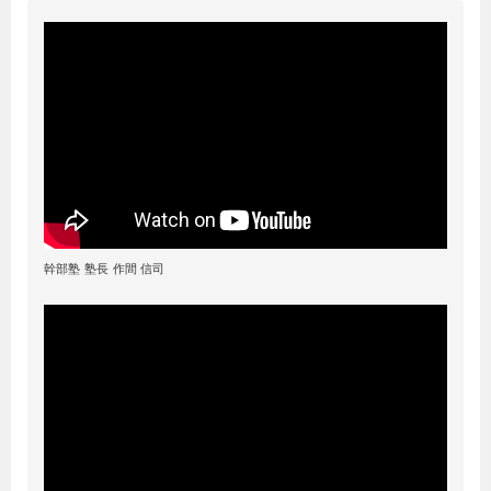
幹部塾 塾長 作間 信司