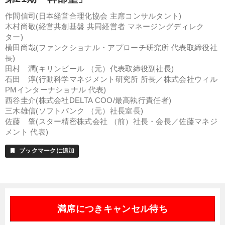
作間信司(日本経営合理化協会 主席コンサルタント)
木村尚敬(経営共創基盤 共同経営者 マネージングディレク
ター)
横田尚哉(ファンクショナル・アプローチ研究所 代表取締役社
長)
田村 潤(キリンビール （元）代表取締役副社長)
石田 淳(行動科学マネジメント研究所 所長／株式会社ウィル
PMインターナショナル 代表)
西谷圭介(株式会社DELTA COO/最高執行責任者)
三木雄信(ソフトバンク （元）社長室長)
佐藤 肇(スター精密株式会社 （前）社長・会長／佐藤マネジ
メント 代表)
ブックマークに追加
bookmark
満席につきキャンセル待ち