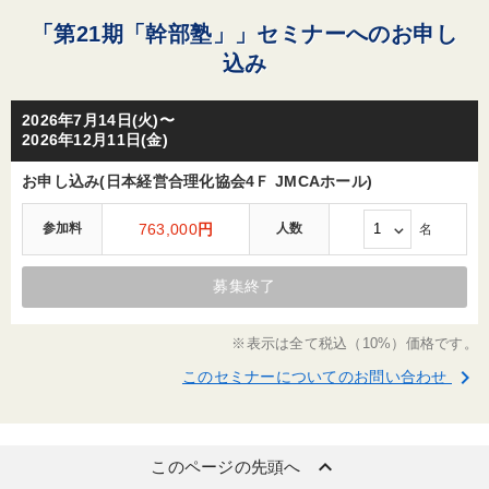
「第21期「幹部塾」」セミナーへのお申し
込み
2026年7月14日(火)〜
2026年12月11日(金)
お申し込み(日本経営合理化協会4Ｆ JMCAホール)
参加料
763,000
円
人数
名
募集終了
※表示は全て税込（10%）価格です。
keyboard_arrow_right
このセミナーについてのお問い合わせ
keyboard_arrow_up
このページの先頭へ