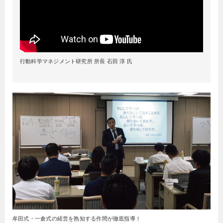
行動科学マネジメント研究所 所長 石田 淳 氏
牟田式・一倉式の経営を熟知する作間が徹底指導！