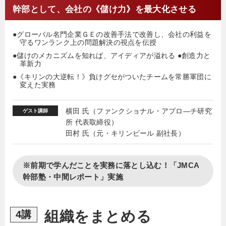
幹部として、会社の《儲け力》を最大化させる
●グローバル名門企業ＧＥの改善手法で改善し、会社の利益を
守るワンランク上の問題解決の視点を伝授
●儲けのメカニズムを知れば、アイディアが溢れる ●創造力と
革新力
●《キリンの大逆転！》負けグセがついたチームを常勝軍団に
変えた実務
横田 氏（ファンクショナル・アプロ―チ研究
ゲスト講師
所 代表取締役）
田村 氏（元・キリンビール 副社長）
※前期で学んだことを実務に落とし込む！「JMCA
幹部塾・中間レポート」実施
組織をまとめる
4講