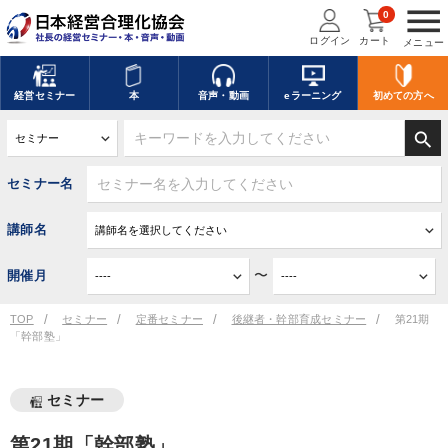
menu
0
ログイン
カート
メニュー
経営
セミナー
本
音声・動画
eラーニング
初めての方
へ
search
セミナー名
講師名
〜
開催月
TOP
セミナー
定番セミナー
後継者・幹部育成セミナー
第21期
「幹部塾」
セミナー
第21期「幹部塾」