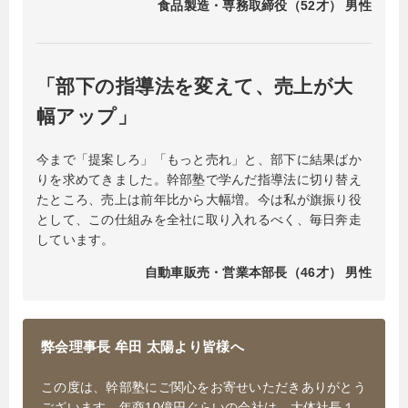
食品製造・専務取締役（52才） 男性
「部下の指導法を変えて、売上が大
幅アップ」
今まで「提案しろ」「もっと売れ」と、部下に結果ばか
りを求めてきました。幹部塾で学んだ指導法に切り替え
たところ、売上は前年比から大幅増。今は私が旗振り役
として、この仕組みを全社に取り入れるべく、毎日奔走
しています。
自動車販売・営業本部長（46才） 男性
弊会理事長 牟田 太陽より皆様へ
この度は、幹部塾にご関心をお寄せいただきありがとう
ございます。年商10億円ぐらいの会社は、大体社長１