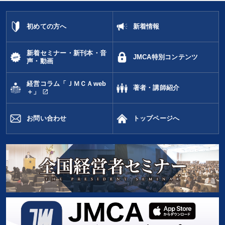
初めての方へ
新着情報
新着セミナー・新刊本・音
JMCA特別コンテンツ
声・動画
経営コラム「ＪＭＣＡweb
著者・講師紹介
open_in_new
＋」
お問い合わせ
トップページへ
第21期「幹部塾」
549,000円〜
keyboard_arrow_down
セミナー選択