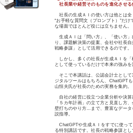
社長業や経営そのものを進化させる
社長の生成ＡＩの使い方は他とは全
“お手軽な質問文（プロンプト）”だ
な場面でほとんど役には立ちません。
生成ＡＩは「問い方」、「使い方」
り、課題解決策の提案、会社や社長自
戦略参謀」として活用できるのです。
しかし、多くの社長が生成ＡＩを「
として使っているだけで本来の強みを
そこで本講話は、公認会計士として3
ジタルツールはもちろん、ChatGP
山恒夫氏が社長のための実務を集約。
自社の経営に役立つ企業分析や決算
「５カ年計画」の立て方と見直し方、
壁打ちのやり方…まで、豊富なデータ
説指導。
ChatGPTや生成ＡＩをすでに使っ
る特別講話です。社長の戦略参謀とし