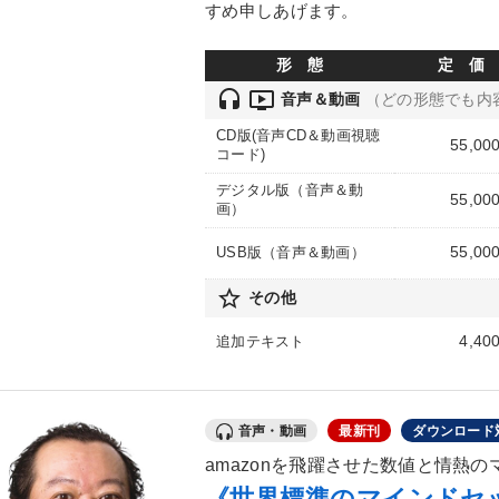
すめ申しあげます。
形 態
定 価
headset
ondemand_video
音声＆動画
（どの形態でも内
CD版(音声CD＆動画視聴
55,00
コード)
デジタル版（音声＆動
55,00
画）
55,00
USB版（音声＆動画）
star_border
その他
4,40
追加テキスト
音声・動画
最新刊
ダウンロード
amazonを飛躍させた数値と情熱
《世界標準のマインドセ