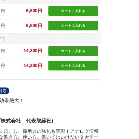
0円
6,600円
カートに
入れる
0円
6,600円
カートに
入れる
す）
0円
14,300円
カートに
入れる
0円
14,300円
カートに
入れる
対応
効果絶大！
プ株式会社 代表取締役)
り起こし、採用力の強化も実現！アナログ情報
な書き方、使い方。書いてはいけない９大テー