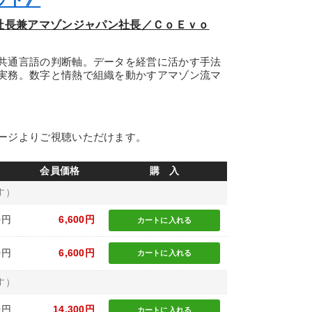
副社長兼アマゾンジャパン社長／ＣｏＥｖｏ
共通言語の判断軸。データを経営に活かす手法
実務。数字と情熱で組織を動かすアマゾン流マ
ージよりご視聴いただけます。
会員価格
購 入
す）
0円
6,600円
カートに
入れる
0円
6,600円
カートに
入れる
す）
0円
14,300円
カートに
入れる