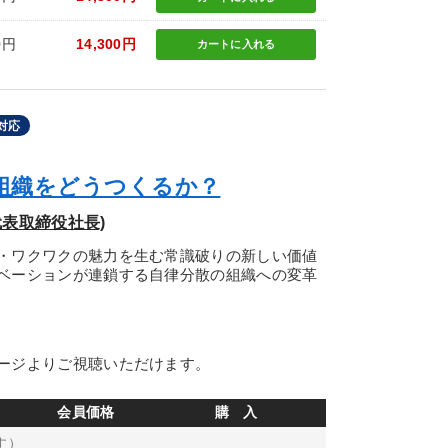
0円
14,300円
カートに
入れる
対応
組織をどうつくるか？
表取締役社長)
・ワクワクの魅力を生む常識破りの新しい価値
ベーションが連鎖する自律分散の組織への変革
ージよりご視聴いただけます。
会員価格
購 入
す）