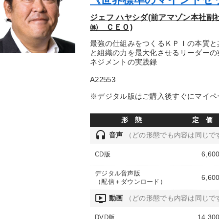
ジェフ ハヤシダ(前アマゾン本社
㈱ ＣＥＯ)
最強の仕組みをつくるＫＰＩの本質と
と組織の力を最大化させるリーダーの
ネジメントの実践録
A22553
※デジタル版はご購入後すぐにマイペ
形 態
定 価
headset
音声
（どの形態でも内容は同じで
6,60
CD版
デジタル音声版
6,60
（配信＋ダウンロード）
ondemand_video
動画
（どの形態でも内容は同じで
14,30
DVD版