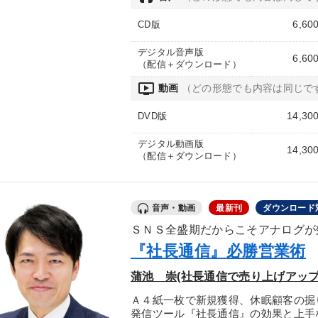
6,60
CD版
デジタル音声版
6,60
（配信＋ダウンロード）
ondemand_video
動画
（どの形態でも内容は同じで
14,30
DVD版
デジタル動画版
14,30
（配信＋ダウンロード）
音声・動画
最新刊
ダウンロード
ＳＮＳ全盛期だからこそアナログが
『社長通信』必勝営業術
蒲池 崇(社長通信で売り上げアッ
Ａ４紙一枚で新規獲得、休眠顧客の掘
発信ツール『社長通信』の効果と上手