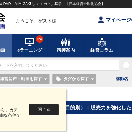
DVD「MIMIGAKU／ミミガク／耳学」【日本経営合理化協会】
マイページ
ようこそ、
ゲスト
様
NEW
動画
eラーニング
講師案内
経営コラム
local_offer
経営音声・動画を探す
タグから探す
講師名
売力を強化したい] "の検索結果
[タグ・キーワードから探す（目的別）：販売力を強化したい
閉じる
から、カテ
由な条件で
02件
1～20
中
を表示