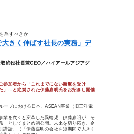
を為すべきか
で大きく伸ばす社長の実務」デ
表取締役社長兼CEO／ハイアールアジアグ
ご参加者から「これまでにない衝撃を受け
た」…と絶賛された伊藤嘉明氏をお招きし開催
ループにおける日本、ASEAN事業（旧三洋電
事業を次々と変革した異端児 伊藤嘉明が、そ
務」としてまとめ初公開。未来を切り拓き、企
別講話。（「伊藤嘉明の会社を短期間で大きく