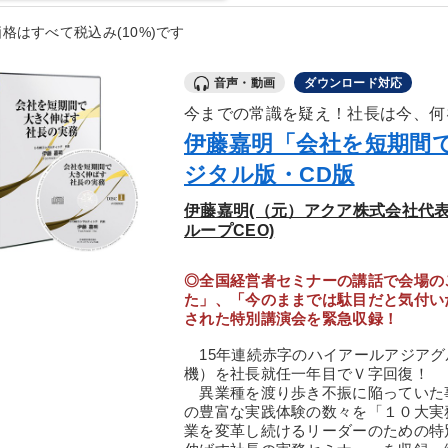
格はすべて税込み(10%)です
音声・動画
ダウンロード対応
今までの常識を疑え！社長は今、何
伊藤嘉明「会社を短期間
ジタル版・CD版
伊藤嘉明(（元）アクア株式会社代
ループCEO)
◎全国経営者セミナーの講話で会場の
た」、「今のままでは駄目だと気付い
された特別講演会を緊急収録！
15年連続赤字のハイアールアジアグ
機）を社長就任一年目でＶ字回復！
異業種を渡り歩き不振に陥っていた
の豊富な実践体験の数々を「１０大実
業を変革し続けるリーダーのための特