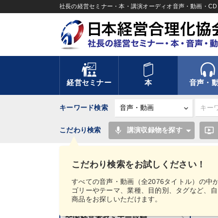
社長の経営セミナー・本・講演オーディオ音声・動画・CD＆
経営セミナー
本
音声・
キーワード検索
mic
ondemand_video
こだわり検索
講演収録物を探す
TOP
" [タグ・キーワードから探す（目的別）：販
こだわり検索をお試しください！
講話音声・動画カテゴリー
すべての音声・動画（全2076タイトル）の中
ゴリーやテーマ、業種、目的別、タグなど、自
新刊音声・動画のご案内
商品をお探しいただけます。
1
全国経営者セミナー収録