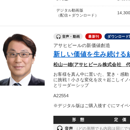
デジタル動画版
14,30
（配信＋ダウンロード）
音声・動画
最新刊
ダウンロード
アサヒビールの新価値創造
新しい価値を生み続ける
松山一雄(アサヒビール株式会社 代
お客様を真ん中に置いた、驚き・感動
に挑戦！小さな変化を次々起こしイノ
とリーダーシップ
A22554
※デジタル版はご購入後すぐにマイペ
形 態
定 価
headset
音声
（どの形態でも内容は同じで