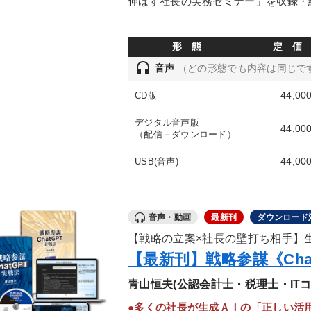
伸ばす社長の実務セミナー」を収録・
形 態
定 価
headset
音声
（どの形態でも内容は同じで
44,00
CD版
デジタル音声版
44,00
（配信＋ダウンロード）
44,00
USB(音声)
音声・動画
最新刊
ダウンロード
【戦略の立案×社長の壁打ち相手】
【最新刊】戦略参謀《Cha
青山恒夫(公認会計士・税理士・IT
●多くの社長が生成ＡＩの「正しい活