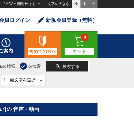
JMCAの関連サイト
文字の大きさ
小
中
大
会員ログイン
新規会員登録（無料）
0
ご案内
初めての方へ
カート
search
and検索
or検索
検索する
]の 音声・動画