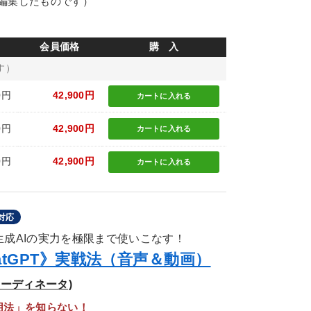
編集したものです）
会員価格
購 入
す）
0円
42,900円
カートに
入れる
0円
42,900円
カートに
入れる
0円
42,900円
カートに
入れる
対応
生成AIの実力を極限まで使いこなす！
tGPT》実戦法（音声＆動画）
コーディネータ)
用法」を知らない！