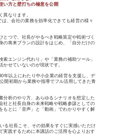
使い方と壁打ちの極意を公開
く異なります。
けでは、会社の業務を効率化できても経営の様々
ひとつで、社長がやるべき戦略策定や戦術づく
身の将来プランの設計をはじめ、「自分だけの
検索エンジン代わり」や「業務の補助ツール」
活かせていないのが現状です。
0年以上にわたり中小企業の経営を支援し、デ
Tも公開初期から業務や指導でフル活用してきた青
書分析のやり方、あらゆるシナリオを想定した
会社と社長自身の未来戦略や戦略参謀としての
をもとに「音声」と「動画」でわかりやすく解
ている社長こそ、その効果をすぐに実感いただけ
て実践するために本講話のご活用を心よりおす