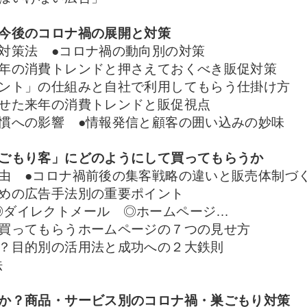
！今後のコロナ禍の展開と対策
対策法 ●コロナ禍の動向別の対策
今年の消費トレンドと押さえておくべき販促対策
イント」の仕組みと自社で利用してもらう仕掛け方
わせた来年の消費トレンドと販促視点
慣への影響 ●情報発信と顧客の囲い込みの妙味
巣ごもり客」にどのようにして買ってもらうか
由 ●コロナ禍前後の集客戦略の違いと販売体制づ
ための広告手法別の重要ポイント
ダイレクトメール ◎ホームページ…
に買ってもらうホームページの７つの見せ方
る？目的別の活用法と成功への２大鉄則
法
きか？商品・サービス別のコロナ禍・巣ごもり対策