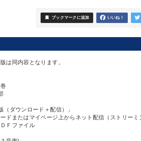
bookmark
ブックマークに追加
いいね！
Ｂ版は同内容となります。
４巻
部
版（ダウンロード＋配信）」
ロードまたはマイページ上からネット配信（ストリーミ
ＰＤＦファイル