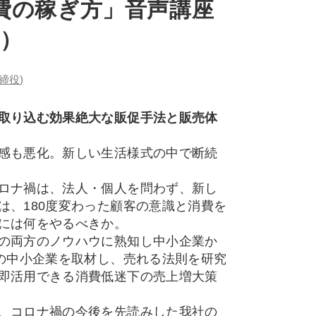
費の稼ぎ方」音声講座
応）
締役)
取り込む効果絶大な販促手法と販売体
感も悪化。新しい生活様式の中で断続
ロナ禍は、法人・個人を問わず、新し
は、180度変わった顧客の意識と消費を
には何をやるべきか。
の両方のノウハウに熟知し中小企業か
上の中小企業を取材し、売れる法則を研究
即活用できる消費低迷下の売上増大策
、コロナ禍の今後を先読みした我社の