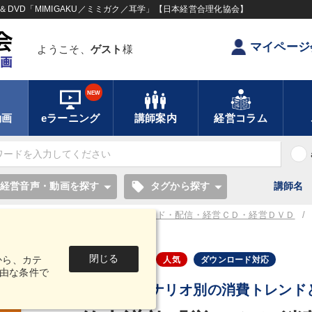
DVD「MIMIGAKU／ミミガク／耳学」【日本経営合理化協会】
マイページ
ようこそ、
ゲスト
様
NEW
動画
eラーニング
講師案内
経営コラム
local_offer
経営音声・動画を探す
タグから探す
講師名
ティング 講演音声・動画ダウンロード・配信・経営ＣＤ・経営ＤＶＤ
閉じる
から、カテ
音声・動画
人気
ダウンロード対応
由な条件で
コロナ禍シナリオ別の消費トレンド