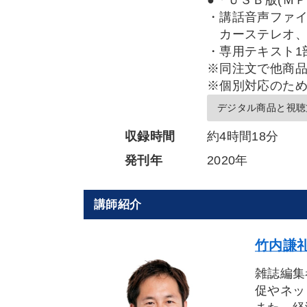
●「ＵＳＢ版(ＭＰ
・講話音声ファ
カーステレオ、
・専用テキスト1
※同注文で他商
※個別対応のた
デジタル商品と視聴
収録時間
約4時間18分
発刊年
2020年
講師紹介
竹内謙礼
雑誌編集
促やネッ