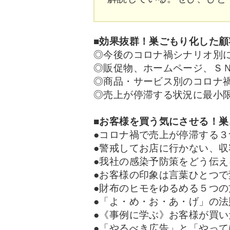
■効果抜群！巣ごもり化した顧
◎今後のコロナ禍シナリオ別
◎販促物、ホームページ、Ｓ
◎商品・サービス別のコロナ
◎売上が停滞する状況に最小
■お客様を買う気にさせる！
●コロナ禍で売上が停滞する
●警戒してお店に行かない、
●我社の感染予防策をどう伝え
●お客様の印象は言葉ひとつ
●財布のヒモをゆるめる５つの
●「よ・め・お・あ・げ」の法
●《事例に学ぶ》お客様が買い
●「やるべき広告」と「やっ