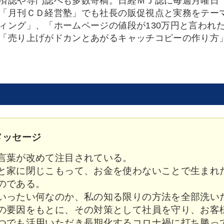
済誌や専門誌へも多数寄稿。日経ＭＪ誌に毎週月曜日
「月刊ＣＤ経営塾」でも社長の販促視点と実務をテー
ィング」、「ホームページの値段が130万円と言われ
「売り上げがドカンとあがるキャッチコピーの作り方
メッセージ
言葉が改めて注目されている。
家に閉じこもって、お金を使わないことで生まれ
のである。
ったい何なのか、私の知る限りの方法を全部洗い
の要因をもとに、その対策として社員を守り、お客
つでも活用いただき長期化するコロナ禍に打ち勝っ