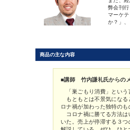
また、経
弊会刊行
マーケテ
か？」、
商品の主な内容
■講師 竹内謙礼氏からの
「巣ごもり消費」という
もともとは不景気になると
ロナ禍が加わった独特のも
コロナ禍に勝てる方法はい
いた。売上が停滞する３つ
解説している。ぜひ、ひと