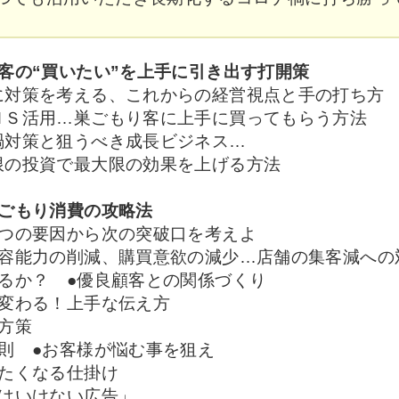
客の“買いたい”を上手に引き出す打開策
に対策を考える、これからの経営視点と手の打ち方
ＮＳ活用…巣ごもり客に上手に買ってもらう方法
禍対策と狙うべき成長ビジネス…
限の投資で最大限の効果を上げる方法
巣ごもり消費の攻略法
３つの要因から次の突破口を考えよ
収容能力の削減、購買意欲の減少…店舗の集客減への
るか？ ●優良顧客との関係づくり
で変わる！上手な伝え方
方策
則 ●お客様が悩む事を狙え
たくなる仕掛け
てはいけない広告」