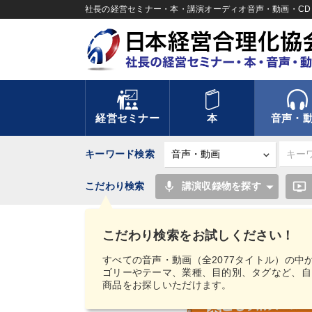
社長の経営セミナー・本・講演オーディオ音声・動画・CD＆
経営セミナー
本
音声・
キーワード検索
mic
ondemand_video
こだわり検索
講演収録物を探す
TOP
音声・動画
経営実務シリーズ
マーケ
デジタル版対応）
こだわり検索をお試しください！
すべての音声・動画（全2077タイトル）の中
ゴリーやテーマ、業種、目的別、タグなど、自
商品をお探しいただけます。