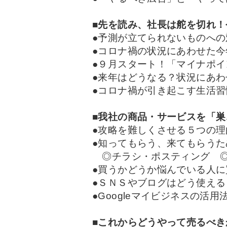
■先を読み、社長は舵を切れ
●予測が立てられないものへの
●コロナ禍の状況にあわせた
●９月スタート！「マイナポ
●来年はどうなる？状況にあ
●コロナ禍が引き起こす生活習
■我社の商品・サービスを「
●攻略を難しくさせる５つの理
●知ってもらう、来てもらう
◎チラシ・ポスティング ◎
●買うかどうか悩んでいる人
●ＳＮＳやブログはどう使え
●Googleマイビジネスの活用
■これからどうやって売るべ