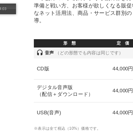
準備と戦い方、お客様が欲しくなる販促
4:03
なネット活用法、商品・サービス群別の
導。
形 態
定 価
headset
音声
（どの形態でも内容は同じです）
CD版
44,000
デジタル音声版
44,000
（配信＋ダウンロード）
USB(音声)
44,000
※表示は全て税込（10%）価格です。