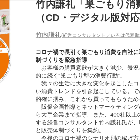
竹内謙礼「巣ごもり消
（CD・デジタル版対
竹内謙礼
(経営コンサルタント／いろは代表取
コロナ禍で長引く巣ごもり消費を自社に
制づくりを緊急指導
お客様の購買意欲が大きく減少、景況
的に続く“巣ごもり型の消費行動”。
我々の生活に大きな変化を起こしたコ
い消費トレンドを引き起こしている。で
的確に掴み、これから買ってもらうため
販促企画指導とネットマーケティング
ら大手企業まで指導。また、400社以
する経営コンサルタント竹内謙礼氏が、
と販売体制づくりを集約。
今後のコロナ禍のシナリオ別の稼ぎ方