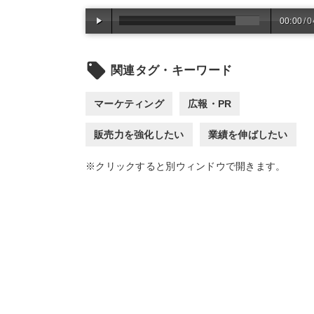
00:00
/
0
local_offer
関連タグ・キーワード
マーケティング
広報・PR
販売力を強化したい
業績を伸ばしたい
※クリックすると別ウィンドウで開きます。