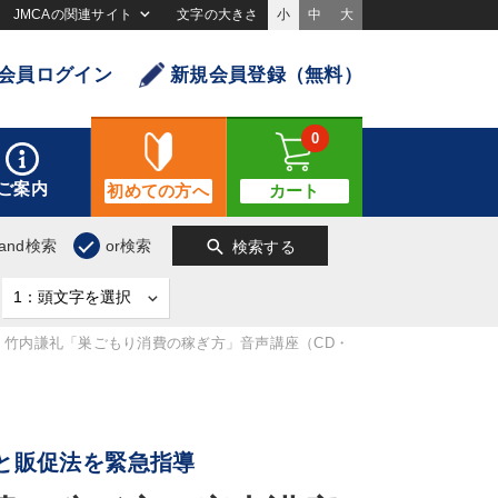
JMCAの関連サイト
文字の大きさ
小
中
大
会員ログイン
新規会員登録（無料）
0
ご案内
初めての方へ
カート
search
and検索
or検索
検索する
竹内謙礼「巣ごもり消費の稼ぎ方」音声講座（CD・
と販促法を緊急指導