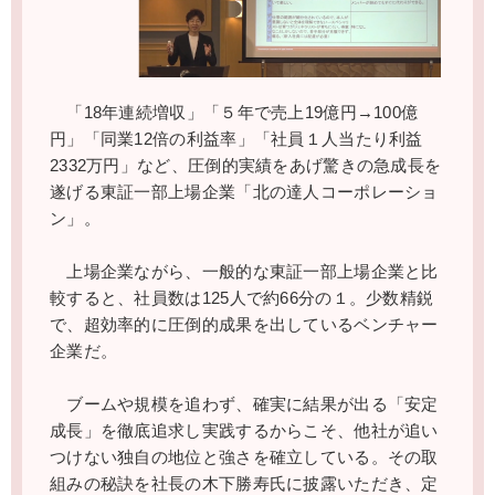
「18年連続増収」「５年で売上19億円→100億
円」「同業12倍の利益率」「社員１人当たり利益
2332万円」など、圧倒的実績をあげ驚きの急成長を
遂げる東証一部上場企業「北の達人コーポレーショ
ン」。
上場企業ながら、一般的な東証一部上場企業と比
較すると、社員数は125人で約66分の１。少数精鋭
で、超効率的に圧倒的成果を出しているベンチャー
企業だ。
ブームや規模を追わず、確実に結果が出る「安定
成長」を徹底追求し実践するからこそ、他社が追い
つけない独自の地位と強さを確立している。その取
組みの秘訣を社長の木下勝寿氏に披露いただき、定