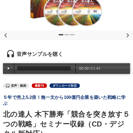
優秀各社の智恵と戦略
事業家のロマンと経営
若手異才経営者の発想
専門家のアドバイス
リーダーの器量を学ぶ
テーマ
headset
音声サンプルを聴く
組織と人を動かすマネジメント力を磨く
音声と動画で学ぶ
00:00
/
01:44
【3月】音声・映像
音声・動画
最新刊
ダウンロード対応
【最新刊】精神科医・和田秀樹の「老いない力」＋健康な社長と
会社をつくる厳選講話
５年で売上5.2倍！無一文から100億円企業を築いた戦略に学
ぶ
【4月】音声・映像
大竹愼一書籍
北の達人 木下勝寿「競合を突き放す５
つの戦略」セミナー収録（CD・デジ
業種