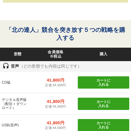
「北の達人」競合を突き放す５つの戦略を購
入する
会員価格
形態
購入
※税込
headset
音声
（どの形態でも内容は同じです）
41,800円
カートに
CD版
入れる
定価 44,000円
デジタル音声版
41,800円
カートに
（配信＋ダウン
入れる
定価 44,000円
ロード）
41,800円
カートに
USB(音声)
入れる
定価 44,000円