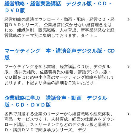
経営戦略・経営実務講話 デジタル版・ＣＤ・
ＤＶＤ版
経営戦略の講演ダウンロード・動画・配信・経営ＣＤ・経
営ＤＶＤシリーズ。 企業経営に欠かせない経営理念をは
じめ、組織体制、販売戦略、人材育成、新事業開発など経
営戦略のテーマ別に集約しております。タイト...
マーケティング 本・講演音声デジタル版・CD
版
マーケティングを学ぶ書籍、経営講話ＣＤ版、デジタル
版。 酒井光雄氏、佐藤義典氏の書籍、講話デジタル版・
ＣＤ版をはじめ中小企業のマーケティング戦略を解説して
おります。下記より商品の詳細をご覧いただけ...
企業戦略に学ぶ 講話音声・動画 デジタル
版・ＣＤ・ＤＶＤ版
各界で飛躍する企業のリーダーから経営戦略や組織体制、
商品・サービスづくり、人材育成、経営の仕組みをダウン
ロード講話、ストリーミングなどのデジタル版と講演Ｃ
Ｄ・講演ＤＶＤで聞き学ぶシリーズ。 デジ...