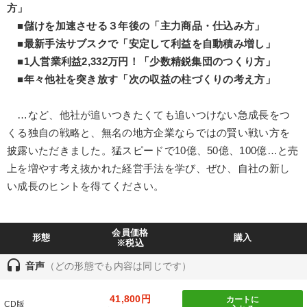
方」
■儲けを加速させる３年後の「主力商品・仕込み方」
仕事のスキルと人間力を高める知恵を身につける
■最新手法サブスクで「安定して利益を自動積み増し」
■1人営業利益2,332万円！「少数精鋭集団のつくり方」
【4月】音声・映像
■年々他社を突き放す「次の収益の柱づくりの考え方」
2026年夏季全国経営者セミナー収録講演ＣＤ・講演ＤＶＤ・デジ
タル版（音声／動画ストリーミング・ダウンロード）
…など、他社が追いつきたくても追いつけない急成長をつ
経営リーダーの考え方と戦略を学ぶ
くる独自の戦略と、無名の地方企業ならではの賢い戦い方を
披露いただきました。猛スピードで10億、50億、100億…と売
《強い財務を実践する経営者》講話４選
上を増やす考え抜かれた経営手法を学び、ぜひ、自社の新し
い成長のヒントを得てください。
全国経営者セミナー収録〈売れ筋・人気〉音声＆動画20選
【最新刊】時代を超える経営150の言葉＋社長のスピーチ・話材
集２タイトル
会員価格
形態
購入
※税込
【最新刊】精神科医・和田秀樹の「老いない力」＋健康な社長と
会社をつくる厳選講話
headset
音声
（どの形態でも内容は同じです）
井上和弘の財務力UP
【12月】音声・映像
41,800円
カートに
CD版