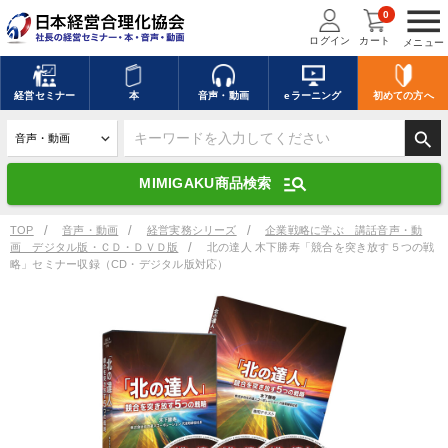
menu
0
ログイン
カート
メニュー
キーワードを入力して探す
edit
経営
セミナー
本
音声・動画
eラーニング
初めての方
へ
search
デジタル版対応のみ検索結果に表示する
manage_search
MIMIGAKU商品検索
search
上記の条件で検索
TOP
音声・動画
経営実務シリーズ
企業戦略に学ぶ 講話音声・動
画 デジタル版・ＣＤ・ＤＶＤ版
北の達人 木下勝寿「競合を突き放す５つの戦
略」セミナー収録（CD・デジタル版対応）
講演収録物を探す
mic
refresh
更新する
全国経営者セミナー講演収録物（全1315タイトル）からお探しいただけ
ます
カテゴリー