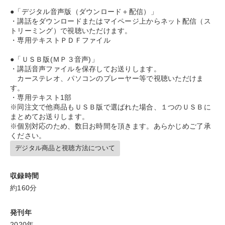
会長
モチベーション
イノベーション
交渉
●「デジタル音声版（ダウンロード＋配信）」
・講話をダウンロードまたはマイページ上からネット配信（ス
早分かり
トリーミング）で視聴いただけます。
・専用テキストＰＤＦファイル
※「更新」を押すと「タグ・キーワード」を更新いただけます。
●「ＵＳＢ版(ＭＰ３音声)」
・講話音声ファイルを保存してお送りします。
カーステレオ、パソコンのプレーヤー等で視聴いただけま
す。
・専用テキスト1部
※同注文で他商品もＵＳＢ版で選ばれた場合、１つのＵＳＢに
まとめてお送りします。
※個別対応のため、数日お時間を頂きます。あらかじめご了承
ください。
デジタル商品と視聴方法について
収録時間
約160分
発刊年
2020年