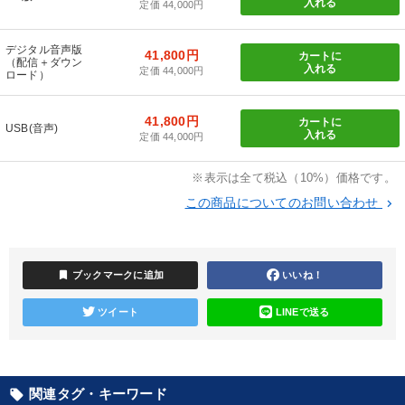
入れる
定価 44,000円
2025年夏季全国経営者セミナー収録講演ＣＤ・講演ＤＶＤ・デジ
タル版（音声／動画ストリーミング・ダウンロード）
デジタル音声版
41,800円
カートに
（配信＋ダウン
音声と動画で学ぶ
入れる
定価 44,000円
ロード）
41,800円
カートに
目的別
USB(音声)
入れる
定価 44,000円
財務・数字力の向上
後継者に聞かせたい
※表示は全て税込（10%）価格です。
この商品についてのお問い合わせ
keyboard_arrow_right
社員研修を行いたい
社長の姿勢を学びたい
パフォーマンス向上
新事業・新商品づくり
bookmark
ブックマークに追加
いいね！
キーワード
ツイート
LINEで送る
井上和弘
資産運用
SNS活用
早分かり
広報・PR
関連タグ・キーワード
local_offer
FCビジネス