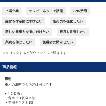
上場企業
テレビ・ネットで話題
SNS活用
※「更新」を押すと「カテゴリー」「目的別」「キーワード」を更新いただけます。
経営を体系的に学びたい
販売力を強化したい
タグから探す
local_offer
refresh
更新する
新しい発想力を身に付けたい
経営を改善したい
すべての音声・動画（全2077タイトル）からお探しいただけます
業績を伸ばしたい
後継者に聞かせたい
タグ・キーワード
※クリックすると別ウィンドウで開きます。
生き方の指針
教育
IT・デジタル活用
後継者
商品情報
労務問題・リスク対策
広報・PR
スポーツ関係
入門篇
老舗企業
プレゼン
MBA
不動産
形態
※どの形態でも内容は同じです
健康・ウェルビーイング
節税
テレビ・ネットで話題
●「ＣＤ版」
推薦
歴史に学ぶ
理念・パーパス
リベラルアーツ
・音声ＣＤ版全３巻
・専用テキスト1部