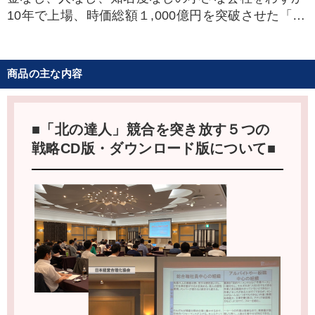
10年で上場、時価総額１,000億円を突破させた「経
営の達人」木下勝寿社長。
大阪からパソコン２台で北海道に移住し、特産品
商品の主な内容
の通販を展開。しかし、後発企業の続出で熾烈な価
格競争へ。売上が落ち込み、事業はあえなく失敗。
■「北の達人」競合を突き放す５つの
心機一転、ゼロから試行錯誤の末、健康食品・化
戦略CD版・ダウンロード版について■
粧品の絶対に利益が出る通販モデルを確立。「カイ
テキオリゴ」をはじめ、大ヒットを量産。企業知名
度は低いものの、新商品が出る度に、ネットで話題
沸騰。４万人の予約待ち商品が出るほどの熱狂を生
み出す注目企業。