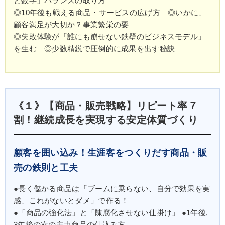
と数字」バランスの取り方
◎10年後も戦える商品・サービスの広げ方 ◎いかに、
顧客満足が大切か？事業繁栄の要
◎失敗体験が「誰にも崩せない鉄壁のビジネスモデル」
を生む ◎少数精鋭で圧倒的に成果を出す秘訣
《１》【商品・販売戦略】リピート率７
割！継続成長を実現する安定体質づくり
顧客を囲い込み！生涯客をつくりだす商品・販
売の鉄則と工夫
●長く儲かる商品は「ブームに乗らない、自分で効果を実
感、これがないとダメ」で作る！
●「商品の強化法」と「陳腐化させない仕掛け」 ●1年後,
3年後の次の主力商品の仕込み方