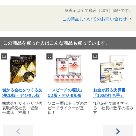
※表示は全て税込（10%）価格です。
この商品についてのお問い合わせ
keyboard_arrow_right
この商品を買った人はこんな商品も買っています。
儲かる会社をつくる技
「スピーチの秘訣」
お金が残る決算書
法CD版・デジタル版
CD版・デジタル版
「100の打ち手」
株式会社サイゼリヤ代
ソニー歴代トップのス
“1話5分”で聴き学べ
表取締役社長 堀埜
ピーチライターが直
る、社長の数字の掴み
一成氏 推薦！
伝！
方