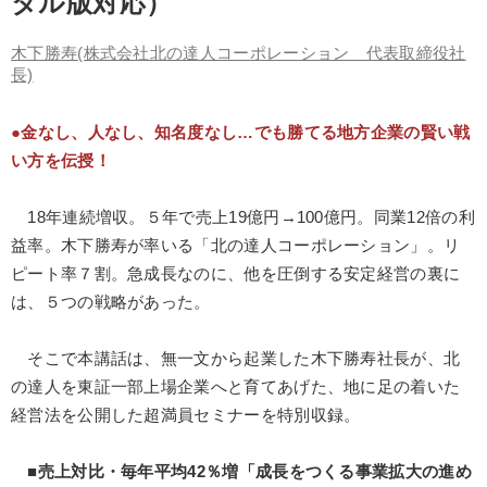
タル版対応）
製造業
卸売・小売・飲食業
建設・不動産業
木下勝寿
(株式会社北の達人コーポレーション 代表取締役社
IT・サービス・金融業
コンサルタント
専門家
長)
●金なし、人なし、知名度なし…でも勝てる地方企業の賢い戦
キーワード
い方を伝授！
ビジネスモデル
聞き手・作間信司
デザイン
18年連続増収。５年で売上19億円→100億円。同業12倍の利
益率。木下勝寿が率いる「北の達人コーポレーション」。リ
老舗企業
異発想
経済予測
ピート率７割。急成長なのに、他を圧倒する安定経営の裏に
は、５つの戦略があった。
※「更新」を押すと「テーマ」「キーワード」を更新いただけます。
そこで本講話は、無一文から起業した木下勝寿社長が、北
経営音声・動画を探す
ondemand_video
refresh
更新する
の達人を東証一部上場企業へと育てあげた、地に足の着いた
全国経営者セミナー収録物以外の経営教材（全762タイトル）からお探
経営法を公開した超満員セミナーを特別収録。
しいただけます
■売上対比・毎年平均42％増「成長をつくる事業拡大の進め
カテゴリー