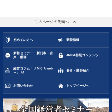
keyboard_arrow_up
このページの先頭へ
初めての方へ
新着情報
新着セミナー・新刊本・音
JMCA特別コンテンツ
声・動画
経営コラム「ＪＭＣＡweb
著者・講師紹介
open_in_new
＋」
お問い合わせ
トップページへ