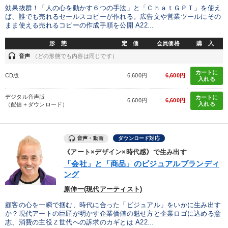
効果抜群！「人の心を動かす６つの手法」と「ＣｈａｔＧＰＴ」を使え
ば、誰でも売れるセールスコピーが作れる。広告文や営業ツールにその
まま使える売れるコピーの作成手順を公開 A22...
形 態
定 価
会員価格
購 入
headset
音声
（どの形態でも内容は同じです）
カートに
CD版
6,600円
6,600円
入れる
デジタル音声版
カートに
6,600円
6,600円
入れる
（配信＋ダウンロード）
音声・動画
ダウンロード対応
《アート×デザイン×時代感》で生み出す
「会社」と「商品」のビジュアルブランディ
ング
原伸一(現代アーティスト)
顧客の心を一瞬で掴む、時代に合った「ビジュアル」をいかに生み出す
か？現代アートの巨匠が明かす企業価値の魅せ方と企業ロゴに込める意
志、消費の主役Ｚ世代への訴求のカギとは A22...