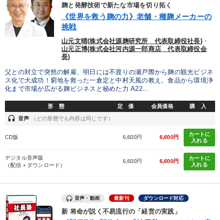
カテゴリー
麹と発酵技術で新たな市場を切り拓く
《世界を救う麹の力》老舗・種麹メーカーの
挑戦
成功哲学・人間学
山元文晴(株式会社源麹研究所 代表取締役社長)
・
仕事のスキルと人間力を高める知恵を身につける
山元正博(株式会社河内源一郎商店 代表取締役会
長)
【最新刊】精神科医・和田秀樹の「老いない力」＋健康な社長と
父との対立で突然の解雇、明日には不渡りの瀬戸際から麹の観光ビジネ
会社をつくる厳選講話
ス化で大成功！窮地を救った一倉定と中村天風の教え。食品から環境浄
化まで市場が広がる麹ビジネスと秘めた力 A22...
後継社長・アトツギ
【12月】音声・映像
営業・社員研修
形 態
定 価
会員価格
購 入
headset
【5月】音声・映像
【2026年7月】音声・映像ご案内商品
音声
（どの形態でも内容は同じです）
カートに
CD版
6,600円
6,600円
【4月】音声・映像
【2月】音声・映像
入れる
デジタル音声版
カートに
組織・採用・スキル
社員が自律的に動き出す組織づくり
6,600円
6,600円
入れる
（配信＋ダウンロード）
目的別
音声・動画
最新刊
ダウンロード対応
新 将命が説く不易流行の「経営の実践」
新事業・新商品づくり
経営を改善したい