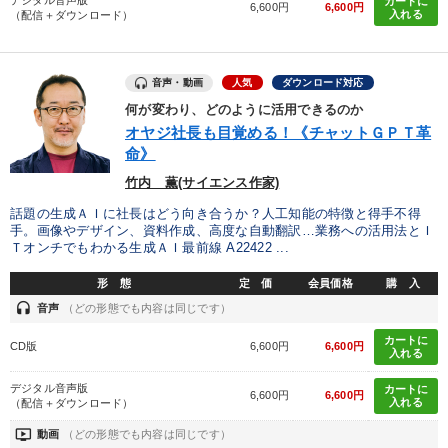
デジタル音声版
カートに
6,600円
6,600円
入れる
（配信＋ダウンロード）
音声・動画
人気
ダウンロード対応
何が変わり、どのように活用できるのか
オヤジ社長も目覚める！《チャットＧＰＴ革
命》
竹内 薫(サイエンス作家)
話題の生成ＡＩに社長はどう向き合うか？人工知能の特徴と得手不得
手。画像やデザイン、資料作成、高度な自動翻訳…業務への活用法とＩ
Ｔオンチでもわかる生成ＡＩ最前線 A22422 ...
形 態
定 価
会員価格
購 入
headset
音声
（どの形態でも内容は同じです）
カートに
CD版
6,600円
6,600円
入れる
デジタル音声版
カートに
6,600円
6,600円
入れる
（配信＋ダウンロード）
ondemand_video
動画
（どの形態でも内容は同じです）