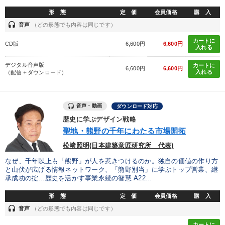
形 態
定 価
会員価格
購 入
headset
音声
（どの形態でも内容は同じです）
カートに
CD版
6,600円
6,600円
入れる
デジタル音声版
カートに
6,600円
6,600円
入れる
（配信＋ダウンロード）
音声・動画
ダウンロード対応
歴史に学ぶデザイン戦略
聖地・熊野の千年にわたる市場開拓
松﨑照明(日本建築意匠研究所 代表)
なぜ、千年以上も「熊野」が人を惹きつけるのか。独自の価値の作り方
と山伏が広げる情報ネットワーク、「熊野別当」に学ぶトップ営業、継
承成功の掟…歴史を活かす事業永続の智慧 A22...
形 態
定 価
会員価格
購 入
headset
音声
（どの形態でも内容は同じです）
カートに