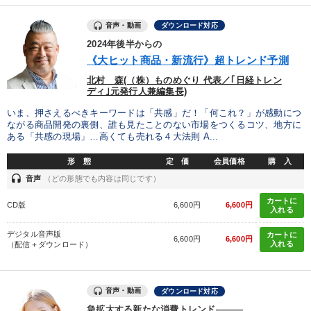
音声・動画
ダウンロード対応
リピート
仕事術・ビジネスハック
女性経営者
2024年後半からの
《大ヒット商品・新流行》超トレンド予測
広報・PR
後継者
経済予測
話し方
MBA
北村 森(（株）ものめぐり 代表／｢日経トレン
株式市場
プレゼン
繁盛
政治家
経営計画
ディ｣元発行人兼編集長)
いま、押さえるべきキーワードは「共感」だ！「何これ？」が感動につ
テレビ・ネットで話題
創業者
会社を守る
早分かり
ながる商品開発の裏側、誰も見たことのない市場をつくるコツ、地方に
ある「共感の現場」…高くても売れる４大法則 A...
一倉定
インフレ対策・値上げ
心を磨く
形 態
定 価
会員価格
購 入
headset
音声
（どの形態でも内容は同じです）
相続・事業承継
営業力強化
リベラルアーツ
カートに
CD版
6,600円
6,600円
いい会社
入れる
デジタル音声版
カートに
6,600円
6,600円
入れる
（配信＋ダウンロード）
※「更新」を押すと「タグ・キーワード」を更新いただけます。
音声・動画
ダウンロード対応
急拡大する新たな消費トレンド―――