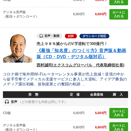
入れる
デジタル音声版
カートに
6,600円
6,600円
入れる
（配信＋ダウンロード）
音声・動画
好評
ダウンロード対応
売上９８％減からのV字逆転で300億円！
《最強「知名度」のつくり方》音声版＆動画
版（CD・DVD・デジタル版対応）
西村誠司(エクスコムグローバル 代表取締役社長)
コロナ禍で海外用Wi-Fiルーターレンタル事業が売上急減！逆境の中か
ら徒手空拳でメディカル支援サービスに参入し大逆転。アイデア勝負の
メディア露出戦略、規制産業との奮闘の軌跡 ...
形 態
定 価
会員価格
購 入
headset
音声
（どの形態でも内容は同じです）
カートに
CD版
6,600円
6,600円
入れる
デジタル音声版
カートに
6,600円
6,600円
入れる
（配信＋ダウンロード）