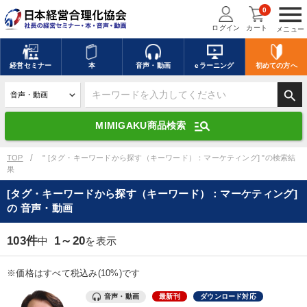
menu
0
ログイン
カート
メニュー
キーワードを入力して探す
edit
経営
セミナー
本
音声・動画
eラーニング
初めての方
へ
search
デジタル版対応のみ検索結果に表示する
manage_search
MIMIGAKU商品検索
search
上記の条件で検索
TOP
" [タグ・キーワードから探す（キーワード）：マーケティング] "の検索結
果
[タグ・キーワードから探す（キーワード）：マーケティング]
講演収録物を探す
mic
refresh
の 音声・動画
更新する
全国経営者セミナー講演収録物（全1315タイトル）からお探しいただけ
103件
1～20
中
を表示
ます
※価格はすべて税込み(10%)です
カテゴリー
音声・動画
最新刊
ダウンロード対応