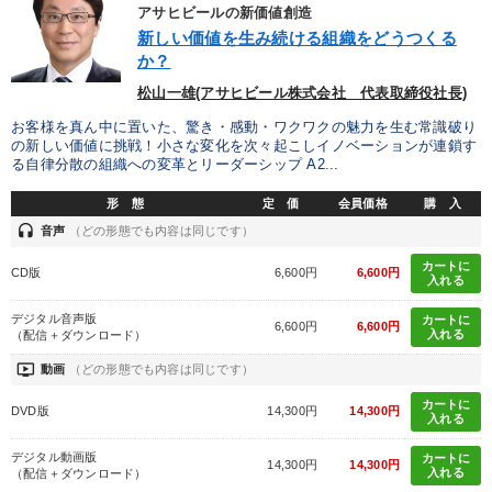
優秀各社の智恵と戦略
事業家のロマンと経営
アサヒビールの新価値創造
新しい価値を生み続ける組織をどうつくる
若手異才経営者の発想
専門家のアドバイス
か？
松山一雄(アサヒビール株式会社 代表取締役社長)
リーダーの器量を学ぶ
お客様を真ん中に置いた、驚き・感動・ワクワクの魅力を生む常識破り
の新しい価値に挑戦！小さな変化を次々起こしイノベーションが連鎖す
る自律分散の組織への変革とリーダーシップ A2...
テーマ
形 態
定 価
会員価格
購 入
headset
音声
（どの形態でも内容は同じです）
資産戦略
仕事のスキルと人間力を高める知恵を身につける
カートに
CD版
6,600円
6,600円
入れる
2025年夏季全国経営者セミナー収録講演ＣＤ・講演ＤＶＤ・デジ
タル版（音声／動画ストリーミング・ダウンロード）
デジタル音声版
カートに
6,600円
6,600円
入れる
（配信＋ダウンロード）
「利上げ時代の最新・銀行対策」＋「不動産市況予測」＋「市場
予測と株式投資」最新刊
ondemand_video
動画
（どの形態でも内容は同じです）
【3月】音声・映像
経営リーダーの考え方と戦略を学ぶ
カートに
DVD版
14,300円
14,300円
入れる
デジタル動画版
カートに
14,300円
14,300円
業種
入れる
（配信＋ダウンロード）