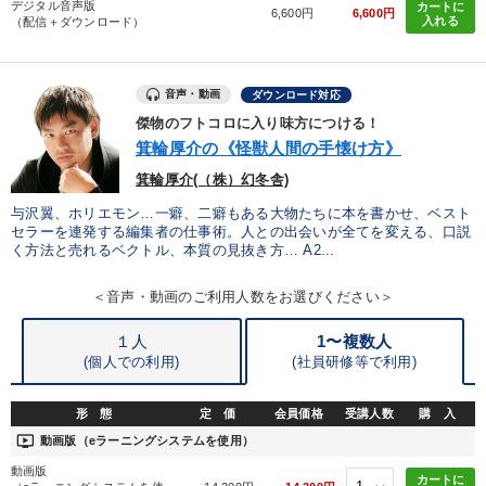
デジタル音声版
カートに
6,600円
6,600円
入れる
（配信＋ダウンロード）
音声・動画
ダウンロード対応
傑物のフトコロに入り味方につける！
箕輪厚介の《怪獣人間の手懐け方》
箕輪厚介(（株）幻冬舎)
与沢翼、ホリエモン…一癖、二癖もある大物たちに本を書かせ、ベスト
セラーを連発する編集者の仕事術。人との出会いが全てを変える、口説
く方法と売れるベクトル、本質の見抜き方… A2...
＜音声・動画のご利用人数をお選びください＞
１人
1〜複数人
(個人での利用)
(
社員研修等で利用)
形 態
定 価
会員価格
受講人数
購 入
ondemand_video
動画版（eラーニングシステムを使用）
動画版
カートに