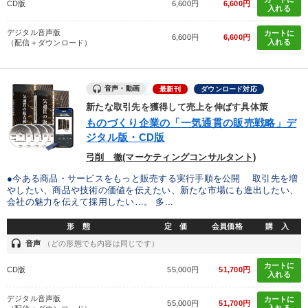
CD版
6,600円
6,600円
入れる
デジタル音声版
カートに
6,600円
6,600円
入れる
（配信＋ダウンロード）
音声・動画
最新刊
ダウンロード対応
新たな取引先を獲得して売上を伸ばす具体策
ものづくり企業の「一気通貫の販売戦略」デ
ジタル版・CD版
弓削 徹(マーケティングコンサルタント)
●今ある商品・サービスをもっと販売する実行手順を公開 取引先を増
やしたい、商品や技術の価値を伝えたい、新たな市場にも進出したい、
会社の魅力を伝えて採用したい…。 多...
形 態
定 価
会員価格
購 入
headset
音声
（どの形態でも内容は同じです）
カートに
CD版
55,000円
51,700円
入れる
デジタル音声版
カートに
55,000円
51,700円