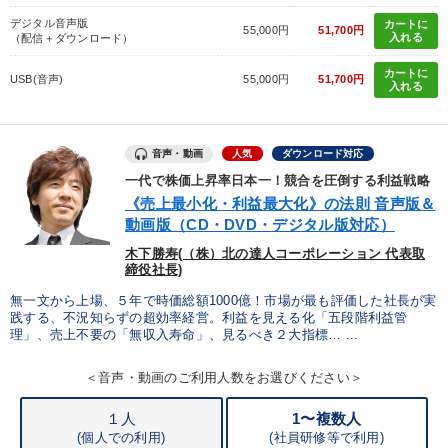
デジタル音声版
カートに
55,000円
51,700円
入れる
（配信＋ダウンロード）
カートに
USB(音声)
55,000円
51,700円
入れる
音声・動画
人気
ダウンロード対応
一代で株価上昇率日本一！競合を圧倒する利益戦略
《売上最小化・利益最大化》の法則 音声版＆
動画版（CD・DVD・デジタル版対応）
木下勝寿(（株）北の達人コーポレーション 代表取
締役社長)
無一文から上場、５年で時価総額1000億！市場が最も評価した社長が実
践する、不況知らずの超効率経営。利益を見える化「五段階利益管
理」、売上不要の「無収入寿命」、見るべき２大指標… ...
＜音声・動画のご利用人数をお選びください＞
１人
1〜複数人
(個人での利用)
(
社員研修等で利用)