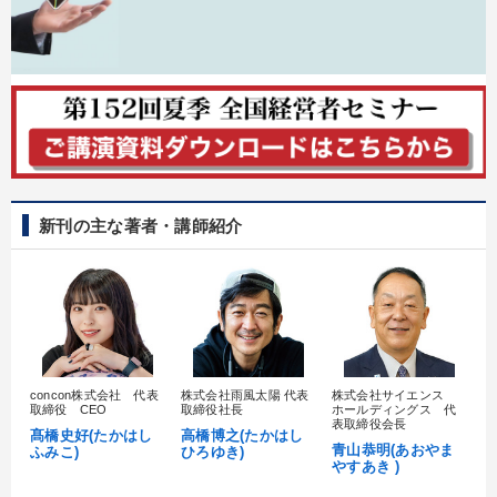
新刊の主な著者・講師紹介
concon株式会社 代表
株式会社雨風太陽 代表
株式会社サイエンス
髙
取締役 CEO
取締役社長
ホールディングス 代
村
表取締役会長
髙橋史好(たかはし
高橋博之(たかはし
し
青山恭明(あおやま
ふみこ)
ひろゆき)
やすあき )