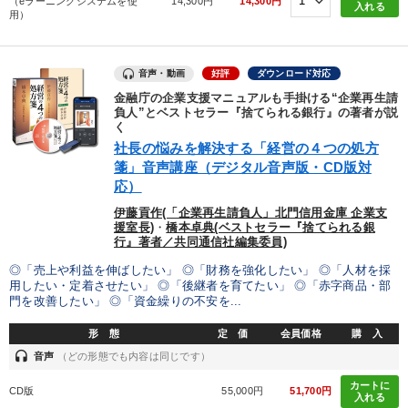
（eラーニングシステムを使
14,300円
14,300円
入れる
用）
音声・動画
好評
ダウンロード対応
金融庁の企業支援マニュアルも手掛ける“企業再生請
負人”とベストセラー『捨てられる銀行』の著者が説
く
社長の悩みを解決する「経営の４つの処方
箋」音声講座（デジタル音声版・CD版対
応）
伊藤貢作(「企業再生請負人」北門信用金庫 企業支
援室長)
・
橋本卓典(ベストセラー『捨てられる銀
行』著者／共同通信社編集委員)
◎「売上や利益を伸ばしたい」 ◎「財務を強化したい」 ◎「人材を採
用したい・定着させたい」 ◎「後継者を育てたい」 ◎「赤字商品・部
門を改善したい」 ◎「資金繰りの不安を...
形 態
定 価
会員価格
購 入
headset
音声
（どの形態でも内容は同じです）
カートに
CD版
55,000円
51,700円
入れる