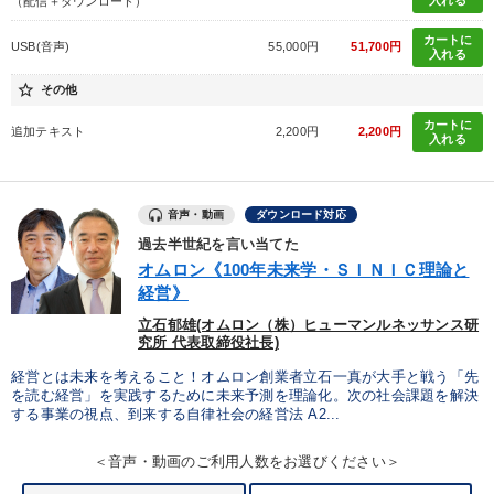
入れる
（配信＋ダウンロード）
カートに
USB(音声)
55,000円
51,700円
入れる
star_border
その他
カートに
追加テキスト
2,200円
2,200円
入れる
音声・動画
ダウンロード対応
過去半世紀を言い当てた
オムロン《100年未来学・ＳＩＮＩＣ理論と
経営》
立石郁雄(オムロン（株）ヒューマンルネッサンス研
究所 代表取締役社長)
経営とは未来を考えること！オムロン創業者立石一真が大手と戦う「先
を読む経営」を実践するために未来予測を理論化。次の社会課題を解決
する事業の視点、到来する自律社会の経営法 A2...
＜音声・動画のご利用人数をお選びください＞