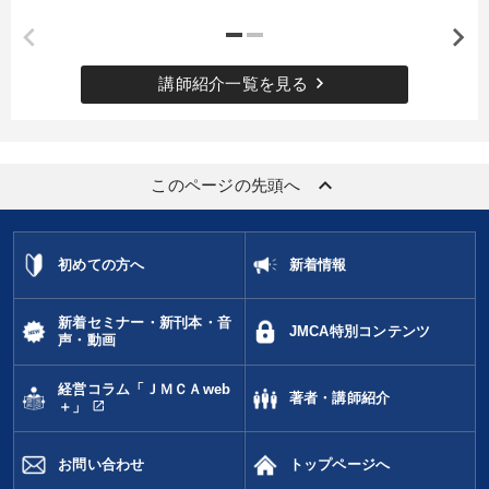
keyboard_arrow_right
講師紹介一覧を見る
keyboard_arrow_up
このページの先頭へ
初めての方へ
新着情報
新着セミナー・新刊本・音
JMCA特別コンテンツ
声・動画
経営コラム「ＪＭＣＡweb
著者・講師紹介
open_in_new
＋」
お問い合わせ
トップページへ