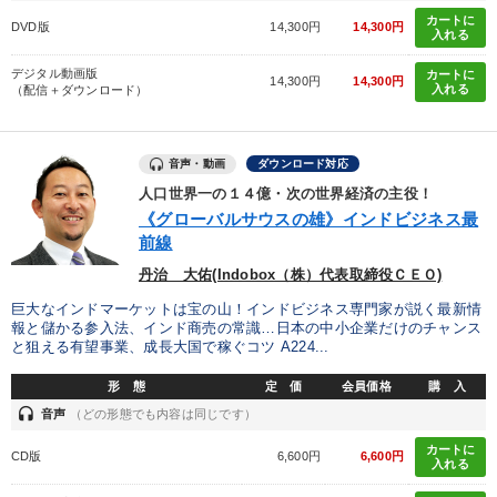
カートに
DVD版
14,300円
14,300円
入れる
デジタル動画版
カートに
14,300円
14,300円
入れる
（配信＋ダウンロード）
音声・動画
ダウンロード対応
人口世界一の１４億・次の世界経済の主役！
《グローバルサウスの雄》インドビジネス最
前線
丹治 大佑(Indobox（株）代表取締役ＣＥＯ)
巨大なインドマーケットは宝の山！インドビジネス専門家が説く最新情
報と儲かる参入法、インド商売の常識…日本の中小企業だけのチャンス
と狙える有望事業、成長大国で稼ぐコツ A224...
形 態
定 価
会員価格
購 入
headset
音声
（どの形態でも内容は同じです）
カートに
CD版
6,600円
6,600円
入れる