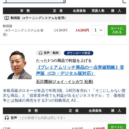
形 態
定 価
会員価格
受講人数
購 入
ondemand_video
動画版（eラーニングシステムを使用）
動画版
カートに
（eラーニングシステムを使
14,300円
14,300円
入れる
用）
音声・動画
ダウンロード対応
たった1つの商品で利益を上げる
《プレミアムリッチ商品の一点突破戦略》音
声版（CD・デジタル版対応）
石川潤治(ジェイ・イシカワ 社長)
本格高級ボロネーゼ単品で年商3億、140万食売れ！「そこにしかない贅
沢な商品」と「採算度外視でも利益が出るビジネスモデル」で、価格競
争とは無縁の商売をする3つの戦略視点 A2...
形 態
定 価
会員価格
購 入
headset
音声
（どの形態でも内容は同じです）
カートに
CD版
6,600円
6,600円