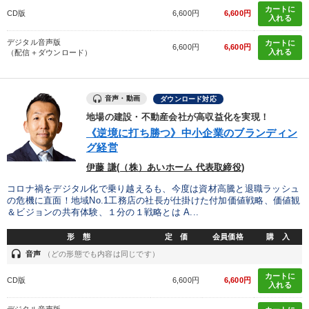
カートに
CD版
6,600円
6,600円
入れる
デジタル音声版
カートに
6,600円
6,600円
入れる
（配信＋ダウンロード）
音声・動画
ダウンロード対応
地場の建設・不動産会社が高収益化を実現！
《逆境に打ち勝つ》中小企業のブランディン
グ経営
伊藤 謙(（株）あいホーム 代表取締役)
コロナ禍をデジタル化で乗り越えるも、今度は資材高騰と退職ラッシュ
の危機に直面！地域No.1工務店の社長が仕掛けた付加価値戦略、価値観
＆ビジョンの共有体験、１分の１戦略とは A...
形 態
定 価
会員価格
購 入
headset
音声
（どの形態でも内容は同じです）
カートに
CD版
6,600円
6,600円
入れる