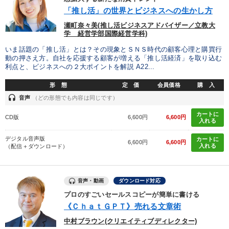
「推し活」の世界とビジネスへの生かし方
瀬町奈々美(推し活ビジネスアドバイザー／立教大
学 経営学部国際経営学科)
いま話題の「推し活」とは？その現象とＳＮＳ時代の顧客心理と購買行
動の押さえ方。自社を応援する顧客が増える「推し活経済」を取り込む
利点と、ビジネスへの２大ポイントを解説 A22...
形 態
定 価
会員価格
購 入
headset
音声
（どの形態でも内容は同じです）
カートに
CD版
6,600円
6,600円
入れる
デジタル音声版
カートに
6,600円
6,600円
入れる
（配信＋ダウンロード）
音声・動画
ダウンロード対応
プロのすごいセールスコピーが簡単に書ける
《ＣｈａｔＧＰＴ》売れる文章術
中村ブラウン(クリエイティブディレクター)