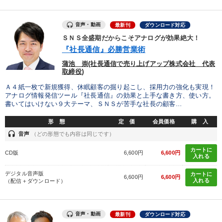
製造業
卸売・小売・飲食業
建設・不動産業
音声・動画
最新刊
ダウンロード対応
ＳＮＳ全盛期だからこそアナログが効果絶大！
IT・サービス・金融業
コンサルタント
専門家
『社長通信』必勝営業術
蒲池 崇(社長通信で売り上げアップ株式会社 代表
キーワード
取締役)
Ａ４紙一枚で新規獲得、休眠顧客の掘り起こし、採用力の強化も実現！
アナログ情報発信ツール『社長通信』の効果と上手な書き方、使い方。
モノづくり
ドラッカー
会社数字を学ぶ
書いてはいけない９大テーマ、ＳＮＳが苦手な社長の顧客...
多様性・ダイバーシティ
節税
井上和弘
形 態
定 価
会員価格
購 入
headset
音声
（どの形態でも内容は同じです）
※「更新」を押すと「テーマ」「キーワード」を更新いただけます。
カートに
CD版
6,600円
6,600円
入れる
経営音声・動画を探す
ondemand_video
refresh
更新する
デジタル音声版
カートに
6,600円
6,600円
入れる
（配信＋ダウンロード）
全国経営者セミナー収録物以外の経営教材（全762タイトル）からお探
しいただけます
音声・動画
最新刊
ダウンロード対応