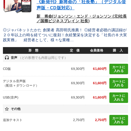
《新発刊》新将命の「社長塾」（デジタル音
声版・CD版対応）
発想力を磨きたい
後継者に聞かせたい
組織を強化したい
新 将命(ジョンソン・エンド・ジョンソン (元)社長
／国際ビジネスブレイン 社長)
財務・数字力の向上
◎ジャパネットたかた 創業者 髙田明氏推薦！ ◎経営者必聴の講話録が
２０年以上の時を経てついに復刻！永続繁栄を決定する「社長の８大実
践実務」 経営者として、様々な業種...
キーワード
形 態
定 価
会員価格
購 入
headset
音声
（どの形態でも内容は同じです）
労務問題・リスク対策
未来先見
テレビ・ネットで話題
カートに
CD版
69,300円
61,600円
節税
上場企業
運勢・先見
入れる
デジタル音声版
カートに
69,300円
61,600円
入れる
（配信＋ダウンロード）
※「更新」を押すと「カテゴリー」「目的別」「キーワード」を更新いただけます。
カートに
USB(音声)
69,300円
61,600円
入れる
タグから探す
local_offer
refresh
更新する
star_border
その他
すべての音声・動画（全2077タイトル）からお探しいただけます
カートに
追加テキスト
2,750円
2,750円
入れる
タグ・キーワード