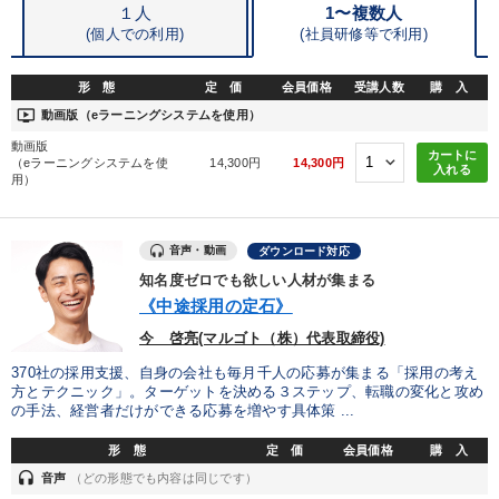
１人
1〜複数人
(個人での利用)
(
社員研修等で利用)
形 態
定 価
会員価格
受講人数
購 入
ondemand_video
動画版（eラーニングシステムを使用）
動画版
カートに
（eラーニングシステムを使
14,300円
14,300円
入れる
用）
音声・動画
ダウンロード対応
知名度ゼロでも欲しい人材が集まる
《中途採用の定石》
今 啓亮(マルゴト（株）代表取締役)
370社の採用支援、自身の会社も毎月千人の応募が集まる「採用の考え
方とテクニック」。ターゲットを決める３ステップ、転職の変化と攻め
の手法、経営者だけができる応募を増やす具体策 ...
形 態
定 価
会員価格
購 入
headset
音声
（どの形態でも内容は同じです）