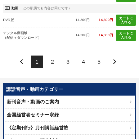
ondemand_video
動画
（どの形態でも内容は同じです）
カートに
DVD版
14,300円
14,300円
入れる
デジタル動画版
カートに
14,300円
14,300円
入れる
（配信＋ダウンロード）
keyboard_arrow_left
keyboard_arrow_right
1
2
3
4
5
講話音声・動画カテゴリー
新刊音声・動画のご案内
全国経営者セミナー収録
《定期刊行》月刊講話経営塾