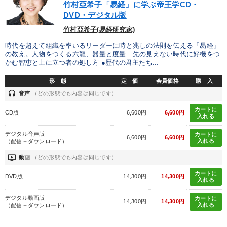
竹村亞希子「易経」に学ぶ帝王学CD・
DVD・デジタル版
竹村亞希子(易経研究家)
時代を超えて組織を率いるリーダーに時と兆しの法則を伝える「易経」
の教え。人物をつくる六龍、器量と度量…先の見えない時代に好機をつ
かむ智恵と上に立つ者の処し方 ●歴代の君主たち...
形 態
定 価
会員価格
購 入
headset
音声
（どの形態でも内容は同じです）
カートに
CD版
6,600円
6,600円
入れる
デジタル音声版
カートに
6,600円
6,600円
入れる
（配信＋ダウンロード）
ondemand_video
動画
（どの形態でも内容は同じです）
カートに
DVD版
14,300円
14,300円
入れる
デジタル動画版
カートに
14,300円
14,300円
入れる
（配信＋ダウンロード）