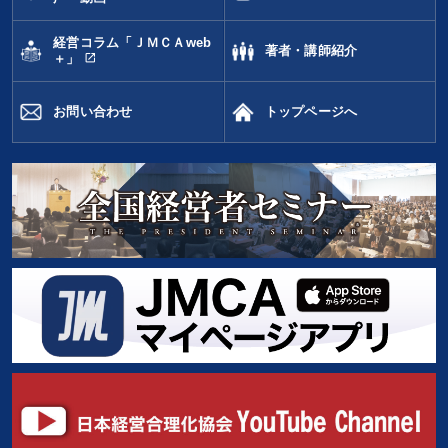
経営コラム「ＪＭＣＡweb
著者・講師紹介
open_in_new
＋」
お問い合わせ
トップページへ