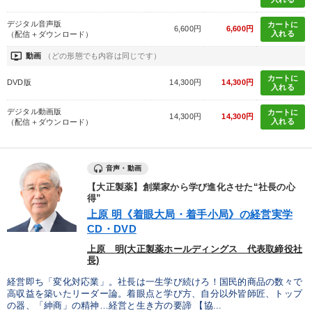
デジタル音声版
カートに
6,600円
6,600円
入れる
（配信＋ダウンロード）
ondemand_video
動画
（どの形態でも内容は同じです）
カートに
DVD版
14,300円
14,300円
入れる
デジタル動画版
カートに
14,300円
14,300円
入れる
（配信＋ダウンロード）
音声・動画
【大正製薬】創業家から学び進化させた“社長の心
得”
上原 明《着眼大局・着手小局》の経営実学
CD・DVD
上原 明(大正製薬ホールディングス 代表取締役社
長)
経営即ち「変化対応業」。社長は一生学び続けろ！国民的商品の数々で
高収益を築いたリーダー論。着眼点と学び方、自分以外皆師匠、トップ
の器、「紳商」の精神…経営と生き方の要諦 【協...