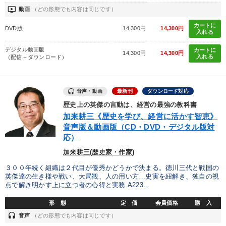
ondemand_video
動画
（どの形態でも内容は同じです）
目的別
カートに
DVD版
14,300円
14,300円
入れる
財務・数字力の向上
発想力を磨きたい
デジタル動画版
カートに
14,300円
14,300円
入れる
（配信＋ダウンロード）
リーダーの魅力向上
パフォーマンス向上
業績を伸ばしたい
社長の姿勢を学びたい
音声・動画
最新刊
ダウンロード対応
歴史上の英傑の言動は、経営の最強の教科書
キーワード
加来耕三《歴史を学び、経営に活かす智恵》
音声版＆動画版（CD・DVD・デジタル版対
応）
M&A
営業
心を磨く
思考法
トレンド
加来耕三(歴史家・作家)
FCビジネス
３００年続く組織は２代目が優秀かどうかで決まる。徳川三代と戦国の
英傑達の生き様や戦い、大局観、人の用い方…史実を紐解き、独自の視
点で解き明かす上に立つ者の心得と実務 A223...
※「更新」を押すと「カテゴリー」「目的別」「キーワード」を更新いただけます。
形 態
定 価
会員価格
購 入
headset
音声
（どの形態でも内容は同じです）
タグから探す
local_offer
refresh
更新する