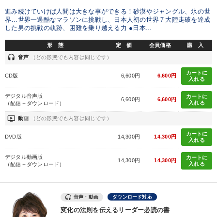
進み続けていけば人間は大きな事ができる！砂漠やジャングル、氷の世
界…世界一過酷なマラソンに挑戦し、日本人初の世界７大陸走破を達成
した男の挑戦の軌跡、困難を乗り越える力 ●日本...
形 態
定 価
会員価格
購 入
headset
音声
（どの形態でも内容は同じです）
カートに
CD版
6,600円
6,600円
入れる
デジタル音声版
カートに
6,600円
6,600円
入れる
（配信＋ダウンロード）
ondemand_video
動画
（どの形態でも内容は同じです）
カートに
DVD版
14,300円
14,300円
入れる
デジタル動画版
カートに
14,300円
14,300円
入れる
（配信＋ダウンロード）
音声・動画
ダウンロード対応
変化の法則を伝えるリーダー必読の書