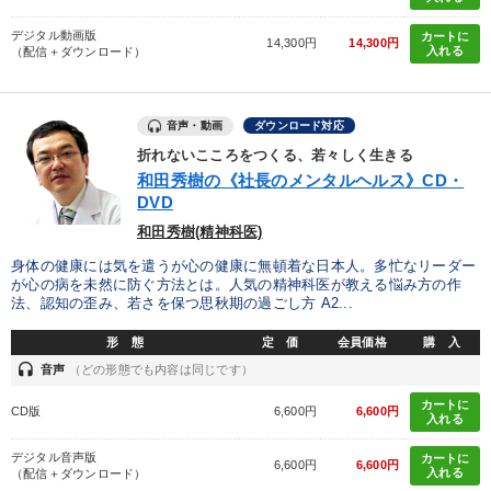
デジタル動画版
カートに
14,300円
14,300円
入れる
（配信＋ダウンロード）
音声・動画
ダウンロード対応
折れないこころをつくる、若々しく生きる
和田秀樹の《社長のメンタルヘルス》CD・
DVD
和田秀樹(精神科医)
身体の健康には気を遣うが心の健康に無頓着な日本人。多忙なリーダー
が心の病を未然に防ぐ方法とは。人気の精神科医が教える悩み方の作
法、認知の歪み、若さを保つ思秋期の過ごし方 A2...
形 態
定 価
会員価格
購 入
headset
音声
（どの形態でも内容は同じです）
カートに
CD版
6,600円
6,600円
入れる
デジタル音声版
カートに
6,600円
6,600円
入れる
（配信＋ダウンロード）