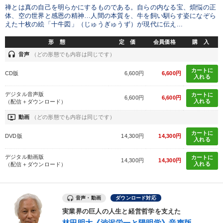
禅とは真の自己を明らかにするものである。自らの内なる宝、煩悩の正
体、空の世界と感恩の精神…人間の本質を、牛を飼い馴らす姿になぞら
えた十枚の絵「十牛図」（じゅうぎゅうず）が現代に伝え...
形 態
定 価
会員価格
購 入
headset
音声
（どの形態でも内容は同じです）
カートに
CD版
6,600円
6,600円
入れる
デジタル音声版
カートに
6,600円
6,600円
入れる
（配信＋ダウンロード）
ondemand_video
動画
（どの形態でも内容は同じです）
カートに
DVD版
14,300円
14,300円
入れる
デジタル動画版
カートに
14,300円
14,300円
入れる
（配信＋ダウンロード）
音声・動画
ダウンロード対応
実業界の巨人の人生と経営哲学を支えた
林田明大《渋沢栄一と陽明学》音声版