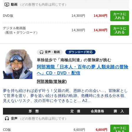
ondemand_video
動画
（どの形態でも内容は同じです）
カートに
DVD版
14,300円
14,300円
入れる
デジタル動画版
カートに
14,300円
14,300円
入れる
（配信＋ダウンロード）
音声・動画
ダウンロード対応
単独徒歩で「南極点到達」の冒険家が挑む
阿部雅龍「日本人・百年の夢 人類未踏の冒険
へ」CD・DVD・配信
阿部雅龍(冒険家)
夢を持ち続ければ必ず叶う！父親の死、恩師との出会い…。冒険家とし
て世界を渡り、夢を追い続ける挑戦の軌跡。危機時に生き残る分水嶺、
見えないリスク、次の百年に今できること… A2...
形 態
定 価
会員価格
購 入
headset
音声
（どの形態でも内容は同じです）
カートに
CD版
6,600円
6,600円
入れる