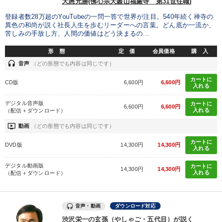
大愚元勝(佛心宗大叢山福厳寺 第31世住職)
登録者数28万超のYouTubeの一問一答で世界が注目。540年続く禅寺の
異色の和尚が説く社長人生を歩むリーダーへの言葉。どん底か一流か、
苦しみの手放し方、人間の価値はどう決まるの...
形 態
定 価
会員価格
購 入
headset
音声
（どの形態でも内容は同じです）
カートに
CD版
6,600円
6,600円
入れる
デジタル音声版
カートに
6,600円
6,600円
入れる
（配信＋ダウンロード）
ondemand_video
動画
（どの形態でも内容は同じです）
カートに
DVD版
14,300円
14,300円
入れる
デジタル動画版
カートに
14,300円
14,300円
入れる
（配信＋ダウンロード）
音声・動画
ダウンロード対応
渋沢栄一の玄孫（やしゃご・五代目）が説く