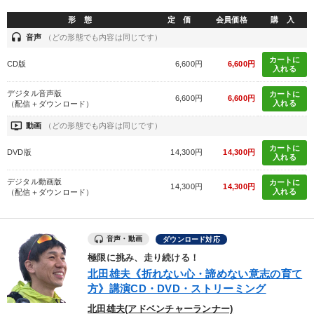
形 態
定 価
会員価格
購 入
headset
音声
（どの形態でも内容は同じです）
カートに
CD版
6,600円
6,600円
入れる
デジタル音声版
カートに
6,600円
6,600円
入れる
（配信＋ダウンロード）
ondemand_video
動画
（どの形態でも内容は同じです）
カートに
DVD版
14,300円
14,300円
入れる
デジタル動画版
カートに
14,300円
14,300円
入れる
（配信＋ダウンロード）
音声・動画
ダウンロード対応
極限に挑み、走り続ける！
北田雄夫《折れない心・諦めない意志の育て
方》講演CD・DVD・ストリーミング
北田雄夫(アドベンチャーランナー)