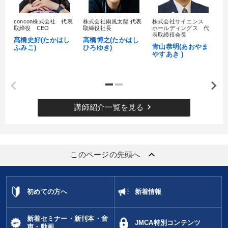
concon株式会社 代表
株式会社雨風太陽 代表
株式会社サイエンス
髙
取締役 CEO
取締役社長
ホールディングス 代
村
表取締役会長
髙橋史好(たかはし
高橋博之(たかはし
し
青山恭明(あおやま
ふみこ)
ひろゆき)
やすあき )
keyboard_arrow_right
講師紹介一覧を見る
keyboard_arrow_up
このページの先頭へ
初めての方へ
新着情報
新着セミナー・新刊本・音
JMCA特別コンテンツ
声・動画