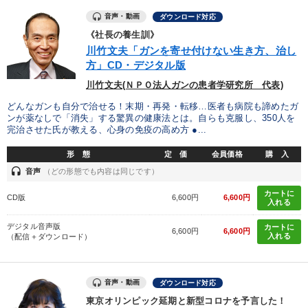
音声・動画
ダウンロード対応
《社長の養生訓》
川竹文夫「ガンを寄せ付けない生き方、治し
方」CD・デジタル版
川竹文夫(ＮＰＯ法人ガンの患者学研究所 代表)
どんなガンも自分で治せる！末期・再発・転移…医者も病院も諦めたガ
ンが薬なしで「消失」する驚異の健康法とは。自らも克服し、350人を
完治させた氏が教える、心身の免疫の高め方 ●...
形 態
定 価
会員価格
購 入
headset
音声
（どの形態でも内容は同じです）
カートに
CD版
6,600円
6,600円
入れる
デジタル音声版
カートに
6,600円
6,600円
入れる
（配信＋ダウンロード）
音声・動画
ダウンロード対応
東京オリンピック延期と新型コロナを予言した！