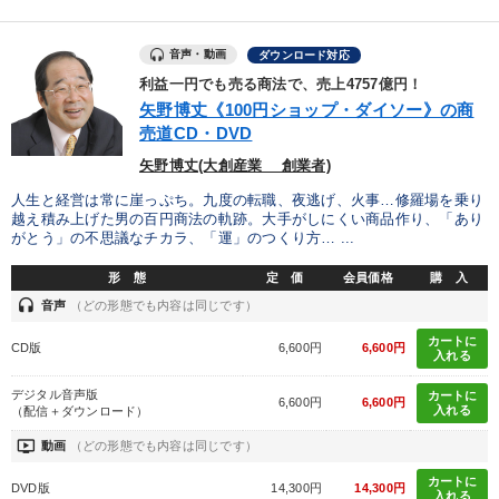
音声・動画
ダウンロード対応
利益一円でも売る商法で、売上4757億円！
矢野博丈《100円ショップ・ダイソー》の商
売道CD・DVD
矢野博丈(大創産業 創業者)
人生と経営は常に崖っぷち。九度の転職、夜逃げ、火事…修羅場を乗り
越え積み上げた男の百円商法の軌跡。大手がしにくい商品作り、「あり
がとう」の不思議なチカラ、「運」のつくり方… ...
形 態
定 価
会員価格
購 入
headset
音声
（どの形態でも内容は同じです）
カートに
CD版
6,600円
6,600円
入れる
デジタル音声版
カートに
6,600円
6,600円
入れる
（配信＋ダウンロード）
ondemand_video
動画
（どの形態でも内容は同じです）
カートに
DVD版
14,300円
14,300円
入れる