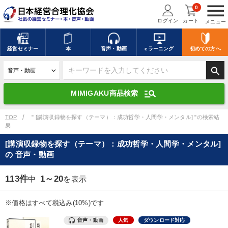
menu
0
ログイン
カート
メニュー
キーワードを入力して探す
edit
経営
セミナー
本
音声・動画
eラーニング
初めての方
へ
search
デジタル版対応のみ検索結果に表示する
manage_search
MIMIGAKU商品検索
search
上記の条件で検索
TOP
" [講演収録物を探す（テーマ）：成功哲学・人間学・メンタル] "の検索結
果
[講演収録物を探す（テーマ）：成功哲学・人間学・メンタル]
講演収録物を探す
mic
refresh
の 音声・動画
更新する
全国経営者セミナー講演収録物（全1315タイトル）からお探しいただけ
113件
1～20
中
を表示
ます
※価格はすべて税込み(10%)です
カテゴリー
音声・動画
人気
ダウンロード対応