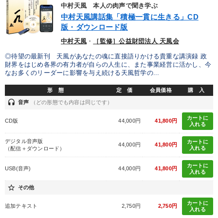
優秀各社の智恵と戦略
事業家のロマンと経営
中村天風 本人の肉声で聞き学ぶ
中村天風講話集「積極一貫に生きる」CD
若手異才経営者の発想
専門家のアドバイス
版・ダウンロード版
中村天風
・
［監修］公益財団法人 天風会
リーダーの器量を学ぶ
◎待望の最新刊 天風があなたの魂に直接語りかける貴重な講演録 政
財界をはじめ各界の有力者が自らの人生に、また事業経営に活かし、今
なお多くのリーダーに影響を与え続ける天風哲学の...
テーマ
形 態
定 価
会員価格
購 入
headset
音声
（どの形態でも内容は同じです）
売上直結の営業力や販売力を獲得する
【1月】音声・映像
カートに
CD版
44,000円
41,800円
入れる
「利上げ時代の最新・銀行対策」＋「不動産市況予測」＋「市場
予測と株式投資」最新刊
デジタル音声版
カートに
44,000円
41,800円
入れる
（配信＋ダウンロード）
全国経営者セミナー収録〈売れ筋・人気〉音声＆動画20選
カートに
USB(音声)
44,000円
41,800円
入れる
【2026年7月】音声・映像ご案内商品
star_border
その他
経営リーダーの考え方と戦略を学ぶ
カートに
追加テキスト
2,750円
2,750円
入れる