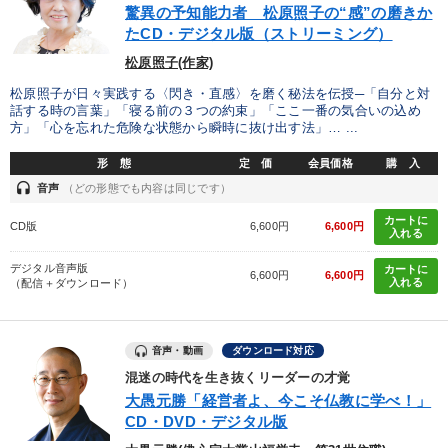
驚異の予知能力者 松原照子の“感”の磨きか
たCD・デジタル版（ストリーミング）
松原照子(作家)
松原照子が日々実践する〈閃き・直感〉を磨く秘法を伝授─「自分と対
話する時の言葉」「寝る前の３つの約束」「ここ一番の気合いの込め
方」「心を忘れた危険な状態から瞬時に抜け出す法」… ...
形 態
定 価
会員価格
購 入
headset
音声
（どの形態でも内容は同じです）
カートに
CD版
6,600円
6,600円
入れる
デジタル音声版
カートに
6,600円
6,600円
入れる
（配信＋ダウンロード）
音声・動画
ダウンロード対応
混迷の時代を生き抜くリーダーの才覚
大愚元勝「経営者よ、今こそ仏教に学べ！」
CD・DVD・デジタル版