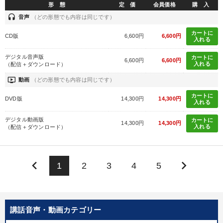
形 態
定 価
会員価格
購 入
headset
音声
（どの形態でも内容は同じです）
カートに
CD版
6,600円
6,600円
入れる
デジタル音声版
カートに
6,600円
6,600円
入れる
（配信＋ダウンロード）
ondemand_video
動画
（どの形態でも内容は同じです）
カートに
DVD版
14,300円
14,300円
入れる
デジタル動画版
カートに
14,300円
14,300円
入れる
（配信＋ダウンロード）
keyboard_arrow_left
keyboard_arrow_right
1
2
3
4
5
講話音声・動画カテゴリー