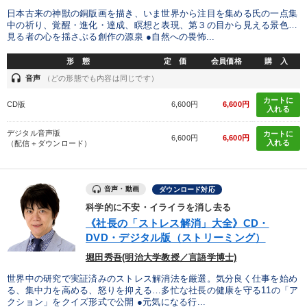
日本古来の神獣の銅版画を描き、いま世界から注目を集める氏の一点集
中の祈り、覚醒・進化・達成、瞑想と表現、第３の目から見える景色…
見る者の心を揺さぶる創作の源泉 ●自然への畏怖...
形 態
定 価
会員価格
購 入
headset
音声
（どの形態でも内容は同じです）
カートに
CD版
6,600円
6,600円
入れる
デジタル音声版
カートに
6,600円
6,600円
入れる
（配信＋ダウンロード）
音声・動画
ダウンロード対応
科学的に不安・イライラを消し去る
《社長の「ストレス解消」大全》CD・
DVD・デジタル版（ストリーミング）
堀田秀吾(明治大学教授／言語学博士)
世界中の研究で実証済みのストレス解消法を厳選。気分良く仕事を始め
る、集中力を高める、怒りを抑える…多忙な社長の健康を守る11の「ア
クション」をクイズ形式で公開 ●元気になる行...