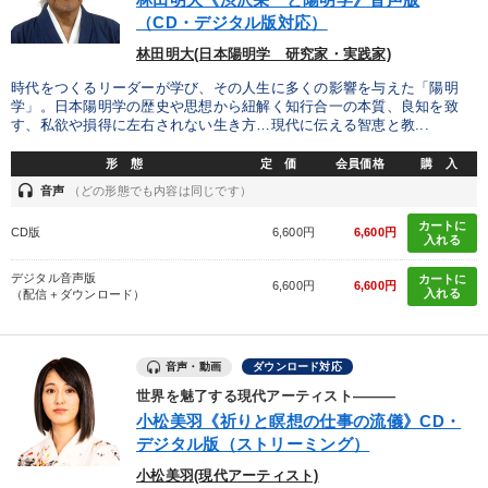
（CD・デジタル版対応）
林田明大(日本陽明学 研究家・実践家)
時代をつくるリーダーが学び、その人生に多くの影響を与えた「陽明
学」。日本陽明学の歴史や思想から紐解く知行合一の本質、良知を致
す、私欲や損得に左右されない生き方…現代に伝える智恵と教...
形 態
定 価
会員価格
購 入
headset
音声
（どの形態でも内容は同じです）
カートに
CD版
6,600円
6,600円
入れる
デジタル音声版
カートに
6,600円
6,600円
入れる
（配信＋ダウンロード）
音声・動画
ダウンロード対応
世界を魅了する現代アーティスト―――
小松美羽《祈りと瞑想の仕事の流儀》CD・
デジタル版（ストリーミング）
小松美羽(現代アーティスト)