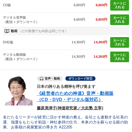
カートに
CD版
6,600円
6,600円
入れる
すべての音声・動画（全2076タイトル）からお探しいただけます
デジタル音声版
カートに
6,600円
6,600円
タグ・キーワード
入れる
（配信＋ダウンロード）
ondemand_video
動画
（どの形態でも内容は同じです）
サービス
生産性向上
不動産投資
大竹愼一
カートに
DVD版
14,300円
14,300円
入れる
未来先見
株式投資
中小企業
労務問題・リスク対策
デジタル動画版
カートに
14,300円
14,300円
入れる
（配信＋ダウンロード）
プレゼン
入門篇
SDGs
企業再建
賃金制度
思考法
会社を守る
イノベーション
企業成長
音声・動画
ダウンロード対応
日本の誇りある精神を呼び覚ます
推薦
金融
広報・PR
会長
運勢・先見
《経営者のための神道》音声・動画版
（CD・DVD・デジタル版対応）
いい会社
通販
藤原美津子(神道研究家／大志塾 主宰)
名だたるリーダーが経営に活かす神道の教え。会社とも連動する社長の
※「更新」を押すと「タグ・キーワード」を更新いただけます。
運、強運をもたらす初詣・神社参拝の仕方、本来の力を蘇らせる鏡の効
果、お客様の発展繁栄の導き方 A22205