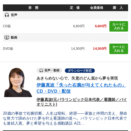
形 態
定 価
会員価格
購 入
headset
音声
カートに
CD版
6,600円
6,600円
入れる
ondemand_video
動画
カートに
DVD版
14,300円
14,300円
入れる
音声・動画
ダウンロード対応
あきらめない心で、失意のどん底から夢を実現
伊藤真波「失った右腕が与えてくれたもの」
CD・DVD・配信
伊藤真波(元パラリンピック日本代表／看護師／バイ
オリニスト)
20歳の事故で右腕切断。人生は暗転、絶望――家族と仲間の支え、懸命
な努力で諦めかけた夢を叶え看護師の道へ。パラリンピック日本代表で
も連続入賞。夢と希望を与える感動講話 A21...