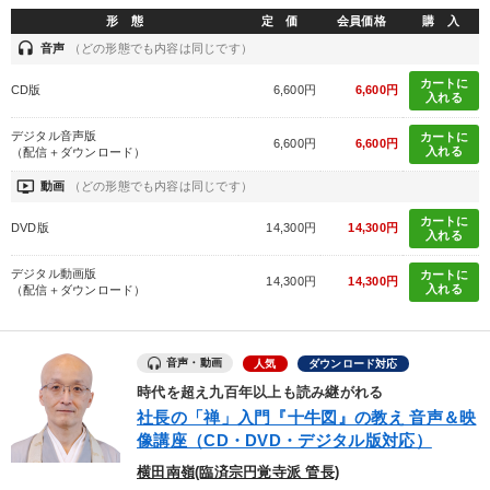
形 態
定 価
会員価格
購 入
headset
音声
（どの形態でも内容は同じです）
カートに
CD版
6,600円
6,600円
入れる
デジタル音声版
カートに
6,600円
6,600円
入れる
（配信＋ダウンロード）
ondemand_video
動画
（どの形態でも内容は同じです）
カートに
DVD版
14,300円
14,300円
入れる
デジタル動画版
カートに
14,300円
14,300円
入れる
（配信＋ダウンロード）
音声・動画
人気
ダウンロード対応
時代を超え九百年以上も読み継がれる
社長の「禅」入門『十牛図』の教え 音声＆映
像講座（CD・DVD・デジタル版対応）
横田南嶺(臨済宗円覚寺派 管長)