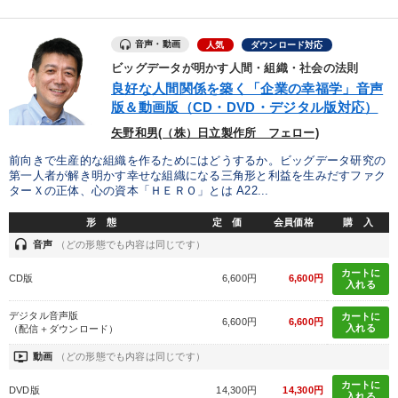
業種
音声・動画
人気
ダウンロード対応
製造業
卸売・小売・飲食業
建設・不動産業
ビッグデータが明かす人間・組織・社会の法則
良好な人間関係を築く「企業の幸福学」音声
IT・サービス・金融業
コンサルタント
専門家
版＆動画版（CD・DVD・デジタル版対応）
矢野和男(（株）日立製作所 フェロー)
キーワード
前向きで生産的な組織を作るためにはどうするか。ビッグデータ研究の
第一人者が解き明かす幸せな組織になる三角形と利益を生みだすファク
ターＸの正体、心の資本「ＨＥＲＯ」とは A22...
インバウンド
プロ経営者
いい会社
商品開発
形 態
定 価
会員価格
購 入
中小企業
モチベーション
headset
音声
（どの形態でも内容は同じです）
カートに
CD版
6,600円
6,600円
入れる
※「更新」を押すと「テーマ」「キーワード」を更新いただけます。
デジタル音声版
カートに
6,600円
6,600円
入れる
（配信＋ダウンロード）
経営音声・動画を探す
ondemand_video
refresh
更新する
ondemand_video
動画
（どの形態でも内容は同じです）
全国経営者セミナー収録物以外の経営教材（全761タイトル）からお探
しいただけます
カートに
DVD版
14,300円
14,300円
入れる