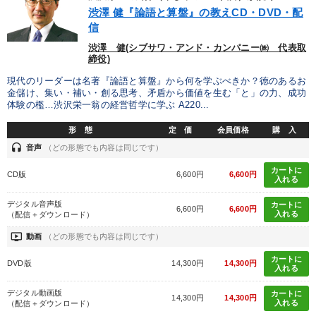
渋澤 健『論語と算盤』の教えCD・DVD・配
信
渋澤 健(シブサワ・アンド・カンパニー㈱ 代表取
締役)
現代のリーダーは名著『論語と算盤』から何を学ぶべきか？徳のあるお
金儲け、集い・補い・創る思考、矛盾から価値を生む「と」の力、成功
体験の檻…渋沢栄一翁の経営哲学に学ぶ A220...
形 態
定 価
会員価格
購 入
headset
音声
（どの形態でも内容は同じです）
カートに
CD版
6,600円
6,600円
入れる
デジタル音声版
カートに
6,600円
6,600円
入れる
（配信＋ダウンロード）
ondemand_video
動画
（どの形態でも内容は同じです）
カートに
DVD版
14,300円
14,300円
入れる
デジタル動画版
カートに
14,300円
14,300円
入れる
（配信＋ダウンロード）