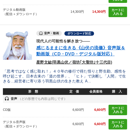
カテゴリー
デジタル動画版
カートに
14,300円
14,300円
入れる
（配信＋ダウンロード）
井上和弘の財務力UP
音声・動画
ダウンロード対応
2025年夏季全国経営者セミナー収録講演ＣＤ・講演ＤＶＤ・デジ
現代人の可能性を解き放つ――
タル版（音声／動画ストリーミング・ダウンロード）
感じるままに生きる《山伏の流儀》音声版＆
動画版（CD・DVD・デジタル版対応）
2025年春季全国経営者セミナー収録講演ＣＤ・講演ＤＶＤ・デジ
タル版（音声／動画ストリーミング・ダウンロード）
星野文紘(羽黒山伏／宿坊｢大聖坊｣十三代目)
【3月】音声・映像
改善・生産性向上
「思考ではなく感じ取れ！」４０年の修行で得た悟りと野生勘、感性を
呼び起こす、日本古来の「道の世界」、「ヒト」で決断し「人間」で生
きる…経営者に寄り添う羽黒山伏の生きた教え A...
《強い財務を実践する経営者》講話４選
企業戦略に学ぶ
形 態
定 価
会員価格
購 入
【2月】音声・映像
成功哲学・人間学
headset
音声
（どの形態でも内容は同じです）
最新刊・戦略参謀ChatGPT実戦法と中小企業のDXと講話ご案内
カートに
CD版
6,600円
6,600円
入れる
売上直結の営業力や販売力を獲得する
経営戦略・経営実務
デジタル音声版
カートに
6,600円
6,600円
入れる
（配信＋ダウンロード）