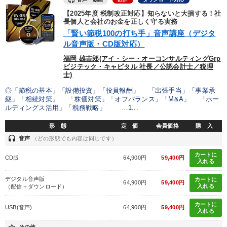
【2025年度 税制改正対応】知らないと大損する！社
長個人と会社のお金を正しく守る実務
「賢い節税100の打ち手」音声講座（デジタ
ル音声版・CD版対応）
福岡 雄吉郎(アイ・シー・オーコンサルティングGrp
ビジテック・キャピタル 社長／公認会計士／税理
士)
◎「節税の基本」「設備投資」「役員報酬」 「出張手当」「事業承
継」「相続対策」 「株価対策」「オフバランス」「M&A」 「ホー
ルディングス活用」「税務戦略」 …1...
形 態
定 価
会員価格
購 入
headset
音声
（どの形態でも内容は同じです）
カートに
CD版
64,900円
59,400円
入れる
デジタル音声版
カートに
64,900円
59,400円
入れる
（配信＋ダウンロード）
カートに
USB(音声)
64,900円
59,400円
入れる
その他