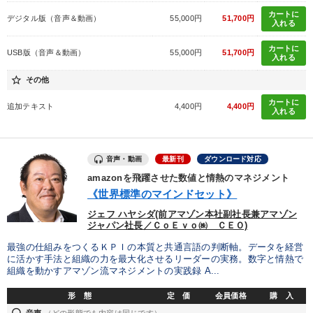
カートに
デジタル版（音声＆動画）
55,000円
51,700円
入れる
目的別
カートに
USB版（音声＆動画）
55,000円
51,700円
入れる
財務・数字力の向上
後継者に聞かせたい
star_border
その他
財務・数字力の向上
社員研修を行いたい
カートに
追加テキスト
4,400円
4,400円
入れる
リーダーの魅力向上
パフォーマンス向上
音声・動画
最新刊
ダウンロード対応
キーワード
amazonを飛躍させた数値と情熱のマネジメント
《世界標準のマインドセット》
リーダーシップ
プレゼン
インバウンド
ジェフ ハヤシダ(前アマゾン本社副社長兼アマゾン
ジャパン社長／ＣｏＥｖｏ㈱ ＣＥＯ)
マーケティング
一流人
経済予測
最強の仕組みをつくるＫＰＩの本質と共通言語の判断軸。データを経営
に活かす手法と組織の力を最大化させるリーダーの実務。数字と情熱で
組織を動かすアマゾン流マネジメントの実践録 A...
※「更新」を押すと「カテゴリー」「目的別」「キーワード」を更新いただけます。
形 態
定 価
会員価格
購 入
音声
（どの形態でも内容は同じです）