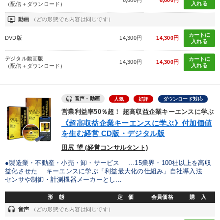
6,600円
6,600円
入れる
（配信＋ダウンロード）
ondemand_video
動画
（どの形態でも内容は同じです）
カートに
DVD版
14,300円
14,300円
入れる
デジタル動画版
カートに
14,300円
14,300円
入れる
（配信＋ダウンロード）
音声・動画
人気
好評
ダウンロード対応
営業利益率50％超！ 超高収益企業キーエンスに学ぶ
《超高収益企業キーエンスに学ぶ》付加価値
を生む経営 CD版・デジタル版
田尻 望 (経営コンサルタント)
●製造業・不動産・小売・卸・サービス …15業界・100社以上を高収
益化させた キーエンスに学ぶ「利益最大化の仕組み」自社導入法
センサや制御・計測機器メーカーとし...
形 態
定 価
会員価格
購 入
headset
音声
（どの形態でも内容は同じです）