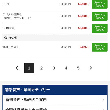
カートに
CD版
64,900円
59,400円
入れる
デジタル音声版
カートに
64,900円
59,400円
入れる
（配信＋ダウンロード）
カートに
USB(音声)
64,900円
59,400円
入れる
star_border
その他
カートに
追加テキスト
3,025円
3,025円
入れる
keyboard_arrow_left
keyboard_arrow_right
1
2
3
4
5
講話音声・動画カテゴリー
新刊音声・動画のご案内
全国経営者セミナー収録