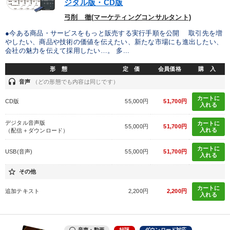
ジタル版・CD版
弓削 徹(マーケティングコンサルタント)
●今ある商品・サービスをもっと販売する実行手順を公開 取引先を増
やしたい、商品や技術の価値を伝えたい、新たな市場にも進出したい、
会社の魅力を伝えて採用したい…。 多...
形 態
定 価
会員価格
購 入
headset
音声
（どの形態でも内容は同じです）
カートに
CD版
55,000円
51,700円
入れる
デジタル音声版
カートに
55,000円
51,700円
入れる
（配信＋ダウンロード）
カートに
USB(音声)
55,000円
51,700円
入れる
star_border
その他
カートに
追加テキスト
2,200円
2,200円
入れる
音声・動画
好評
ダウンロード対応