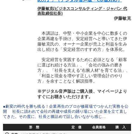
伊藤敏克(ビジネスコンサルティング・ジャパン 代
表取締役社長)
伊藤敏克
本講話は、中堅・中小企業を中心に数多くの
企業再建を手掛け、安定経営へと導いてきた伊
藤敏克氏の、オーナー企業が売上と利益を生み
出し続ける「安定経営のすすめ方」を体系化。
安定経営を実践するために必須となる「顧客
に選ばれ続ける方法」、「会社の強みの磨き
方」、「社長を支える“右腕人材”を育てる法」、
「利益と現金を増やす正しい管理会計のやり
方」を余すことなく解説指導。
※デジタル音声版はご購入後、マイページより
すぐにお聴きいただけます。
●劇変の時代を勝ち残る！企業再生のプロが修羅場でつかんだ実務を公
開 社長に請われて会社の再建や成長の踊り場にいた企業を立て直し
てきた。その度に、社長と膝詰めで話し合いながら感じ...
形 態
定 価
会員価格
購 入