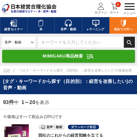
menu
0
ログイン
カート
メニュー
キーワードを入力して探す
edit
経営
セミナー
本
音声・動画
eラーニング
初めての方
へ
search
デジタル版対応のみ検索結果に表示する
manage_search
MIMIGAKU商品検索
search
上記の条件で検索
TOP
" [タグ・キーワードから探す（目的別）：経営を改善したい] "の検索結果
[タグ・キーワードから探す（目的別）：経営を改善したい]の
音声・動画
講演収録物を探す
mic
refresh
更新する
93件
1～20
中
を表示
全国経営者セミナー講演収録物（全1315タイトル）からお探しいただけ
ます
※価格はすべて税込み(10%)です
カテゴリー
音声・動画
ダウンロード対応
我社のこれからの経営戦略を立てる