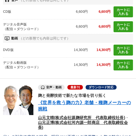
headset
タグから探す
local_offer
refresh
更新する
カートに
CD版
6,600円
6,600円
すべての音声・動画（全2077タイトル）からお探しいただけます
入れる
デジタル音声版
カートに
タグ・キーワード
6,600円
6,600円
入れる
（配信＋ダウンロード）
ondemand_video
動画
（どの形態でも内容は同じです）
話し方
マネジメント
会社数字を学ぶ
金利
カートに
DVD版
14,300円
14,300円
入れる
企業文化
対談・座談会
多角化・新規事業
賃金制度
デジタル動画版
カートに
14,300円
14,300円
入れる
（配信＋ダウンロード）
AI
人事戦略
SDGs
心を磨く
仕組み
ベンチャー
未来先見
中村天風
お金の授業
音声・動画
最新刊
ダウンロード対応
コロナ禍対策
伝統・文化
不動産投資
生産性向上
麹と発酵技術で新たな市場を切り拓く
《世界を救う麹の力》老舗・種麹メーカーの
挑戦
リベラルアーツ
プレゼン
デジタルマーケティング
山元文晴(株式会社源麹研究所 代表取締役社長)
・
山元正博(株式会社河内源一郎商店 代表取締役会
※「更新」を押すと「タグ・キーワード」を更新いただけます。
長)