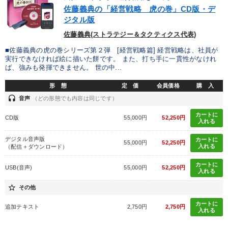
優秀各社の智恵と戦略
事業家のロマンと経営
佐藤義典の「経営戦略 虎の巻」CD版・デ
ジタル版
若手異才経営者の発想
専門家のアドバイス
佐藤義典(ストラテジー＆タクティクス代表)
リーダーの器量を学ぶ
■佐藤義典の虎の巻シリーズ第２弾 [経営戦略篇] 経営戦略は、社員が
実行できなければ絵に描いた餅です。 また、打ち手に一貫性がなけれ
ば、強みも発揮できません。 世の中...
テーマ
形 態
定 価
会員価格
購 入
headset
音声
（どの形態でも内容は同じです）
【12月】音声・映像
【5月】音声・映像
カートに
CD版
55,000円
52,250円
入れる
組織・採用・スキル
社員が自律的に動き出す組織づくり
デジタル音声版
カートに
55,000円
52,250円
入れる
（配信＋ダウンロード）
2026年夏季全国経営者セミナー収録講演ＣＤ・講演ＤＶＤ・デジ
タル版（音声／動画ストリーミング・ダウンロード）
カートに
USB(音声)
55,000円
52,250円
入れる
148回夏季大会
star_border
その他
カートに
追加テキスト
2,750円
2,750円
入れる
業種