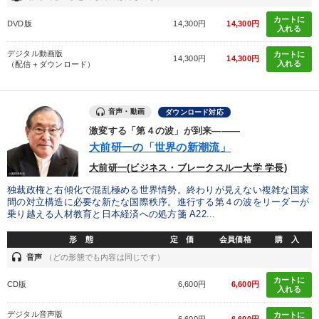
カートに
DVD版
14,300円
14,300円
入れる
デジタル動画版
カートに
14,300円
14,300円
入れる
（配信＋ダウンロード）
音声・動画
ダウンロード対応
激変する「第４の波」が到来―――
大前研一の「世界の新潮流」
大前研一(ビジネス・ブレークスルー大学 学長)
独裁政権と右傾化で混乱極める世界情勢。終わりが見えない複雑な国家
間の対立構造に必要な新たな国際秩序。進行する第４の波をリーダーが
乗り越える人材教育と日本経済への処方箋 A22...
形 態
定 価
会員価格
購 入
headset
音声
（どの形態でも内容は同じです）
カートに
CD版
6,600円
6,600円
入れる
デジタル音声版
カートに