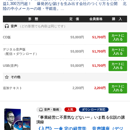
益1,300万円超！ 爆発的な儲けを生み出す会社のつくり方を公開 北
陸の中小メーカーの雄・平鍛造。...
形 態
定 価
会員価格
購 入
headset
音声
（どの形態でも内容は同じです）
カートに
CD版
55,000円
51,700円
入れる
デジタル音声版
カートに
55,000円
51,700円
入れる
（配信＋ダウンロード）
カートに
USB(音声)
55,000円
51,700円
入れる
star_border
その他
カートに
追加テキスト
2,200円
2,200円
入れる
音声・動画
人気
ダウンロード対応
「事業経営に不景気などないー」いま甦る伝説の講
演録
《入門》一倉 定の経営学 音声講座（デジ