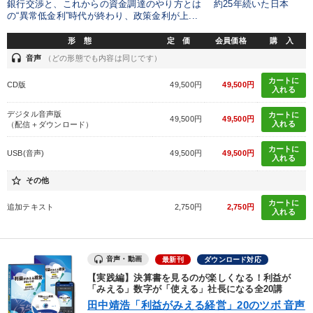
銀行交渉と、これからの資金調達のやり方とは 約25年続いた日本
の“異常低金利”時代が終わり、政策金利が上...
形 態
定 価
会員価格
購 入
headset
音声
（どの形態でも内容は同じです）
カートに
CD版
49,500円
49,500円
入れる
デジタル音声版
カートに
49,500円
49,500円
入れる
（配信＋ダウンロード）
カートに
USB(音声)
49,500円
49,500円
入れる
star_border
その他
カートに
追加テキスト
2,750円
2,750円
入れる
音声・動画
最新刊
ダウンロード対応
【実践編】決算書を見るのが楽しくなる！利益が
「みえる」数字が「使える」社長になる全20講
田中靖浩「利益がみえる経営」20のツボ 音声