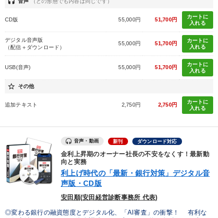
headset
音声
（どの形態でも内容は同じです）
カートに
CD版
55,000円
51,700円
入れる
デジタル音声版
カートに
55,000円
51,700円
入れる
（配信＋ダウンロード）
カートに
USB(音声)
55,000円
51,700円
入れる
star_border
その他
カートに
追加テキスト
2,750円
2,750円
入れる
音声・動画
新刊
ダウンロード対応
金利上昇期のオーナー社長の不安をなくす！最新動
向と実務
利上げ時代の「最新・銀行対策」デジタル音
声版・CD版
安田順(安田経営診断事務所 代表)
◎変わる銀行の融資態度とデジタル化、「AI審査」の衝撃！ 有利な