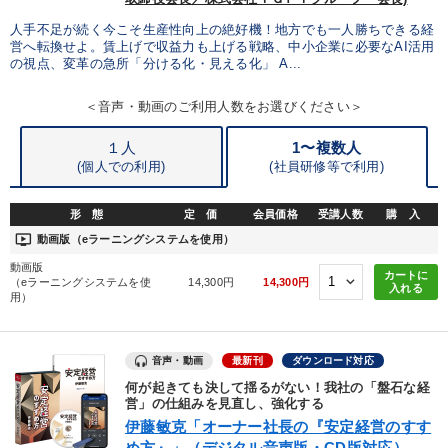
人手不足が続く今こそ生産性向上の絶好機！地方でも一人勝ちできる経
営へ転換せよ。賃上げで収益力も上げる戦略、中小企業に必要なAI活用
の視点、変革の急所「分ける化・見える化」 A...
＜音声・動画のご利用人数をお選びください＞
１人
1〜複数人
(個人での利用)
(
社員研修等で利用)
形 態
定 価
会員価格
受講人数
購 入
ondemand_video
動画版（eラーニングシステムを使用）
動画版
カートに
（eラーニングシステムを使
14,300円
14,300円
入れる
用）
音声・動画
最新刊
ダウンロード対応
何が起きても決して揺るがない！我社の「盤石な経
営」の仕組みを見直し、強化する
伊藤敏克「オーナー社長の『安定経営のすす
め方』」（デジタル音声版・CD版対応）