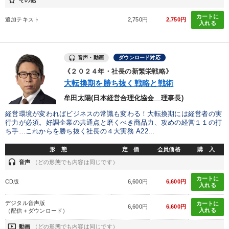
star_border
カートに
追加テキスト
2,750円
2,750円
入れる
音声・動画
ダウンロード対応
《２０２４年・社長の新繁栄戦略》
大転換期を勝ち抜く戦略と戦術
牟田太陽(日本経営合理化協会 理事長)
経営環境が変わればビジネスの常識も変わる！大転換期には経営者の実
行力が必須。好調企業の共通点と磨くべき商品力、攻めの経営１１の打
ち手…これからを勝ち抜く社長の４大実務 A22...
形 態
定 価
会員価格
購 入
headset
音声
（どの形態でも内容は同じです）
カートに
CD版
6,600円
6,600円
入れる
デジタル音声版
カートに
6,600円
6,600円
入れる
（配信＋ダウンロード）
ondemand_video
動画
（どの形態でも内容は同じです）