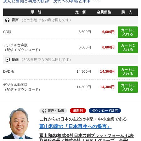
挑んだ奮闘と再建の軌跡、次代への承継と未来… ...
形 態
定 価
会員価格
購 入
headset
音声
（どの形態でも内容は同じです）
カートに
CD版
6,600円
6,600円
入れる
デジタル音声版
カートに
6,600円
6,600円
入れる
（配信＋ダウンロード）
ondemand_video
動画
（どの形態でも内容は同じです）
カートに
DVD版
14,300円
14,300円
入れる
デジタル動画版
カートに
14,300円
14,300円
入れる
（配信＋ダウンロード）
音声・動画
最新刊
ダウンロード対応
これからの日本の主役は中堅・中小企業である
冨山和彦の「日本再生への提言」
冨山和彦(株式会社日本共創プラットフォーム 代表
取締役会長／株式会社ＩＧＰＩグループ 会長)