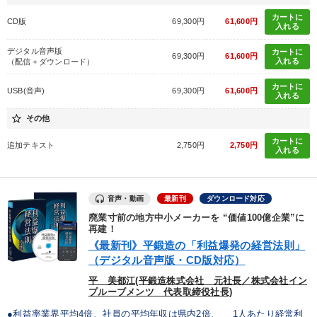
カートに
CD版
69,300円
61,600円
入れる
デジタル音声版
カートに
69,300円
61,600円
入れる
（配信＋ダウンロード）
カートに
USB(音声)
69,300円
61,600円
入れる
star_border
その他
カートに
追加テキスト
2,750円
2,750円
入れる
音声・動画
最新刊
ダウンロード対応
廃業寸前の地方中小メーカーを “価値100億企業”に
再建！
《最新刊》平鍛造の「利益爆発の経営法則」
（デジタル音声版・CD版対応）
平 美都江(平鍛造株式会社 元社長／株式会社イン
プルーブメンツ 代表取締役社長)
●利益率業界平均4倍、社員の平均年収は県内2倍、 1人あたり経常利