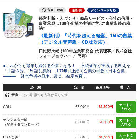
製造業
卸売・小売・飲食業
建設・不動産業
音声・動画
最新刊
ダウンロード対応
経営判断・人づくり・商品サービス・会社の信用・
IT・サービス・金融業
コンサルタント
専門家
事業承継…100年企業の実例に学ぶ“事業永続の秘
訣”
《最新刊》「時代を超える経営」150の言葉
キーワード
（デジタル音声版・CD版対応）
日比野大輔 (100年企業研究会 代表理事／株式会社
フォージョウハーフ 代表)
仕事術・ビジネスハック
通販
IT・デジタル活用
●これからも繁栄し続ける企業になる！ 永続企業が実践する教えを
聞き手・作間信司
投資
創業者
「１話３分」150話に集約 100年以上続く企業の半数は日本企業
――― 経営危機や戦争、震災…幾度も直...
※「更新」を押すと「テーマ」「キーワード」を更新いただけます。
形 態
定 価
会員価格
購 入
headset
音声
（どの形態でも内容は同じです）
経営音声・動画を探す
ondemand_video
refresh
更新する
カートに
CD版
66,000円
61,600円
入れる
全国経営者セミナー収録物以外の経営教材（全762タイトル）からお探
デジタル音声版
カートに
しいただけます
66,000円
61,600円
入れる
（配信＋ダウンロード）
カテゴリー
カートに
USB(音声)
66,000円
61,600円