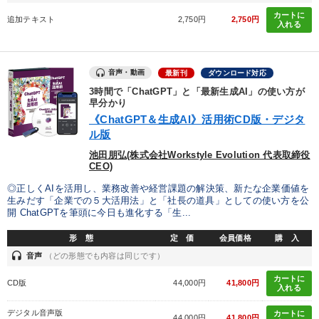
カートに
追加テキスト
2,750円
2,750円
入れる
音声・動画
最新刊
ダウンロード対応
3時間で「ChatGPT」と「最新生成AI」の使い方が
早分かり
《ChatGPT＆生成AI》活用術CD版・デジタ
ル版
池田朋弘(株式会社Workstyle Evolution 代表取締役
CEO)
◎正しくAIを活用し、業務改善や経営課題の解決策、新たな企業価値を
生みだす「企業での５大活用法」と「社長の道具」としての使い方を公
開 ChatGPTを筆頭に今日も進化する「生...
形 態
定 価
会員価格
購 入
headset
音声
（どの形態でも内容は同じです）
カートに
CD版
44,000円
41,800円
入れる
デジタル音声版
カートに
44,000円
41,800円