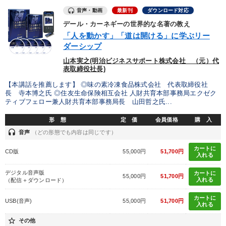
音声・動画
最新刊
ダウンロード対応
デール・カーネギーの世界的な名著の教え
「人を動かす」「道は開ける」に学ぶリー
ダーシップ
山本実之(明治ビジネスサポート株式会社 （元）代
表取締役社長)
【本講話を推薦します】 ◎味の素冷凍食品株式会社 代表取締役社
長 寺本博之氏 ◎住友生命保険相互会社 人財共育本部事務局エクゼク
ティブフェロー兼人財共育本部事務局長 山田哲之氏...
形 態
定 価
会員価格
購 入
headset
音声
（どの形態でも内容は同じです）
カートに
CD版
55,000円
51,700円
入れる
デジタル音声版
カートに
55,000円
51,700円
入れる
（配信＋ダウンロード）
カートに
USB(音声)
55,000円
51,700円
入れる
star_border
その他