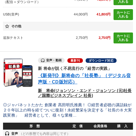
入れる
（配信＋ダウンロード）
カートに
USB(音声)
44,000円
41,800円
入れる
star_border
その他
カートに
追加テキスト
2,750円
2,750円
入れる
音声・動画
最新刊
ダウンロード対応
新 将命が説く不易流行の「経営の実践」
《新発刊》新将命の「社長塾」（デジタル音
声版・CD版対応）
新 将命(ジョンソン・エンド・ジョンソン (元)社長
／国際ビジネスブレイン 社長)
◎ジャパネットたかた 創業者 髙田明氏推薦！ ◎経営者必聴の講話録が
２０年以上の時を経てついに復刻！永続繁栄を決定する「社長の８大実
践実務」 経営者として、様々な業種...
形 態
定 価
会員価格
購 入
headset
音声
（どの形態でも内容は同じです）