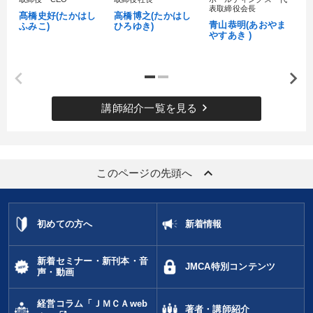
村
表取締役会長
髙橋史好(たかはし
高橋博之(たかはし
し
青山恭明(あおやま
ふみこ)
ひろゆき)
やすあき )
keyboard_arrow_right
講師紹介一覧を見る
keyboard_arrow_up
このページの先頭へ
初めての方へ
新着情報
新着セミナー・新刊本・音
JMCA特別コンテンツ
声・動画
経営コラム「ＪＭＣＡweb
著者・講師紹介