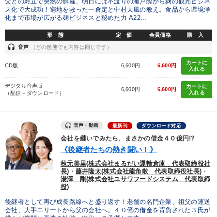
父との対立で突然の解雇、明日には不渡りの瀬戸際から麹の観光ビジネ
ス化で大成功！窮地を救った一倉定と中村天風の教え。食品から環境浄
化まで市場が広がる麹ビジネスと秘めた力 A22...
形 態
定 価
会員価格
購 入
headset
音声
（どの形態でも内容は同じです）
カートに
CD版
6,600円
6,600円
入れる
デジタル音声版
カートに
6,600円
6,600円
入れる
（配信＋ダウンロード）
音声・動画
最新刊
ダウンロード対応
会社を継いでみたら、まさかの借金４０億円!?
《後継者たちの熱き闘い！》
秋元美里(株式会社まるだい運輸倉庫 代表取締役社
長)
・
藤井隆太(株式会社龍角散 代表取締役社長)
・
湯澤 剛(株式会社ユサワフードシステム 代表取締
役)
後継者として再び成長路線へと盛り返す！老舗の名門企業、祖父の運送
会社、大手エリートから父の会社へ。４０億の借金を背負された３氏が