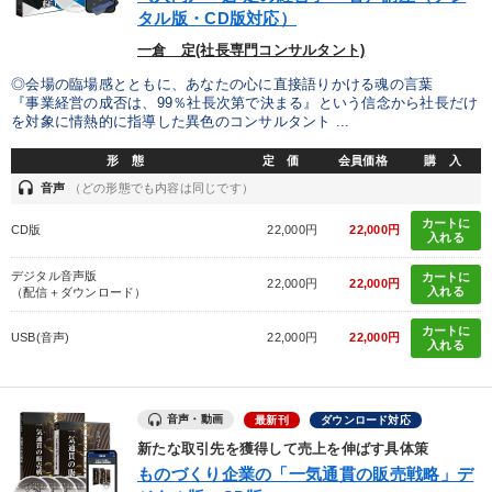
タル版・CD版対応）
一倉 定(社長専門コンサルタント)
◎会場の臨場感とともに、あなたの心に直接語りかける魂の言葉
『事業経営の成否は、99％社長次第で決まる』という信念から社長だけ
を対象に情熱的に指導した異色のコンサルタント ...
形 態
定 価
会員価格
購 入
headset
音声
（どの形態でも内容は同じです）
カートに
CD版
22,000円
22,000円
入れる
デジタル音声版
カートに
22,000円
22,000円
入れる
（配信＋ダウンロード）
カートに
USB(音声)
22,000円
22,000円
入れる
音声・動画
最新刊
ダウンロード対応
新たな取引先を獲得して売上を伸ばす具体策
ものづくり企業の「一気通貫の販売戦略」デ