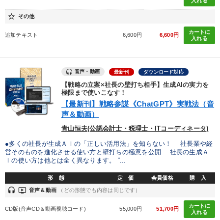
入れる
star_border
その他
148回夏季大会
経済・景気・相場予測
カートに
追加テキスト
6,600円
6,600円
入れる
オーナー社長の「現場力の経営」＋現場の「儲ける力」をさらに
高める教材２選
【1月】音声・映像
音声・動画
最新刊
ダウンロード対応
【戦略の立案×社長の壁打ち相手】生成AIの実力を
仕事のスキルと人間力を高める知恵を身につける
極限まで使いこなす！
【最新刊】戦略参謀《ChatGPT》実戦法（音
数字・税務・決算書
マーケティング
147回春季大会
声＆動画）
青山恒夫(公認会計士・税理士・ITコーディネータ)
2026年夏季全国経営者セミナー収録講演ＣＤ・講演ＤＶＤ・デジ
タル版（音声／動画ストリーミング・ダウンロード）
●多くの社長が生成ＡＩの「正しい活用法」を知らない！ 社長業や経
営そのものを進化させる使い方と壁打ちの極意を公開 社長の生成Ａ
経営者のための《音声・動画で学ぶ》講演シリーズ
Ｉの使い方は他とは全く異なります。 “...
形 態
定 価
会員価格
購 入
大竹愼一書籍
headset
ondemand_video
音声＆動画
（どの形態でも内容は同じです）
2026年春季全国経営者セミナー収録講演ＣＤ・講演ＤＶＤ・デジ
カートに
タル版（音声／動画ストリーミング・ダウンロード）
CD版(音声CD＆動画視聴コード)
55,000円
51,700円
入れる