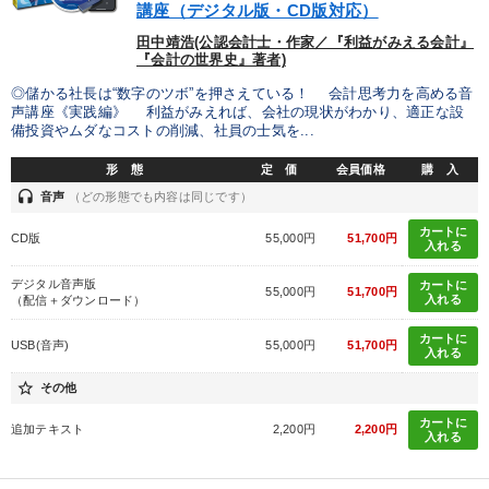
講座（デジタル版・CD版対応）
田中靖浩(公認会計士・作家／『利益がみえる会計』
『会計の世界史』著者)
◎儲かる社長は“数字のツボ”を押さえている！ 会計思考力を高める音
声講座《実践編》 利益がみえれば、会社の現状がわかり、適正な設
備投資やムダなコストの削減、社員の士気を...
形 態
定 価
会員価格
購 入
headset
音声
（どの形態でも内容は同じです）
カートに
CD版
55,000円
51,700円
入れる
デジタル音声版
カートに
55,000円
51,700円
入れる
（配信＋ダウンロード）
カートに
USB(音声)
55,000円
51,700円
入れる
star_border
その他
カートに
追加テキスト
2,200円
2,200円
入れる