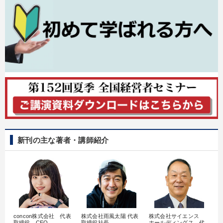
新刊の主な著者・講師紹介
concon株式会社 代表
株式会社雨風太陽 代表
株式会社サイエンス
髙
取締役 CEO
取締役社長
ホールディングス 代