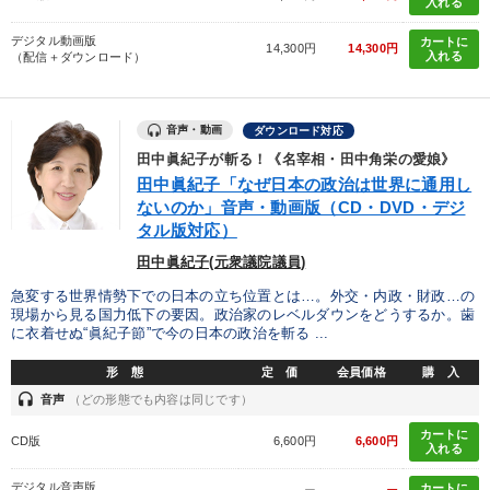
入れる
デジタル動画版
カートに
売上直結の営業力や販売力を獲得する
営業・社員研修
14,300円
14,300円
入れる
（配信＋ダウンロード）
井上和弘の財務力UP
歴史・古典に学ぶ実務講話
音声・動画
ダウンロード対応
148回夏季大会
組織・採用・スキル
田中眞紀子が斬る！《名宰相・田中角栄の愛娘》
田中眞紀子「なぜ日本の政治は世界に通用し
「利上げ時代の最新・銀行対策」＋「不動産市況予測」＋「市場
予測と株式投資」最新刊
ないのか」音声・動画版（CD・DVD・デジ
タル版対応）
経営者のための《音声・動画で学ぶ》講演シリーズ
田中眞紀子(元衆議院議員)
急変する世界情勢下での日本の立ち位置とは…。外交・内政・財政…の
最新刊・戦略参謀ChatGPT実戦法と中小企業のDXと講話ご案内
現場から見る国力低下の要因。政治家のレベルダウンをどうするか。歯
に衣着せぬ“眞紀子節”で今の日本の政治を斬る ...
全国経営者セミナー収録〈売れ筋・人気〉音声＆動画20選
形 態
定 価
会員価格
購 入
数字・税務・決算書
【5月】音声・映像
headset
音声
（どの形態でも内容は同じです）
カートに
CD版
6,600円
6,600円
入れる
目的別
デジタル音声版
カートに