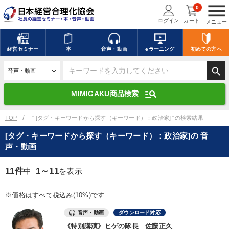
menu
0
ログイン
カート
メニュー
キーワードを入力して探す
edit
経営
セミナー
本
音声・動画
eラーニング
初めての方
へ
search
デジタル版対応のみ検索結果に表示する
manage_search
MIMIGAKU商品検索
search
上記の条件で検索
TOP
" [タグ・キーワードから探す（キーワード）：政治家] "の検索結果
[タグ・キーワードから探す（キーワード）：政治家]の 音
声・動画
講演収録物を探す
mic
refresh
更新する
11件
1～11
中
を表示
全国経営者セミナー講演収録物（全1315タイトル）からお探しいただけ
ます
※価格はすべて税込み(10%)です
カテゴリー
音声・動画
ダウンロード対応
《特別講演》ヒゲの隊長 佐藤正久