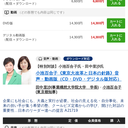
6,600円
6,600円
入れる
（配信＋ダウンロード）
販売力を強化したい
組織を強化したい
ondemand_video
動画
（どの形態でも内容は同じです）
財務・数字力の向上
財務・数字力の向上
カートに
DVD版
14,300円
14,300円
入れる
業績を伸ばしたい
経営を改善したい
デジタル動画版
カートに
14,300円
14,300円
入れる
（配信＋ダウンロード）
キーワード
音声・動画
ダウンロード対応
一流人
SDGs
営業力強化
資産保全
営業
【特別対談】小池百合子氏・田中里沙氏
小池百合子《東京大改革と日本の針路》音
上場企業
声・動画版（CD・DVD・デジタル版対応）
田中里沙(事業構想大学院大学 学長)
・
小池百合子
(東京都知事)
※「更新」を押すと「カテゴリー」「目的別」「キーワード」を更新いただけます。
企業にも社会にも、大義と実行が必要。社会の見える化・自分事化、未
来の担い手が集う希望の塾、クールビズ定着からの学び、開けた対話の
タグから探す
local_offer
refresh
更新する
重要性…日本のリーダー達への提言 A21719
すべての音声・動画（全2076タイトル）からお探しいただけます
形 態
定 価
会員価格
購 入
headset
音声
（どの形態でも内容は同じです）