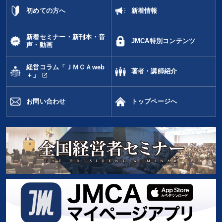
初めての方へ
新着情報
新着セミナー・新刊本・音
JMCA特別コンテンツ
声・動画
経営コラム「ＪＭＣＡweb
著者・講師紹介
open_in_new
＋」
お問い合わせ
トップページへ