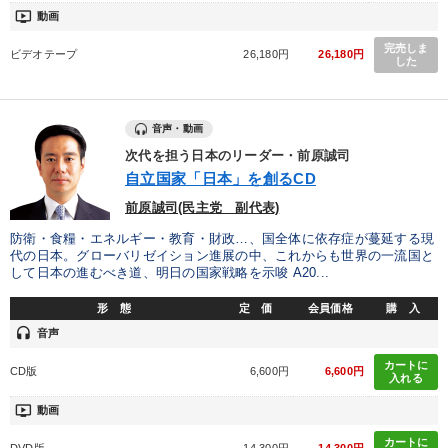
ondemand_video
動画
完売しま
ビデオテープ
26,180円
26,180円
した
音声・動画
次代を担う日本のリーダー・前原誠司
自立国家「日本」を創るCD
前原誠司(民主党 副代表)
防衛・食糧・エネルギー・教育・財政…、国全体に依存症が蔓延する現
代の日本。グローバリゼイション進展の中、これからも世界の一流国と
して日本の進むべき道、明日の国家戦略を示唆 A20...
形 態
定 価
会員価格
購 入
headset
音声
カートに
CD版
6,600円
6,600円
入れる
ondemand_video
動画
カートに