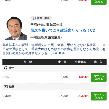
DVD版
14,300円
14,300円
入れる
音声・動画
平沼赳夫の政治武士道
信念を貫いてこそ政治家たりうる！CD
平沼赳夫(衆議院議員)
郵政法案への反対、無所属での出馬、刺客、思いがけない脳梗塞…。自
民党の重鎮として、通産大臣はじめ数々の要職を歴任しながら離党。有
言実行の男からの真摯なメッセージ A20818
形 態
定 価
会員価格
購 入
headset
音声
カートに
CD版
6,600円
6,600円
入れる
ondemand_video
動画
カートに
DVD版
14,300円
14,300円
入れる