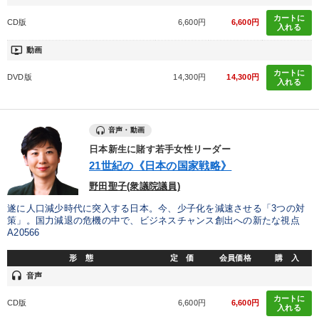
カートに
CD版
6,600円
6,600円
入れる
ondemand_video
動画
カートに
DVD版
14,300円
14,300円
入れる
音声・動画
日本新生に賭す若手女性リーダー
21世紀の《日本の国家戦略》
野田聖子(衆議院議員)
遂に人口減少時代に突入する日本。今、少子化を減速させる「3つの対
策」。国力減退の危機の中で、ビジネスチャンス創出への新たな視点
A20566
形 態
定 価
会員価格
購 入
headset
音声
カートに
CD版
6,600円
6,600円
入れる