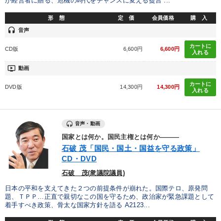
が経営者に贈る、危機の時代をチャンスに変える提言 ...
形 態
定 価
会員価格
購 入
headset
音声
カートに
CD版
6,600円
6,600円
入れる
ondemand_video
動画
カートに
DVD版
14,300円
14,300円
入れる
音声・動画
国家とは何か。国民主権とは何か―――
石破 茂「国民・国土・国益を守る政策」
CD・DVD
石破 茂(衆議院議員)
日本の平和を支えてきた２つの前提条件が崩れた。国際テロ、原発問
題、ＴＰＰ…正直で親切なこの国を守るため、政治家が緊急課題として
着手すべき政策、骨太な国家方針を語る A2123...