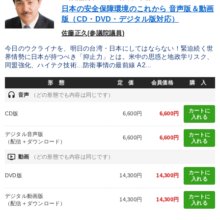
優秀各社の智恵と戦略
事業家のロマンと経営
日本の安全保障環境のこれから 音声版＆動画
版（CD・DVD・デジタル版対応）
若手異才経営者の発想
専門家のアドバイス
佐藤正久(参議院議員)
リーダーの器量を学ぶ
今日のウクライナを、明日の台湾・日本にしてはならない！緊迫続く世
界情勢に日本が持つべき「抑止力」とは。米中の思惑と地政学リスク、
同盟強化、ハイテク技術…防衛事情の最前線 A2...
テーマ
形 態
定 価
会員価格
購 入
headset
音声
（どの形態でも内容は同じです）
オーナー社長の「現場力の経営」＋現場の「儲ける力」をさらに
高める教材２選
カートに
CD版
6,600円
6,600円
入れる
売上直結の営業力や販売力を獲得する
デジタル音声版
カートに
6,600円
6,600円
入れる
（配信＋ダウンロード）
【2026年7月】音声・映像ご案内商品
組織・採用・スキル
ondemand_video
動画
（どの形態でも内容は同じです）
カートに
最新技術・トレンド
社員が自律的に動き出す組織づくり
DVD版
14,300円
14,300円
入れる
デジタル動画版
カートに
14,300円
14,300円
入れる
業種
（配信＋ダウンロード）