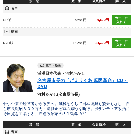
形 態
定 価
会員価格
購 入
headset
音声
カートに
CD版
6,600円
6,600円
入れる
ondemand_video
動画
カートに
DVD版
14,300円
14,300円
入れる
音声・動画
減税日本代表・河村たかし―――
名古屋市長の『どえりゃあ 庶民革命』CD・
DVD
河村たかし(名古屋市長)
中小企業の経営者から政界へ。減税なくして日本復興も繁栄もなし！自
ら市長報酬８００万円・退職金ゼロの減額を断行。ボランティア政治こ
そ原点を主唱する、異色政治家の人生哲学 A21...
形 態
定 価
会員価格
購 入
headset
音声