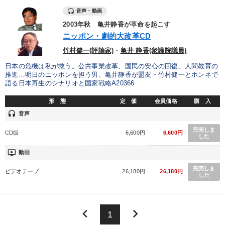
音声・動画
2003年秋 亀井静香が革命を起こす
ニッポン・劇的大改革CD
竹村健一(評論家)
・
亀井 静香(衆議院議員)
日本の危機は私が救う。公共事業改革、国民の安心の回復、人間教育の
推進…明日のニッポンを担う男、亀井静香が盟友・竹村健一とホンネで
語る日本再生のシナリオと国家戦略A20366
形 態
定 価
会員価格
購 入
headset
音声
完売しま
CD版
6,600円
6,600円
した
ondemand_video
動画
完売しま
ビデオテープ
26,180円
26,180円
した
keyboard_arrow_left
keyboard_arrow_right
1