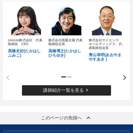
concon株式会社 代表
株式会社雨風太陽 代表
株式会社サイエンス
髙
取締役 CEO
取締役社長
ホールディングス 代
村
表取締役会長
髙橋史好(たかはし
高橋博之(たかはし
し
青山恭明(あおやま
ふみこ)
ひろゆき)
やすあき )
keyboard_arrow_right
講師紹介一覧を見る
keyboard_arrow_up
このページの先頭へ