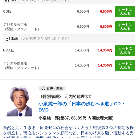
タグ・キーワード
カートに
CD版
6,600円
6,600円
入れる
上場企業
企業成長
投資
多角化・新規事業
デジタル音声版
カートに
6,600円
6,600円
入れる
（配信＋ダウンロード）
営業力強化
M&A
サービス
企業再建
モノづくり
ondemand_video
動画
（どの形態でも内容は同じです）
カートに
金利
賃金制度
マーケティング
老舗企業
DVD版
14,300円
14,300円
入れる
稲盛和夫
大竹愼一
不動産投資
交渉
FCビジネス
デジタル動画版
カートに
14,300円
14,300円
入れる
（配信＋ダウンロード）
後継者
一流人
通信販売
異発想
プレゼン
音声・動画
通販
《特別講演》 元内閣総理大臣―――
小泉純一郎の「日本の歩むべき道」CD・
※「更新」を押すと「タグ・キーワード」を更新いただけます。
DVD
小泉純一郎(第87､88､89代 内閣総理大臣)
自然と共に生きる、原発ゼロの社会をつくろう！戦後第３位の長期政権
を樹立し、現在もシンクタンク顧問など、日本の将来を願い活動する氏