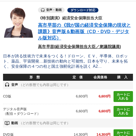
製造業
卸売・小売・飲食業
建設・不動産業
音声・動画
ダウンロード対応
《特別講演》経済安全保障担当大臣
IT・サービス・金融業
コンサルタント
専門家
高市早苗の《我が国の経済安全保障の現状と
課題》音声版＆動画版（CD・DVD・デジタ
ル版対応）
キーワード
高市早苗(経済安全保障担当大臣／衆議院議員)
労務問題・人事対策
大竹愼一
多様性・ダイバーシティ
日本が誇る技術力で未来をつくる！ドローン、ＥＶ、半導体、ロボッ
ト、薬品、宇宙開発…新技術の動向と可能性。日本を守り、未来を拓
く、安全保障の４つの柱と国土強靭化計画を説く A2...
話し方
異発想
早分かり
形 態
定 価
会員価格
購 入
headset
音声
（どの形態でも内容は同じです）
※「更新」を押すと「テーマ」「キーワード」を更新いただけます。
カートに
CD版
6,600円
6,600円
入れる
経営音声・動画を探す
ondemand_video
refresh
更新する
デジタル音声版
カートに
6,600円
6,600円
全国経営者セミナー収録物以外の経営教材（全761タイトル）からお探
入れる
（配信＋ダウンロード）
しいただけます
ondemand_video
動画
（どの形態でも内容は同じです）
カテゴリー
カートに
DVD版
14,300円
14,300円