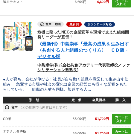
追加テキスト
6,600円
6,600円
IT・サービス・金融業
コンサルタント
専門家
入れる
キーワード
音声・動画
最新刊
ダウンロード対応
危機に陥ったNECの企業変革を現場で支えた組織開
発リーダーが直伝！
通信販売
健康・ウェルビーイング
不動産投資
《最新刊》中島崇学「最高の成果を生み出す
〈共創する人と組織のつくり方〉」ＣＤ版・
稲盛和夫
運勢・先見
未来先見
デジタル版
中島崇学(株式会社共創アカデミー代表取締役／ファ
※「更新」を押すと「テーマ」「キーワード」を更新いただけます。
シリテーション塾塾長)
●人が育ち、会社が伸びる！社員が自ら動く組織を意図して生み出す仕
経営音声・動画を探す
ondemand_video
refresh
組み 急変する市場や社会の変化は企業の経営にも様々な影響をもた
更新する
らしている。 組織の人材も同様、加速する人...
全国経営者セミナー収録物以外の経営教材（全761タイトル）からお探
しいただけます
形 態
定 価
会員価格
購 入
headset
音声
（どの形態でも内容は同じです）
カテゴリー
カートに
CD版
55,000円
51,700円
入れる
会社のパフォーマンスを高める講話
【6月】音声・映像
デジタル音声版
カートに
55,000円
51,700円