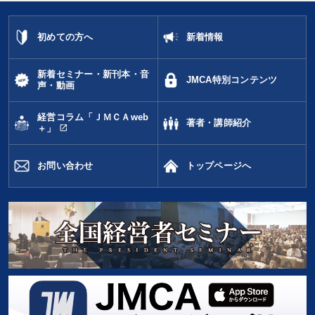
初めての方へ
新着情報
新着セミナー・新刊本・音
JMCA特別コンテンツ
声・動画
経営コラム「ＪＭＣＡweb
著者・講師紹介
open_in_new
＋」
お問い合わせ
トップページへ