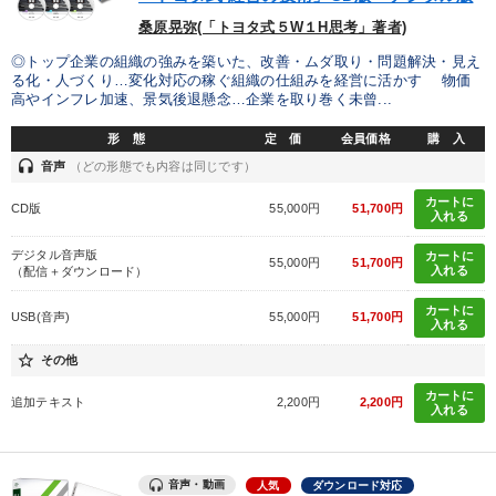
桑原晃弥(「トヨタ式５W１H思考」著者)
◎トップ企業の組織の強みを築いた、改善・ムダ取り・問題解決・見え
る化・人づくり…変化対応の稼ぐ組織の仕組みを経営に活かす 物価
高やインフレ加速、景気後退懸念…企業を取り巻く未曾...
形 態
定 価
会員価格
購 入
headset
音声
（どの形態でも内容は同じです）
カートに
CD版
55,000円
51,700円
入れる
デジタル音声版
カートに
55,000円
51,700円
入れる
（配信＋ダウンロード）
カートに
USB(音声)
55,000円
51,700円
入れる
star_border
その他
カートに
追加テキスト
2,200円
2,200円
入れる
音声・動画
人気
ダウンロード対応