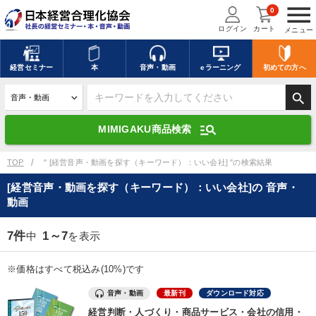
menu
0
ログイン
カート
メニュー
キーワードを入力して探す
edit
経営
セミナー
本
音声・動画
eラーニング
初めての方
へ
search
デジタル版対応のみ検索結果に表示する
manage_search
MIMIGAKU商品検索
search
上記の条件で検索
TOP
" [経営音声・動画を探す（キーワード）：いい会社] "の検索結果
[経営音声・動画を探す（キーワード）：いい会社]の 音声・
動画
講演収録物を探す
mic
refresh
更新する
7件
1～7
中
を表示
全国経営者セミナー講演収録物（全1315タイトル）からお探しいただけ
ます
※価格はすべて税込み(10%)です
カテゴリー
音声・動画
最新刊
ダウンロード対応
経営判断・人づくり・商品サービス・会社の信用・