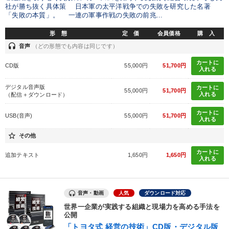
社が勝ち抜く具体策 日本軍の太平洋戦争での失敗を研究した名著
タグ・キーワード
「失敗の本質」。 一連の軍事作戦の失敗の前兆...
形 態
定 価
会員価格
購 入
ランチェスター戦略
MBA
新技術
headset
音声
（どの形態でも内容は同じです）
コミュニケーション
ビジネスモデル
株式市場
推薦
カートに
CD版
55,000円
51,700円
入れる
聞き手・作間信司
一倉定
上場企業
海外の成功事例
デジタル音声版
カートに
55,000円
51,700円
入れる
（配信＋ダウンロード）
AI
政治家
多様性・ダイバーシティ
リピート
カートに
USB(音声)
55,000円
51,700円
入れる
早わかり
労務問題・人事対策
企業成長
銀行交渉
star_border
その他
大竹愼一
営業
デザイン
株式投資
創業者
カートに
追加テキスト
1,650円
1,650円
入れる
※「更新」を押すと「タグ・キーワード」を更新いただけます。
音声・動画
人気
ダウンロード対応
世界一企業が実践する組織と現場力を高める手法を
公開
「トヨタ式 経営の技術」CD版・デジタル版