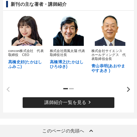
新刊の主な著者・講師紹介
concon株式会社 代表
株式会社雨風太陽 代表
株式会社サイエンス
髙
取締役 CEO
取締役社長
ホールディングス 代
村
表取締役会長
髙橋史好(たかはし
高橋博之(たかはし
し
青山恭明(あおやま
ふみこ)
ひろゆき)
やすあき )
keyboard_arrow_right
講師紹介一覧を見る
keyboard_arrow_up
このページの先頭へ