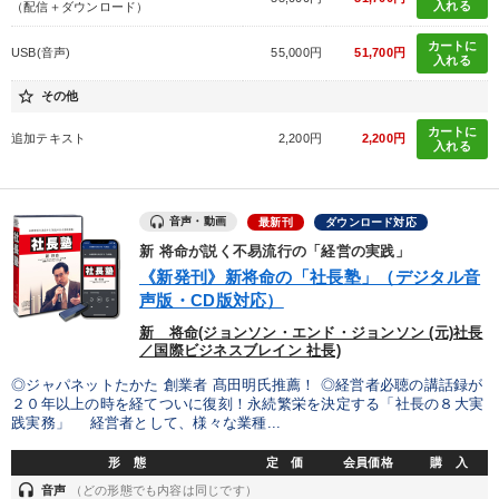
入れる
（配信＋ダウンロード）
井上和弘の財務力UP
改善・生産性向上
カートに
USB(音声)
55,000円
51,700円
入れる
全国経営者セミナー収録〈売れ筋・人気〉音声＆動画20選
star_border
その他
最新トレンドと時代の潮流を押さえる
カートに
追加テキスト
2,200円
2,200円
入れる
「利上げ時代の最新・銀行対策」＋「不動産市況予測」＋「市場
予測と株式投資」最新刊
音声・動画
最新刊
ダウンロード対応
【12月】音声・映像
社員が自律的に動き出す組織づくり
新 将命が説く不易流行の「経営の実践」
《新発刊》新将命の「社長塾」（デジタル音
大竹愼一書籍
声版・CD版対応）
新 将命(ジョンソン・エンド・ジョンソン (元)社長
オーナー社長の「現場力の経営」＋現場の「儲ける力」をさらに
高める教材２選
／国際ビジネスブレイン 社長)
◎ジャパネットたかた 創業者 髙田明氏推薦！ ◎経営者必聴の講話録が
「儲けの本質」を突く
２０年以上の時を経てついに復刻！永続繁栄を決定する「社長の８大実
践実務」 経営者として、様々な業種...
形 態
定 価
会員価格
購 入
目的別
headset
音声
（どの形態でも内容は同じです）