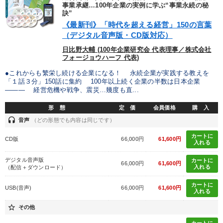
優秀各社の智恵と戦略
事業家のロマンと経営
事業承継…100年企業の実例に学ぶ“事業永続の秘
訣”
《最新刊》「時代を超える経営」150の言葉
若手異才経営者の発想
専門家のアドバイス
（デジタル音声版・CD版対応）
リーダーの器量を学ぶ
日比野大輔 (100年企業研究会 代表理事／株式会社
フォージョウハーフ 代表)
●これからも繁栄し続ける企業になる！ 永続企業が実践する教えを
テーマ
「１話３分」150話に集約 100年以上続く企業の半数は日本企業
――― 経営危機や戦争、震災…幾度も直...
井上和弘の財務力UP
数字・税務・決算書
形 態
定 価
会員価格
購 入
headset
音声
（どの形態でも内容は同じです）
後継社長・アトツギ
会社のパフォーマンスを高める講話
カートに
CD版
66,000円
61,600円
入れる
営業・社員研修
「儲けの本質」を突く
デジタル音声版
カートに
66,000円
61,600円
入れる
（配信＋ダウンロード）
業種
カートに
USB(音声)
66,000円
61,600円
入れる
star_border
製造業
卸売・小売・飲食業
建設・不動産業
その他
カートに