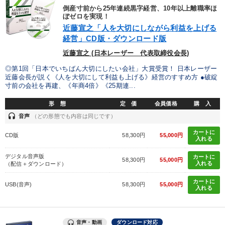
倒産寸前から25年連続黒字経営、10年以上離職率ほ
ぼゼロを実現！
近藤宣之「人を大切にしながら利益を上げる
経営」CD版・ダウンロード版
近藤宣之 (日本レーザー 代表取締役会長)
◎第1回「日本でいちばん大切にしたい会社」大賞受賞！ 日本レーザー
近藤会長が説く《人を大切にして利益も上げる》経営のすすめ方 ●破綻
寸前の会社を再建、《年商4倍》《25期連...
形 態
定 価
会員価格
購 入
headset
音声
（どの形態でも内容は同じです）
カートに
CD版
58,300円
55,000円
入れる
デジタル音声版
カートに
58,300円
55,000円
入れる
（配信＋ダウンロード）
カートに
USB(音声)
58,300円
55,000円
入れる
音声・動画
ダウンロード対応