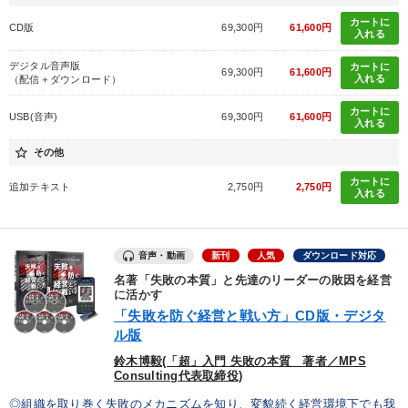
カートに
販売力を強化したい
業績を伸ばしたい
CD版
69,300円
61,600円
入れる
後継者に聞かせたい
社長の姿勢を学びたい
デジタル音声版
カートに
69,300円
61,600円
入れる
（配信＋ダウンロード）
経営体系を学びたい
リーダーの魅力向上
カートに
USB(音声)
69,300円
61,600円
入れる
star_border
その他
キーワード
カートに
追加テキスト
2,750円
2,750円
入れる
リピート
成功哲学
トレンド
一流人
中小企業
運勢・先見
音声・動画
新刊
人気
ダウンロード対応
名著「失敗の本質」と先達のリーダーの敗因を経営
に活かす
※「更新」を押すと「カテゴリー」「目的別」「キーワード」を更新いただけます。
「失敗を防ぐ経営と戦い方」CD版・デジタ
ル版
タグから探す
local_offer
refresh
更新する
鈴木博毅(「超」入門 失敗の本質 著者／MPS
Consulting代表取締役)
すべての音声・動画（全2076タイトル）からお探しいただけます
◎組織を取り巻く失敗のメカニズムを知り、変貌続く経営環境下でも我