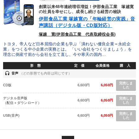
創業以来48年連続増収増益！伊那食品工業 塚越寛
の社員を幸せにし、成長し続ける経営の秘訣
伊那食品工業 塚越寛の「年輪経営の実践」音
声講話（デジタル版・CD版対応）
塚越 寛(伊那食品工業 代表取締役会長)
トヨタ、帝人など日本屈指の企業も学ぶ「潰れない優良企業＝永続企
業」をつくる中小企業の実務とは。 「いい会社をつくりましょう」を
理念に倒産寸前から会社を立て直し、今や寒天の国内...
形 態
定 価
会員価格
購 入
headset
音声
（どの形態でも内容は同じです）
完売しま
CD版
6,600円
6,050円
した
デジタル音声版
完売しま
6,600円
6,050円
した
（配信＋ダウンロード）
完売しま
USB(音声)
6,600円
6,050円
した