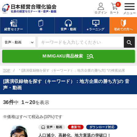
menu
0
ログイン
カート
メニュー
キーワードを入力して探す
edit
経営
セミナー
本
音声・動画
eラーニング
初めての方
へ
search
デジタル版対応のみ検索結果に表示する
manage_search
MIMIGAKU商品検索
search
上記の条件で検索
TOP
" [講演収録物を探す（キーワード）：地方企業の勝ち方] "の検索結果
[講演収録物を探す（キーワード）：地方企業の勝ち方]の 音
声・動画
講演収録物を探す
mic
refresh
更新する
36件
1～20
中
を表示
全国経営者セミナー講演収録物（全1315タイトル）からお探しいただけ
ます
※価格はすべて税込み(10%)です
カテゴリー
音声・動画
最新刊
ダウンロード対応
人口減少、高齢化、地方衰退の突破口！