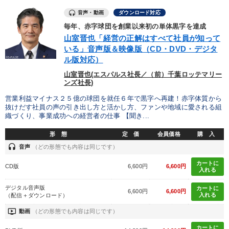
音声・動画
ダウンロード対応
毎年、赤字球団を創業以来初の単体黒字を達成
山室晋也「経営の正解はすべて社員が知って
いる」音声版＆映像版（CD・DVD・デジタ
ル版対応）
山室晋也(エスパルス社長／（前）千葉ロッテマリー
ンズ社長)
営業利益マイナス２５億の球団を就任６年で黒字へ再建！赤字体質から
抜けだす社員の声の引き出し方と活かし方、ファンや地域に愛される組
織づくり、事業成功への経営者の仕事 【聞き...
形 態
定 価
会員価格
購 入
headset
音声
（どの形態でも内容は同じです）
カートに
CD版
6,600円
6,600円
入れる
デジタル音声版
カートに
6,600円
6,600円
入れる
（配信＋ダウンロード）
ondemand_video
動画
（どの形態でも内容は同じです）
カートに