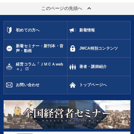
keyboard_arrow_up
このページの先頭へ
初めての方へ
新着情報
新着セミナー・新刊本・音
JMCA特別コンテンツ
声・動画
経営コラム「ＪＭＣＡweb
著者・講師紹介
open_in_new
＋」
お問い合わせ
トップページへ