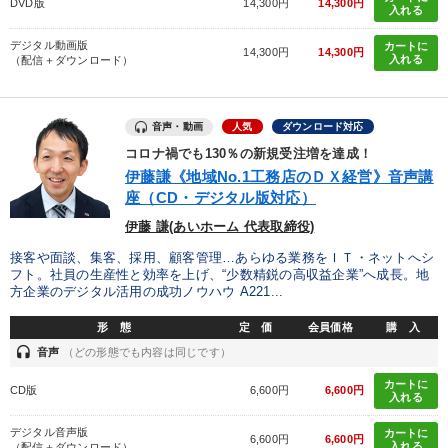
DVD版
14,300円
14,300円
入れる
デジタル動画版
カートに
14,300円
14,300円
入れる
（配信＋ダウンロード）
音声・動画
人気
ダウンロード対応
コロナ禍でも130％の新規受注増を達成！
伊藤謙《地域No.1工務店のＤＸ経営》音声講
座（CD・デジタル版対応）
伊藤 謙(あいホーム 代表取締役)
接客や面談、集客、採用、顧客管理…あらゆる業務をＩＴ・ネットへシ
フト。社員の生産性と効率を上げ、“少数精鋭の高収益企業”へ成長。地
方企業のデジタル活用の成功ノウハウ A221...
形 態
定 価
会員価格
購 入
headset
音声
（どの形態でも内容は同じです）
カートに
CD版
6,600円
6,600円
入れる
デジタル音声版
カートに
6,600円
6,600円
入れる
（配信＋ダウンロード）