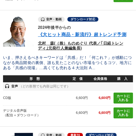
音声・動画
ダウンロード対応
2024年後半からの
《大ヒット商品・新流行》超トレンド予測
北村 森(（株）ものめぐり 代表／｢日経トレン
ディ｣元発行人兼編集長)
いま、押さえるべきキーワードは「共感」だ！「何これ？」が感動につ
ながる商品開発の裏側、誰も見たことのない市場をつくるコツ、地方に
ある「共感の現場」…高くても売れる４大法則 A...
形 態
定 価
会員価格
購 入
headset
音声
（どの形態でも内容は同じです）
カートに
CD版
6,600円
6,600円
入れる
デジタル音声版
カートに
6,600円
6,600円
入れる
（配信＋ダウンロード）
音声・動画
最新刊
ダウンロード対応