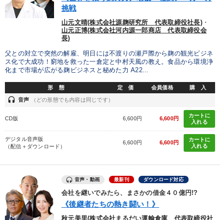
挑戦
カテゴリー
山元文晴(株式会社源麹研究所 代表取締役社長)
・
山元正博(株式会社河内源一郎商店 代表取締役会
長)
経営戦略・経営実務
経済・景気・相場予測
父との対立で突然の解雇、明日には不渡りの瀬戸際から麹の観光ビジネ
ス化で大成功！窮地を救った一倉定と中村天風の教え。食品から環境浄
仕事のスキルと人間力を高める知恵を身につける
化まで市場が広がる麹ビジネスと秘めた力 A22...
全国経営者セミナー収録〈売れ筋・人気ランキング〉＆新刊・好
形 態
定 価
会員価格
購 入
評講話
headset
音声
（どの形態でも内容は同じです）
【4月】音声・映像
組織と人を動かすマネジメント力を磨く
カートに
CD版
6,600円
6,600円
入れる
「利上げ時代の最新・銀行対策」＋「不動産市況予測」＋「市場
予測と株式投資」最新刊
デジタル音声版
カートに
6,600円
6,600円
入れる
（配信＋ダウンロード）
全国経営者セミナー収録〈売れ筋・人気〉音声＆動画20選
音声・動画
最新刊
ダウンロード対応
147回春季大会
148回夏季大会
会社を継いでみたら、まさかの借金４０億円!?
オーナー社長の「現場力の経営」＋現場の「儲ける力」をさらに
《後継者たちの熱き闘い！》
高める教材２選
秋元美里(株式会社まるだい運輸倉庫 代表取締役社