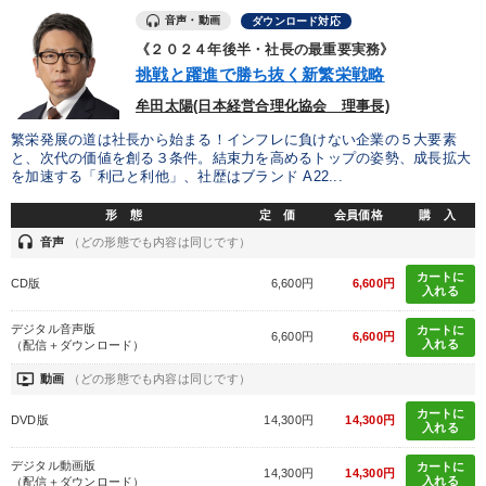
※「更新」を押すと「タグ・キーワード」を更新いただけます。
音声・動画
ダウンロード対応
《２０２４年後半・社長の最重要実務》
挑戦と躍進で勝ち抜く新繁栄戦略
牟田太陽(日本経営合理化協会 理事長)
繁栄発展の道は社長から始まる！インフレに負けない企業の５大要素
と、次代の価値を創る３条件。結束力を高めるトップの姿勢、成長拡大
を加速する「利己と利他」、社歴はブランド A22...
形 態
定 価
会員価格
購 入
headset
音声
（どの形態でも内容は同じです）
カートに
CD版
6,600円
6,600円
入れる
デジタル音声版
カートに
6,600円
6,600円
入れる
（配信＋ダウンロード）
ondemand_video
動画
（どの形態でも内容は同じです）
カートに
DVD版
14,300円
14,300円
入れる
デジタル動画版
カートに
14,300円
14,300円
入れる
（配信＋ダウンロード）