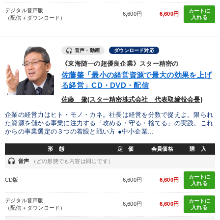
デジタル音声版
カートに
6,600円
6,600円
入れる
（配信＋ダウンロード）
音声・動画
ダウンロード対応
《東海随一の超優良企業》スター精密の
佐藤肇「最小の経営資源で最大の効果を上げ
る経営」CD・DVD・配信
佐藤 肇(スター精密株式会社 代表取締役会長)
企業の経営力はヒト・モノ・カネ。社長は経営を分数で捉えよ。限られ
た資源を儲かる事業に注力する「攻める・守る・捨てる」の実践。これ
からの事業選定の３つの着眼と戦い方 ●中小企業...
形 態
定 価
会員価格
購 入
headset
音声
（どの形態でも内容は同じです）
カートに
CD版
6,600円
6,600円
入れる
デジタル音声版
カートに
6,600円
6,600円
入れる
（配信＋ダウンロード）