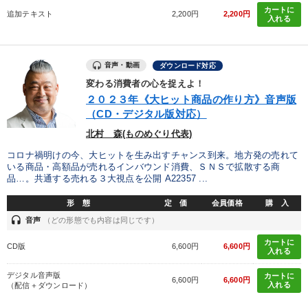
カートに
追加テキスト
2,200円
2,200円
入れる
音声・動画
ダウンロード対応
変わる消費者の心を捉えよ！
２０２３年《大ヒット商品の作り方》音声版
（CD・デジタル版対応）
北村 森(ものめぐり代表)
コロナ禍明けの今、大ヒットを生み出すチャンス到来。地方発の売れて
いる商品・高額品が売れるインバウンド消費、ＳＮＳで拡散する商
品…。共通する売れる３大視点を公開 A22357 ...
形 態
定 価
会員価格
購 入
headset
音声
（どの形態でも内容は同じです）
カートに
CD版
6,600円
6,600円
入れる
デジタル音声版
カートに
6,600円
6,600円
入れる
（配信＋ダウンロード）