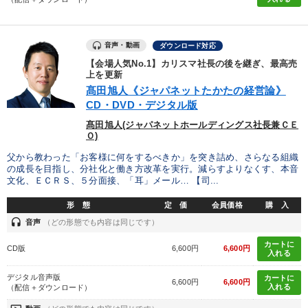
音声・動画
ダウンロード対応
【会場人気No.1】カリスマ社長の後を継ぎ、最高売
上を更新
髙田旭人《ジャパネットたかたの経営論》
CD・DVD・デジタル版
髙田旭人(ジャパネットホールディングス社長兼ＣＥ
Ｏ)
父から教わった「お客様に何をするべきか」を突き詰め、さらなる組織
の成長を目指し、分社化と働き方改革を実行。減らすよりなくす、本音
文化、ＥＣＲＳ、５分面接、「耳」メール… 【司...
形 態
定 価
会員価格
購 入
headset
音声
（どの形態でも内容は同じです）
カートに
CD版
6,600円
6,600円
入れる
デジタル音声版
カートに
6,600円
6,600円
入れる
（配信＋ダウンロード）