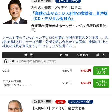
音声・動画
ダウンロード対応
九州の小売業「グッデイ」に学ぶ
「業績が上がる！ＤＸ経営の実践法」音声版
（CD・デジタル版対応）
柳瀬隆志(嘉穂無線ホールディングス 代表取締役社
長)
メールも使っていなかったアナログ企業から国内有数のＤＸ企業へ。現
場の経験と勘にデータ活用・分析を組み合わせて大躍進。業績の向上と
社員の成長を実現するデータドリブン経営 A22...
形 態
定 価
会員価格
購 入
headset
音声
（どの形態でも内容は同じです）
カートに
CD版
6,600円
6,600円
入れる
デジタル音声版
カートに
6,600円
6,600円
入れる
（配信＋ダウンロード）
音声・動画
人気
ダウンロード対応
【人気No.1】ファミリー経営の功罪