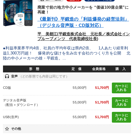
廃業寸前の地方中小メーカーを “価値100億企業”に
再建！
《最新刊》平鍛造の「利益爆発の経営法則」
（デジタル音声版・CD版対応）
平 美都江(平鍛造株式会社 元社長／株式会社イン
プルーブメンツ 代表取締役社長)
●利益率業界平均4倍、社員の平均年収は県内2倍、 1人あたり経常利
益1,300万円超！ 爆発的な儲けを生み出す会社のつくり方を公開 北
陸の中小メーカーの雄・平鍛造。...
形 態
定 価
会員価格
購 入
headset
音声
（どの形態でも内容は同じです）
カートに
CD版
55,000円
51,700円
入れる
デジタル音声版
カートに
55,000円
51,700円
入れる
（配信＋ダウンロード）
カートに
USB(音声)
55,000円
51,700円
入れる
star_border
その他