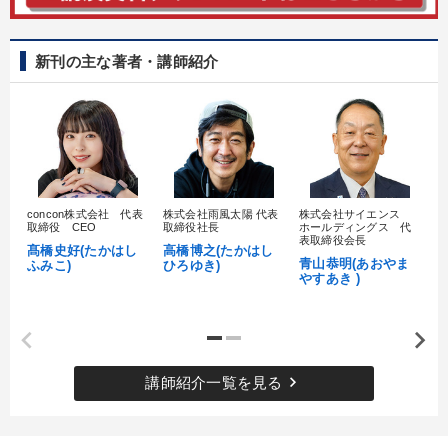
新刊の主な著者・講師紹介
concon株式会社 代表
株式会社雨風太陽 代表
株式会社サイエンス
髙
取締役 CEO
取締役社長
ホールディングス 代
村
表取締役会長
髙橋史好(たかはし
高橋博之(たかはし
し
青山恭明(あおやま
ふみこ)
ひろゆき)
やすあき )
keyboard_arrow_right
講師紹介一覧を見る