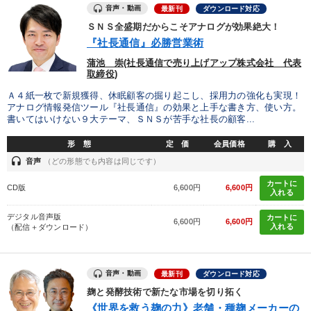
業種
音声・動画
最新刊
ダウンロード対応
ＳＮＳ全盛期だからこそアナログが効果絶大！
『社長通信』必勝営業術
製造業
卸売・小売・飲食業
建設・不動産業
蒲池 崇(社長通信で売り上げアップ株式会社 代表
取締役)
IT・サービス・金融業
コンサルタント
専門家
Ａ４紙一枚で新規獲得、休眠顧客の掘り起こし、採用力の強化も実現！
アナログ情報発信ツール『社長通信』の効果と上手な書き方、使い方。
キーワード
書いてはいけない９大テーマ、ＳＮＳが苦手な社長の顧客...
形 態
定 価
会員価格
購 入
マネジメント
投資
サービス
headset
音声
（どの形態でも内容は同じです）
カートに
仕事術・ビジネスハック
異発想
IT・デジタル活用
CD版
6,600円
6,600円
入れる
デジタル音声版
カートに
6,600円
6,600円
※「更新」を押すと「テーマ」「キーワード」を更新いただけます。
入れる
（配信＋ダウンロード）
経営音声・動画を探す
ondemand_video
refresh
更新する
音声・動画
最新刊
ダウンロード対応
全国経営者セミナー収録物以外の経営教材（全762タイトル）からお探
麹と発酵技術で新たな市場を切り拓く
しいただけます
《世界を救う麹の力》老舗・種麹メーカーの