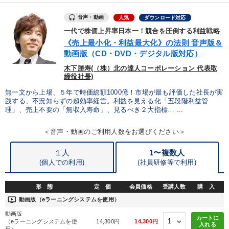
音声・動画
人気
ダウンロード対応
一代で株価上昇率日本一！競合を圧倒する利益戦略
《売上最小化・利益最大化》の法則 音声版＆
動画版（CD・DVD・デジタル版対応）
木下勝寿(（株）北の達人コーポレーション 代表取
締役社長)
無一文から上場、５年で時価総額1000億！市場が最も評価した社長が実
践する、不況知らずの超効率経営。利益を見える化「五段階利益管
理」、売上不要の「無収入寿命」、見るべき２大指標… ...
＜音声・動画のご利用人数をお選びください＞
１人
1〜複数人
(個人での利用)
(
社員研修等で利用)
形 態
定 価
会員価格
受講人数
購 入
ondemand_video
動画版（eラーニングシステムを使用）
動画版
カートに
（eラーニングシステムを使
14,300円
14,300円
入れる