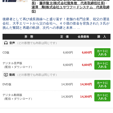
長)
・
藤井隆太(株式会社龍角散 代表取締役社長)
・
《強い財務を実践する経営者》講話４選
湯澤 剛(株式会社ユサワフードシステム 代表取締
役)
後継者として再び成長路線へと盛り返す！老舗の名門企業、祖父の運送
目的別
会社、大手エリートから父の会社へ。４０億の借金を背負された３氏が
挑んだ奮闘と再建の軌跡、次代への承継と未来… ...
販売力を強化したい
財務・数字力の向上
形 態
定 価
会員価格
購 入
headset
音声
（どの形態でも内容は同じです）
社長の姿勢を学びたい
業績を伸ばしたい
カートに
CD版
6,600円
6,600円
入れる
財務・数字力の向上
経営体系を学びたい
デジタル音声版
カートに
6,600円
6,600円
入れる
（配信＋ダウンロード）
キーワード
ondemand_video
動画
（どの形態でも内容は同じです）
カートに
DVD版
14,300円
14,300円
両利きの経営
後継者
モノづくり
一流人
入れる
デジタル動画版
カートに
歴史に学ぶ
スポーツ関係
14,300円
14,300円
入れる
（配信＋ダウンロード）
※「更新」を押すと「カテゴリー」「目的別」「キーワード」を更新いただけます。