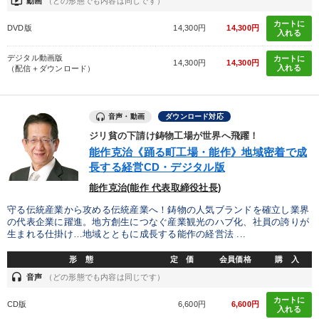
ondemand_video
動画
（どの形態でも内容は同じです）
カートに
DVD版
14,300円
14,300円
入れる
デジタル動画版
カートに
14,300円
14,300円
入れる
（配信＋ダウンロード）
音声・動画
ダウンロード対応
ジリ貧の下請け鋳物工場が世界へ飛躍！
能作克治《踊る町工場・能作》地域密着で成
長する経営CD・デジタル版
能作克治(能作 代表取締役社長)
守る伝統産業から攻める伝統産業へ！鋳物の人気ブランドを確立し業界
の代表企業に躍進。地方創生につなぐ産業観光のハブ化、社員の誇りが
生まれる仕掛け…地域とともに成長する能作の経営法 ...
形 態
定 価
会員価格
購 入
headset
音声
（どの形態でも内容は同じです）
カートに
CD版
6,600円
6,600円
入れる