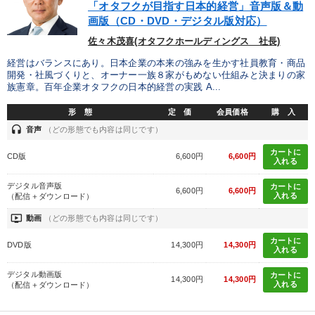
「オタフクが目指す日本的経営」音声版＆動
画版（CD・DVD・デジタル版対応）
佐々木茂喜(オタフクホールディングス 社長)
経営はバランスにあり。日本企業の本来の強みを生かす社員教育・商品
開発・社風づくりと、オーナー一族８家がもめない仕組みと決まりの家
族憲章。百年企業オタフクの日本的経営の実践 A...
形 態
定 価
会員価格
購 入
headset
音声
（どの形態でも内容は同じです）
カートに
CD版
6,600円
6,600円
入れる
デジタル音声版
カートに
6,600円
6,600円
入れる
（配信＋ダウンロード）
ondemand_video
動画
（どの形態でも内容は同じです）
カートに
DVD版
14,300円
14,300円
入れる
デジタル動画版
カートに
14,300円
14,300円
入れる
（配信＋ダウンロード）