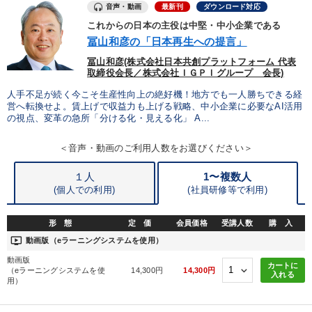
音声・動画
最新刊
ダウンロード対応
これからの日本の主役は中堅・中小企業である
タグから探す
local_offer
refresh
更新する
冨山和彦の「日本再生への提言」
すべての音声・動画（全2077タイトル）からお探しいただけます
冨山和彦(株式会社日本共創プラットフォーム 代表
取締役会長／株式会社ＩＧＰＩグループ 会長)
タグ・キーワード
人手不足が続く今こそ生産性向上の絶好機！地方でも一人勝ちできる経
営へ転換せよ。賃上げで収益力も上げる戦略、中小企業に必要なAI活用
の視点、変革の急所「分ける化・見える化」 A...
海外の成功事例
新技術
早わかり
会社数字を学ぶ
＜音声・動画のご利用人数をお選びください＞
稲盛和夫
ドラッカー
経済予測
資産保全
１人
1〜複数人
健康・ウェルビーイング
デザイン
賃金制度
M&A
(個人での利用)
(
社員研修等で利用)
女性経営者
大竹愼一
営業
会長
イノベーション
形 態
定 価
会員価格
受講人数
購 入
ondemand_video
動画版（eラーニングシステムを使用）
創業者
デジタルマーケティング
多様性・ダイバーシティ
動画版
カートに
（eラーニングシステムを使
14,300円
14,300円
入れる
金融
後継者
サービス
早分かり
用）