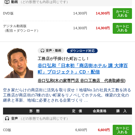
ondemand_video
動画
（どの形態でも内容は同じです）
カートに
DVD版
14,300円
14,300円
入れる
デジタル動画版
カートに
14,300円
14,300円
入れる
（配信＋ダウンロード）
音声・動画
ダウンロード対応
工務店が手掛けた町おこし！
谷口弘和「日本初「商店街ホテル 講 大津百
町」プロジェクト」CD・配信
谷口弘和(木の家専門店 谷口工務店 代表取締役)
空き家だらけの商店街に活気を取り戻せ！地場No.1の社員大工数を誇る
工務店が商店街の7棟の古い町家をリノベしてホテル化。棟梁の文化の
継承と革新、地域に必要とされる企業づくり ...
形 態
定 価
会員価格
購 入
headset
音声
（どの形態でも内容は同じです）
カートに
CD版
6,600円
6,600円
入れる