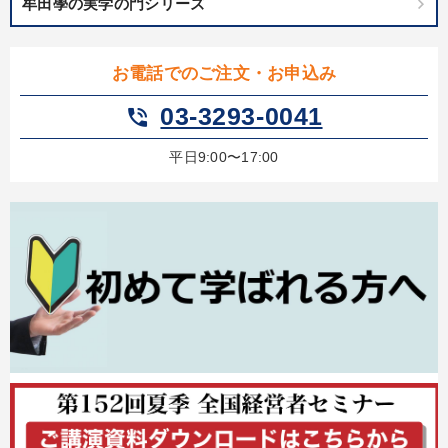
牟田學の実学の門シリーズ
お電話でのご注文・お申込み
03-3293-0041
phone_in_talk
平日9:00〜17:00