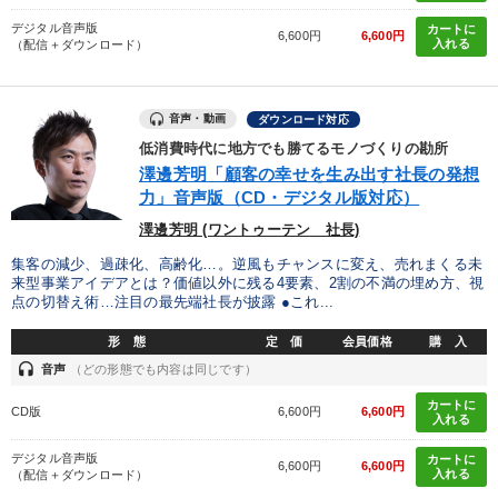
デジタル音声版
カートに
6,600円
6,600円
入れる
（配信＋ダウンロード）
音声・動画
ダウンロード対応
低消費時代に地方でも勝てるモノづくりの勘所
澤邊芳明「顧客の幸せを生み出す社長の発想
力」音声版（CD・デジタル版対応）
澤邊芳明 (ワントゥーテン 社長)
集客の減少、過疎化、高齢化…。逆風もチャンスに変え、売れまくる未
来型事業アイデアとは？価値以外に残る4要素、2割の不満の埋め方、視
点の切替え術…注目の最先端社長が披露 ●これ...
形 態
定 価
会員価格
購 入
headset
音声
（どの形態でも内容は同じです）
カートに
CD版
6,600円
6,600円
入れる
デジタル音声版
カートに
6,600円
6,600円
入れる
（配信＋ダウンロード）