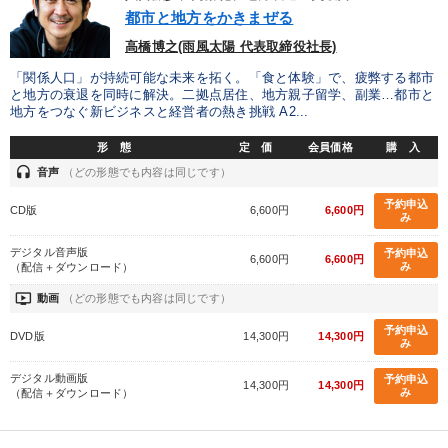
優秀各社の智恵と戦略
事業家のロマンと経営
都市と地方をかきまぜる
高橋博之(雨風太陽 代表取締役社長)
若手異才経営者の発想
専門家のアドバイス
「関係人口」が持続可能な未来を拓く。「食と体験」で、疲弊する都市
と地方の衰退を同時に解決。二拠点居住、地方親子留学、副業…都市と
リーダーの器量を学ぶ
地方をつなぐ新ビジネスと経営者の熱き挑戦 A2...
形 態
定 価
会員価格
購 入
テーマ
headset
音声
（どの形態でも内容は同じです）
予約申込
CD版
6,600円
6,600円
経済・景気・相場予測
み
デジタル音声版
予約申込
全国経営者セミナー収録〈売れ筋・人気〉音声＆動画20選
6,600円
6,600円
み
（配信＋ダウンロード）
ondemand_video
動画
（どの形態でも内容は同じです）
最新技術・トレンド
予約申込
DVD版
14,300円
14,300円
2026年春季全国経営者セミナー収録講演ＣＤ・講演ＤＶＤ・デジ
み
タル版（音声／動画ストリーミング・ダウンロード）
デジタル動画版
予約申込
14,300円
14,300円
み
（配信＋ダウンロード）
大竹愼一書籍
売上直結の営業力や販売力を獲得する