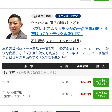
用）
音声・動画
ダウンロード対応
たった1つの商品で利益を上げる
《プレミアムリッチ商品の一点突破戦略》音
声版（CD・デジタル版対応）
石川潤治(ジェイ・イシカワ 社長)
本格高級ボロネーゼ単品で年商3億、140万食売れ！「そこにしかない贅
沢な商品」と「採算度外視でも利益が出るビジネスモデル」で、価格競
争とは無縁の商売をする3つの戦略視点 A2...
形 態
定 価
会員価格
購 入
headset
音声
（どの形態でも内容は同じです）
カートに
CD版
6,600円
6,600円
入れる
デジタル音声版
カートに
6,600円
6,600円
入れる
（配信＋ダウンロード）