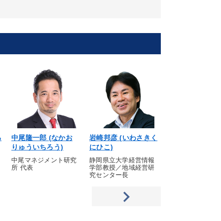
ろ
中尾隆一郎 (なかお
岩崎邦彦 (いわさきく
奥田周年 (おく
りゅういちろう)
にひこ)
とし)
中尾マネジメント研究
静岡県立大学経営情報
ＯＡＧ税理士法人
所 代表
学部教授／地域経営研
産トータルサービ
究センター長
部 部長／税理士