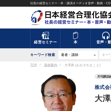
社長の経営セミナー・本・講演オーディオ音声・動画・CD＆
経営セミナー
本
音声・
キーワード検索
TOP
講師案内
大澤真 (おおさわまこと)
月刊講話
株式会
大澤