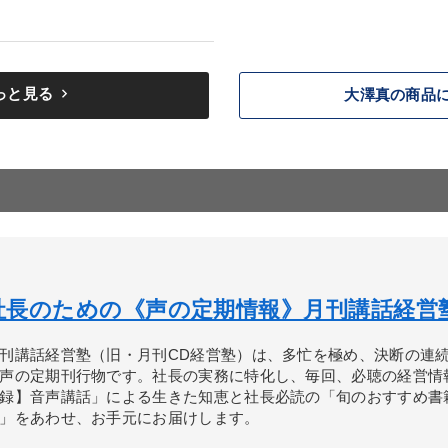
keyboard_arrow_right
っと見る
大澤真の商品
社長のための《声の定期情報》月刊講話経営
刊講話経営塾（旧・月刊CD経営塾）は、多忙を極め、決断の連
声の定期刊行物です。社長の実務に特化し、毎回、必聴の経営情
録】音声講話」による生きた知恵と社長必読の「旬のおすすめ書
」をあわせ、お手元にお届けします。