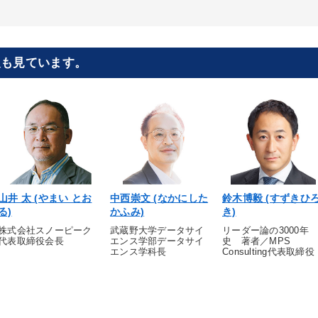
報も見ています。
山井 太 (やまい とお
中西崇文 (なかにした
鈴木博毅 (すずきひ
る)
かふみ)
き)
株式会社スノーピーク
武蔵野大学データサイ
リーダー論の3000年
代表取締役会長
エンス学部データサイ
史 著者／MPS
エンス学科長
Consulting代表取締役