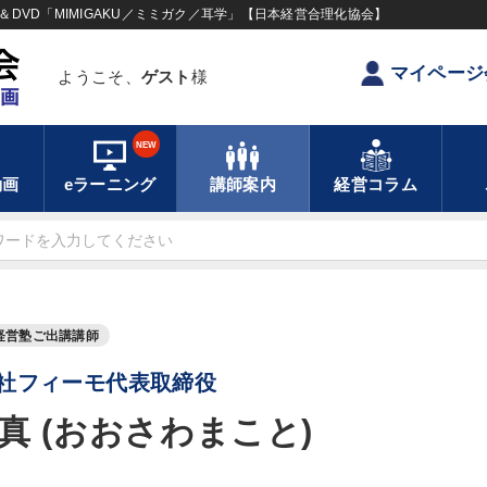
DVD「MIMIGAKU／ミミガク／耳学」【日本経営合理化協会】
マイページ
ようこそ、
ゲスト
様
NEW
動画
eラーニング
講師案内
経営コラム
経営塾ご出講講師
社フィーモ代表取締役
真 (おおさわまこと)