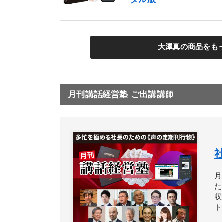
大澤真の商品をも
月刊講話経営塾 ご出講講師
月
た
収
ト