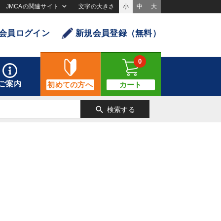
JMCAの関連サイト
文字の大きさ
小
中
大
会員ログイン
新規会員登録（無料）
0
ご案内
初めての方へ
カート
search
検索する