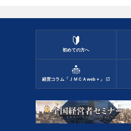
初めての方へ
経営コラム「ＪＭＣＡweb＋」
open_in_new