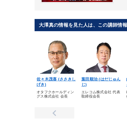
大澤真の情報を見た人は、この講師情
佐々木茂喜 (ささきし
葉田順治 (はだじゅん
げき)
じ)
オタフクホールディン
エレコム株式会社 代表
グス株式会社 会長
取締役会長