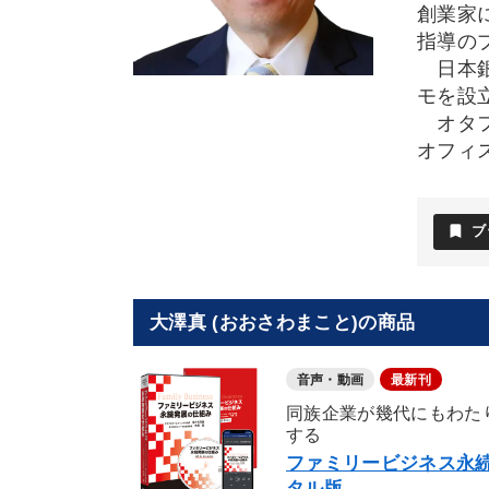
創業家
指導の
日本銀
モを設
オタフ
オフィ
bookmark
ブ
大澤真 (おおさわまこと)の商品
音声・動画
最新刊
同族企業が幾代にもわた
する
ファミリービジネス永続
タル版