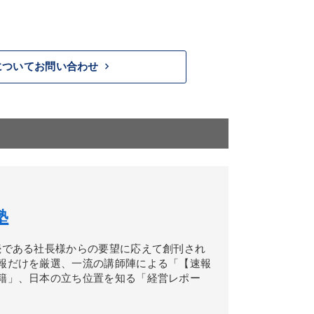
keyboard_arrow_right
についてお問い合わせ
塾
続である社長様からの要望に応えて創刊され
報だけを厳選、一流の講師陣による「【速報
籍」、日本の立ち位置を知る「経営レポー