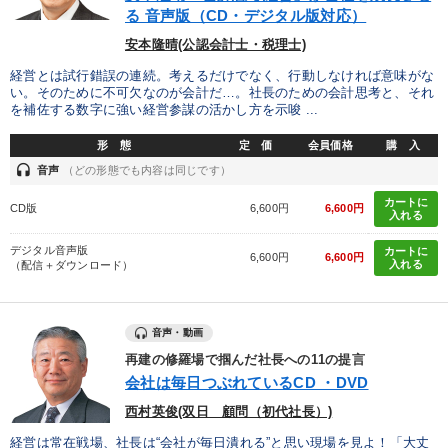
る 音声版（CD・デジタル版対応）
安本隆晴(公認会計士・税理士)
経営とは試行錯誤の連続。考えるだけでなく、行動しなければ意味がな
い。そのために不可欠なのが会計だ…。社長のための会計思考と、それ
を補佐する数字に強い経営参謀の活かし方を示唆 ...
形 態
定 価
会員価格
購 入
headset
音声
（どの形態でも内容は同じです）
カートに
CD版
6,600円
6,600円
入れる
デジタル音声版
カートに
6,600円
6,600円
入れる
（配信＋ダウンロード）
音声・動画
再建の修羅場で掴んだ社長への11の提言
会社は毎日つぶれているCD ・DVD
西村英俊(双日 顧問（初代社長）)
経営は常在戦場、社長は“会社が毎日潰れる”と思い現場を見よ！「大丈