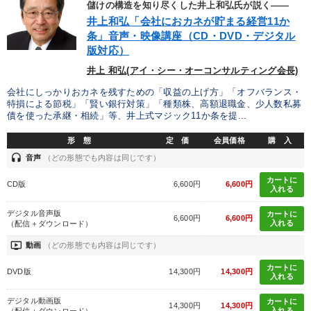
儲けの構造を知り尽くした井上和弘氏が説く――
井上和弘「会社におカネが貯まる経営11か
条」音声・映像講座（CD・DVD・デジタル
版対応）
井上 和弘(アイ・シー・オーコンサルティング会長)
会社にしっかりおカネを残すための「収益の上げ方」「オフバランス・
特損による節税」「賢い銀行対策」「種類株、高額退職金、少人数私募
債を使った承継・相続」等、井上式マジック11か条を提...
形 態
定 価
会員価格
購 入
headset
音声
（どの形態でも内容は同じです）
カートに
CD版
6,600円
6,600円
入れる
デジタル音声版
カートに
6,600円
6,600円
入れる
（配信＋ダウンロード）
ondemand_video
動画
（どの形態でも内容は同じです）
カートに
DVD版
14,300円
14,300円
入れる
デジタル動画版
カートに
14,300円
14,300円
入れる