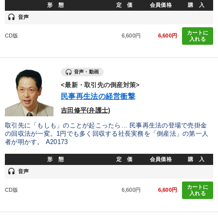
形 態
定 価
会員価格
購 入
headset
音声
カートに
CD版
6,600円
6,600円
入れる
音声・動画
<最新・取引先の倒産対策>
民事再生法の経営衝撃
吉田修平(弁護士)
取引先に「もしも」のことが起こったら… 民事再生法の登場で売掛金
の回収法が一変。1円でも多く回収する社長実務を「倒産法」の第一人
者が明かす。 A20173
形 態
定 価
会員価格
購 入
headset
音声
カートに
CD版
6,600円
6,600円
入れる