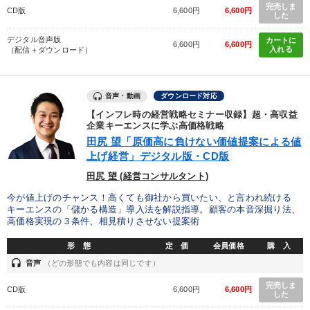
完売しま
CD版
6,600円
6,600円
した
デジタル音声版
カートに
6,600円
6,600円
入れる
（配信＋ダウンロード）
音声・動画
ダウンロード対応
【インフレ時の経営戦略セミナー収録】超・高収益
企業キーエンスに学ぶ高価格戦略
田尻 望「原価高に負けない価値提案による値
上げ経営」デジタル版・CD版
田尻 望 (経営コンサルタント)
今が値上げのチャンス！高くても御社から買いたい、と言われ続ける
キーエンスの「儲かる構造」導入法を解説指導。顧客の本音深掘り法、
高価格実現の３条件、相見積りさせない提案術
形 態
定 価
会員価格
購 入
headset
音声
（どの形態でも内容は同じです）
完売しま
CD版
6,600円
6,600円
した