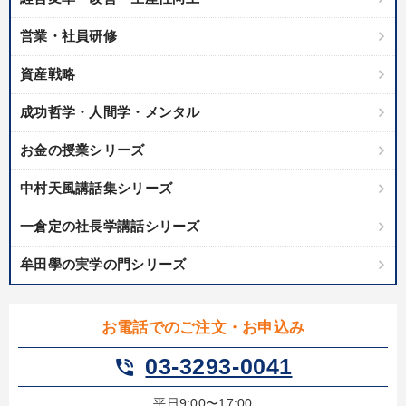
営業・社員研修
資産戦略
成功哲学・人間学・メンタル
お金の授業シリーズ
中村天風講話集シリーズ
一倉定の社長学講話シリーズ
牟田學の実学の門シリーズ
お電話でのご注文・お申込み
03-3293-0041
phone_in_talk
平日9:00〜17:00