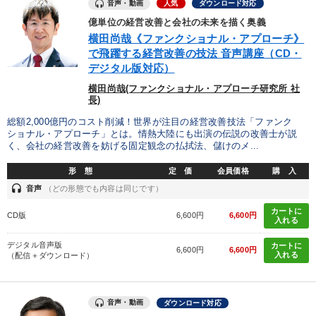
音声・動画
人気
ダウンロード対応
億単位の経営改善と会社の未来を描く奥義
横田尚哉《ファンクショナル・アプローチ》
で飛躍する経営改善の技法 音声講座（CD・
デジタル版対応）
横田尚哉(ファンクショナル・アプローチ研究所 社
長)
総額2,000億円のコスト削減！世界が注目の経営改善技法「ファンク
ショナル・アプローチ」とは。情熱大陸にも出演の伝説の改善士が説
く、会社の経営改善を妨げる固定観念の払拭法、儲けのメ...
形 態
定 価
会員価格
購 入
headset
音声
（どの形態でも内容は同じです）
カートに
CD版
6,600円
6,600円
入れる
デジタル音声版
カートに
6,600円
6,600円
入れる
（配信＋ダウンロード）
音声・動画
ダウンロード対応