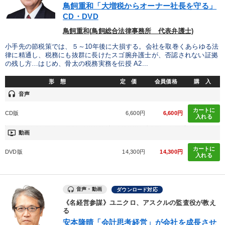
鳥飼重和「大増税からオーナー社長を守る」
CD・DVD
鳥飼重和(鳥飼総合法律事務所 代表弁護士)
小手先の節税策では、５～10年後に大損する。会社を取巻くあらゆる法
律に精通し、税務にも抜群に長けたスゴ腕弁護士が、否認されない証拠
の残し方…はじめ、骨太の税務実務を伝授 A2...
形 態
定 価
会員価格
購 入
headset
音声
カートに
CD版
6,600円
6,600円
入れる
ondemand_video
動画
カートに
DVD版
14,300円
14,300円
入れる
音声・動画
ダウンロード対応
《名経営参謀》ユニクロ、アスクルの監査役が教え
る
安本隆晴「会計思考経営」が会社を成長させ