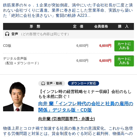
鉄筋業界のＮｏ．１企業が突如倒産。渦中にいた子会社社長が二度と潰
発想力を磨きたい
後継者に聞かせたい
れない会社づくりに邁進。業界に巻き起こした営業革命、実践から築い
た「絶対に会社を潰さない」奮闘の軌跡 A223...
社員研修を行いたい
財務・数字力の向上
形 態
定 価
会員価格
購 入
headset
音声
（どの形態でも内容は同じです）
パフォーマンス向上
販売力を強化したい
カートに
CD版
6,600円
6,600円
入れる
キーワード
デジタル音声版
カートに
6,600円
6,600円
入れる
（配信＋ダウンロード）
会社を守る
通信販売
交渉
M&A
仕事術・ビジネスハック
不動産投資
音声・動画
ダウンロード対応
【インフレ時の経営戦略セミナー収録】会社のもし
もを未然に防ぐ！
※「更新」を押すと「カテゴリー」「目的別」「キーワード」を更新いただけます。
向井 蘭「インフレ時代の会社と社員の雇用の
関係」デジタル版・CD版
タグから探す
local_offer
refresh
更新する
向井蘭 (労務問題専門・弁護士)
物価上昇とコロナ禍で加速する社員の働き方の意識変化。これから急増
すべての音声・動画（全2077タイトル）からお探しいただけます
する労働問題と対策とは。賃金制度をめぐる対応と裁判例、物価高への