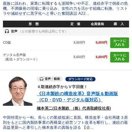
親族に請われ、家業に転職するも派閥争いや不正、連続赤字で倒産の危
製造業
卸売・小売・飲食業
建設・不動産業
機。不満爆発の現場に乗り込み、女性の力を活かす組織に転換。リスト
ラや減給せずに黒字化へと導いた奮闘講話 A22...
IT・サービス・金融業
コンサルタント
専門家
形 態
定 価
会員価格
購 入
headset
音声
（どの形態でも内容は同じです）
キーワード
カートに
CD版
6,600円
6,600円
入れる
FCビジネス
イノベーション
企業成長
感動講話
デジタル音声版
カートに
6,600円
6,600円
入れる
（配信＋ダウンロード）
リベラルアーツ
繁盛
音声・動画
ダウンロード対応
※「更新」を押すと「テーマ」「キーワード」を更新いただけます。
４期連続赤字からⅤ字回復！
《日本製鉄の構造改革》音声版＆動画版
経営音声・動画を探す
ondemand_video
refresh
（CD・DVD・デジタル版対応）
更新する
橋本英二(日本製鉄 （株）代表取締役社長)
全国経営者セミナー収録物以外の経営教材（全762タイトル）からお探
しいただけます
中国特需から一転、長らくの業績低迷に直面。構造改革・会社再建３原
則をもとに国内製鉄事業の再構築と経営ソフト改革を断行し、連続の最
高益更新へと牽引した橋本改革の真髄を語る 【企...
カテゴリー