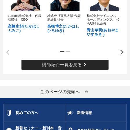
concon株式会社 代表
株式会社雨風太陽 代表
株式会社サイエンス
髙
取締役 CEO
取締役社長
ホールディングス 代
村
表取締役会長
髙橋史好(たかはし
高橋博之(たかはし
し
青山恭明(あおやま
ふみこ)
ひろゆき)
やすあき )
keyboard_arrow_right
講師紹介一覧を見る
keyboard_arrow_up
このページの先頭へ
初めての方へ
新着情報
新着セミナー・新刊本・音