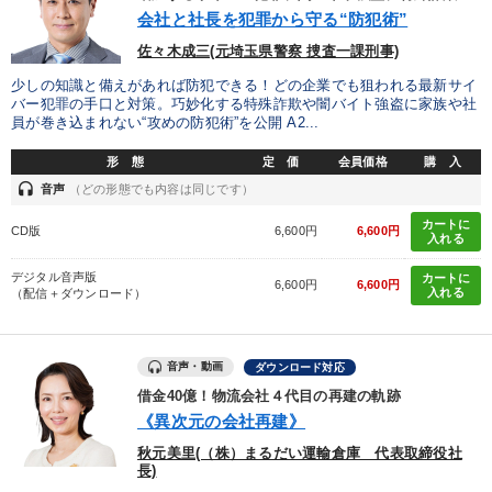
優秀各社の智恵と戦略
事業家のロマンと経営
会社と社長を犯罪から守る“防犯術”
佐々木成三(元埼玉県警察 捜査一課刑事)
若手異才経営者の発想
専門家のアドバイス
少しの知識と備えがあれば防犯できる！どの企業でも狙われる最新サイ
バー犯罪の手口と対策。巧妙化する特殊詐欺や闇バイト強盗に家族や社
リーダーの器量を学ぶ
員が巻き込まれない“攻めの防犯術”を公開 A2...
形 態
定 価
会員価格
購 入
テーマ
headset
音声
（どの形態でも内容は同じです）
カートに
CD版
6,600円
6,600円
「利上げ時代の最新・銀行対策」＋「不動産市況予測」＋「市場
入れる
予測と株式投資」最新刊
デジタル音声版
カートに
6,600円
6,600円
入れる
（配信＋ダウンロード）
「儲けの本質」を突く
【1月】音声・映像
148回夏季大会
組織・採用・スキル
音声・動画
ダウンロード対応
最新トレンドと時代の潮流を押さえる
借金40億！物流会社４代目の再建の軌跡
《異次元の会社再建》
秋元美里(（株）まるだい運輸倉庫 代表取締役社
業種
長)