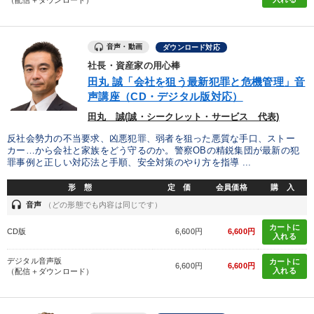
（配信＋ダウンロード）
音声・動画
ダウンロード対応
社長・資産家の用心棒
田丸 誠「会社を狙う最新犯罪と危機管理」音
声講座（CD・デジタル版対応）
田丸 誠(誠・シークレット・サービス 代表)
反社会勢力の不当要求、凶悪犯罪、弱者を狙った悪質な手口、ストー
カー…から会社と家族をどう守るのか。警察OBの精鋭集団が最新の犯
罪事例と正しい対応法と手順、安全対策のやり方を指導 ...
形 態
定 価
会員価格
購 入
headset
音声
（どの形態でも内容は同じです）
カートに
CD版
6,600円
6,600円
入れる
デジタル音声版
カートに
6,600円
6,600円
入れる
（配信＋ダウンロード）