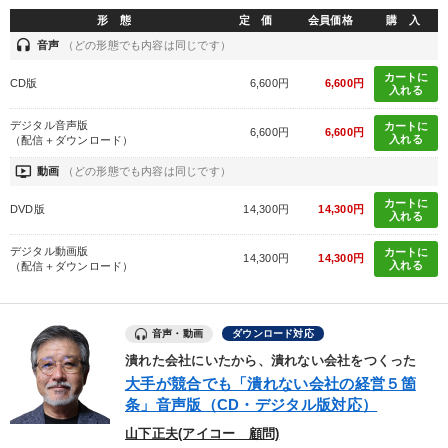
形 態
定 価
会員価格
購 入
headset
改善・生産性向上
【5月】音声・映像
音声
（どの形態でも内容は同じです）
カートに
CD版
6,600円
6,600円
売上直結の営業力や販売力を獲得する
組織・採用・スキル
入れる
デジタル音声版
カートに
企業戦略に学ぶ
組織と人を動かすマネジメント力を磨く
6,600円
6,600円
入れる
（配信＋ダウンロード）
ondemand_video
動画
（どの形態でも内容は同じです）
最新刊・戦略参謀ChatGPT実戦法と中小企業のDXと講話ご案内
カートに
DVD版
14,300円
14,300円
成功哲学・人間学
「儲けの本質」を突く
入れる
デジタル動画版
カートに
14,300円
14,300円
【3月】音声・映像
入れる
（配信＋ダウンロード）
全国経営者セミナー収録〈売れ筋・人気〉音声＆動画20選
音声・動画
ダウンロード対応
オーナー社長の「現場力の経営」＋現場の「儲ける力」をさらに
高める教材２選
潰れた会社にいたから、潰れない会社をつくった
大手が競合でも「潰れない会社の経営５箇
条」音声版（CD・デジタル版対応）
目的別
山下正夫(アイコー 顧問)