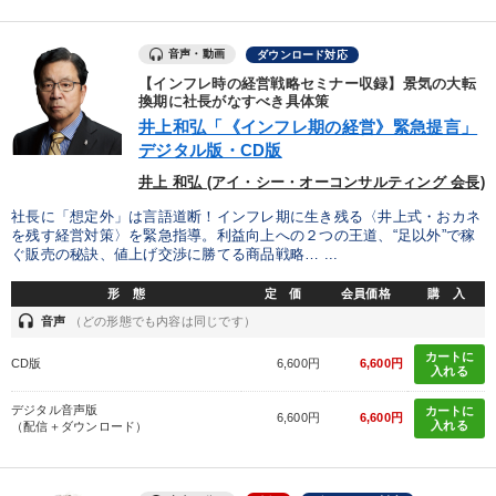
音声・動画
ダウンロード対応
【インフレ時の経営戦略セミナー収録】景気の大転
換期に社長がなすべき具体策
井上和弘「《インフレ期の経営》緊急提言」
デジタル版・CD版
井上 和弘 (アイ・シー・オーコンサルティング 会長)
社長に「想定外」は言語道断！インフレ期に生き残る〈井上式・おカネ
を残す経営対策〉を緊急指導。利益向上への２つの王道、“足以外”で稼
ぐ販売の秘訣、値上げ交渉に勝てる商品戦略… ...
形 態
定 価
会員価格
購 入
headset
音声
（どの形態でも内容は同じです）
カートに
CD版
6,600円
6,600円
入れる
デジタル音声版
カートに
6,600円
6,600円
入れる
（配信＋ダウンロード）