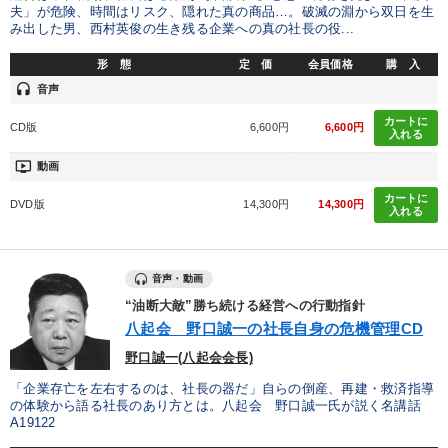
夫」が危険、時間はリスク、隠れた真の商品…。破滅の淵から双日を生
み出した男、西村英俊の生き残る企業への真の社長の役...
形 態
定 価
会員価格
購 入
headset
音声
カートに
CD版
6,600円
6,600円
入れる
ondemand_video
動画
カートに
DVD版
14,300円
14,300円
入れる
音声・動画
“油断大敵”勝ち続ける経営への行動指針
八起会 野口誠一の社長自身の危機管理CD
野口誠一(八起会会長)
「企業存亡を左右するのは、社長の器だ」自らの倒産、再建・救済指導
の体験から語る社長のあり方とは。八起会 野口誠一氏が説く名講話
A19122