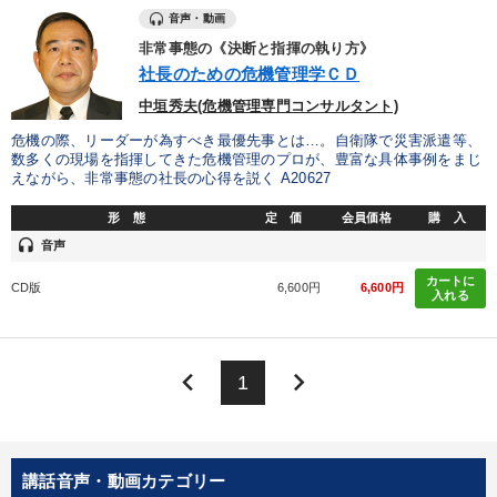
音声・動画
非常事態の《決断と指揮の執り方》
社長のための危機管理学ＣＤ
中垣秀夫(危機管理専門コンサルタント)
危機の際、リーダーが為すべき最優先事とは…。自衛隊で災害派遣等、
数多くの現場を指揮してきた危機管理のプロが、豊富な具体事例をまじ
えながら、非常事態の社長の心得を説く A20627
形 態
定 価
会員価格
購 入
headset
音声
カートに
CD版
6,600円
6,600円
入れる
keyboard_arrow_left
keyboard_arrow_right
1
講話音声・動画カテゴリー