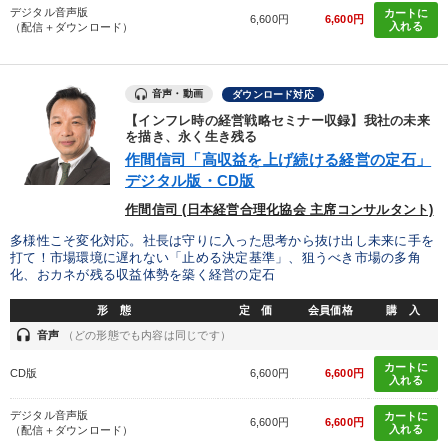
デジタル音声版
カートに
6,600円
6,600円
入れる
（配信＋ダウンロード）
音声・動画
ダウンロード対応
【インフレ時の経営戦略セミナー収録】我社の未来
を描き、永く生き残る
作間信司「高収益を上げ続ける経営の定石」
デジタル版・CD版
作間信司 (日本経営合理化協会 主席コンサルタント)
多様性こそ変化対応。社長は守りに入った思考から抜け出し未来に手を
打て！市場環境に遅れない「止める決定基準」、狙うべき市場の多角
化、おカネが残る収益体勢を築く経営の定石
形 態
定 価
会員価格
購 入
headset
音声
（どの形態でも内容は同じです）
カートに
CD版
6,600円
6,600円
入れる
デジタル音声版
カートに
6,600円
6,600円
入れる
（配信＋ダウンロード）