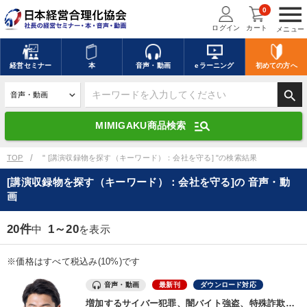
menu
0
ログイン
カート
メニュー
キーワードを入力して探す
edit
経営
セミナー
本
音声・動画
eラーニング
初めての方
へ
search
デジタル版対応のみ検索結果に表示する
manage_search
MIMIGAKU商品検索
search
上記の条件で検索
TOP
" [講演収録物を探す（キーワード）：会社を守る] "の検索結果
[講演収録物を探す（キーワード）：会社を守る]の 音声・動
画
講演収録物を探す
mic
refresh
更新する
20件
1～20
中
を表示
全国経営者セミナー講演収録物（全1315タイトル）からお探しいただけ
ます
※価格はすべて税込み(10%)です
カテゴリー
音声・動画
最新刊
ダウンロード対応
増加するサイバー犯罪、闇バイト強盗、特殊詐欺…