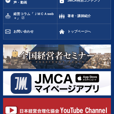
JMCA特別コンテンツ
声・動画
経営コラム「ＪＭＣＡweb
著者・講師紹介
open_in_new
＋」
お問い合わせ
トップページへ