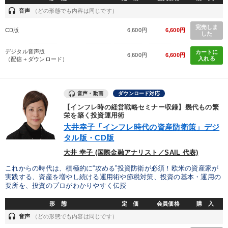
headset
音声
（どの形態でも内容は同じです）
完売しま
CD版
6,600円
6,600円
した
デジタル音声版
カートに
6,600円
6,600円
入れる
（配信＋ダウンロード）
音声・動画
ダウンロード対応
【インフレ時の経営戦略セミナー収録】幾代もの繁
栄を築く投資運用術
大井幸子「インフレ時代の資産防衛策」デジ
タル版・CD版
大井 幸子 (国際金融アナリスト／SAIL 代表)
これからの時代は、積極的に“攻める”投資防衛が必須！欧米の資産家が
実践する、資産を増やし続ける運用術や節税対策、投資の基本・運用の
要所を、投資のプロがわかりやすく伝授
形 態
定 価
会員価格
購 入
headset
音声
（どの形態でも内容は同じです）