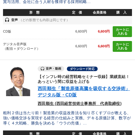
賞与活用、会社に合う人材を獲得する採用戦略…
タグ・キーワード
形 態
定 価
会員価格
購 入
headset
音声
（どの形態でも内容は同じです）
経済予測
リピート
ドラッカー
労務問題・人事対策
カートに
CD版
6,600円
6,600円
入れる
地方企業の勝ち方
早わかり
創業者
上場企業
デジタル音声版
カートに
6,600円
6,600円
入れる
不動産
DX
販売戦略
M&A
資産運用
（配信＋ダウンロード）
ブランディング
コミュニケーション
大竹愼一
SDGs
音声・動画
ダウンロード対応
一流人
思考法
企業文化
金利
教育
仕組み
【インフレ時の経営戦略セミナー収録】業績直結！
あっという間に収益を上げる
営業力強化
西田順生「製造原価高騰を吸収する交渉術」
デジタル版・CD版
西田順生 (西田経営技術士事務所 代表取締役)
※「更新」を押すと「タグ・キーワード」を更新いただけます。
粗利２倍は当たり前！製造業の収益改善法を知り尽くすプロが教える、
強い価格交渉を実現する経営の仕組みと実務。デキる原価計算、数字が
導く４大戦略、勝負を決める「ウラの売価」…
形 態
定 価
会員価格
購 入