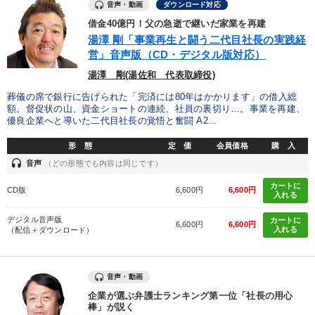
音声・動画
ダウンロード対応
借金40億円！父の急逝で継いだ家業を再建
湯澤 剛「事業再生と闘う二代目社長の実践経
営」音声版（CD・デジタル版対応）
湯澤 剛(湯佐和 代表取締役)
葬儀の席で銀行に告げられた「完済には80年はかかります」の借入総
額。督促状の山、資金ショートの連続、社員の裏切り…。事業を再建、
優良企業へと導いた二代目社長の覚悟と奮闘 A2...
形 態
定 価
会員価格
購 入
headset
音声
（どの形態でも内容は同じです）
カートに
CD版
6,600円
6,600円
入れる
デジタル音声版
カートに
6,600円
6,600円
入れる
（配信＋ダウンロード）
音声・動画
企業が選ぶ弁護士ランキング第一位「社長の用心
棒」が説く